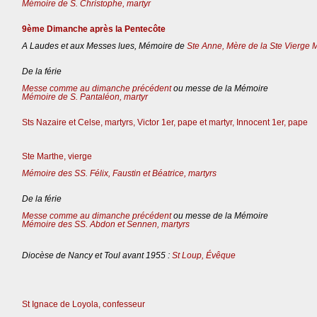
Mémoire de S. Christophe, martyr
9ème Dimanche après la Pentecôte
A Laudes et aux Messes lues, Mémoire de
Ste Anne, Mère de la Ste Vierge 
De la férie
Messe comme au dimanche précédent
ou messe de la Mémoire
Mémoire de S. Pantaléon, martyr
Sts Nazaire et Celse, martyrs, Victor 1er, pape et martyr, Innocent 1er, pape
Ste Marthe, vierge
Mémoire des SS. Félix, Faustin et Béatrice, martyrs
De la férie
Messe comme au dimanche précédent
ou messe de la Mémoire
Mémoire des SS. Abdon et Sennen, martyrs
Diocèse de Nancy et Toul avant 1955 :
St Loup, Évêque
St Ignace de Loyola, confesseur