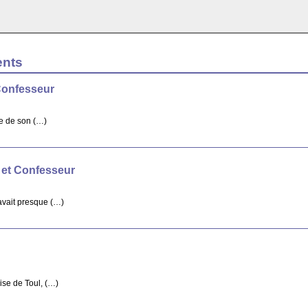
ents
Confesseur
re de son (…)
 et Confesseur
avait presque (…)
ise de Toul, (…)