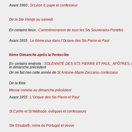
Avant 1960 :
St Léon II, pape et confesseur
De la Ste Vierge au samedi
En certains lieux :
Commémoraison de tous les Sts Souverains Pontifes
Avant 1955 :
Le 6ème jour dans l’Octave des Sts Pierre et Paul
6ème Dimanche après la Pentecôte
En certains endroits :
SOLENNITÉ DES STS PIERRE ET PAUL, APÔTRES
,
le dimanche précédent
On ne fait rien cette année de
St Antoine-Marie Zaccaria, confesseur
De la férie
Messe comme au dimanche précédent
Avant 1955 :
L’Octave des Sts Pierre et Paul
St Cyrille et St Méthode, évêques et confesseurs
Ste Elisabeth, reine du Portugal et veuve