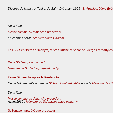
Diocèse de Nancy et Toul et de Saint-Dié avant 1955 :
St Auspice, 5ème Évê
De la férie
Messe comme au dimanche précédent
En certains lieux :
Ste Véronique Giuliani
Les SS. Sept frères et martyrs, et Stes Rufine et Seconde, vierges et martyres
De la Ste Vierge au samedi
Mémoire de S. Pie 1er, pape et martyr
7ème Dimanche après la Pentecôte
On ne fait rien cette année de
St Jean Gualbert, abbé
ni de la
Mémoire des St
De la férie
Messe comme au dimanche précédent
Avant 1960 :
Mémoire de St Anaclet, pape et martyr
St Bonaventure, évêque et docteur