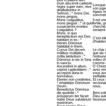
Dum discérnit cæléstis
Lorsque 
reges super eam, nive
son juge
dealbabúntur in
égaux en
Selmon : * mons Dei,
sommets
mons pinguis.
Mons coagulátus,
Il est u
mons pinguis : * ut quid
fertile, 
suspicámini montes
cherchez
coagulátos ?
seraient
Mons, in quo
beneplácitum est Deo
C’est ell
habitáre in eo : *
d’habiter
étenim Dóminus
habitábit in finem.
Currus Dei decem
Le char 
míllibus múltiplex,
que dix 
míllia lætántium : *
l’entour
Dóminus in eis in Sina
milieu d’
in sancto.
comme au
Ascendísti in altum,
O Christ
cepísti captivitátem : *
avez emm
accepísti dona in
vous av
homínibus.
ineffabl
Etenim non credéntes,
Et ceux 
* inhabitáre Dóminum
reconnai
Deum.
nous.
Benedíctus Dóminus
die quotídie : *
Béni soit
prósperum iter fáciet
Dieu aut
nobis Deus salutárium
heureus
nostrórum.
Deus noster, Deus