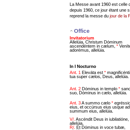
La Messe avant 1960 est celle
depuis 1960, ce jour étant une 
reprend la messe du
jour de la 
Office
Invitatorium
Allelúia, Christum Dóminum
ascendéntem in cælum,
*
Venít
adorémus, allelúia.
In I Nocturno
Ant. 1
Eleváta est
*
magnificént
tua super cælos, Deus, allelúia.
Ant. 2
Dóminus in templo
*
sanc
suo, Dóminus in cælo, allelúia.
Ant. 3
A summo cælo
*
egréssi
eius, et occúrsus eius usque ad
summum eius, allelúia.
V/.
Ascéndit Deus in iubilatióne,
allelúia.
R/.
Et Dóminus in voce tubæ,