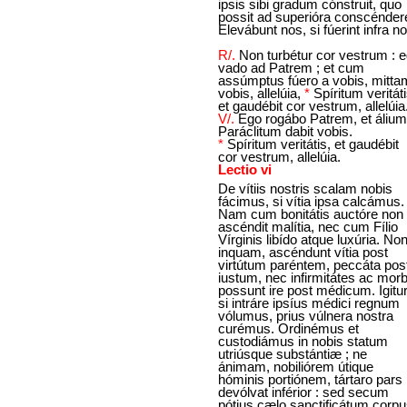
ipsis sibi gradum cónstruit, quo
possit ad superióra conscénder
Elevábunt nos, si fúerint infra no
R/.
Non turbétur cor vestrum : 
vado ad Patrem ; et cum
assúmptus fúero a vobis, mitta
vobis, allelúia,
*
Spíritum veritáti
et gaudébit cor vestrum, allelúia
V/.
Ego rogábo Patrem, et álium
Paráclitum dabit vobis.
*
Spíritum veritátis, et gaudébit
cor vestrum, allelúia.
Lectio vi
De vítiis nostris scalam nobis
fácimus, si vítia ipsa calcámus.
Nam cum bonitátis auctóre non
ascéndit malítia, nec cum Fílio
Vírginis libído atque luxúria. Non
inquam, ascéndunt vítia post
virtútum paréntem, peccáta pos
iustum, nec infirmitátes ac morb
possunt ire post médicum. Igitur
si intráre ipsíus médici regnum
vólumus, prius vúlnera nostra
curémus. Ordinémus et
custodiámus in nobis statum
utriúsque substántiæ ; ne
ánimam, nobiliórem útique
hóminis portiónem, tártaro pars
devólvat inférior : sed secum
pótius cælo sanctificátum corp