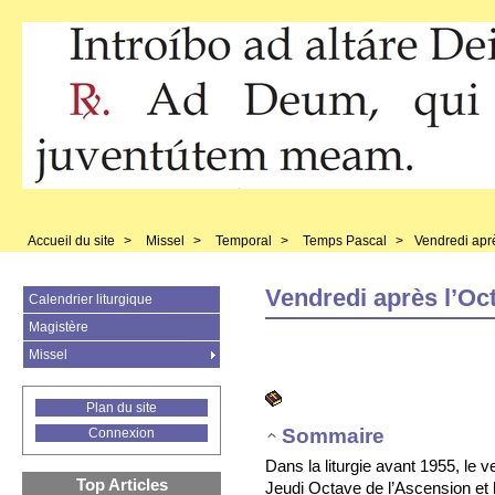
Accueil du site
>
Missel
>
Temporal
>
Temps Pascal
>
Vendredi aprè
Vendredi après l’Oc
Calendrier liturgique
Magistère
Missel
Plan du site
Sommaire
Connexion
Dans la liturgie avant 1955, le v
Top Articles
Jeudi Octave de l’Ascension et 