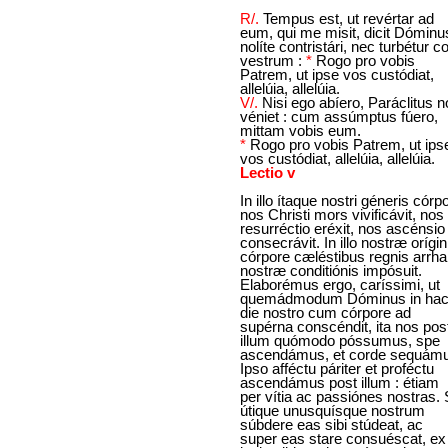
R/.
Tempus est, ut revértar ad
eum, qui me misit, dicit Dóminus
nolíte contristári, nec turbétur c
vestrum :
*
Rogo pro vobis
Patrem, ut ipse vos custódiat,
allelúia, allelúia.
V/.
Nisi ego abíero, Paráclitus 
véniet : cum assúmptus fúero,
mittam vobis eum.
*
Rogo pro vobis Patrem, ut ips
vos custódiat, allelúia, allelúia.
Lectio v
In illo ítaque nostri géneris córp
nos Christi mors vivificávit, nos
resurréctio eréxit, nos ascénsio
consecrávit. In illo nostræ orígin
córpore cæléstibus regnis arrh
nostræ conditiónis impósuit.
Elaborémus ergo, caríssimi, ut
quemádmodum Dóminus in ha
die nostro cum córpore ad
supérna conscéndit, ita nos pos
illum quómodo póssumus, spe
ascendámus, et corde sequámu
Ipso afféctu páriter et proféctu
ascendámus post illum : étiam
per vítia ac passiónes nostras. 
útique unusquísque nostrum
súbdere eas sibi stúdeat, ac
super eas stare consuéscat, ex