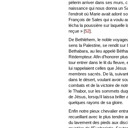
pèlerin arriver dans ses murs, c
naissance qui nous donna un S
l’endroit où Marie avait adoré 
François de Sales qui a voulu aus
lécha la poussière sur laquelle 
reçue »
[
52
]
.
De Bethléhem, le noble voyageur
sens la Palestine, se rendit sur 
Bethabara, au lieu appelé Béthan
Rédempteur. Afin d’honorer plus
tour entrer dans le lit du fleuv
lui rappelaient celles que Jésus 
membres sacrés. De là, suivant t
dans le désert, voulant avoir so
combats et de la victoire de not
le Thabor, sur les sommets duque
de Jésus, lorsqu’il laissa brille
quelques rayons de sa gloire.
Enfin notre pieux chevalier entr
recueillant avec le plus tendre 
du lavement des pieds aux discipl