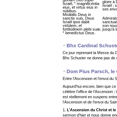
gloire à 
Israël, * magnificéntia
Israël ;
eius, et virtus eius in
ses envo
núbibus.
Mirábilis Deus in
sanctis suis, Deus
Admirabl
Israël ipse dabit
sanctuair
virtútem, et
son nouv
fortitúdinem plebi suæ,
jusqu’à l
* benedíctus Deus.
Bhx Cardinal Schust
Ce jour reprenant la Messe du 
Bhx Schuster ne donne pas de 
Dom Pius Parsch, le 
Entre l’Ascension et l’envoi du S
Aujourd’hui encore, bien que ce 
célèbre l’office de l’Ascension
est réellement en suspens entr
l’Ascension et de l’envoi du Saint
1.
L’Ascension du Christ et le 
sermon d’hier et nous donne en