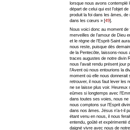
lorsque nous avons contemplé les
départ de celui qui est l’objet de 
produit la foi dans les âmes, de
dans les cœurs »
[
49
]
.
Nous voici donc au moment de vo
merveilles de l’amour de Dieu 
et le règne de l’Esprit-Saint au
nous reste, puisque dès demain, à
de la Pentecôte, laissons-nous a
traces augustes de notre divin R
nous l’avait rendu présent jour
l’Avent où nous entourions la di
moment où elle nous donnerait so
retrouver, il nous faut lever les 
ne se laisse plus voir. Heureux
eûmes si longtemps avec l’Emman
dans toutes ses voies, nous ne 
nous comptons sur l’Esprit div
dans nos âmes. Jésus n’a-t-il p
étant venu en nous, il nous fera
entendu, goûté et expérimenté da
daigné vivre avec nous de notre