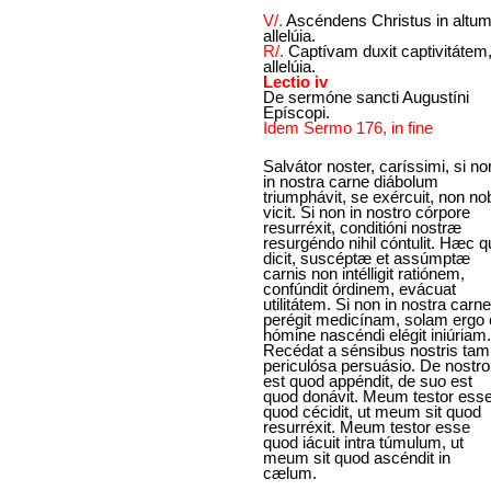
V/.
Ascéndens Christus in altum
allelúia.
R/.
Captívam duxit captivitátem
allelúia.
Lectio iv
De sermóne sancti Augustíni
Epíscopi.
Idem Sermo 176, in fine
Salvátor noster, caríssimi, si no
in nostra carne diábolum
triumphávit, se exércuit, non no
vicit. Si non in nostro córpore
resurréxit, conditióni nostræ
resurgéndo nihil cóntulit. Hæc q
dicit, suscéptæ et assúmptæ
carnis non intélligit ratiónem,
confúndit órdinem, evácuat
utilitátem. Si non in nostra carne
perégit medicínam, solam ergo
hómine nascéndi elégit iniúriam.
Recédat a sénsibus nostris tam
periculósa persuásio. De nostro
est quod appéndit, de suo est
quod donávit. Meum testor ess
quod cécidit, ut meum sit quod
resurréxit. Meum testor esse
quod iácuit intra túmulum, ut
meum sit quod ascéndit in
cælum.