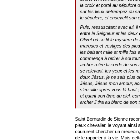
la croix et porté au sépulcre 
sur les lieux détrempez du sa
le sépulcre, et ensevelit son
Puis, ressuscitant avec lui, i
entre le Seigneur et les deux 
Olivet où se fit le mystère de
marques et vestiges des pieds
les baisant mille et mille fois
commença à retirer à soi tou
archer retire la corde de son 
se relevant, les yeux et les m
doux Jésus, je ne sais plus o
Jésus, Jésus mon amour, acc
s’en aille après vous là-haut 
et quant son âme au ciel, c
archer il tira au blanc de son 
Saint Bernardin de Sienne raco
pieux chevalier, le voyant ainsi
coururent chercher un médecin, 
de le rappeler à la vie. Mais ce