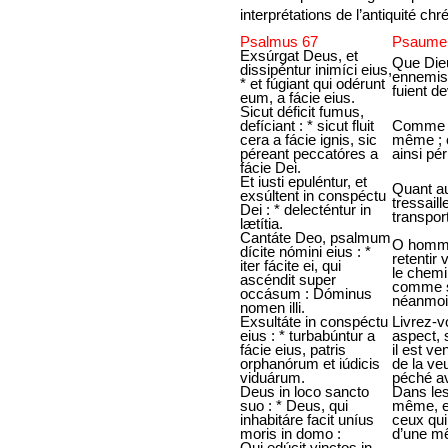
interprétations de l’antiquité chr
Psalmus 67
Psaume
Exsúrgat Deus, et
Que Die
dissipéntur inimíci eius,
ennemis 
* et fúgiant qui odérunt
fuient de
eum, a fácie eius.
Sicut déficit fumus,
defíciant : * sicut fluit
Comme la
cera a fácie ignis, sic
même ; c
péreant peccatóres a
ainsi pé
fácie Dei.
Et iusti epuléntur, et
Quant aux
exsúltent in conspéctu
tressaill
Dei : * delecténtur in
transpor
lætítia.
Cantáte Deo, psalmum
O hommes
dícite nómini eius : *
retentir
iter fácite ei, qui
le chemi
ascéndit super
comme su
occásum : Dóminus
néanmoi
nomen illi.
Exsultáte in conspéctu
Livrez-v
eius : * turbabúntur a
aspect, 
fácie eius, patris
il est ve
orphanórum et iúdicis
de la ve
viduárum.
péché av
Deus in loco sancto
Dans les
suo : * Deus, qui
même, et
inhabitáre facit uníus
ceux qui
moris in domo :
d’une mê
Qui edúcit vinctos in