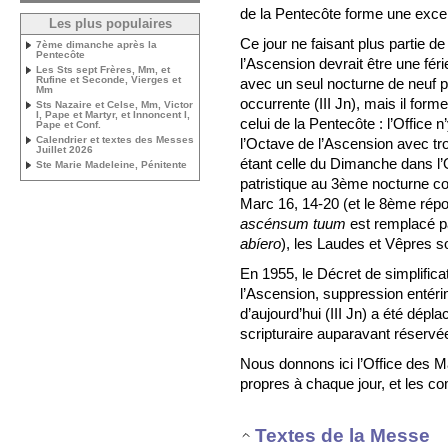
de la Pentecôte forme une except
Les plus populaires
Ce jour ne faisant plus partie de
7ème dimanche après la
Pentecôte
l’Ascension devrait être une fé
Les Sts sept Frères, Mm, et
Rufine et Seconde, Vierges et
avec un seul nocturne de neuf ps
Mm
occurrente (III Jn), mais il form
Sts Nazaire et Celse, Mm, Victor
I, Pape et Martyr, et Innoncent I,
celui de la Pentecôte : l’Office n
Pape et Conf.
Calendrier et textes des Messes
l’Octave de l’Ascension avec tr
Juillet 2026
étant celle du Dimanche dans l’
Ste Marie Madeleine, Pénitente
patristique au 3ème nocturne con
Marc 16, 14-20 (et le 8ème rép
ascénsum tuum
est remplacé p
abíero
), les Laudes et Vêpres
En 1955, le Décret de simplific
l’Ascension, suppression entéri
d’aujourd’hui (III Jn) a été dépla
scripturaire auparavant réservée
Nous donnons ici l’Office des M
propres à chaque jour, et les c
Textes de la Messe