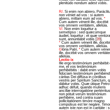
plenitúdo nondum adest vobis.
R/.
Si enim non abíero, Paráclit
non véniet ad vos : si autem
abíero, mittam eum ad vos.
*
Cum autem vénerit ille, docébit
vos omnem veritátem, allelúia.
V/.
Non enim loquétur a
semetípso : sed quæcúmque
áudiet, loquétur ; et quæ ventúr
sunt, annuntiábit vobis
[
39
]
.
*
Cum autem vénerit ille, docébi
vos omnem veritátem, allelúia.
G
lória Patri.
*
Cum autem véner
ille, docébit vos omnem veritát
allelúia.
Lectio ix
Ille ergo testimónium perhibébit
me, et vos testimónium
perhibébitis : dabit enim vobis
fidúciam testimónium perhibénd
cáritas Dei diffúsa in córdibus
vestris per Spíritum Sanctum, q
dábitur vobis. Quæ útique Petro
adhuc défuit, quando mulíeris
ancíllæ interrogatióne pertérritus
non pótuit verum testimónium
perhibére, sed contra suam
pollicitatiónem timóre magno
compúlsus est ter negáre. Timo
autem iste non est in caritáte : 