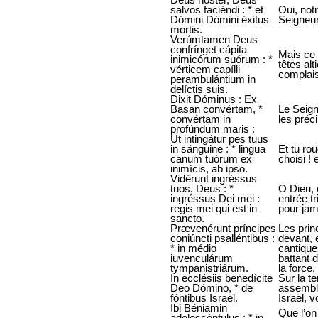
salvos faciéndi : * et
Oui, not
Dómini Dómini éxitus
Seigneur
mortis.
Verúmtamen Deus
confrínget cápita
Mais ce 
inimicórum suórum : *
têtes al
vérticem capílli
complais
perambulántium in
delíctis suis.
Dixit Dóminus : Ex
Basan convértam, *
Le Seign
convértam in
les préc
profúndum maris :
Ut intingátur pes tuus
in sánguine : * lingua
Et tu ro
canum tuórum ex
choisi ! 
inimícis, ab ipso.
Vidérunt ingréssus
tuos, Deus : *
O Dieu, 
ingréssus Dei mei :
entrée t
regis mei qui est in
pour jam
sancto.
Prævenérunt príncipes
Les prin
coniúncti psalléntibus :
devant, 
* in médio
cantique
iuvenculárum
battant d
tympanistriárum.
la force,
In ecclésiis benedícite
Sur la t
Deo Dómino, * de
assemblé
fóntibus Israël.
Israël, 
Ibi Béniamin
Que l’on
adolescéntulus : * in