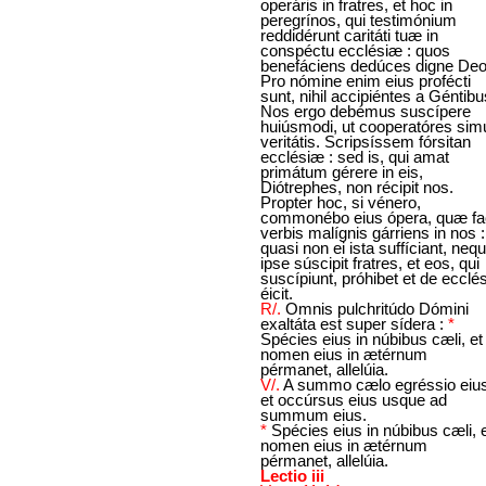
operáris in fratres, et hoc in
peregrínos, qui testimónium
reddidérunt caritáti tuæ in
conspéctu ecclésiæ : quos
benefáciens dedúces digne Deo
Pro nómine enim eius profécti
sunt, nihil accipiéntes a Géntibu
Nos ergo debémus suscípere
huiúsmodi, ut cooperatóres sim
veritátis. Scripsíssem fórsitan
ecclésiæ : sed is, qui amat
primátum gérere in eis,
Diótrephes, non récipit nos.
Propter hoc, si vénero,
commonébo eius ópera, quæ fac
verbis malígnis gárriens in nos :
quasi non ei ista suffíciant, neq
ipse súscipit fratres, et eos, qui
suscípiunt, próhibet et de ecclé
éicit.
R/.
Omnis pulchritúdo Dómini
exaltáta est super sídera :
*
Spécies eius in núbibus cæli, et
nomen eius in ætérnum
pérmanet, allelúia.
V/.
A summo cælo egréssio eius
et occúrsus eius usque ad
summum eius.
*
Spécies eius in núbibus cæli, 
nomen eius in ætérnum
pérmanet, allelúia.
Lectio iii