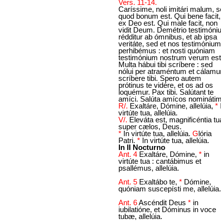
Vers. 11-14.
Caríssime, noli imitári malum, 
quod bonum est. Qui bene facit,
ex Deo est. Qui male facit, non
vidit Deum. Demétrio testimón
rédditur ab ómnibus, et ab ipsa
veritáte, sed et nos testimónium
perhibémus : et nosti quóniam
testimónium nostrum verum est
Multa hábui tibi scríbere : sed
nólui per atraméntum et cálam
scríbere tibi. Spero autem
prótinus te vidére, et os ad os
loquémur. Pax tibi. Salútant te
amíci. Salúta amícos nominátim
R/.
Exaltáre, Dómine, allelúia,
*
virtúte tua, allelúia.
V/.
Eleváta est, magnificéntia tu
super cælos, Deus.
*
In virtúte tua, allelúia.
G
lória
Patri.
*
In virtúte tua, allelúia.
In II Nocturno
Ant. 4
Exaltáre, Dómine,
*
in
virtúte tua : cantábimus et
psallémus, allelúia.
Ant. 5
Exaltábo te,
*
Dómine,
quóniam suscepísti me, allelúia.
Ant. 6
Ascéndit Deus
*
in
iubilatióne, et Dóminus in voce
tubæ, allelúia.