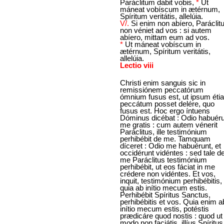
Paráclitum dabit vobis,
*
Ut
máneat vobíscum in ætérnum,
Spíritum veritátis, allelúia.
V/.
Si enim non abíero, Paráclit
non véniet ad vos : si autem
abíero, mittam eum ad vos.
*
Ut máneat vobíscum in
ætérnum, Spíritum veritátis,
allelúia.
Lectio viii
Christi enim sanguis sic in
remissiónem peccatórum
ómnium fusus est, ut ipsum éti
peccátum posset delére, quo
fusus est. Hoc ergo íntuens
Dóminus dicébat : Odio habuér
me gratis : cum autem vénerit
Paráclitus, ille testimónium
perhibébit de me. Tamquam
díceret : Odio me habuérunt, et
occidérunt vidéntes : sed tale d
me Paráclitus testimónium
perhibébit, ut eos fáciat in me
crédere non vidéntes. Et vos,
inquit, testimónium perhibébitis,
quia ab inítio mecum estis.
Perhibébit Spíritus Sanctus,
perhibébitis et vos. Quia enim a
inítio mecum estis, potéstis
prædicáre quod nostis : quod ut
modo non faciátis, illíus Spíritus