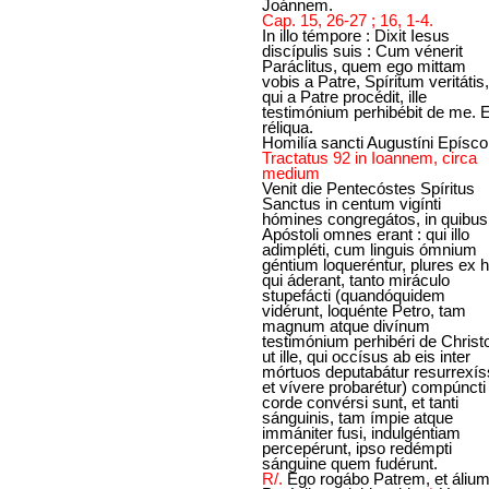
Joánnem.
Cap. 15, 26-27 ; 16, 1-4.
In illo témpore : Dixit Iesus
discípulis suis : Cum vénerit
Paráclitus, quem ego mittam
vobis a Patre, Spíritum veritátis,
qui a Patre procédit, ille
testimónium perhibébit de me. E
réliqua.
Homilía sancti Augustíni Epísco
Tractatus 92 in Ioannem, circa
medium
Venit die Pentecóstes Spíritus
Sanctus in centum vigínti
hómines congregátos, in quibus
Apóstoli omnes erant : qui illo
adimpléti, cum linguis ómnium
géntium loqueréntur, plures ex h
qui áderant, tanto miráculo
stupefácti (quandóquidem
vidérunt, loquénte Petro, tam
magnum atque divínum
testimónium perhibéri de Christ
ut ille, qui occísus ab eis inter
mórtuos deputabátur resurrexí
et vívere probarétur) compúncti
corde convérsi sunt, et tanti
sánguinis, tam ímpie atque
immániter fusi, indulgéntiam
percepérunt, ipso redémpti
sánguine quem fudérunt.
R/.
Ego rogábo Patrem, et áliu