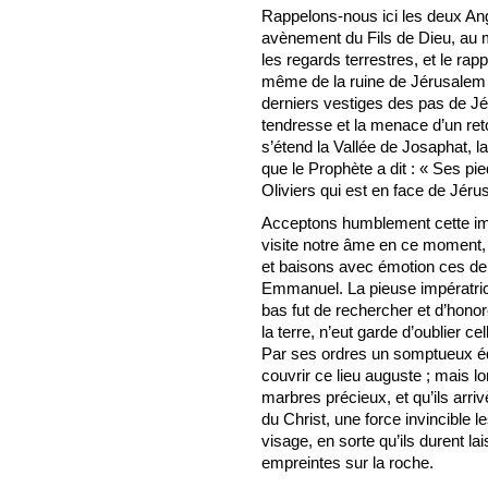
Rappelons-nous ici les deux Ang
avènement du Fils de Dieu, au 
les regards terrestres, et le rap
même de la ruine de Jérusalem 
derniers vestiges des pas de Jés
tendresse et la menace d’un reto
s’étend la Vallée de Josaphat, l
que le Prophète a dit : « Ses p
Oliviers qui est en face de Jérus
Acceptons humblement cette impr
visite notre âme en ce moment, a
et baisons avec émotion ces der
Emmanuel. La pieuse impératrice
bas fut de rechercher et d’honor
la terre, n’eut garde d’oublier c
Par ses ordres un somptueux édi
couvrir ce lieu auguste ; mais lo
marbres précieux, et qu’ils arriv
du Christ, une force invincible les
visage, en sorte qu’ils durent l
empreintes sur la roche.