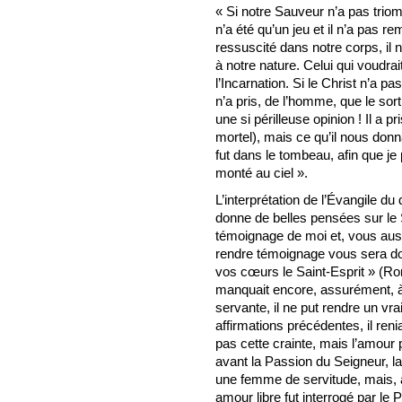
« Si notre Sauveur n’a pas trio
n’a été qu’un jeu et il n’a pas re
ressuscité dans notre corps, il 
à notre nature. Celui qui voudra
l’Incarnation. Si le Christ n’a p
n’a pris, de l’homme, que le sort
une si périlleuse opinion ! Il a p
mortel), mais ce qu’il nous donna
fut dans le tombeau, afin que je
monté au ciel ».
L’interprétation de l’Évangile d
donne de belles pensées sur le S
témoignage de moi et, vous auss
rendre témoignage vous sera do
vos cœurs le Saint-Esprit » (Ro
manquait encore, assurément, à 
servante, il ne put rendre un vr
affirmations précédentes, il reni
pas cette crainte, mais l’amour p
avant la Passion du Seigneur, la 
une femme de servitude, mais, 
amour libre fut interrogé par le P