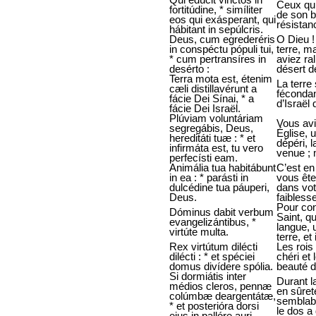
Ceux qui 
fortitúdine, * simíliter
de son br
eos qui exásperant, qui
résistanc
hábitant in sepúlcris.
Deus, cum egrederéris
O Dieu !
in conspéctu pópuli tui,
terre, m
* cum pertransíres in
aviez ra
desérto :
désert d
Terra mota est, étenim
La terre
cæli distillavérunt a
fécondan
fácie Dei Sínai, * a
d’Israël
fácie Dei Israël.
Plúviam voluntáriam
Vous avi
segregábis, Deus,
Église, u
hereditáti tuæ : * et
dépéri, l
infirmáta est, tu vero
venue ; 
perfecísti eam.
Animália tua habitábunt
C’est en
in ea : * parásti in
vous ête
dulcédine tua páuperi,
dans vot
Deus.
faiblesse
Pour con
Dóminus dabit verbum
Saint, q
evangelizántibus, *
langue, 
virtúte multa.
terre, et
Rex virtútum dilécti
Les rois
dilécti : * et spéciei
chéri et 
domus divídere spólia.
beauté d
Si dormiátis inter
Durant l
médios cleros, pennæ
en sûret
colúmbæ deargentátæ,
semblabl
* et posterióra dorsi
le dos a 
eius in pallóre auri.