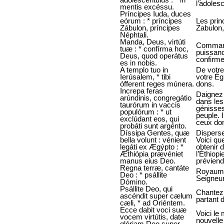
l’adoles
mentis excéssu.
Príncipes Iuda, duces
eórum : * príncipes
Les prin
Zábulon, príncipes
Zabulon,
Néphtali.
Manda, Deus, virtúti
Commande
tuæ : * confírma hoc,
puissanc
Deus, quod operátus
confirme
es in nobis.
A templo tuo in
De votre
Ierúsalem, * tibi
votre Ég
ófferent reges múnera.
dons.
Increpa feras
Daignez 
arúndinis, congregátio
dans les
taurórum in vaccis
génisses
populórum : * ut
peuple. 
exclúdant eos, qui
ceux don
probáti sunt argénto.
Díssipa Gentes, quæ
Disperse
bella volunt : vénient
Voici qu
legáti ex Ægýpto : *
obtenir d
Æthiópia prævéniet
l’Éthiop
manus eius Deo.
préviend
Regna terræ, cantáte
Royaumes
Deo : * psállite
Seigneur
Dómino.
Psállite Deo, qui
Chantez 
ascéndit super cælum
partant 
cæli, * ad Oriéntem.
Ecce dabit voci suæ
Voici le
vocem virtútis, date
nouvelle
glóriam Deo super