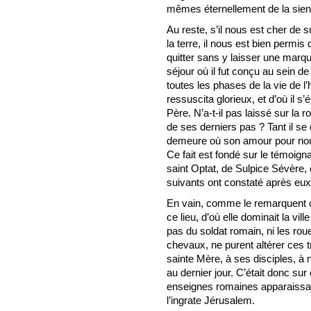
mêmes éternellement de la sie
Au reste, s’il nous est cher de 
la terre, il nous est bien permis
quitter sans y laisser une mar
séjour où il fut conçu au sein de 
toutes les phases de la vie de l’
ressuscita glorieux, et d’où il s
Père. N’a-t-il pas laissé sur la 
de ses derniers pas ? Tant il se
demeure où son amour pour nous 
Ce fait est fondé sur le témoign
saint Optat, de Sulpice Sévère, 
suivants ont constaté après eux
En vain, comme le remarquent ce
ce lieu, d’où elle dominait la ville
pas du soldat romain, ni les rou
chevaux, ne purent altérer ces 
sainte Mère, à ses disciples, à 
au dernier jour. C’était donc su
enseignes romaines apparaissaien
l’ingrate Jérusalem.