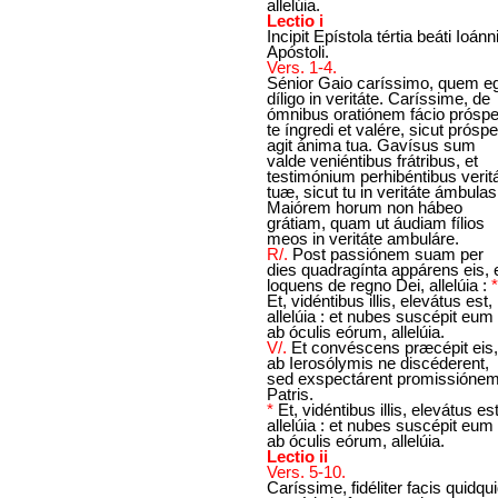
allelúia.
Lectio i
Incipit Epístola tértia beáti Ioánn
Apóstoli.
Vers. 1-4.
Sénior Gaio caríssimo, quem e
díligo in veritáte. Caríssime, de
ómnibus oratiónem fácio prósp
te íngredi et valére, sicut prósp
agit ánima tua. Gavísus sum
valde veniéntibus frátribus, et
testimónium perhibéntibus veritá
tuæ, sicut tu in veritáte ámbulas
Maiórem horum non hábeo
grátiam, quam ut áudiam fílios
meos in veritáte ambuláre.
R/.
Post passiónem suam per
dies quadragínta appárens eis, 
loquens de regno Dei, allelúia :
*
Et, vidéntibus illis, elevátus est,
allelúia : et nubes suscépit eum
ab óculis eórum, allelúia.
V/.
Et convéscens præcépit eis,
ab Ierosólymis ne discéderent,
sed exspectárent promissióne
Patris.
*
Et, vidéntibus illis, elevátus est
allelúia : et nubes suscépit eum
ab óculis eórum, allelúia.
Lectio ii
Vers. 5-10.
Caríssime, fidéliter facis quidqu