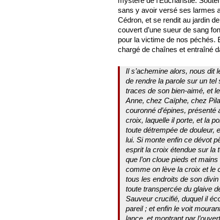
mystère de l’Eucharistie. Souten
sans y avoir versé ses larmes av
Cédron, et se rendit au jardin 
couvert d’une sueur de sang fo
pour la victime de nos péchés.
chargé de chaînes et entraîné 
Il s’achemine alors, nous dit 
de rendre la parole sur un tel 
traces de son bien-aimé, et le
Anne, chez Caïphe, chez Pila
couronné d’épines, présenté
croix, laquelle il porte, et la 
toute détrempée de douleur, 
lui. Si monte enfin ce dévot pè
esprit la croix étendue sur la
que l’on cloue pieds et mains 
comme on lève la croix et le cr
tous les endroits de son divin
toute transpercée du glaive de
Sauveur crucifié, duquel il é
pareil ; et enfin le voit moura
lance, et montrant par l’ouver