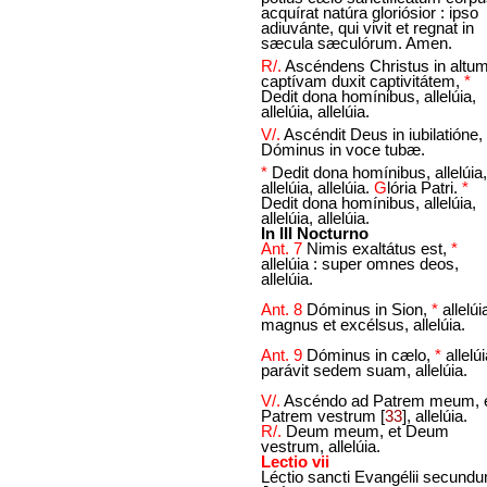
acquírat natúra gloriósior : ipso
adiuvánte, qui vivit et regnat in
sæcula sæculórum. Amen.
R/.
Ascéndens Christus in altum
captívam duxit captivitátem,
*
Dedit dona homínibus, allelúia,
allelúia, allelúia.
V/.
Ascéndit Deus in iubilatióne, 
Dóminus in voce tubæ.
*
Dedit dona homínibus, allelúia,
allelúia, allelúia.
G
lória Patri.
*
Dedit dona homínibus, allelúia,
allelúia, allelúia.
In III Nocturno
Ant. 7
Nimis exaltátus est,
*
allelúia : super omnes deos,
allelúia.
Ant. 8
Dóminus in Sion,
*
allelúi
magnus et excélsus, allelúia.
Ant. 9
Dóminus in cælo,
*
allelúi
parávit sedem suam, allelúia.
V/.
Ascéndo ad Patrem meum, 
Patrem vestrum
[
33
]
, allelúia.
R/.
Deum meum, et Deum
vestrum, allelúia.
Lectio vii
Léctio sancti Evangélii secund