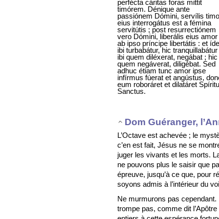
perfécta cáritas foras mittit
timórem. Dénique ante
passiónem Dómini, servílis timo
eius interrogátus est a fémina
servitútis ; post resurrectiónem
vero Dómini, liberális eius amor
ab ipso príncipe libertátis : et íd
ibi turbabátur, hic tranquillabátur 
ibi quem diléxerat, negábat ; hic
quem negáverat, diligébat. Sed
adhuc étiam tunc amor ipse
infírmus fúerat et angústus, do
eum roboráret et dilatáret Spírit
Sanctus.
Dom Guéranger, l’An
L’Octave est achevée ; le mystè
c’en est fait, Jésus ne se montr
juger les vivants et les morts. 
ne pouvons plus le saisir que par
épreuve, jusqu’à ce que, pour r
soyons admis à l’intérieur du voi
Ne murmurons pas cependant. E
trompe pas, comme dit l’Apôtre
entiers à cette espérance fort