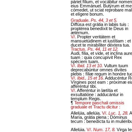
páriet fílium, et vocábitur nomen
eius Emmánuel. Butýrum et me
cómedet, ut sciat reprobare ma
et elígere bonum.
Graduale.
Ps. 44, 3 et 5.
Diffúsa est grátia in labiis tuis :
proptérea benedíxit te Deus in
ætérnum.
V/.
Propter veritátem et
mansuetúdinem et iustítiam : et
ducet te mirabíliter déxtera tua.
Tractus.
Ps. 44, 11 et 12.
Audi, fília, et vide, et inclína au
tuam : quia concupívit Rex
spéciem tuam.
V/.
Ibid. 13 et 10.
Vultum tuum
deprecabúntur omnes dívites
plebis : fíliæ regum in honóre tu
V/.
Ibid., 15 et 16.
Adducéntur R
Vírgines post eam : próximæ ei
afferéntur tibi.
V/.
Afferéntur in lætítia et
exsultatióne : adducántur in
templum Regis.
¶
Tempore paschali omissis
graduale et Tractu dicitur :
Allelúia, allelúia.
V/.
Luc. 1, 28.
A
María, grátia plena ; Dóminus
tecum : benedícta tu in muliérib
Allelúia.
V/.
Num. 17, 8.
Virga I