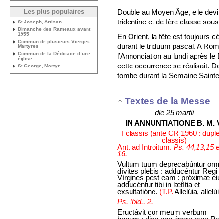
Double au Moyen Âge, elle devin
Les plus populaires
tridentine et de Ière classe sou
St Joseph, Artisan
Dimanche des Rameaux avant
1955
En Orient, la fête est toujours 
Commun de plusieurs Vierges
durant le triduum pascal. A Rome
Martyres
Commun de la Dédicace d’une
l’Annonciation au lundi après l
église
cette occurrence se réalisait. De 
St George, Martyr
tombe durant la Semaine Sainte
Textes de la Messe
die 25 martii
IN ANNUNTIATIONE B. M. 
I classis (ante CR 1960 : duple
classis)
Ant. ad Introitum.
Ps. 44,13,15 e
16.
Vultum tuum deprecabúntur om
dívites plebis : adducéntur Regi
Vírgines post eam : próximæ ei
adducéntur tibi in lætítia et
exsultatióne.
(T.P.
Allelúia, allelú
Ps. Ibid., 2.
Eructávit cor meum verbum
bonum : dico ego ópera mea Re