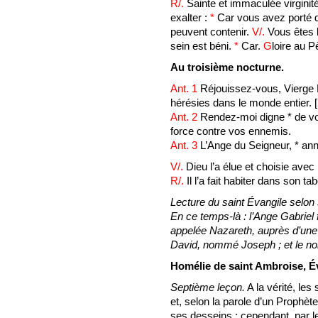
R/.
Sainte et immaculée virginit
exalter :
*
Car vous avez porté d
peuvent contenir.
V/.
Vous êtes b
sein est béni.
*
Car.
G
loire au P
Au troisième nocturne.
Ant. 1
Réjouissez-vous, Vierge M
hérésies dans le monde entier.
[
Ant. 2
Rendez-moi digne * de vou
force contre vos ennemis.
Ant. 3
L’Ange du Seigneur, * anno
V/.
Dieu l’a élue et choisie avec 
R/.
Il l’a fait habiter dans son ta
Lecture du saint Évangile selon 
En ce temps-là : l’Ange Gabriel 
appelée Nazareth, auprès d’une
David, nommé Joseph ; et le nom 
Homélie de saint Ambroise, É
Septième leçon.
A la vérité, le
et, selon la parole d’un Prophèt
ses desseins ; cependant, par le