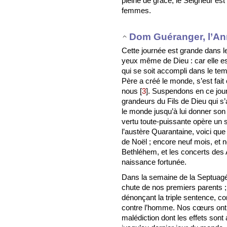
pleine de grâce, le Seigneur est
femmes.
Dom Guéranger, l’An
Cette journée est grande dans le
yeux même de Dieu : car elle es
qui se soit accompli dans le temp
Père a créé le monde, s’est fait 
nous
[
3
]
. Suspendons en ce jour 
grandeurs du Fils de Dieu qui s
le monde jusqu’à lui donner son 
vertu toute-puissante opère un
l’austère Quarantaine, voici que
de Noël ; encore neuf mois, et 
Bethléhem, et les concerts des 
naissance fortunée.
Dans la semaine de la Septuagé
chute de nos premiers parents 
dénonçant la triple sentence, co
contre l’homme. Nos cœurs ont ét
malédiction dont les effets sont 