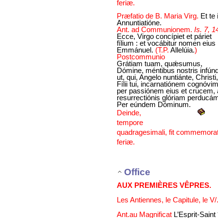
feriæ.
Præfatio de B. Maria Virg.
Et te 
Annuntiatióne.
Ant. ad Communionem.
Is. 7, 1
Ecce, Virgo concípiet et páriet
fílium : et vocábitur nomen eius
Emmánuel.
(T.P.
Allelúia.
)
Postcommunio
Grátiam tuam, quǽsumus,
Dómine, méntibus nostris infúnd
ut, qui, Angelo nuntiánte, Christi,
Fílii tui, incarnatiónem cognóvim
per passiónem eius et crucem,
resurrectiónis glóriam perducám
Per eúndem Dóminum.
Deinde,
tempore
quadragesimali, fit commemorat
feriæ.
Office
AUX PREMIÈRES VÊPRES.
Les Antiennes, le Capitule, le 
Ant.au Magnificat
L’Esprit-Saint