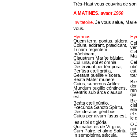
Très-Haut vous couvrira de son
A MATINES.
avant 1960
Invitatoire.
Je vous salue, Marie,
vous.
Hymnus
Hy
Quem terra, pontus, sídera
Cel
Colunt, adórant, prædicant,
vén
Trinam regéntem
Cel
máchinam,
Mar
Claustrum Maríæ báiulat.
Cui luna, sol et ómnia
Cel
Desérviunt per témpora,
obé
Perfúsa cæli grátia,
est
Gestant puéllæ víscera.
tou
Beáta Mater múnere,
Bie
Cuius, supérnus Artifex
don
Mundum pugíllo cóntinens,
ren
Ventris sub arca clausus
qui
est.
Bie
Beáta cæli núntio,
ciel
Fœcúnda Sancto Spíritu,
ell
Desiderátus géntibus
et 
Cuius per alvum fusus est.
le 
Iesu tibi sit glória,
O J
Qui natus es de Vírgine,
qui
Cum Patre, et almo Spíritu,
ain
In sempitérna sǽcula.