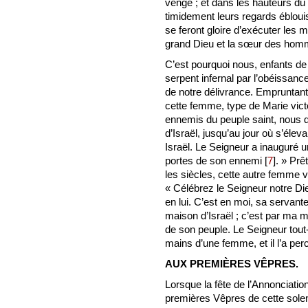
vengé ; et dans les hauteurs du 
timidement leurs regards éblouis
se feront gloire d’exécuter les
grand Dieu et la sœur des hom
C’est pourquoi nous, enfants de
serpent infernal par l’obéissanc
de notre délivrance. Empruntant
cette femme, type de Marie vict
ennemis du peuple saint, nous di
d’Israël, jusqu’au jour où s’éle
Israël. Le Seigneur a inauguré u
portes de son ennemi
[
7
]
. » Prê
les siècles, cette autre femme vi
« Célébrez le Seigneur notre Di
en lui. C’est en moi, sa servante
maison d’Israël ; c’est par ma m
de son peuple. Le Seigneur tout-p
mains d’une femme, et il l’a per
AUX PREMIÈRES VÊPRES.
Lorsque la fête de l’Annonciation
premières Vêpres de cette solen