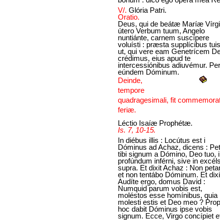
V/.
Glória Patri.
Oratio.
Deus, qui de beátæ Maríæ Vírgi
útero Verbum tuum, Angelo
nuntiánte, carnem suscípere
voluísti : præsta supplícibus tuis
ut, qui vere eam Genetrícem De
crédimus, eius apud te
intercessiónibus adiuvémur. Pe
eúndem Dóminum.
Deinde,
tempore
quadragesimali, fit commemorat
feriæ.
Léctio Isaíæ Prophétæ.
Is. 7, 10-15.
In diébus illis : Locútus est i
Dóminus ad Achaz, dicens : Pe
tibi signum a Dómino, Deo tuo, 
profúndum inférni, sive in excé
supra. Et dixit Achaz : Non pet
et non tentábo Dóminum. Et dixit
Audíte ergo, domus David :
Numquid parum vobis est,
moléstos esse homínibus, quia
molesti estis et Deo meo ? Prop
hoc dabit Dóminus ipse vobis
signum. Ecce, Virgo concípiet e