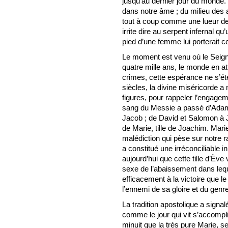
jusqu’au dernier jour du monde.
dans notre âme ; du milieu des 
tout à coup comme une lueur de 
irrite dire au serpent infernal qu’
pied d’une femme lui porterait ce
Le moment est venu où le Seign
quatre mille ans, le monde en att
crimes, cette espérance ne s’ét
siècles, la divine miséricorde a 
figures, pour rappeler l’engage
sang du Messie a passé d’Adam
Jacob ; de David et Salomon à J
de Marie, tille de Joachim. Marie
malédiction qui pèse sur notre 
a constitué une irréconciliable ini
aujourd’hui que cette tille d’Ève
sexe de l’abaissement dans leque
efficacement à la victoire que l
l’ennemi de sa gloire et du genr
La tradition apostolique a signal
comme le jour qui vit s’accompli
minuit que la très pure Marie, seu