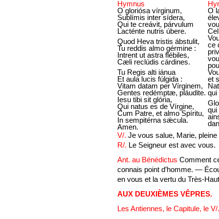
Hymnus
Hy
O gloriósa vírginum,
O l
Sublímis inter sídera,
éle
Qui te creávit, párvulum
vou
Lacténte nutris úbere.
Cel
Vou
Quod Heva tristis ábstulit,
ce 
Tu reddis almo gérmine :
pri
Intrent ut astra flébiles,
vou
Cæli reclúdis cárdines.
pou
Tu Regis alti iánua
Vou
Et aula lucis fúlgida :
et 
Vitam datam per Vírginem,
Nat
Gentes redémptæ, pláudite.
qui
Iesu tibi sit glória,
Glo
Qui natus es de Vírgine,
qui
Cum Patre, et almo Spíritu,
ain
In sempitérna sǽcula.
dan
Amen.
V/.
Je vous salue, Marie, pleine
R/.
Le Seigneur est avec vous.
Ant. au Bénédictus
Comment cela
connais point d’homme. — Écoute
en vous et la vertu du Très-Hau
AUX DEUXIÈMES VÊPRES.
Les Antiennes, le Capitule, le V