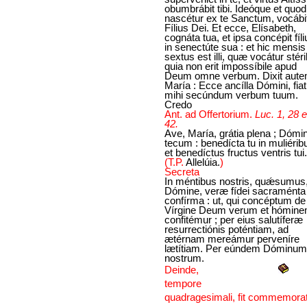
obumbrábit tibi. Ideóque et quod
nascétur ex te Sanctum, vocábi
Fílius Dei. Et ecce, Elísabeth,
cognáta tua, et ipsa concépit fíl
in senectúte sua : et hic mensis
sextus est illi, quæ vocátur stéril
quia non erit impossíbile apud
Deum omne verbum. Dixit aut
María : Ecce ancílla Dómini, fiat
mihi secúndum verbum tuum.
Credo
Ant. ad Offertorium.
Luc. 1, 28 e
42.
Ave, María, grátia plena ; Dómi
tecum : benedícta tu in muliérib
et benedíctus fructus ventris tui.
(T.P.
Allelúia.
)
Secreta
In méntibus nostris, quǽsumus
Dómine, veræ fídei sacraménta
confírma : ut, qui concéptum de
Vírgine Deum verum et hómin
confitémur ; per eius salutíferæ
resurrectiónis poténtiam, ad
ætérnam mereámur perveníre
lætítiam. Per eúndem Dóminum
nostrum.
Deinde,
tempore
quadragesimali, fit commemorat