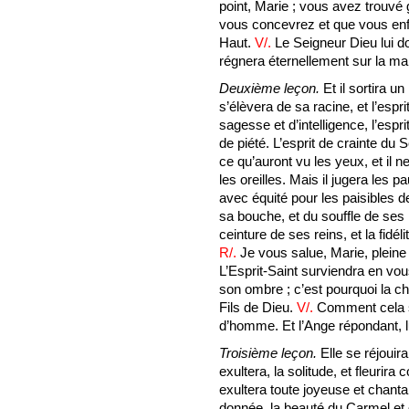
point, Marie ; vous avez trouvé
vous concevrez et que vous enfan
Haut.
V/.
Le Seigneur Dieu lui do
régnera éternellement sur la m
Deuxième leçon.
Et il sortira un
s’élèvera de sa racine, et l’espri
sagesse et d’intelligence, l’espri
de piété. L’esprit de crainte du 
ce qu’auront vu les yeux, et il
les oreilles. Mais il jugera les p
avec équité pour les paisibles de 
sa bouche, et du souffle de ses .l
ceinture de ses reins, et la fidél
R/.
Je vous salue, Marie, pleine
L’Esprit-Saint surviendra en vou
son ombre ; c’est pourquoi la ch
Fils de Dieu.
V/.
Comment cela se
d’homme. Et l’Ange répondant, lu
Troisième leçon.
Elle se réjouira
exultera, la solitude, et fleurira
exultera toute joyeuse et chantan
donnée, la beauté du Carmel et 