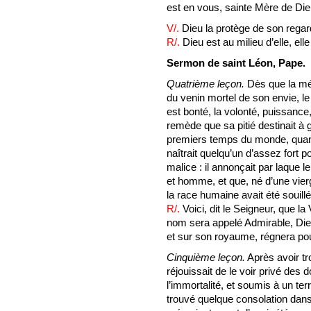
est en vous, sainte Mère de Die
V/.
Dieu la protège de son regar
R/.
Dieu est au milieu d’elle, el
Sermon de saint Léon, Pape.
Quatrième leçon.
Dès que la m
du venin mortel de son envie, le
est bonté, la volonté, puissance,
remède que sa pitié destinait à g
premiers temps du monde, quand
naîtrait quelqu’un d’assez fort p
malice : il annonçait par laque le
et homme, et que, né d’une vier
la race humaine avait été souillé
R/.
Voici, dit le Seigneur, que la
nom sera appelé Admirable, Dieu
et sur son royaume, régnera pour
Cinquième leçon.
Après avoir t
réjouissait de le voir privé des 
l’immortalité, et soumis à un terri
trouvé quelque consolation dan