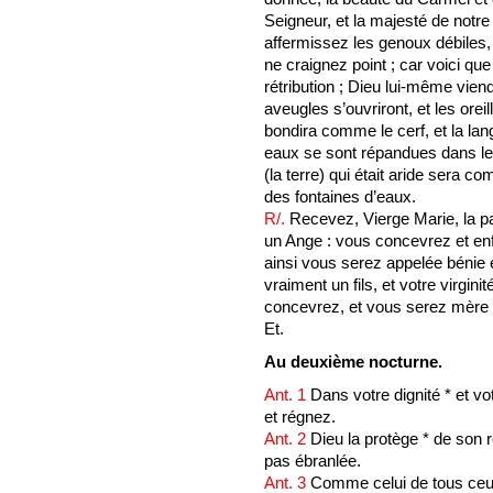
Seigneur, et la majesté de notre
affermissez les genoux débiles,
ne craignez point ; car voici q
rétribution ; Dieu lui-même vien
aveugles s’ouvriront, et les orei
bondira comme le cerf, et la la
eaux se sont répandues dans le d
(la terre) qui était aride sera c
des fontaines d’eaux.
R/.
Recevez, Vierge Marie, la pa
un Ange : vous concevrez et en
ainsi vous serez appelée bénie 
vraiment un fils, et votre virgini
concevrez, et vous serez mère 
Et.
Au deuxième nocturne.
Ant. 1
Dans votre dignité * et 
et régnez.
Ant. 2
Dieu la protège * de son r
pas ébranlée.
Ant. 3
Comme celui de tous ceux 