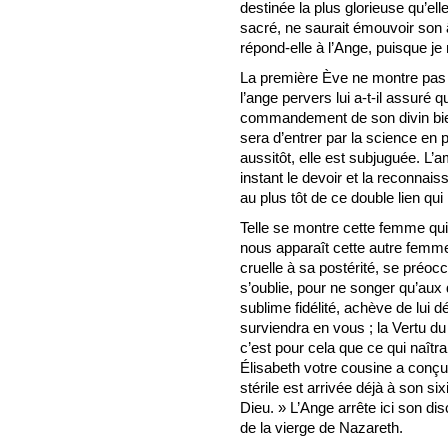
destinée la plus glorieuse qu’ell
sacré, ne saurait émouvoir son 
répond-elle à l’Ange, puisque j
La première Ève ne montre pas 
l’ange pervers lui a-t-il assuré q
commandement de son divin bien
sera d’entrer par la science en p
aussitôt, elle est subjuguée. L’a
instant le devoir et la reconnais
au plus tôt de ce double lien qui 
Telle se montre cette femme qui
nous apparaît cette autre femme
cruelle à sa postérité, se préo
s’oublie, pour ne songer qu’aux d
sublime fidélité, achève de lui dévo
surviendra en vous ; la Vertu d
c’est pour cela que ce qui naîtr
Élisabeth votre cousine a conçu u
stérile est arrivée déjà à son si
Dieu. » L’Ange arrête ici son disc
de la vierge de Nazareth.