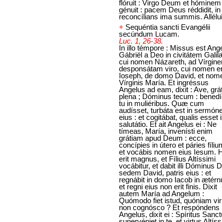
flóruit : Virgo Deum et hóminem
génuit : pacem Deus réddidit, in
reconcílians ima summis. Allélui
+
Sequéntia sancti Evangélii
secúndum Lucam.
Luc. 1, 26-38.
In illo témpore : Missus est Ang
Gábriël a Deo in civitátem Gali
cui nomen Názareth, ad Vírgin
desponsátam viro, cui nomen e
Ioseph, de domo David, et nom
Vírginis María. Et ingréssus
Angelus ad eam, dixit : Ave, grá
plena ; Dóminus tecum : benedí
tu in muliéribus. Quæ cum
audísset, turbáta est in sermón
eius : et cogitábat, qualis esset 
salutátio. Et ait Angelus ei : Ne
tímeas, María, invenísti enim
grátiam apud Deum : ecce,
concípies in útero et páries fíliu
et vocábis nomen eius Iesum. 
erit magnus, et Fílius Altíssimi
vocábitur, et dabit illi Dóminus 
sedem David, patris eius : et
regnábit in domo Iacob in ætér
et regni eius non erit finis. Dixit
autem María ad Angelum :
Quómodo fiet istud, quóniam vi
non cognósco ? Et respóndens
Angelus, dixit ei : Spíritus Sanc
supervéniet in te, et virtus Altís