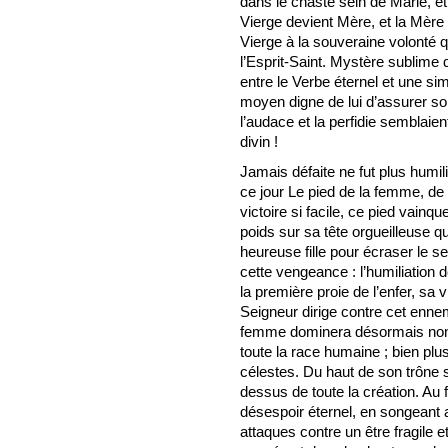
dans le chaste sein de Marie, 
Vierge devient Mère, et la Mère 
Vierge à la souveraine volonté qu
l’Esprit-Saint. Mystère sublime q
entre le Verbe éternel et une si
moyen digne de lui d’assurer son
l’audace et la perfidie semblaien
divin !
Jamais défaite ne fut plus humil
ce jour Le pied de la femme, de c
victoire si facile, ce pied vainqu
poids sur sa tête orgueilleuse q
heureuse fille pour écraser le s
cette vengeance : l’humiliation 
la première proie de l’enfer, sa 
Seigneur dirige contre cet ennem
femme dominera désormais non 
toute la race humaine ; bien plus
célestes. Du haut de son trône 
dessus de toute la création. Au
désespoir éternel, en songeant a
attaques contre un être fragile 