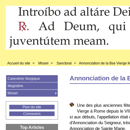
Accueil du site
>
Missel
>
Sanctoral
>
Annonciation de la Bse Vierge 
Annonciation de la 
Calendrier liturgique
Magistère
Missel
Une des plus anciennes fête
Plan du site
Vierge à Rome depuis le VI
Connexion
si aux débuts, l’appellation était 
d’Annonciation du Seigneur, très 
Top Articles
Annonciation de Sainte Marie.