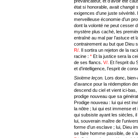
prévaricateur, et d’avoir été c
état si honorable, avait changé 
exigences d’une juste sévérité. I
merveilleuse économie d’un pro
dont la volonté ne peut cesser 
mystère plus caché, les premiè
entraîné au mal par l’astuce et 
contrairement au but que Dieu s’
R/.
Il sortira un rejeton de la ra
racine :
*
Et la justice sera la ce
de ses flancs.
V/.
Et l’esprit du
et d’intelligence, l’esprit de cons
Sixième leçon.
Lors donc, bien-
d’avance pour la rédemption d
descend du ciel et vient ici-bas,
prodige nouveau que sa générati
Prodige nouveau : lui qui est invi
la nôtre ; lui qui est immense et i
qui subsiste ayant les siècles, 
lui, souverain maître de l’univers
forme d’un esclave ; lui, Dieu im
se faire homme passible, de s’ass