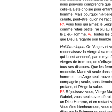
nous pouvons comprendre que ce
celle-là a été choisie pour enfant
homme. Mais pourquoi n’a-t-ell
crainte, peut-être, qu’on ne l’ac
R/.
Vous tous qui aimez le Seig
comme j’étais petite, j’ai plu au 
le Dieu-Homme.
V/.
Toutes les 
que Dieu a regardé son humble 
Huitième leçon.
Or l’Ange vint v
reconnaissez la Vierge à sa mode
qui lui est annoncé, par le mystè
vierges de trembler, de s’effray
tous ses discours. Que les fem
modestie. Marie vit seule dans
hommes ; un Ange seul trouve ac
compagnie ; seule, sans témoin,
profane, et l’Ange la salue.
R/.
Réjouissez-vous, Vierge Mar
Gabriel, vous seule avez détruit
un Dieu-Homme, et en restant v
Vous êtes bienheureuse, vous qu
dites par le Seigneur se sont a