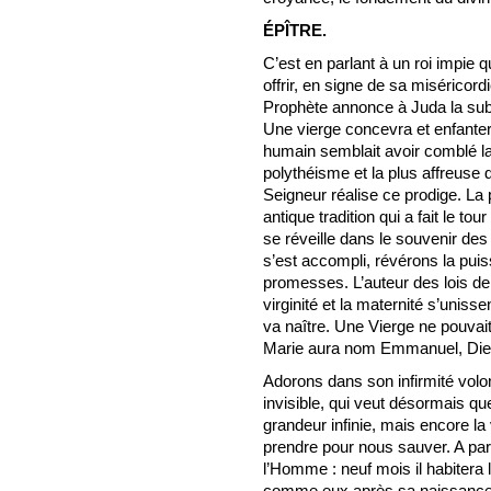
ÉPÎTRE.
C’est en parlant à un roi impie q
offrir, en signe de sa miséricor
Prophète annonce à Juda la subl
Une vierge concevra et enfantera
humain semblait avoir comblé l
polythéisme et la plus affreuse d
Seigneur réalise ce prodige. La 
antique tradition qui a fait le t
se réveille dans le souvenir de
s’est accompli, révérons la puis
promesses. L’auteur des lois de 
virginité et la maternité s’unis
va naître. Une Vierge ne pouvait 
Marie aura nom Emmanuel, Die
Adorons dans son infirmité volon
invisible, qui veut désormais q
grandeur infinie, mais encore la
prendre pour nous sauver. A parti
l’Homme : neuf mois il habitera 
comme eux après sa naissance, il 