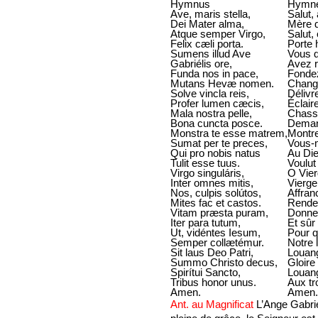
Hymnus
Hymn
Ave, maris stella,
Salut,
Dei Mater alma,
Mère d
Atque semper Virgo,
Salut,
Felix cæli porta.
Porte 
Sumens illud Ave
Vous q
Gabriélis ore,
Avez r
Funda nos in pace,
Fondez
Mutans Hevæ nomen.
Change
Solve vincla reis,
Délivre
Profer lumen cæcis,
Éclair
Mala nostra pelle,
Chasse
Bona cuncta posce.
Demand
Monstra te esse matrem,
Montre
Sumat per te preces,
Vous-
Qui pro nobis natus
Au Die
Tulit esse tuus.
Voulut
Virgo singuláris,
O Vier
Inter omnes mitis,
Vierge
Nos, culpis solútos,
Affran
Mites fac et castos.
Rende
Vitam præsta puram,
Donnez
Iter para tutum,
Et sûr
Ut, vidéntes Iesum,
Pour q
Semper collætémur.
Notre 
Sit laus Deo Patri,
Louang
Summo Christo decus,
Gloire
Spirítui Sancto,
Louang
Tribus honor unus.
Aux tr
Amen.
Amen.
Ant. au Magnificat
L’Ange Gabrie