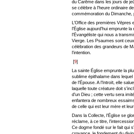
du Carême dans les jours de jeûne
se célèbre à l’heure ordinaire de
commémoration du Dimanche, par
L’Office des premières Vêpres es
l’Église aujourd’hui emprunte la
l’Évangéliste qui nous a transmi
Vierge. Les Psaumes sont ceux q
célébration des grandeurs de Ma
l’intention.
[
9
]
La sainte Église emprunte la plu
sublime épithalame dans lequel l
de l’Épouse. A l’Introït, elle sa
laquelle toute créature doit s’inc
d’un Dieu ; cette vertu sera imit
enfantera de nombreux essaims 
de celle qui est leur mère et leu
Dans la Collecte, l’Église se glor
réclame, à ce titre, l’intercess
Ce dogme fondé sur le fait qui s
croyance, le fondement du divin