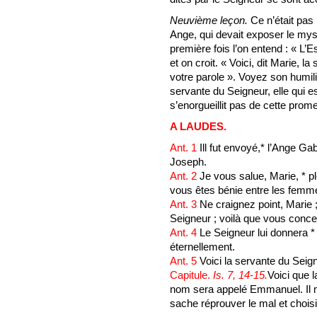
Neuvième leçon.
Ce n’était pas
Ange, qui devait exposer le mys
première fois l’on entend : « L’
et on croit. « Voici, dit Marie, la
votre parole ». Voyez son humili
servante du Seigneur, elle qui es
s’enorgueillit pas de cette prom
A LAUDES.
Ant. 1
Ill fut envoyé,* l’Ange Ga
Joseph.
Ant. 2
Je vous salue, Marie, * p
vous êtes bénie entre les femm
Ant. 3
Ne craignez point, Marie 
Seigneur ; voilà que vous concev
Ant. 4
Le Seigneur lui donnera * 
éternellement.
Ant. 5
Voici la servante du Seigne
Capitule.
Is. 7, 14-15.
Voici que l
nom sera appelé Emmanuel. Il ma
sache réprouver le mal et choisir