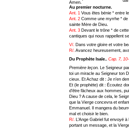
dan
Amen.
Au premier nocturne.
Ant. 1
Vous êtes bénie * entre le
Ant. 2
Comme une myrrhe * de c
sainte Mère de Dieu.
Ant. 3
Devant le trône * de cet
cantiques qui nous rappellent se
V/.
Dans votre gloire et votre be
R/.
Avancez heureusement, ava
Du Prophète Isaïe..
Cap. 7, 10-
Première leçon.
Le Seigneur par
toi un miracle au Seigneur ton D
cieux. Et Achaz dit : Je n’en de
Et (le prophète) dit : Écoutez 
d’être fâcheux aux hommes, p
Dieu ? A cause de cela, le Seig
que la Vierge concevra et enfant
Emmanuel. Il mangera du beurre 
mal et choisir le bien.
R/.
L’Ange Gabriel fut envoyé à 
portant un message, et la Vierge