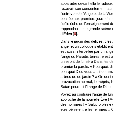
apparaître devant elle le radie
recevoir son consentement, au n
l’entrevue de l’Ange et de la V
pensée aux premiers jours du m
fidèle écho de l’enseignement de
rapprocher cette grande scène d
d’Éden
[
6
]
.
Dans le jardin des délices, c’es
ange, et un colloque s’établit en
est aussi interpellée par un ange
l’ange du Paradis terrestre est 
un esprit de lumière Dans les de
premier la parole. « Pourquoi, di
pourquoi Dieu vous a-t-il comma
arbres de ce jardin ? » On sent
provocation au mal, le mépris, l
Satan poursuit l’image de Dieu.
Voyez au contraire l’ange de lum
approche de la nouvelle Ève ! Ave
des hommes ! « Salut, ô pleine 
êtes bénie entre les femmes » Q