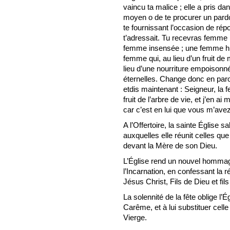
vaincu ta malice ; elle a pris da
moyen o de te procurer un pardon
te fournissant l’occasion de rép
t’adressait. Tu recevras femm
femme insensée ; une femme hu
femme qui, au lieu d’un fruit de m
lieu d’une nourriture empoisonnée
éternelles. Change donc en paro
etdis maintenant : Seigneur, la
fruit de l’arbre de vie, et j’en a
car c’est en lui que vous m’avez
A l’Offertoire, la sainte Église 
auxquelles elle réunit celles que
devant la Mère de son Dieu.
L’Église rend un nouvel homma
l’Incarnation, en confessant la 
Jésus Christ, Fils de Dieu et fil
La solennité de la fête oblige l’
Carême, et à lui substituer cell
Vierge.