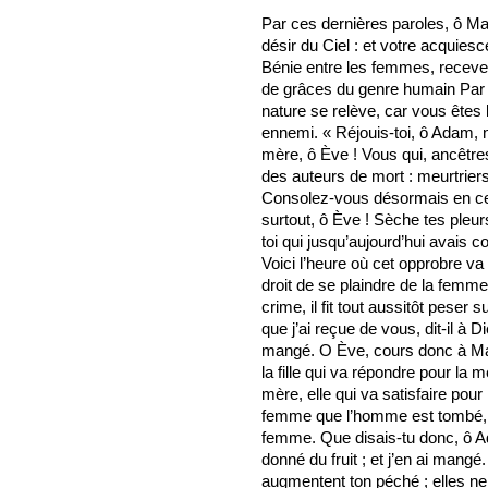
Par ces dernières paroles, ô Mar
désir du Ciel : et votre acquies
Bénie entre les femmes, receve
de grâces du genre humain Par v
nature se relève, car vous êtes 
ennemi. « Réjouis-toi, ô Adam, n
mère, ô Ève ! Vous qui, ancêtre
des auteurs de mort : meurtriers
Consolez-vous désormais en cette
surtout, ô Ève ! Sèche tes pleur
toi qui jusqu’aujourd’hui avais 
Voici l’heure où cet opprobre va
droit de se plaindre de la femm
crime, il fit tout aussitôt peser
que j’ai reçue de vous, dit-il à D
mangé. O Ève, cours donc à Marie
la fille qui va répondre pour la m
mère, elle qui va satisfaire pour
femme que l’homme est tombé, vo
femme. Que disais-tu donc, ô A
donné du fruit ; et j’en ai mang
augmentent ton péché ; elles ne 