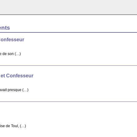
ents
Confesseur
re de son (…)
 et Confesseur
avait presque (…)
ise de Toul, (…)