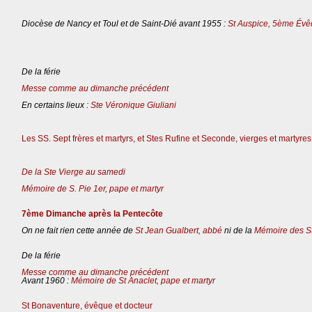
Diocèse de Nancy et Toul et de Saint-Dié avant 1955 :
St Auspice, 5ème Évê
De la férie
Messe comme au dimanche précédent
En certains lieux :
Ste Véronique Giuliani
Les SS. Sept frères et martyrs, et Stes Rufine et Seconde, vierges et martyres
De la Ste Vierge au samedi
Mémoire de S. Pie 1er, pape et martyr
7ème Dimanche après la Pentecôte
On ne fait rien cette année de
St Jean Gualbert, abbé
ni de la
Mémoire des St
De la férie
Messe comme au dimanche précédent
Avant 1960 :
Mémoire de St Anaclet, pape et martyr
St Bonaventure, évêque et docteur