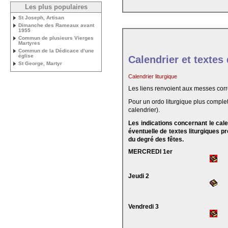
Les plus populaires
St Joseph, Artisan
Dimanche des Rameaux avant
1955
Commun de plusieurs Vierges
Martyres
Commun de la Dédicace d’une
église
Calendrier et textes
St George, Martyr
Calendrier liturgique
Les liens renvoient aux messes cor
Pour un ordo liturgique plus complet
calendrier).
Les indications concernant le cal
éventuelle de textes liturgiques 
du degré des fêtes.
MERCREDI 1er
Jeudi 2
Vendredi 3