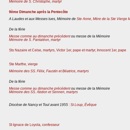
Mémoire de S. Christophe, martyr
9ème Dimanche après la Pentecôte
A Laudes et aux Messes lues, Mémoire de
Ste Anne, Mère de la Ste Vierge 
De la férie
Messe comme au dimanche précédent
ou messe de la Mémoire
Mémoire de S. Pantaléon, martyr
Sts Nazaire et Celse, martyrs, Victor 1er, pape et martyr, Innocent 1er, pape
Ste Marthe, vierge
Mémoire des SS. Félix, Faustin et Béatrice, martyrs
De la férie
Messe comme au dimanche précédent
ou messe de la Mémoire
Mémoire des SS. Abdon et Sennen, martyrs
Diocèse de Nancy et Toul avant 1955 :
St Loup, Évêque
St Ignace de Loyola, confesseur