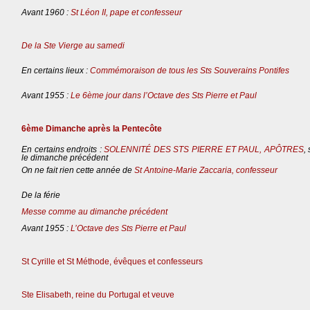
Avant 1960 :
St Léon II, pape et confesseur
De la Ste Vierge au samedi
En certains lieux :
Commémoraison de tous les Sts Souverains Pontifes
Avant 1955 :
Le 6ème jour dans l’Octave des Sts Pierre et Paul
6ème Dimanche après la Pentecôte
En certains endroits :
SOLENNITÉ DES STS PIERRE ET PAUL, APÔTRES
,
le dimanche précédent
On ne fait rien cette année de
St Antoine-Marie Zaccaria, confesseur
De la férie
Messe comme au dimanche précédent
Avant 1955 :
L’Octave des Sts Pierre et Paul
St Cyrille et St Méthode, évêques et confesseurs
Ste Elisabeth, reine du Portugal et veuve