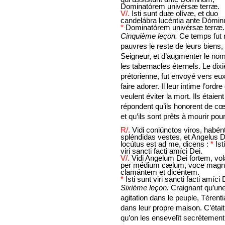
Dominatórem univérsæ terræ.
V/.
Isti sunt duæ olívæ, et duo
candelábra lucéntia ante Dómi
*
Dominatórem univérsæ terræ.
Cinquième leçon.
Ce temps fut m
pauvres le reste de leurs biens, 
Seigneur, et d’augmenter le nom
les tabernacles éternels. Le dix
prétorienne, fut envoyé vers eux ;
faire adorer. Il leur intime l’ord
veulent éviter la mort. Ils étaien
répondent qu’ils honorent de cœ
et qu’ils sont prêts à mourir pour 
R/.
Vidi coniúnctos viros, habén
spléndidas vestes, et Angelus 
locútus est ad me, dicens :
*
Ist
viri sancti facti amíci Dei.
V/.
Vidi Angelum Dei fortem, vo
per médium cælum, voce mag
clamántem et dicéntem.
*
Isti sunt viri sancti facti amíci 
Sixième leçon.
Craignant qu’une
agitation dans le peuple, Térentia
dans leur propre maison. C’était 
qu’on les ensevelît secrètement, 