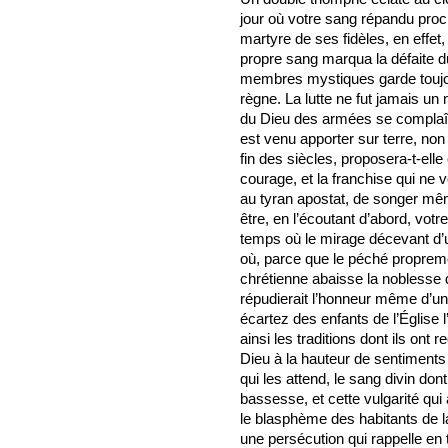
jour où votre sang répandu procl
martyre de ses fidèles, en effet,
propre sang marqua la défaite d
membres mystiques garde toujour
règne. La lutte ne fut jamais un 
du Dieu des armées se complaît 
est venu apporter sur terre, non 
fin des siècles, proposera-t-ell
courage, et la franchise qui ne 
au tyran apostat, de songer mêm
être, en l’écoutant d’abord, vot
temps où le mirage décevant d’u
où, parce que le péché propreme
chrétienne abaisse la nobless
répudierait l’honneur même d’un
écartez des enfants de l’Église l
ainsi les traditions dont ils ont 
Dieu à la hauteur de sentiments 
qui les attend, le sang divin dont
bassesse, et cette vulgarité qui a
le blasphème des habitants de l
une persécution qui rappelle en 