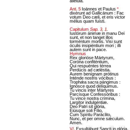
allelúia.
Ant. 5
Ioánnes et Paulus
*
dixérunt ad Gallicánum : Fac
votum Deo cæli, et eris victor
mélius quam fuísti.
Capitulum
Sap. 3. 1.
Iustórum ánimæ in manu Dei
sunt, et non tanget illos
torméntum mortis. Visi sunt
óculis insipiéntium mori ; illi
autem sunt in pace.
Hymnus
Rex glorióse Mártyrum,
Coróna confiténtium,
Qui respuéntes térrea
Perdúcis ad cæléstia.
Aurem benígnam prótinus
Inténde nostris vócibus :
Trophǽa sacra pángimus :
Ignósce quod delíquimus.
Tu vincis inter Mártyres
Parcísque Confessóribus :
Tu vince nostra crímina,
Largítor indulgéntiæ.
Deo Patri sit glória,
Eiúsque soli Fílio,
Cum Spíritu Paráclito,
Nunc, et per omne sǽculum.
Amen.
V/.
Exsultábunt Sancti in glória.