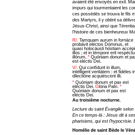
avaient été envoyés en exil. Mai
impurs qui tourmentaient les c
ces possédés se trouva le fils
des Martyrs, il y obtint sa déliv
Jésus-Christ, ainsi que Térentia
l’histoire de ces bienheureux Ma
R/.
Tamquam aurum in fornáce
probávit eléctos Dóminus, et
quasi holocáusti hóstiam accépi
illos ; et in témpore erit respéct
illórum,
*
Quóniam donum et pa
est eléctis Dei.
V/.
Qui confídunt in illum,
intélligent veritátem : et fidéles i
dilectióne acquiéscent illi.
*
Quóniam donum et pax est
eléctis Dei.
G
lória Patri.
*
Quóniam donum et pax est
eléctis Dei.
Au troisième nocturne.
Lecture du saint Évangile selon 
En ce temps-là : Jésus dit à se
pharisiens, qui est l’hypocrisie. E
Homélie de saint Bède le Véné