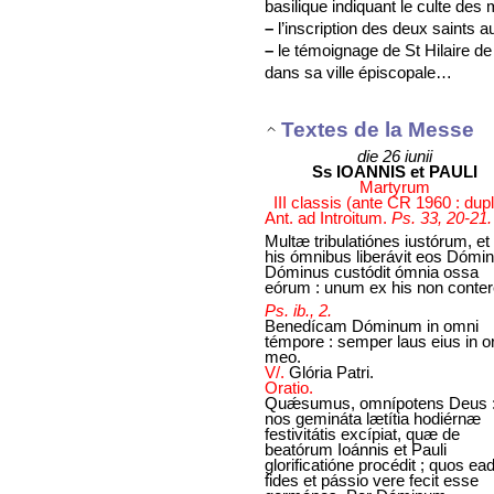
basilique indiquant le culte des
–
l’inscription des deux saints 
–
le témoignage de St Hilaire de
dans sa ville épiscopale…
Textes de la Messe
die 26 iunii
Ss IOANNIS et PAULI
Martyrum
III classis (ante CR 1960 : dup
Ant. ad Introitum.
Ps. 33, 20-21.
Multæ tribulatiónes iustórum, et
his ómnibus liberávit eos Dómin
Dóminus custódit ómnia ossa
eórum : unum ex his non conter
Ps. ib., 2.
Benedícam Dóminum in omni
témpore : semper laus eius in o
meo.
V/.
Glória Patri.
Oratio.
Quǽsumus, omnípotens Deus :
nos gemináta lætítia hodiérnæ
festivitátis excípiat, quæ de
beatórum Ioánnis et Pauli
glorificatióne procédit ; quos e
fides et pássio vere fecit esse