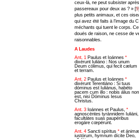
ceux-là, ne peut subsister aprè
passereaux pour deux as ? »
[
9
plus petits animaux, et ces oisea
qui avez été faits à l’image du 
méchants qui tuent le corps. Cel
doués de raison, ne cesse de ve
raisonnables.
A Laudes
Ant. 1
Paulus et Ioánnes
*
dixérunt Iuliáno : Nos unum
Deum cólimus, qui fecit cælum
et terram.
Ant. 2
Paulus et Ioánnes
*
dixérunt Terentiáno : Si tuus
dóminus est Iuliánus, habéto
pacem cum illo : nobis álius non
est, nisi Dóminus Iesus
Christus.
Ant. 3
Ioánnes et Paulus,
*
agnoscéntes tyránnidem Iuliáni,
facultátes suas paupéribus
erogáre cœpérunt.
Ant. 4
Sancti spíritus
*
et ánim
iustórum, hymnum dícite Deo,