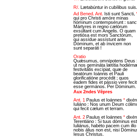
R/.
Lætabúntur in cubílibus suis
Ad Bened. Ant.
Isti sunt Sancti,
qui pro Christi amóre minas
hóminum contempsérunt : sanct
Mártyres in regno cælórum
exsúltant cum Angelis. O quam
pretiósa est mors Sanctórum,
qui assídue assístunt ante
Dóminum, et ab ínvicem non
sunt separáti !
Oratio
Quǽsumus, omnípotens Deus 
ut nos gemináta lætítia hodiérn
festivitátis excípiat, quæ de
beatórum Ioánnis et Pauli
glorificatióne procédit ; quos
eadem fides et pássio vere fecit
esse germános. Per Dóminum.
Aux 2ndes Vêpres
Ant. 1
Paulus et Ioánnes
*
dixér
Iuliáno : Nos unum Deum cólim
qui fecit cælum et terram.
Ant. 2
Paulus et Ioánnes
*
dixér
Terentiáno : Si tuus dóminus est
Iuliánus, habéto pacem cum illo 
nobis álius non est, nisi Dóminu
Iesus Christus.