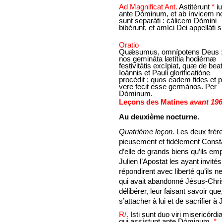
Ad Magnificat Ant.
Astitérunt
*
iu
ante Dóminum, et ab ínvicem n
sunt separáti : cálicem Dómini
bibérunt, et amíci Dei appelláti s
Oratio
Quǽsumus, omnípotens Deus :
nos gemináta lætítia hodiérnæ
festivitátis excípiat, quæ de be
Ioánnis et Pauli glorificatióne
procédit ; quos eadem fides et 
vere fecit esse germános. Per
Dóminum.
Leçons des Matines
avant 19
Au deuxième nocturne.
Quatrième leçon.
Les deux frère
pieusement et fidèlement Constan
d’elle de grands biens qu’ils emp
Julien l’Apostat les ayant invité
répondirent avec liberté qu’ils
qui avait abandonné Jésus-Chris
délibérer, leur faisant savoir qu
s’attacher à lui et de sacrifier à J
R/.
Isti sunt duo viri misericórdi
qui assístunt ante Dóminum,
*