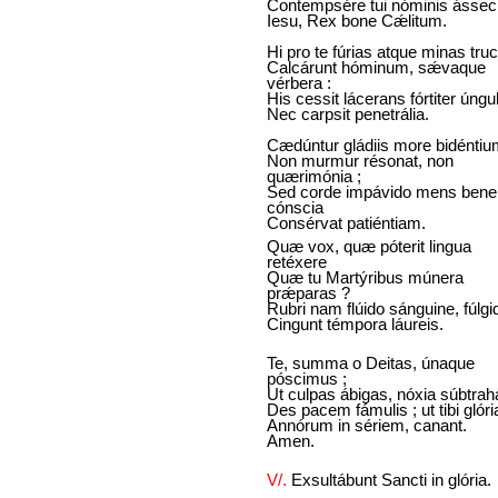
Contempsére tui nóminis ássec
Iesu, Rex bone Cǽlitum.
Hi pro te fúrias atque minas tru
Calcárunt hóminum, sǽvaque
vérbera :
His cessit lácerans fórtiter úngu
Nec carpsit penetrália.
Cædúntur gládiis more bidéntiu
Non murmur résonat, non
quærimónia ;
Sed corde impávido mens bene
cónscia
Consérvat patiéntiam.
Quæ vox, quæ póterit lingua
retéxere
Quæ tu Martýribus múnera
prǽparas ?
Rubri nam flúido sánguine, fúlgi
Cingunt témpora láureis.
Te, summa o Deitas, únaque
póscimus ;
Ut culpas ábigas, nóxia súbtrah
Des pacem fámulis ; ut tibi glór
Annórum in sériem, canant.
Amen.
V/.
Exsultábunt Sancti in glória.