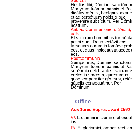
Secreta
Hóstias tibi, Dómine, sanctóru
Martyrum tuórum Ioánnis et Pau
dicátas méritis, benígnus assúm
et ad perpétuum nobis tríbue
proveníre subsídium. Per Dóm
nostrum.
Ant. ad Communionem.
Sap. 3,
et 6.
Et si coram homínibus tormént
passi sunt, Deus tentávit eos :
tamquam aurum in fornáce prob
eos, et quasi holocáusta accépi
eos.
Postcommunio
Súmpsimus, Dómine, sanctór
Martyrum tuórum Ioánnis et Pau
sollémnia celebrántes, sacramé
cæléstia : præsta, quǽsumus ; 
quod temporáliter gérimus, ætér
gáudiis consequámur. Per
Dóminum.
Office
Aux 1ères Vêpres
avant 1960
V/.
Lætámini in Dómino et exsul
iusti.
R/.
Et gloriámini, omnes recti co