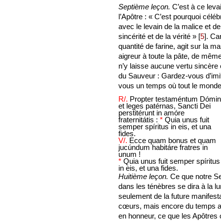
Septième leçon.
C’est à ce leva
l’Apôtre : « C’est pourquoi céléb
avec le levain de la malice et de
sincérité et de la vérité »
[
5
]
. Ca
quantité de farine, agit sur la 
aigreur à toute la pâte, de mêm
n’y laisse aucune vertu sincère 
du Sauveur : Gardez-vous d’imite
vous un temps où tout le monde c
R/.
Propter testaméntum Dómin
et leges patérnas, Sancti Dei
perstitérunt in amóre
fraternitátis :
*
Quia unus fuit
semper spíritus in eis, et una
fides.
V/.
Ecce quam bonus et quam
jucúndum habitáre fratres in
unum !
*
Quia unus fuit semper spíritus
in eis, et una fides.
Huitième leçon.
Ce que notre Sei
dans les ténèbres se dira à la l
seulement de la future manifesta
cœurs, mais encore du temps act
en honneur, ce que les Apôtres on