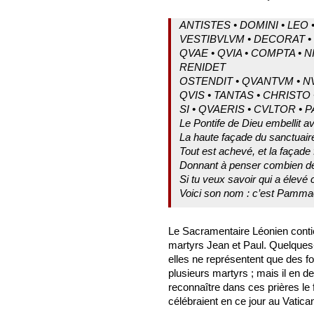
ANTISTES • DOMINI • LEO 
VESTIBVLVM • DECORAT • 
QVAE • QVIA • COMPTA • N
RENIDET
OSTENDIT • QVANTVM • NV
QVIS • TANTAS • CHRISTO
SI • QVAERIS • CVLTOR • 
Le Pontife de Dieu embellit a
La haute façade du sanctuaire 
Tout est achevé, et la façade f
Donnant à penser combien dévot
Si tu veux savoir qui a élevé
Voici son nom : c’est Pammach
Le Sacramentaire Léonien conti
martyrs Jean et Paul. Quelques
elles ne représentent que des f
plusieurs martyrs ; mais il en 
reconnaître dans ces prières le
célébraient en ce jour au Vatica