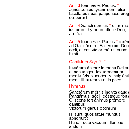
Ant. 3
Ioánnes et Paulus,
*
agnoscéntes tyránnidem Iuliáni,
facultátes suas paupéribus ero
cœpérunt.
Ant. 4
Sancti spíritus
*
et ánim
iustórum, hymnum dícite Deo,
allelúia.
Ant. 5
Ioánnes et Paulus
*
dixér
ad Gallicánum : Fac votum Deo
cæli, et eris victor mélius quam
fuísti.
Capitulum
Sap. 3. 1.
Iustórum ánimæ in manu Dei su
et non tanget illos torméntum
mortis. Visi sunt óculis insipién
mori ; illi autem sunt in pace.
Hymnus
Sanctórum méritis inclyta gáudi
Pangámus, sócii, géstaque fórtia
Gliscens fert ánimus prómere
cántibus
Victórum genus óptimum.
Hi sunt, quos fátue mundus
abhórruit ;
Hunc fructu vácuum, flóribus
áridum