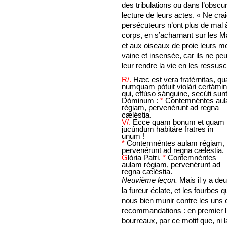
des tribulations ou dans l’obscu
lecture de leurs actes. « Ne cra
persécuteurs n’ont plus de mal à 
corps, en s’acharnant sur les M
et aux oiseaux de proie leurs me
vaine et insensée, car ils ne p
leur rendre la vie en les ressusc
R/.
Hæc est vera fratérnitas, q
numquam pótuit violári certámin
qui, effúso sánguine, secúti sun
Dóminum :
*
Contemnéntes au
régiam, pervenérunt ad regna
cæléstia.
V/.
Ecce quam bonum et quam
jucúndum habitáre fratres in
unum !
*
Contemnéntes aulam régiam,
pervenérunt ad regna cæléstia.
G
lória Patri.
*
Contemnéntes
aulam régiam, pervenérunt ad
regna cæléstia.
Neuvième leçon.
Mais il y a deu
la fureur éclate, et les fourbes 
nous bien munir contre les uns e
recommandations : en premier li
bourreaux, par ce motif que, ni 