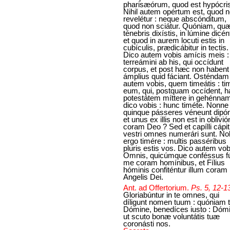
pharisæórum, quod est hypócris
Nihil autem opértum est, quod 
revelétur : neque abscónditum,
quod non sciátur. Quóniam, quæ
ténebris dixístis, in lúmine dicén
et quod in aurem locuti estis in
cubículis, prædicábitur in tectis.
Dico autem vobis amícis meis 
terreámini ab his, qui occídunt
corpus, et post hæc non habent
ámplius quid fáciant. Osténdam
autem vobis, quem timeátis : ti
eum, qui, postquam occídent, h
potestátem míttere in gehénnam
dico vobis : hunc timéte. Nonne
quinque pásseres véneunt dipón
et unus ex illis non est in oblivi
coram Deo ? Sed et capílli cápit
vestri omnes numerári sunt. Nol
ergo timére : multis passéribus
pluris estis vos. Dico autem vob
Omnis, quicúmque conféssus fú
me coram homínibus, et Fílius
hóminis confiténtur illum coram
Angelis Dei.
Ant. ad Offertorium.
Ps. 5, 12-1
Gloriabúntur in te omnes, qui
díligunt nomen tuum : quóniam t
Dómine, benedíces iusto : Dóm
ut scuto bonæ voluntátis tuæ
coronásti nos.