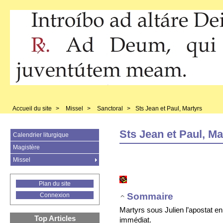
Accueil du site
>
Missel
>
Sanctoral
>
Sts Jean et Paul, Martyrs
Sts Jean et Paul, Ma
Calendrier liturgique
Magistère
Missel
Plan du site
Sommaire
Connexion
Martyrs sous Julien l’apostat en
Top Articles
immédiat.