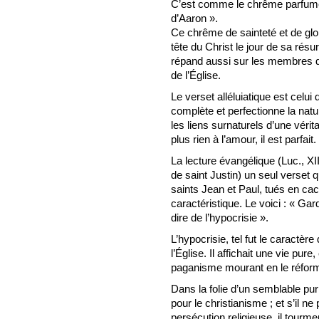
C’est comme le chrême parfumé 
d’Aaron ».
Ce chrême de sainteté et de gloi
tête du Christ le jour de sa résu
répand aussi sur les membres d
de l’Église.
Le verset alléluiatique est celui
complète et perfectionne la nat
les liens surnaturels d’une vérit
plus rien à l’amour, il est parfait.
La lecture évangélique (Luc., XII,
de saint Justin) un seul verset q
saints Jean et Paul, tués en cac
caractéristique. Le voici : « Ga
dire de l’hypocrisie ».
L’hypocrisie, tel fut le caractère
l’Église. Il affichait une vie pure
paganisme mourant en le réforma
Dans la folie d’un semblable pu
pour le christianisme ; et s’il n
persécution religieuse, il tourme