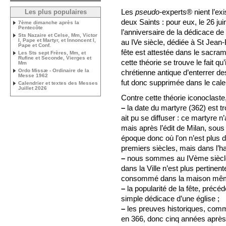
Les
pseudo-
experts® nient l’ex
Les plus populaires
deux Saints : pour eux, le 26 jui
7ème dimanche après la
Pentecôte
l’anniversaire de la dédicace d
Sts Nazaire et Celse, Mm, Victor
I, Pape et Martyr, et Innoncent I,
au IVe siècle, dédiée à St Jean-B
Pape et Conf.
fête est attestée dans le sacram
Les Sts sept Frères, Mm, et
Rufine et Seconde, Vierges et
cette théorie se trouve le fait 
Mm
Ordo Missæ - Ordinaire de la
chrétienne antique d’enterrer de
Messe 1962
fut donc supprimée dans le cale
Calendrier et textes des Messes
Juillet 2026
Contre cette théorie iconoclast
–
la date du martyre (362) est t
ait pu se diffuser : ce martyre
mais après l’édit de Milan, sous 
époque donc où l’on n’est plus 
premiers siècles, mais dans l’ha
–
nous sommes au IVème siècle :
dans la Ville n’est plus pertinen
consommé dans la maison même
–
la popularité de la fête, précéd
simple dédicace d’une église ;
–
les preuves historiques, comm
en 366, donc cinq années après 