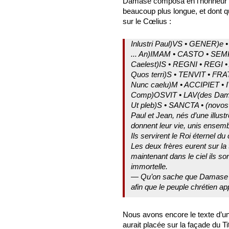
Damase composa en l’honneur de
beaucoup plus longue, et dont q
sur le Cœlius :
Inlustri Paul)VS • GENER)e •
... An)IMAM • CASTO • SEMP
Caelest)IS • REGNI • REGI • 
Quos terri)S • TENVIT • FR
Nunc caelu)M • ACCIPIET • I
Comp)OSVIT • LAV(des Dama
Ut pleb)S • SANCTA • (novos 
Paul et Jean, nés d’une illustre
donnent leur vie, unis ensembl
Ils servirent le Roi éternel du
Les deux frères eurent sur la 
maintenant dans le ciel ils s
immortelle.
— Qu’on sache que Damase c
afin que le peuple chrétien 
Nous avons encore le texte d’un
aurait placée sur la façade du Ti