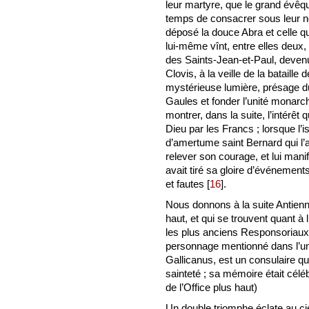
leur martyre, que le grand évêque
temps de consacrer sous leur n
déposé la douce Abra et celle qu
lui-même vînt, entre elles deux, 
des Saints-Jean-et-Paul, devenu
Clovis, à la veille de la bataille de
mystérieuse lumière, présage du
Gaules et fonder l’unité monarc
montrer, dans la suite, l’intérê
Dieu par les Francs ; lorsque l’
d’amertume saint Bernard qui l’a
relever son courage, et lui mani
avait tiré sa gloire d’événeme
et fautes
[
16
]
.
Nous donnons à la suite Antienn
haut, et qui se trouvent quant à
les plus anciens Responsoriaux
personnage mentionné dans l’un
Gallicanus, est un consulaire qui
sainteté ; sa mémoire était célé
de l’Office plus haut)
Un double triomphe éclate au ciel