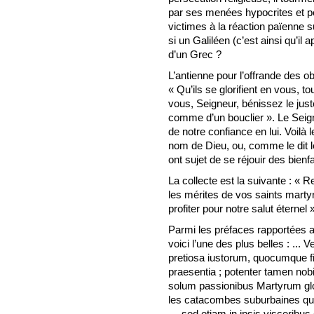
par ses menées hypocrites et pe
victimes à la réaction païenne su
si un Galiléen (c’est ainsi qu’il 
d’un Grec ?
L’antienne pour l’offrande des o
« Qu’ils se glorifient en vous, 
vous, Seigneur, bénissez le just
comme d’un bouclier ». Le Seig
de notre confiance en lui. Voilà 
nom de Dieu, ou, comme le dit l
ont sujet de se réjouir des bienf
La collecte est la suivante : «
les mérites de vos saints marty
profiter pour notre salut éternel 
Parmi les préfaces rapportées a
voici l’une des plus belles : ..
pretiosa iustorum, quocumque fide
praesentia ; potenter tamen nobis
solum passionibus Martyrum glo
les catacombes suburbaines qui
— sed etiam in ipsis visceribus 