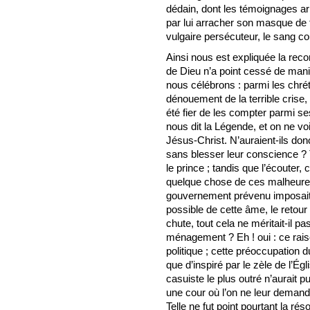
dédain, dont les témoignages arri
par lui arracher son masque de f
vulgaire persécuteur, le sang cou
Ainsi nous est expliquée la rec
de Dieu n’a point cessé de manif
nous célébrons : parmi les chré
dénouement de la terrible crise, i
été fier de les compter parmi ses 
nous dit la Légende, et on ne voi
Jésus-Christ. N’auraient-ils donc
sans blesser leur conscience ? 
le prince ; tandis que l’écouter, c
quelque chose de ces malheure
gouvernement prévenu imposait à
possible de cette âme, le retour 
chute, tout cela ne méritait-il pa
ménagement ? Eh ! oui : ce rai
politique ; cette préoccupation d
que d’inspiré par le zèle de l’Ég
casuiste le plus outré n’aurait p
une cour où l’on ne leur demanda
Telle ne fut point pourtant la rés