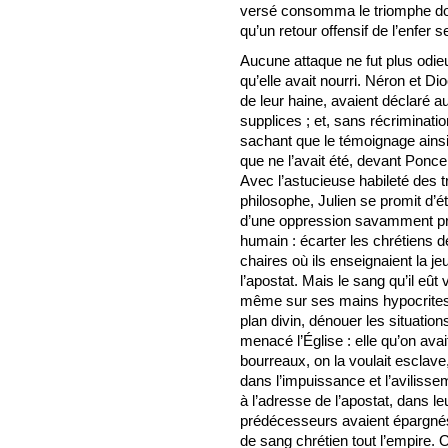
versé consomma le triomphe don
qu’un retour offensif de l’enfer
Aucune attaque ne fut plus odieu
qu’elle avait nourri. Néron et Di
de leur haine, avaient déclaré a
supplices ; et, sans récriminatio
sachant que le témoignage ainsi
que ne l’avait été, devant Ponce 
Avec l’astucieuse habileté des tr
philosophe, Julien se promit d’é
d’une oppression savamment pr
humain : écarter les chrétiens 
chaires où ils enseignaient la je
l’apostat. Mais le sang qu’il eût
même sur ses mains hypocrites ;
plan divin, dénouer les situation
menacé l’Église : elle qu’on avai
bourreaux, on la voulait esclave
dans l’impuissance et l’avilisse
à l’adresse de l’apostat, dans l
prédécesseurs avaient épargnés 
de sang chrétien tout l’empire. 