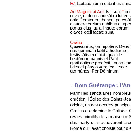
R/.
Lætabúntur in cubílibus suis
Ad Magnificat Ant.
Isti sunt
*
du
olívæ, et duo candelábra lucénti
ante Dóminum ; habent potestá
cláudere cælum núbibus et aper
portas eius, quia linguæ eórum
claves cæli factæ sunt.
Oratio
Quǽsumus, omnípotens Deus :
nos gemináta lætítia hodiérnæ
festivitátis excípiat, quæ de
beatórum Ioánnis et Pauli
glorificatióne procédit ; quos e
fides et pássio vere fecit esse
germános. Per Dóminum.
Dom Guéranger, l’An
Parmi les sanctuaires nombreux 
chrétien, l’Église des Saints-Jea
origine, un des centres princip
Cœlius elle domine le Colisée. 
restes primitifs de la maison m
des martyrs, ils achevèrent la c
Rome qu’il avait choisie pour si