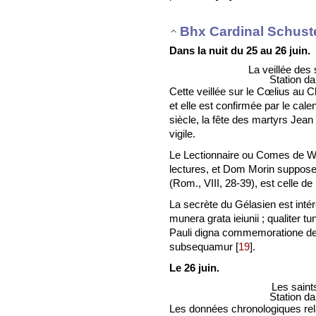
Bhx Cardinal Schust
Dans la nuit du 25 au 26 juin.
La veillée des
Station da
Cette veillée sur le Cœlius au C
et elle est confirmée par le cale
siècle, la fête des martyrs Jean
vigile.
Le Lectionnaire ou Comes de Wü
lectures, et Dom Morin suppose 
(Rom., VIII, 28-39), est celle de 
La secrète du Gélasien est inté
munera grata ieiunii ; qualiter
Pauli digna commemoratione defe
subsequamur
[
19
]
.
Le 26 juin.
Les saint
Station da
Les données chronologiques relat