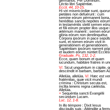
germános. Per Dóminum.
Léctio libri Sapiéntiæ.
Eccli. 44, 10-15.
Hi viri misericórdiæ sunt, quor
pietátes non defuérunt : cum
semine eórum pérmanent bona,
heréditas sancta nepótes eórum
in testaméntis stetit semen eór
et fílii eórum propter illos usque 
ætérnum manent : semen eóru
glória eórum non derelinquétur.
Córpora ipsórum in pace sepúlt
sunt, et nomen eórum vivit in
generatiónem et generatiónem.
Sapiéntiam ipsórum narrent pópu
et laudem eórum núntiet Ecclési
Graduale.
Ps. 132, 1-2.
Ecce, quam bonum et quam
iucundum, habitáre fratres in un
V/.
Sicut unguéntum in cápite, 
descéndit in barbam, barbam A
Allelúia, allelúia.
V/.
Hæc est ve
fratérnitas, quæ vicit mundi
crímina : Christum secuta est,
ínclita tenens regna cæléstia.
Allelúia.
+
Sequéntia sancti Evangélii
secúndum Lucam.
Luc. 12, 1-8.
In illo témpore : Dixit Iesus
discípulis suis : Atténdite a fer