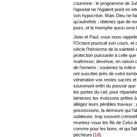
couronne : le programme de Juli
l’apostat ne l’égalent point en in
son hypocrisie. Mais Dieu ne fai
qu’autrefois ; obtenez que de no
jours, et le triomphe aussi sera
Jean et Paul, vous nous rappele
l’Octave poursuit son cours, et
siècle l’héroïsme de la saintet
protection puissante à celle que
maîtresse, devenue, en raison d
de l’ennemi ; soutenez la milic
ont suscitée près de votre tom
vénération vos restes sacrés et
souvenant enfin du pouvoir que v
les portes du ciel, pour répandre 
bénissez les moissons prêtes à
allégez leurs pénibles travaux ;
possessions, la demeure qui l’ab
oublieuse, trop souvent criminelle
montrez-vous les fils de Celui d
comme pour les bons, et qui fait
pécheurs
[
18
]
.