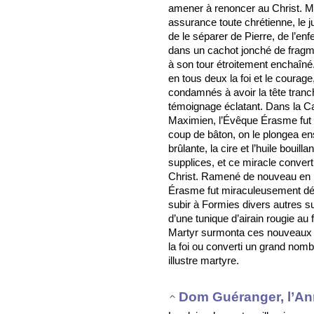
amener à renoncer au Christ. Ma
assurance toute chrétienne, le 
de le séparer de Pierre, de l’en
dans un cachot jonché de fragme
à son tour étroitement enchaîné
en tous deux la foi et le courage
condamnés à avoir la tête tranch
témoignage éclatant. Dans la Ca
Maximien, l’Évêque Érasme fut 
coup de bâton, on le plongea ens
brûlante, la cire et l’huile bouil
supplices, et ce miracle conver
Christ. Ramené de nouveau en pr
Érasme fut miraculeusement déli
subir à Formies divers autres sup
d’une tunique d’airain rougie au 
Martyr surmonta ces nouveaux t
la foi ou converti un grand nomb
illustre martyre.
Dom Guéranger, l’An