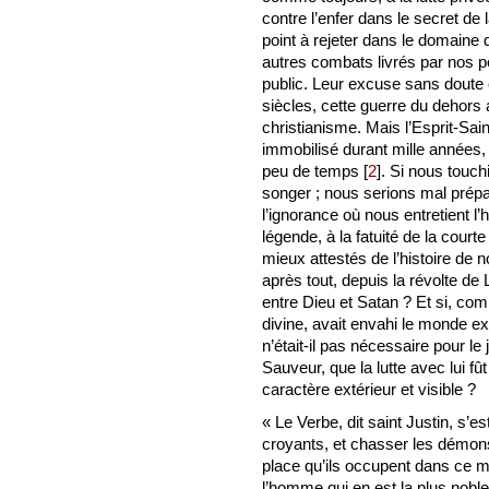
contre l’enfer dans le secret de
point à rejeter dans le domaine 
autres combats livrés par nos p
public. Leur excuse sans doute 
siècles, cette guerre du dehors av
christianisme. Mais l’Esprit-Sai
immobilisé durant mille années, 
peu de temps
[
2
]
. Si nous touch
songer ; nous serions mal prépar
l’ignorance où nous entretient l
légende, à la fatuité de la court
mieux attestés de l’histoire de 
après tout, depuis la révolte de 
entre Dieu et Satan ? Et si, com
divine, avait envahi le monde ex
n’était-il pas nécessaire pour le
Sauveur, que la lutte avec lui fût
caractère extérieur et visible ?
« Le Verbe, dit saint Justin, s’
croyants, et chasser les démon
place qu’ils occupent dans ce m
l’homme qui en est la plus noble