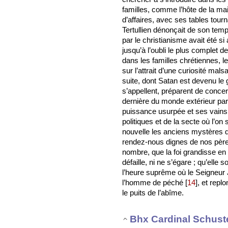
familles, comme l’hôte de la m
d’affaires, avec ses tables tour
Tertullien dénonçait de son temp
par le christianisme avait été si
jusqu’à l’oubli le plus complet d
dans les familles chrétiennes, 
sur l’attrait d’une curiosité mal
suite, dont Satan est devenu le g
s’appellent, préparent de concer
dernière du monde extérieur par 
puissance usurpée et ses vains
politiques et de la secte où l’
nouvelle les anciens mystères du
rendez-nous dignes de nos pères
nombre, que la foi grandisse en 
défaille, ni ne s’égare ; qu’elle 
l’heure suprême où le Seigneur 
l’homme de péché
[
14
]
, et repl
le puits de l’abîme.
Bhx Cardinal Schust