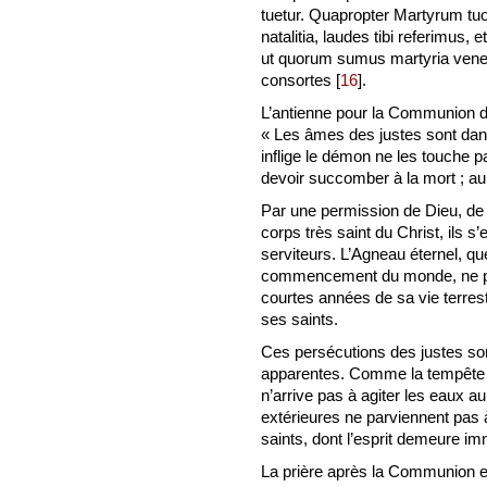
tuetur. Quapropter Martyrum tuo
natalitia, laudes tibi referimus
ut quorum sumus martyria vene
consortes
[
16
]
.
L’antienne pour la Communion du p
« Les âmes des justes sont dans
inflige le démon ne les touche 
devoir succomber à la mort ; au c
Par une permission de Dieu, de
corps très saint du Christ, ils
serviteurs. L’Agneau éternel, qu
commencement du monde, ne pou
courtes années de sa vie terrest
ses saints.
Ces persécutions des justes son
apparentes. Comme la tempête r
n’arrive pas à agiter les eaux au 
extérieures ne parviennent pas à 
saints, dont l’esprit demeure i
La prière après la Communion e