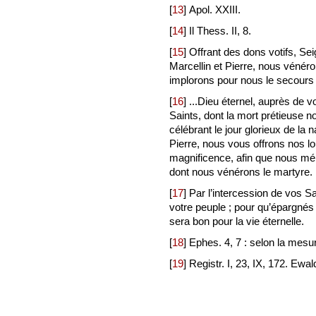
[
13
]
Apol. XXIII.
[
14
]
Il Thess. II, 8.
[
15
]
Offrant des dons votifs, Se
Marcellin et Pierre, nous vénéro
implorons pour nous le secours 
[
16
]
...Dieu éternel, auprès de v
Saints, dont la mort prétieuse n
célébrant le jour glorieux de la
Pierre, nous vous offrons nos lo
magnificence, afin que nous méri
dont nous vénérons le martyre.
[
17
]
Par l’intercession de vos Sa
votre peuple ; pour qu’épargnés d
sera bon pour la vie éternelle.
[
18
]
Ephes. 4, 7 : selon la mesu
[
19
]
Registr. I, 23, IX, 172. Ewald