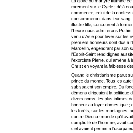
La gloire du martyre illumine ce
rarement sur le Cycle ; déjà no
commence, celui de la confessio
consommeront dans leur sang. L
illustre fille, concourent à forme
l’heure nous admirerons Pothin
venu d’Asie pour lever sur les 
premiers honneurs sont dus à l’
Marcellin, engendrant par son 
l’Esprit-Saint rend dignes aussi
l’exorciste Pierre, qui amène à 
Christ en voyant la faiblesse d
Quand le christianisme parut sur 
prince du monde. Tous les autels 
subissaient son empire. Du fon
démons dirigeaient la politique 
divers noms, les plus infimes d
honneur au foyer domestique ; d
les forêts, sur les montagnes, 
contre Dieu ce monde qu’il avait
complicité de l’homme, avait co
ciel avaient permis à l’usurpateu