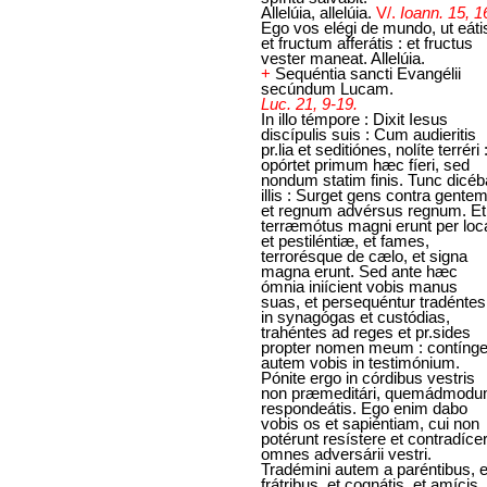
Allelúia, allelúia.
V/.
Ioann. 15, 1
Ego vos elégi de mundo, ut eáti
et fructum afferátis : et fructus
vester maneat. Allelúia.
+
Sequéntia sancti Evangélii
secúndum Lucam.
Luc. 21, 9-19.
In illo témpore : Dixit Iesus
discípulis suis : Cum audieritis
pr.lia et seditiónes, nolíte terréri 
opórtet primum hæc fíeri, sed
nondum statim finis. Tunc dicéb
illis : Surget gens contra gentem
et regnum advérsus regnum. Et
terræmótus magni erunt per loc
et pestiléntiæ, et fames,
terrorésque de cælo, et signa
magna erunt. Sed ante hæc
ómnia iniícient vobis manus
suas, et persequéntur tradéntes
in synagógas et custódias,
trahéntes ad reges et pr.sides
propter nomen meum : contínge
autem vobis in testimónium.
Pónite ergo in córdibus vestris
non præmeditári, quemádmod
respondeátis. Ego enim dabo
vobis os et sapiéntiam, cui non
potérunt resístere et contradíce
omnes adversárii vestri.
Tradémini autem a paréntibus, e
frátribus, et cognátis, et amícis,