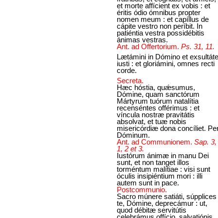
et morte affícient ex vobis : et
éritis ódio ómnibus propter
nomen meum : et capíllus de
cápite vestro non períbit. In
patiéntia vestra possidébitis
ánimas vestras.
Ant. ad Offertorium.
Ps. 31, 11.
Lætámini in Dómino et exsultáte
iusti : et gloriámini, omnes recti
corde.
Secreta.
Hæc hóstia, quǽsumus,
Dómine, quam sanctórum
Mártyrum tuórum natalítia
recenséntes offérimus : et
víncula nostræ pravitátis
absolvat, et tuæ nobis
misericórdiæ dona concíliet. Pe
Dóminum.
Ant. ad Communionem.
Sap. 3,
1, 2 et 3.
Iustórum ánimæ in manu Dei
sunt, et non tanget illos
torméntum malítiae : visi sunt
óculis insipiéntium mori : illi
autem sunt in pace.
Postcommunio.
Sacro múnere satiáti, súpplices
te, Dómine, deprecámur : ut,
quod débitæ servitútis
celebrámus offício, salvatiónis