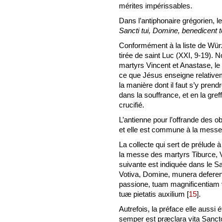
mérites impérissables.
Dans l’antiphonaire grégorien, le 
Sancti tui, Domine, benedicent te
Conformément à la liste de Würz
tirée de saint Luc (XXI, 9-19). N
martyrs Vincent et Anastase, le 
ce que Jésus enseigne relativem
la manière dont il faut s’y prend
dans la souffrance, et en la gref
crucifié.
L’antienne pour l’offrande des o
et elle est commune à la messe 
La collecte qui sert de prélude 
la messe des martyrs Tiburce, 
suivante est indiquée dans le S
Votiva, Domine, munera deferent
passione, tuam magnificentiam
tuæ pietatis auxilium
[
15
]
.
Autrefois, la préface elle aussi 
semper est præclara vita Sancto