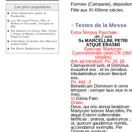
Formies (Campanie), dépositio
Les plus populaires
Fête aux XI-XIIème siècles.
7ème dimanche après la
Pentecôte
Les Sts sept Frères, Mm, et
Rufine et Seconde, Vierges et
Textes de la Messe
Mm
Sts Nazaire et Celse, Mm, Victor
Extra Tempus Paschale :
I, Pape et Martyr, et Innoncent I,
die 2 iunii
Pape et Conf.
Ss MARCELLINI, PETRI
Calendrier et textes des Messes
ATQUE ERASMI
Juillet 2026
Episcopi, Martyrum
Ste Marie Madeleine, Pénitente
Commemoratio (ante CR 1960 
simplex)
Ant. ad Introitum.
Ps. 33, 18.
Clamavérunt iusti, et Dóminus
exaudívit eos : et ex ómnibus
tribulatiónibus eórum liberávit
eos.
Ps. ibid., 2.
Benedícam Dóminum in omni
témpore : semper laus eius in o
meo.
V/.
Glória Patri.
Oratio.
Deus, qui nos ánnua beatórum
Mártyrum tuórum Marcellíni, Pet
atque Erásmi sollemnitáte
lætíficas : præsta, quǽsumus ;
ut, quorum gaudémus méritis,
accendámur exémplis. Per
Dóminum nostrum.