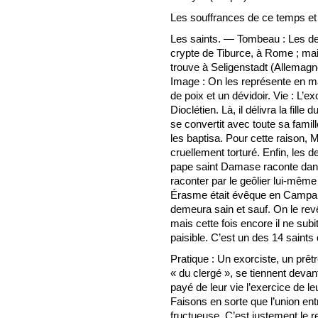
Les souffrances de ce temps et l
Les saints. — Tombeau : Les de
crypte de Tiburce, à Rome ; mai
trouve à Seligenstadt (Allemagne
Image : On les représente en m
de poix et un dévidoir. Vie : L’ex
Dioclétien. Là, il délivra la fille
se convertit avec toute sa famill
les baptisa. Pour cette raison, 
cruellement torturé. Enfin, les 
pape saint Damase raconte dans u
raconter par le geôlier lui-même 
Érasme était évêque en Campanie
demeura sain et sauf. On le revêt
mais cette fois encore il ne su
paisible. C’est un des 14 saint
Pratique : Un exorciste, un prêt
« du clergé », se tiennent deva
payé de leur vie l’exercice de l
Faisons en sorte que l’union entr
fructueuse. C’est justement le r