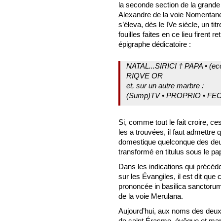
la seconde section de la grande
Alexandre de la voie Nomentane.
s’éleva, dès le IVe siècle, un ti
fouilles faites en ce lieu firent
épigraphe dédicatoire :
NATAL...SIRICI † PAPA • (e
RIQVE OR
et, sur un autre marbre :
(Sump)TV • PROPRIO • FEC
Si, comme tout le fait croire, c
les a trouvées, il faut admettre 
domestique quelconque des deux 
transformé en titulus sous le pa
Dans les indications qui précède
sur les Évangiles, il est dit que 
prononcée in basilica sanctorum M
de la voie Merulana.
Aujourd’hui, aux noms des deux 
de saint Érasme, évêque et marty