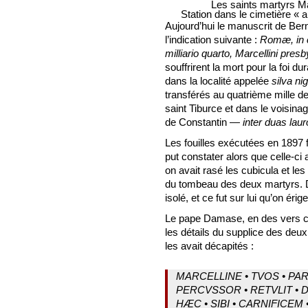
Les saints martyrs Mar
Station dans le cimetière « 
Aujourd’hui le manuscrit de Be
l’indication suivante :
Romæ, in c
milliario quarto, Marcellini presb
souffrirent la mort pour la foi d
dans la localité appelée
silva ni
transférés au quatrième mille d
saint Tiburce et dans le voisinage
de Constantin —
inter duas lau
Les fouilles exécutées en 1897 fi
put constater alors que celle-ci a
on avait rasé les cubicula et les 
du tombeau des deux martyrs. De
isolé, et ce fut sur lui qu’on érige
Le pape Damase, en des vers cél
les détails du supplice des deux 
les avait décapités :
MARCELLINE • TVOS • PAR
PERCVSSOR • RETVLIT • D
HÆC • SIBI • CARNIFICEM