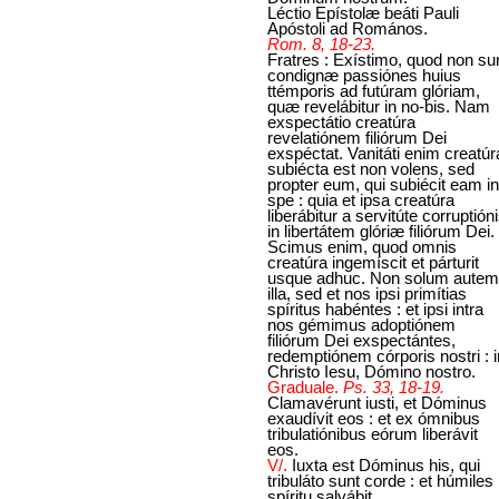
Léctio Epístolæ beáti Pauli
Apóstoli ad Romános.
Rom. 8, 18-23.
Fratres : Exístimo, quod non su
condignæ passiónes huius
ttémporis ad futúram glóriam,
quæ revelábitur in no-bis. Nam
exspectátio creatúra
revelatiónem filiórum Dei
exspéctat. Vanitáti enim creatúr
subiécta est non volens, sed
propter eum, qui subiécit eam in
spe : quia et ipsa creatúra
liberábitur a servitúte corruptióni
in libertátem glóriæ filiórum Dei.
Scimus enim, quod omnis
creatúra ingemíscit et párturit
usque adhuc. Non solum autem
illa, sed et nos ipsi primítias
spíritus habéntes : et ipsi intra
nos gémimus adoptiónem
filiórum Dei exspectántes,
redemptiónem córporis nostri : i
Christo Iesu, Dómino nostro.
Graduale.
Ps. 33, 18-19.
Clamavérunt iusti, et Dóminus
exaudívit eos : et ex ómnibus
tribulatiónibus eórum liberávit
eos.
V/.
Iuxta est Dóminus his, qui
tribuláto sunt corde : et húmiles
spíritu salvábit.