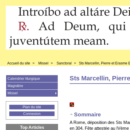
Accueil du site
>
Missel
>
Sanctoral
>
Sts Marcellin, Pierre et Erasme E
Sts Marcellin, Pierr
Calendrier liturgique
Magistère
Missel
Plan du site
Sommaire
Connexion
A Rome, déposition des Sts Marc
Top Articles
en 304. Fête attestée au IVème 