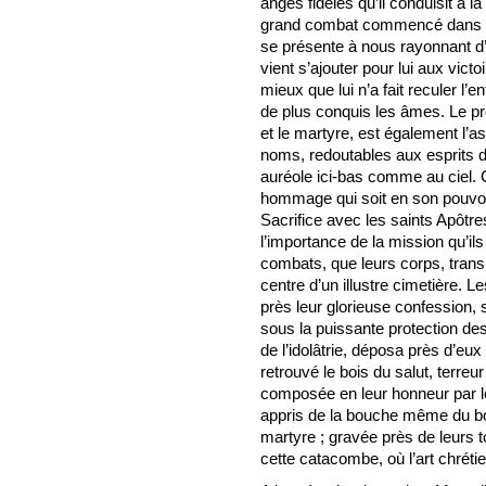
anges fidèles qu’il conduisit à l
grand combat commencé dans l
se présente à nous rayonnant d’
vient s’ajouter pour lui aux vic
mieux que lui n’a fait reculer l’
de plus conquis les âmes. Le pr
et le martyre, est également l’as
noms, redoutables aux esprits 
auréole ici-bas comme au ciel. C
hommage qui soit en son pouvoi
Sacrifice avec les saints Apôtres
l’importance de la mission qu’il
combats, que leurs corps, transp
centre d’un illustre cimetière. Le
près leur glorieuse confession, 
sous la puissante protection des
de l’idolâtrie, déposa près d’eux
retrouvé le bois du salut, terre
composée en leur honneur par l
appris de la bouche même du bou
martyre ; gravée près de leurs
cette catacombe, où l’art chréti