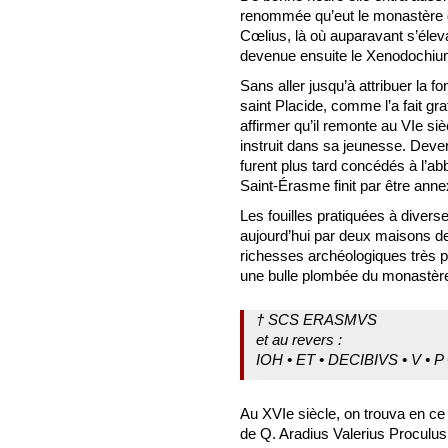
renommée qu’eut le monastère 
Cœlius, là où auparavant s’éleva
devenue ensuite le Xenodochium 
Sans aller jusqu’à attribuer la 
saint Placide, comme l’a fait gr
affirmer qu’il remonte au VIe si
instruit dans sa jeunesse. Deven
furent plus tard concédés à l’a
Saint-Érasme finit par être anne
Les fouilles pratiquées à diver
aujourd’hui par deux maisons de
richesses archéologiques très pr
une bulle plombée du monastère s
† SCS ERASMVS
et au revers :
IOH • ET • DECIBIVS • V • P •
Au XVIe siècle, on trouva en ce
de Q. Aradius Valerius Proculus