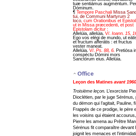
tuæ sentiámus augméntum. Pe
Dóminum.
¶
Tempore Paschali
Missa Sanc
tui, de Communi Martyrum 2
loco
, cum Orationibus et Episto
ut in Missa præcedenti, et post
Epistolam dicitur :
Allelúia, allelúia.
V/.
Ioann. 15, 1
Ego vos elégi de mundo, ut eáti
et fructum afferátis : et fructus
vester maneat.
Allelúia.
V/.
Ps. 88, 6.
Pretiósa i
conspéctu Dómini mors
Sanctórum eius. Allelúia.
Office
Leçon des Matines
avant 196
Troisième leçon.
L’exorciste Pie
Dioclétien, par le juge Sérénus, 
du démon qui l’agitait, Pauline, f
Frappés de ce prodige, le père et 
les voisins qui étaient accourus
Pierre les amena au Prêtre Marce
Sérénus fit comparaître devant lu
joignit les menaces et l’intimida