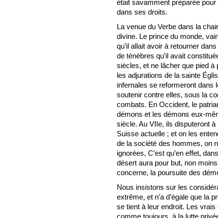
était savamment préparée pour le 
dans ses droits.
La venue du Verbe dans la chair
divine. Le prince du monde, vai
qu’il allait avoir à retourner d
de ténèbres qu’il avait constitué
siècles, et ne lâcher que pied à
les adjurations de la sainte Égli
infernales se reformeront dans l
soutenir contre elles, sous la c
combats. En Occident, le patria
démons et les démons eux-même
siècle. Au VIIe, ils disputeront à
Suisse actuelle ; et on les ente
de la société des hommes, on n
ignorées, C’est qu’en effet, dan
désert aura pour but, non moins
concerne, la poursuite des dém
Nous insistons sur les considéra
extrême, et n’a d’égale que la p
se tient à leur endroit. Les vrai
comme toujours, à la lutte privée,