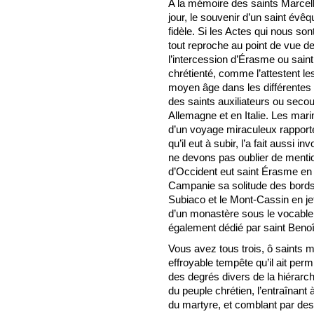
A la mémoire des saints Marcellin
jour, le souvenir d’un saint évê
fidèle. Si les Actes qui nous son
tout reproche au point de vue de
l’intercession d’Érasme ou sain
chrétienté, comme l’attestent 
moyen âge dans les différentes c
des saints auxiliateurs ou secou
Allemagne et en Italie. Les mari
d’un voyage miraculeux rapport
qu’il eut à subir, l’a fait aussi 
ne devons pas oublier de mentio
d’Occident eut saint Érasme en vé
Campanie sa solitude des bords d
Subiaco et le Mont-Cassin en jet
d’un monastère sous le vocable 
également dédié par saint Ben
Vous avez tous trois, ô saints 
effroyable tempête qu’il ait per
des degrés divers de la hiérarc
du peuple chrétien, l’entraînant
du martyre, et comblant par de