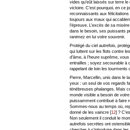
vides qu’eût laissés sur terre l
victoire. C’est pourquoi, en ce j
reconnaissants aux félicitations
toujours aux maux qui accablent
l’épreuve. L’excès de sa misère m
dans le besoin, ses puissants p
ranimez en lui votre souvenir.
Protégé du ciel autrefois, pro
qui luttent sur les flots contre
d’âme, à l’heure suprême, vous 
entrailles ; soyez secourable à
rappelant de loin les tourments
Pierre, Marcellin, unis dans le l
yeux : un seul de vos regards fai
ténébreuses phalanges. Mais com
monde visible a besoin de votre
puissamment contribué à faire r
Sommes-nous au temps où, repren
donné de les vaincre
[
12
]
? C’es
Non seulement il conduit le mon
autrefois secrètes ont ostensib
chercher à s’introduire dans les