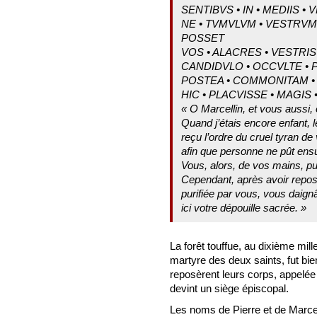
SENTIBVS • IN • MEDIIS •
NE • TVMVLVM • VESTRVM
POSSET
VOS • ALACRES • VESTRI
CANDIDVLO • OCCVLTE • P
POSTEA • COMMONITAM • V
HIC • PLACVISSE • MAGIS
« O Marcellin, et vous aussi,
Quand j’étais encore enfant, 
reçu l’ordre du cruel tyran de 
afin que personne ne pût ensui
Vous, alors, de vos mains, pu
Cependant, après avoir repos
purifiée par vous, vous daignâ
ici votre dépouille sacrée. »
La forêt touffue, au dixième mill
martyre des deux saints, fut bie
reposèrent leurs corps, appelé
devint un siège épiscopal.
Les noms de Pierre et de Marce