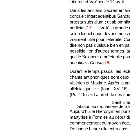
Tiburce et Valérien le 14 avril.
Dans les anciens Sacramentaire
conçue : Intercedentibus Sanctis
præsta subsidium ; ut ab omnibu
perficiat
[
17
]
. — Voilà la grande 
selon lequel nous devons nous c
vraiment utile pour l’éternité. Cu
dire non pas quelque bien en part
possible ; en d’autres termes, a
que le Seigneur a préétablie p
donationis Christi
[
18
]
.
Durant le temps pascal, les lec
chants antiphoniques sont ceux d
Valérien et Maxime. Après la pre
alléluiatiques : « (Ioan., XV, 16
(Ps. 115) : « La mort de ses sai
Saint Éra
Station au monastère de Sa
Aujourd’hui le Hiéronymien port
martyrisé à Formies au début du 
commencement du moyen âge, se
De bonne heure elle entra aussi 