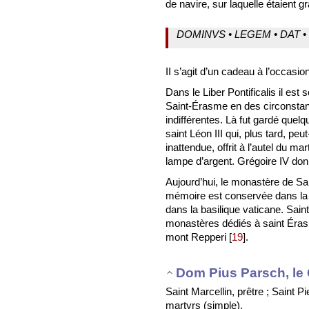
de navire, sur laquelle étaient 
DOMINVS • LEGEM • DAT •
II s’agit d’un cadeau à l’occasi
Dans le Liber Pontificalis il es
Saint-Érasme en des circonstan
indifférentes. Là fut gardé quel
saint Léon III qui, plus tard, pe
inattendue, offrit à l’autel du m
lampe d’argent. Grégoire IV don
Aujourd’hui, le monastère de Sa
mémoire est conservée dans la Vi
dans la basilique vaticane. Sai
monastères dédiés à saint Érasme
mont Repperi
[
19
]
.
Dom Pius Parsch, le 
Saint Marcellin, prêtre ; Saint P
martyrs (simple).