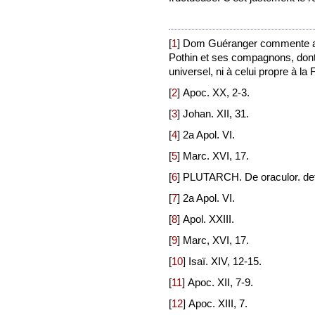
[
1
]
Dom Guéranger commente auss
Pothin et ses compagnons, dont l
universel, ni à celui propre à la
[
2
]
Apoc. XX, 2-3.
[
3
]
Johan. XII, 31.
[
4
]
2a Apol. VI.
[
5
]
Marc. XVI, 17.
[
6
]
PLUTARCH. De oraculor. def
[
7
]
2a Apol. VI.
[
8
]
Apol. XXIII.
[
9
]
Marc, XVI, 17.
[
10
]
Isaï. XIV, 12-15.
[
11
]
Apoc. XII, 7-9.
[
12
]
Apoc. XIII, 7.