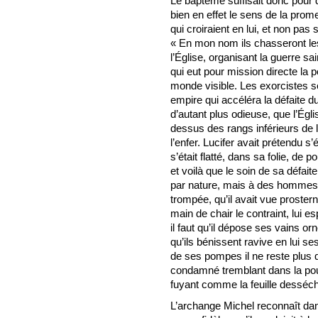
Le baptême suffisait donc pour d
bien en effet le sens de la prom
qui croiraient en lui, et non pas 
« En mon nom ils chasseront l
l’Église, organisant la guerre sa
qui eut pour mission directe la 
monde visible. Les exorcistes se
empire qui accéléra la défaite du
d’autant plus odieuse, que l’Égli
dessus des rangs inférieurs de la
l’enfer. Lucifer avait prétendu s
s’était flatté, dans sa folie, de 
et voilà que le soin de sa défai
par nature, mais à des hommes, 
trompée, qu’il avait vue proster
main de chair le contraint, lui es
il faut qu’il dépose ses vains o
qu’ils bénissent ravive en lui se
de ses pompes il ne reste plus q
condamné tremblant dans la pou
fuyant comme la feuille desséch
L’archange Michel reconnaît dan