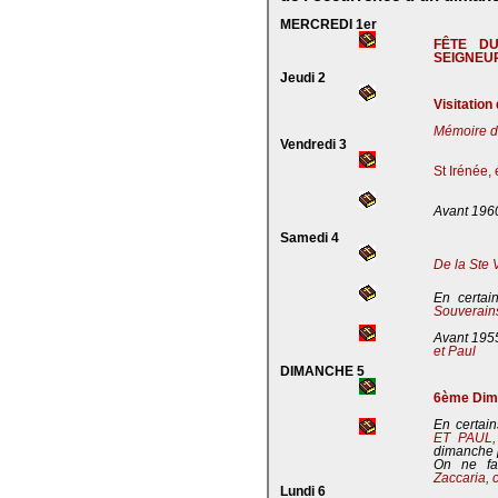
MERCREDI 1er
FÊTE D
SEIGNEU
Jeudi 2
Visitation
Mémoire de
Vendredi 3
St Irénée,
Avant 196
Samedi 4
De la Ste 
En certai
Souverains
Avant 195
et Paul
DIMANCHE 5
6ème Dima
En certain
ET PAUL
dimanche 
On ne fa
Zaccaria, 
Lundi 6