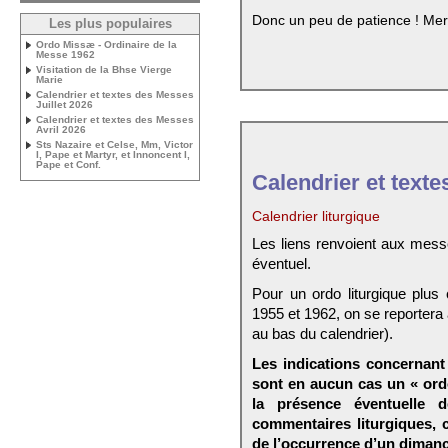
Donc un peu de patience ! Mer
Les plus populaires
Ordo Missæ - Ordinaire de la
Messe 1962
Visitation de la Bhse Vierge
Marie
Calendrier et textes des Messes
Juillet 2026
Calendrier et textes des Messes
Avril 2026
Sts Nazaire et Celse, Mm, Victor
I, Pape et Martyr, et Innoncent I,
Pape et Conf.
Calendrier et texte
Calendrier liturgique
Les liens renvoient aux mess
éventuel.
Pour un ordo liturgique plus
1955 et 1962, on se reportera
au bas du calendrier).
Les indications concernant 
sont en aucun cas un « ord
la présence éventuelle 
commentaires liturgiques,
de l’occurrence d’un dimanc