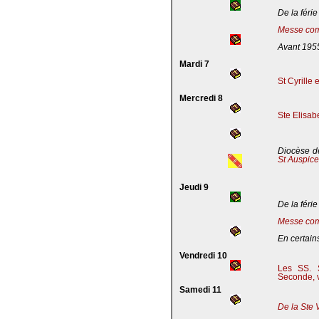
De la férie
Messe com
Avant 195
Mardi 7
St Cyrille
Mercredi 8
Ste Elisab
Diocèse de
St Auspic
Jeudi 9
De la férie
Messe com
En certains
Vendredi 10
Les SS. S
Seconde, v
Samedi 11
De la Ste 