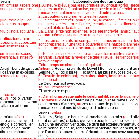
morum
La bénédiction des rameaux
tiam, omissa aspersione
1. A l’heure prévue par les rubriques, au chœur après Tierce
ramos palmarum seu
l’aspersion d’eau étant omise, on procède à la bénédiction
rameaux de palmier ou d’olivier, ou d’autres arbres.
2. La couleur des ornements est le rouge.
lo, stola et pluviali ;
3. Le célébrant revêt l’amict, l’aube, le cordon, l’étole et la c
ubdiaconus insuper
ministres sacrés l’amict, l’aube, le cordon, le sous-diacre la 
diacre, l’étole et la dalmatique.
gulo, stola et pluviali,
3a. Dans le rite non solennel, le célébrant revêt l’amict, l’au
cordon, l’étole et la chape ou reste sans chasuble.
 manibus teneantur,
4. Les rameaux, s’ils ne sont pas déjà tenus en main par les 
coopertum, et positum
sont préparés sur une table couverte d’une nappe blanche 
amen, ut maneat in
la meilleure place du sanctuaire pour demeurer visible du 
um ministris sacris,
5. Tout ceci disposé, le célébrant, avec les ministres sacrés,
verentia, sistit retro
servants, ayant fait la révérence due à l’autel, se tient derriè
vers le peuple.
Entre-temps on chante l’Introït qui suit
David : benedíctus, qui
Antienne
Hosanna au fils de David ! Béni celui qui vient au
 Hosánna in excélsis.
Seigneur. O Roi d’Israël ! Hosanna au plus haut des cieux.
 benedicit ramos,
6. Ensuite, le célébrant, les mains jointes, bénit les rameaux
le ton férial :
Le Seigneur soit avec vous.
Tous lui répondent :
Et avec votre esprit.
 prout qualitati
7. Dans l’oraison suivante le célébrant dit, selon la qualité
s,
vel
hos olivarum
aux rameaux,
ces rameaux de palmes,
ou
ces rameaux d’oli
 palmarum et olivarum
ces rameaux d’arbres,
ou
ces rameaux de palmes et d’olivie
t aliarum arborum
rameaux de palmes (d’olivier) et d’autres arbres.
Prions.
Prière.
 palmárum
(seu
Daignez, Seigneur bénir ces branches de palmier
(ou
d’oliv
 et præsta ; ut, quod
d’autres arbres
)
et faites que votre peuple accomplisse spiri
rno die corporáliter
avec une dévotion véritable, ce qu’il fait extérieurement auj
 perfíciat, de hoste
votre honneur, et que, remportant la victoire sur l’ennemi, i
córdiæ summópere
par l’amour à l’œuvre de miséricorde que vous avez accomp
son salut.