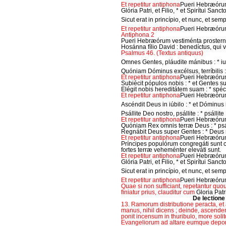
Et repetitur antiphona
Pueri Hebræóru
Glória Patri, et Filio, * et Spirítui Sancto
Sicut erat in princípio, et nunc, et se
Et repetitur antiphona
Pueri Hebræóru
Antiphona 2
Pueri Hebræórum vestiménta prosternéb
Hosánna fílio David : benedíctus, qui 
Psalmus 46. (Textus antiquus)
Omnes Gentes, pláudite mánibus : * iub
Quóniam Dóminus excélsus, terríbilis
Et repetitur antiphona
Pueri Hebræóru
Subiécit pópulos nobis : * et Gentes s
Elégit nobis hereditátem suam : * spéc
Et repetitur antiphona
Pueri Hebræóru
Ascéndit Deus in iúbilo : * et Dóminus
Psállite Deo nostro, psállite : * psállite
Et repetitur antiphona
Pueri Hebræóru
Quóniam Rex omnis terræ Deus : * psál
Regnábit Deus super Gentes : * Deus
Et repetitur antiphona
Pueri Hebræóru
Príncipes populórum congregáti sunt 
fortes terræ veheménter eleváti sunt.
Et repetitur antiphona
Pueri Hebræóru
Glória Patri, et Filio, * et Spirítui Sancto
Sicut erat in princípio, et nunc, et se
Et repetitur antiphona
Pueri Hebræóru
Quae si non sufficiant, repetantur quous
finiatur prius, clauditur cum
Gloria Patr
De lectione
13. Ramorum distributione peracta, et
manus, nihil dicens ; deinde, ascendens
ponit incensum in thuribulo, more soli
Evangeliorum ad altare eumque deponit 