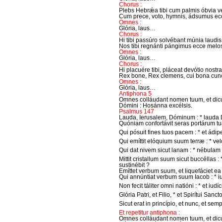
Chorus :
Plebs Hebrǽa tibi cum palmis óbvia ve
Cum prece, voto, hymnis, ádsumus ecce
Omnes :
Glória, laus…
Chorus :
Hi tibi passúro solvébant múnia laudis 
Nos tibi regnánti pángimus ecce melo
Omnes :
Glória, laus…
Chorus :
Hi placuére tibi, pláceat devótio nostra
Rex bone, Rex clemens, cui bona cunc
Omnes :
Glória, laus…
Antiphona 5
Omnes colláudant nomen tuum, et dicun
Dómini : Hosánna excélsis.
Psalmus 147
Lauda, Ierusalem, Dóminum : * lauda
Quóniam confortávit seras portárum tuáru
Qui pósuit fines tuos pacem : * et ádipe
Qui emíttit elóquium suum terræ : * vel
Qui dat nivem sicut lanam : * nébulam 
Mittit cristallum suum sicut buccéllas : 
sustinébit ?
Emíttet verbum suum, et liquefáciet ea : 
Qui annúntiat verbum suum Iacob : * iust
Non fecit táliter omni natióni : * et iud
Glória Patri, et Filio, * et Spirítui Sancto
Sicut erat in princípio, et nunc, et se
Et repetitur antiphona :
Omnes colláudant nomen tuum, et dicun