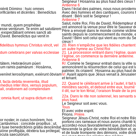
Seigneur ! Hosanna au plus haut des cieux !
Antienne 6
niénti Dómino : huic omnes
Dans l’éclat des palmes, nous nous prosterno
rificántes et dicéntes : Benedíctus
Avec des hymnes et des cantiques, courons tou
disant : Béni soit le Seigneur !
Antienne 7
Salut, notre Roi, Fils de David, Rédempteur
or mundi, quem prophétae
ont annoncé la venue pour être le Sauveur de
 esse ventúrum. Te enim ad salutárem
Père a envoyé dans le monde comme victime d
m exspectábant omnes sancti ab
saints depuis le commencement du monde, e
 David. Benedíctus qui venit in
David ! Béni soit celui qui vient au nom du 
cieux !
fidelibus hymnus Christus vincit, vel
20. Rien n’empêche que les fidèles chantent 
un autre hymne au Christ Roi
, dum celebrans per valvas ecclesiae
21. La procession entrant dans l’église, quan
l’église, on commence la dernière antienne.
Antienne 8
vitátem, Hebræórum púeri
R/.
Comme le Seigneur entrait dans la ville s
um ramis palmárum : Hosánna,
annoncèrent la résurrection de celui qui est l
palmier, ils criaient : Hosanna au plus haut d
veníret Ierosólymam, exiérunt óbviam
V/.
Ayant appris que Jésus venait à Jérusalem,
et tenant.
 facta debita reverentia, illud
22. Quand le célébrant arrive à l’autel, il fait
s medius inter illos, versus populum,
ministres sacrés, et debout entre eux, tourné v
feriali, orationem ad complendam
il dit, sur le ton férial, l’oraison finale de la 
22a. Dans le rite non solennel, les servants se
 omnia fiunt, ut supra dictum est.
plus haut.
Le Seigneur soit avec vous.
Tous
Et avec votre esprit.
Prions.
Prière.
Seigneur Jésus-Christ, notre Roi et notre R
r noster, in cuius honórem, hos
portons ces rameaux et nous avons chanté to
ntávimus : concéde propítius ; ut,
accordez-nous favorablement que, partout où
bi tuae benedictiónis grátia descéndat,
descende la grâce de votre bénédiction et, q
ióne profligáta, déxtera tua prótegat,
et de toute tromperie des démons, votre droit
sǽcula saeculórum.