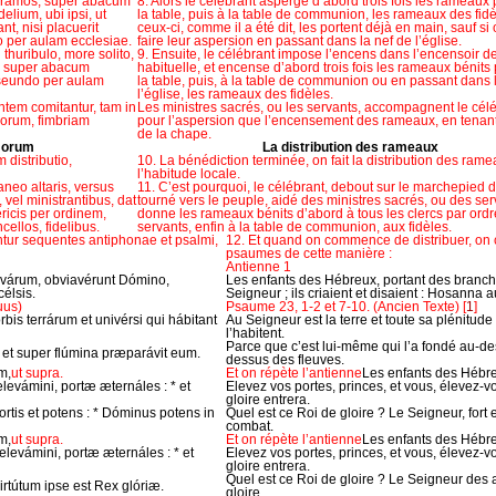
t ramos, super abacum
8. Alors le célébrant asperge d’abord trois fois les rameaux
elium, ubi ipsi, ut
la table, puis à la table de communion, les rameaux des fidè
t, nisi placuerit
ceux-ci, comme il a été dit, les portent déjà en main, sauf si
 per aulam ecclesiae.
faire leur aspersion en passant dans la nef de l’église.
thuribulo, more solito,
9. Ensuite, le célébrant impose l’encens dans l’encensoir 
os super abacum
habituelle, et encense d’abord trois fois les rameaux bénits
anseundo per aulam
la table, puis, à la table de communion ou en passant dans 
l’église, les rameaux des fidèles.
antem comitantur, tam in
Les ministres sacrés, ou les servants, accompagnent le célé
morum, fimbriam
pour l’aspersion que l’encensement des rameaux, en tenant
de la chape.
amorum
La distribution des rameaux
 distributio,
10. La bénédiction terminée, on fait la distribution des rame
l’habitude locale.
aneo altaris, versus
11. C’est pourquoi, le célébrant, debout sur le marchepied de
 vel ministrantibus, dat
tourné vers le peuple, aidé des ministres sacrés, ou des ser
icis per ordinem,
donne les rameaux bénits d’abord à tous les clercs par ordr
ellos, fidelibus.
servants, enfin à la table de communion, aux fidèles.
antur sequentes antiphonae et psalmi,
12. Et quand on commence de distribuer, on c
psaumes de cette manière :
Antienne 1
ivárum, obviavérunt Dómino,
Les enfants des Hébreux, portant des branche
élsis.
Seigneur ; ils criaient et disaient : Hosanna 
uus)
Psaume 23, 1-2 et 7-10. (Ancien Texte)
[
1
]
orbis terrárum et univérsi qui hábitant
Au Seigneur est la terre et toute sa plénitude
l’habitent.
Parce que c’est lui-même qui l’a fondé au-de
* et super flúmina præparávit eum.
dessus des fleuves.
m,
ut supra.
Et on répète l’antienne
Les enfants des Hébr
 elevámini, portæ æternáles : * et
Elevez vos portes, princes, et vous, élevez-vo
gloire entrera.
ortis et potens : * Dóminus potens in
Quel est ce Roi de gloire ? Le Seigneur, fort 
combat.
m,
ut supra.
Et on répète l’antienne
Les enfants des Hébr
t elevámini, portæ æternáles : * et
Elevez vos portes, princes, et vous, élevez-vo
gloire entrera.
Quel est ce Roi de gloire ? Le Seigneur des ar
irtútum ipse est Rex glóriæ.
gloire.