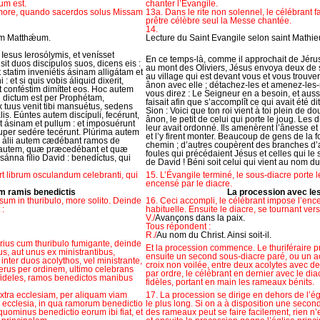
um est.
chanter l’Évangile.
 more, quando sacerdos solus Missam
13a. Dans le rite non solennel, le célébrant
prêtre célèbre seul la Messe chantée.
14.
um Matthǽum.
Lecture du Saint Evangile selon saint Mathie
Iesus Ierosólymis, et venísset
En ce temps-là, comme il approchait de Jérusa
it duos discípulos suos, dicens eis :
au mont des Oliviers, Jésus envoya deux de se
t statim inveniétis ásinam alligátam et
au village qui est devant vous et vous trouve
: et si quis vobis áliquid dixerit,
ânon avec elle ; détachez-les et amenez-les-
t conféstim dimíttet eos. Hoc autem
vous direz : Le Seigneur en a besoin, et aussit
d dictum est per Prophétam,
faisait afin que s’accomplît ce qui avait été dit
ex tuus venit tibi mansuétus, sedens
Sion : Voici que ton roi vient à toi plein de 
is. Eúntes autem discípuli, fecérunt,
ânon, le petit de celui qui porte le joug. Les 
nt ásinam et pullum : et imposuérunt
leur avait ordonné. Ils amenèrent l’ânesse et
uper sedére tecérunt. Plúrima autem
et l’y firent monter. Beaucoup de gens de la f
 : álii autem cædébant ramos de
chemin ; d’autres coupèrent des branches d’a
bæ autem, quæ præcedébant et quæ
foules qui précédaient Jésus et celles qui le 
ánna fílio David : benedíctus, qui
de David ! Béni soit celui qui vient au nom d
rt librum osculandum celebranti, qui
15. L’Évangile terminé, le sous-diacre porte le
encensé par le diacre.
m ramis benedictis
La procession avec le
nsum in thuribulo, more solito. Deinde
16. Ceci accompli, le célébrant impose l’enc
 :
habituelle. Ensuite le diacre, se tournant vers 
V./
Avançons dans la paix.
Tous répondent :
R./
Au nom du Christ. Ainsi soit-il.
rarius cum thuribulo fumigante, deinde
Et la procession commence. Le thuriféraire p
us, aut unus ex ministrantibus,
ensuite un second sous-diacre paré, ou un ac
nter duos acolythos, vel ministrante,
croix non voilée, entre deux acolytes avec de
lerus per ordinem, ultimo celebrans
par ordre, le célébrant en dernier avec le dia
fideles, ramos benedictos manibus
fidèles, portant en main les rameaux bénits.
, extra ecclesiam, per aliquam viam
17. La procession se dirige en dehors de l’égl
a ecclesia, in qua ramorum benedictio
le plus long. Si on a à disposition une secon
quominus benedictio eorum ibi fiat, et
des rameaux peut se faire facilement, rien n’