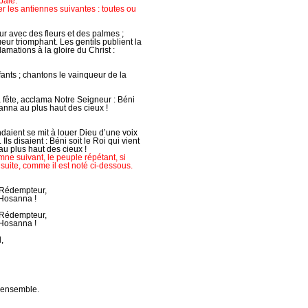
pale.
r les antiennes suivantes : toutes ou
 avec des fleurs et des palmes ;
ur triomphant. Les gentils publient la
lamations à la gloire du Christ :
ants ; chantons le vainqueur de la
 fête, acclama Notre Seigneur : Béni
anna au plus haut des cieux !
ndaient se mit à louer Dieu d’une voix
Ils disaient : Béni soit le Roi qui vient
au plus haut des cieux !
ne suivant, le peuple répétant, si
 suite, comme il est noté ci-dessous.
, Rédempteur,
 Hosanna !
, Rédempteur,
 Hosanna !
d,
t ensemble.