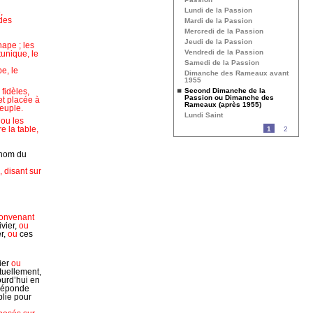
Lundi de la Passion
,
 des
Mardi de la Passion
Mercredi de la Passion
Jeudi de la Passion
hape ; les
Vendredi de la Passion
tunique, le
Samedi de la Passion
be, le
Dimanche des Rameaux avant
1955
fidèles,
Second Dimanche de la
Passion ou Dimanche des
et placée à
Rameaux (après 1955)
peuple.
Lundi Saint
 ou les
re la table,
1
2
 nom du
, disant sur
 convenant
vier,
ou
r,
ou
ces
ier
ou
tuellement,
ourd’hui en
l réponde
lie pour