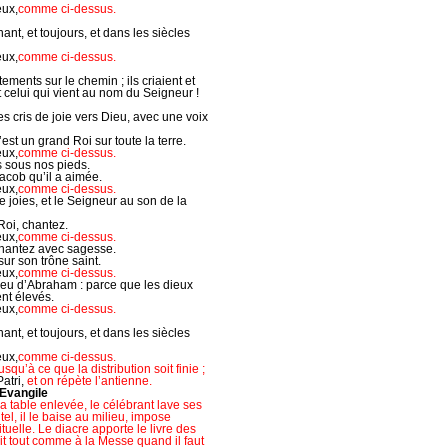
eux,
comme ci-dessus.
t, et toujours, et dans les siècles
eux,
comme ci-dessus.
ments sur le chemin ; ils criaient et
t celui qui vient au nom du Seigneur !
s cris de joie vers Dieu, avec une voix
’est un grand Roi sur toute la terre.
eux,
comme ci-dessus.
s sous nos pieds.
Jacob qu’il a aimée.
eux,
comme ci-dessus.
 joies, et le Seigneur au son de la
Roi, chantez.
eux,
comme ci-dessus.
 chantez avec sagesse.
sur son trône saint.
eux,
comme ci-dessus.
ieu d’Abraham : parce que les dieux
ent élevés.
eux,
comme ci-dessus.
t, et toujours, et dans les siècles
eux,
comme ci-dessus.
usqu’à ce que la distribution soit finie ;
atri,
et on répète l’antienne.
’Evangile
la table enlevée, le célébrant lave ses
tel, il le baise au milieu, impose
uelle. Le diacre apporte le livre des
ait tout comme à la Messe quand il faut