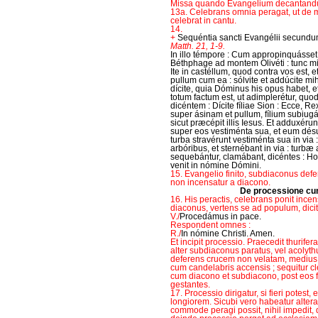
Missa quando Evangelium decantand
13a. Celebrans omnia peragat, ut de
celebrat in cantu.
14.
+
Sequéntia sancti Evangélii secund
Matth. 21, 1-9.
In illo témpore : Cum appropinquásset 
Béthphage ad montem Olivéti : tunc mis
Ite in castéllum, quod contra vos est, e
pullum cum ea : sólvite et addúcite mihi 
dícite, quia Dóminus his opus habet, e
totum factum est, ut adimplerétur, quo
dicéntem : Dícite fíliae Sion : Ecce, R
super ásinam et pullum, fílium subiugál
sicut præcépit illis Iesus. Et adduxéru
super eos vestiménta sua, et eum dés
turba stravérunt vestiménta sua in via
arbóribus, et sternébant in via : tur
sequebántur, clamábant, dicéntes : Hos
venit in nómine Dómini.
15. Evangelio finito, subdiaconus defe
non incensatur a diacono.
De processione cu
16. His peractis, celebrans ponit ince
diaconus, vertens se ad populum, dicit
V./
Procedámus in pace.
Respondent omnes :
R./
In nómine Christi. Amen.
Et incipit processio. Praecedit thurife
alter subdiaconus paratus, vel acolyth
deferens crucem non velatam, medius i
cum candelabris accensis ; sequitur c
cum diacono et subdiacono, post eos 
gestantes.
17. Processio dirigatur, si fieri potest
longiorem. Sicubi vero habeatur alter
commode peragi possit, nihil impedit, 