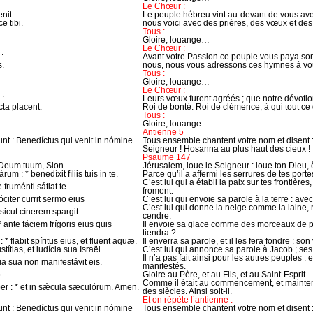
Le Chœur :
nit :
Le peuple hébreu vint au-devant de vous av
 tibi.
nous voici avec des prières, des vœux et des
Tous :
Gloire, louange…
Le Chœur :
:
Avant votre Passion ce peuple vous paya son 
s.
nous, nous vous adressons ces hymnes à vou
Tous :
Gloire, louange…
Le Chœur :
 :
Leurs vœux furent agréés ; que notre dévotion
ta placent.
Roi de bonté. Roi de clémence, à qui tout ce q
Tous :
Gloire, louange…
Antienne 5
t : Benedíctus qui venit in nómine
Tous ensemble chantent votre nom et disent :
Seigneur ! Hosanna au plus haut des cieux !
Psaume 147
 Deum tuum, Sion.
Jérusalem, loue le Seigneur : loue ton Dieu, 
m : * benedíxit fíliis tuis in te.
Parce qu’il a affermi les serrures de tes portes 
C’est lui qui a établi la paix sur tes frontière
 fruménti sátiat te.
froment.
óciter currit sermo eius
C’est lui qui envoie sa parole à la terre : ave
C’est lui qui donne la neige comme la laine,
sicut cínerem spargit.
cendre.
* ante fáciem frígoris eius quis
Il envoie sa glace comme des morceaux de pai
tiendra ?
* flabit spíritus eius, et fluent aquæ.
Il enverra sa parole, et il les fera fondre : son
ítias, et iudícia sua Israël.
C’est lui qui annonce sa parole à Jacob ; ses 
Il n’a pas fait ainsi pour les autres peuples : 
ícia sua non manifestávit eis.
manifestés.
.
Gloire au Père, et au Fils, et au Saint-Esprit.
Comme il était au commencement, et maintenan
mper : * et in sǽcula sæculórum. Amen.
des siècles. Ainsi soit-il.
Et on répète l’antienne :
t : Benedíctus qui venit in nómine
Tous ensemble chantent votre nom et disent :