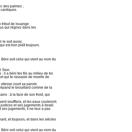
ec des palmes ;
 cantiques.
tribut de louange :
s qui régnez dans les
 le soit aussi,
ui est bon plaît toujours.
 Béni soit celui qui vient au nom du
ô Sion.
: il a béni tes fils au milieu de toi.
s, et qui te rassasie de moelle de
c vitesse court sa parole.
 répand le brouillard comme de la
ns : à la face de son froid, qui
 vent soufflera, et les eaux couleront.
justices et ses jugements à Israël.
et ses jugements, il ne leur a pas
t, et toujours, et dans les siècles
 Béni soit celui qui vient au nom du