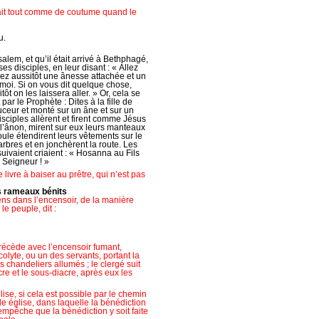
 fait tout comme de coutume quand le
u.
lem, et qu’il était arrivé à Bethphagé,
s disciples, en leur disant : « Allez
rez aussitôt une ânesse attachée et un
moi. Si on vous dit quelque chose,
ôt on les laissera aller. » Or, cela se
 par le Prophète : Dites à la fille de
douceur et monté sur un âne et sur un
disciples allèrent et firent comme Jésus
 l’ânon, mirent sur eux leurs manteaux
oule étendirent leurs vêtements sur le
rbres et en jonchèrent la route. Les
suivaient criaient : « Hosanna au Fils
u Seigneur ! »
 livre à baiser au prêtre, qui n’est pas
s rameaux bénits
ens dans l’encensoir, de la manière
le peuple, dit :
récède avec l’encensoir fumant,
olyte, ou un des servants, portant la
s chandeliers allumés ; le clergé suit
cre et le sous-diacre, après eux les
ise, si cela est possible par le chemin
de église, dans laquelle la bénédiction
empêche que la bénédiction y soit faite