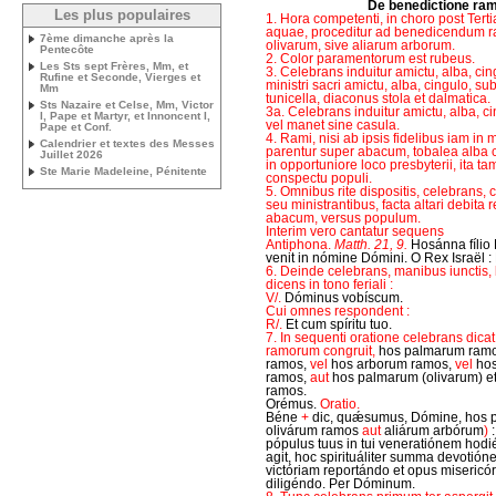
De benedictione ra
Les plus populaires
1. Hora competenti, in choro post Ter
aquae, proceditur ad benedicendum 
7ème dimanche après la
olivarum, sive aliarum arborum.
Pentecôte
2. Color paramentorum est rubeus.
Les Sts sept Frères, Mm, et
3. Celebrans induitur amictu, alba, cingu
Rufine et Seconde, Vierges et
ministri sacri amictu, alba, cingulo, s
Mm
tunicella, diaconus stola et dalmatica.
Sts Nazaire et Celse, Mm, Victor
3a. Celebrans induitur amictu, alba, cin
I, Pape et Martyr, et Innoncent I,
vel manet sine casula.
Pape et Conf.
4. Rami, nisi ab ipsis fidelibus iam in
Calendrier et textes des Messes
parentur super abacum, tobalea alba 
Juillet 2026
in opportuniore loco presbyterii, ita t
Ste Marie Madeleine, Pénitente
conspectu populi.
5. Omnibus rite dispositis, celebrans, c
seu ministrantibus, facta altari debita re
abacum, versus populum.
Interim vero cantatur sequens
Antiphona.
Matth. 21, 9.
Hosánna fílio 
venit in nómine Dómini. O Rex Israël :
6. Deinde celebrans, manibus iunctis,
dicens in tono feriali :
V/.
Dóminus vobíscum.
Cui omnes respondent :
R/.
Et cum spíritu tuo.
7. In sequenti oratione celebrans dicat,
ramorum congruit,
hos palmarum ramo
ramos,
vel
hos arborum ramos,
vel
hos
ramos,
aut
hos palmarum (olivarum) e
ramos.
Orémus.
Oratio.
Béne
+
dic, quǽsumus, Dómine, hos
olivárum ramos
aut
aliárum arbórum
)
:
pópulus tuus in tui veneratiónem hodié
agit, hoc spirituáliter summa devotióne
victóriam reportándo et opus miseri
diligéndo. Per Dóminum.