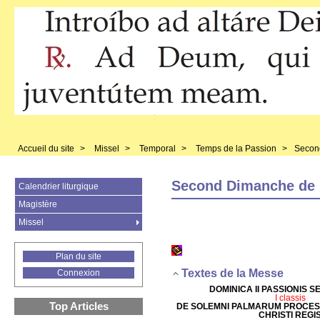
Accueil du site
>
Missel
>
Temporal
>
Temps de la Passion
>
Secon
Second Dimanche de 
Calendrier liturgique
Magistère
Missel
Plan du site
Textes de la Messe
Connexion
DOMINICA II PASSIONIS S
I classis
Top Articles
DE SOLEMNI PALMARUM PROCES
CHRISTI REGI