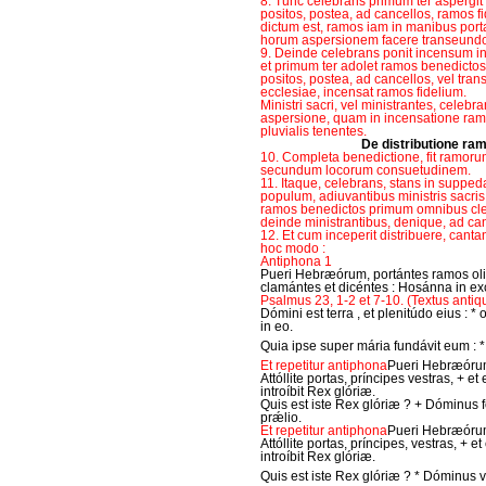
8. Tunc celebrans primum ter aspergi
positos, postea, ad cancellos, ramos fid
dictum est, ramos iam in manibus portan
horum aspersionem facere transeundo
9. Deinde celebrans ponit incensum in 
et primum ter adolet ramos benedict
positos, postea, ad cancellos, vel tr
ecclesiae, incensat ramos fidelium.
Ministri sacri, vel ministrantes, celebr
aspersione, quam in incensatione ra
pluvialis tenentes.
De distributione r
10. Completa benedictione, fit ramorum
secundum locorum consuetudinem.
11. Itaque, celebrans, stans in supped
populum, adiuvantibus ministris sacris,
ramos benedictos primum omnibus cler
deinde ministrantibus, denique, ad canc
12. Et cum inceperit distribuere, cant
hoc modo :
Antiphona 1
Pueri Hebræórum, portántes ramos ol
clamántes et dicéntes : Hosánna in exc
Psalmus 23, 1-2 et 7-10. (Textus antiq
Dómini est terra , et plenitúdo eius : * 
in eo.
Quia ipse super mária fundávit eum : 
Et repetitur antiphona
Pueri Hebræóru
Attóllite portas, príncipes vestras, + et
introíbit Rex glóriæ.
Quis est iste Rex glóriæ ? + Dóminus f
prǽlio.
Et repetitur antiphona
Pueri Hebræóru
Attóllite portas, príncipes, vestras, + e
introíbit Rex glóriæ.
Quis est iste Rex glóriæ ? * Dóminus v