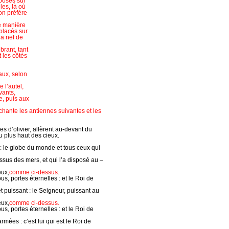
 posés sur
les, là où
 on préfère
de manière
 placés sur
la nef de
brant, tant
 les côtés
aux, selon
 l’autel,
vants,
e, puis aux
hante les antiennes suivantes et les
s d’olivier, allèrent au-devant du
au plus haut des cieux.
 : le globe du monde et tous ceux qui
ssus des mers, et qui l’a disposé au –
eux,
comme ci-dessus.
us, portes éternelles : et le Roi de
et puissant : le Seigneur, puissant au
eux,
comme ci-dessus.
us, portes éternelles : et le Roi de
mées : c’est lui qui est le Roi de