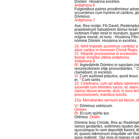
Dómini : Hosánna excélsis.
Antiphona 6
Fulgéntibus palmis prostérnimur adve
occurrámus cum hymnis et cánticis, glo
Dóminus.
Antiphona 7
Ave, Rex noster, Fili David, Redémpt
praedixérunt Salvatórem dómui Israël
víctimam Pater misit in mundum, que
orígine mundi, et nunc : Hosánna Fílio
nómine Dómini. Hosánna in excélsis.
20. Nihil impedit, quominus cantetur a 
alius cantus in honorem Christi Regis.
21. Intrante processione in ecclesiam
transit, incipitur ultima antiphona.
Antiphona 8
R/.
Ingrediénte Dómino in sanctam ci
resurrectiónem vitæ pronuntiántes,
*
C
clamábant, in excélsis.
V/.
Cum audísset pópulus, quod Iesus 
ei.
*
Cum ramis.
22. Celebrans, cum ad altare advenerit,
ascendit cum ministris sacris, et, stan
clerico librum tenente, dicit, in tono 
processionem, manibus iunctis.
22a. Ministrantes serviunt ad librum, et
V/.
Dóminus vobíscum.
Omnes
R/.
Et cum spíritu tuo.
Orémus.
Oratio.
Dómine Iesu Christe, Rex ac Redémpto
ramos gestántes, solémnes laudes deca
quocúmque hi rami deportáti fúerint, i
et, quavis dǽmonum iniquitáte vel illus
quos redémit : Qui vivis et regnas in 