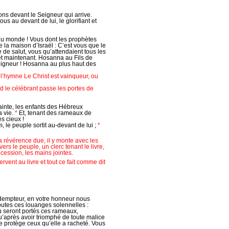
ns devant le Seigneur qui arrive.
s au devant de lui, le glorifiant et
 du monde ! Vous dont les prophètes
 la maison d’Israël : C’est vous que le
e salut, vous qu’attendaient tous les
t maintenant. Hosanna au Fils de
Seigneur ! Hosanna au plus haut des
l’hymne Le Christ est vainqueur, ou
d le célébrant passe les portes de
ainte, les enfants des Hébreux
a vie.
*
Et, tenant des rameaux de
es cieux !
 le peuple sortit au-devant de lui ;
*
 la révérence due, il y monte avec les
ers le peuple, un clerc tenant le livre,
procession, les mains jointes.
rvent au livre et tout ce fait comme dit
édempteur, en votre honneur nous
utes ces louanges solennelles :
 seront portés ces rameaux,
u’après avoir triomphé de toute malice
e protège ceux qu’elle a racheté. Vous