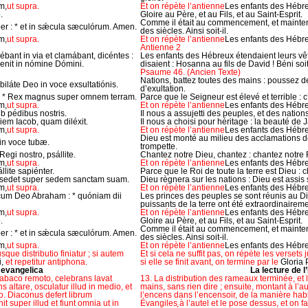
m,
ut supra.
Et on répète l’antienne
Les enfants des Hébr
.
Gloire au Père, et au Fils, et au Saint-Esprit.
Comme il était au commencement, et maintenan
mper : * et in sǽcula sæculórum. Amen.
des siècles. Ainsi soit-il.
m,
ut supra.
Et on répète l’antienne
Les enfants des Hébr
Antienne 2
ant in via et clamábant, dicéntes :
Les enfants des Hébreux étendaient leurs vête
venit in nómine Dómini.
disaient : Hosanna au fils de David ! Béni soi
Psaume 46. (Ancien Texte)
Nations, battez toutes des mains : poussez de
iláte Deo in voce exsultatiónis.
d’exultation.
 : * Rex magnus super omnem terram.
Parce que le Seigneur est élevé et terrible : c
m,
ut supra.
Et on répète l’antienne
Les enfants des Hébr
ub pédibus nostris.
Il nous a assujetti des peuples, et des nation
iem Iacob, quam diléxit.
Il nous a choisi pour héritage : la beauté de 
m,
ut supra.
Et on répète l’antienne
Les enfants des Hébr
Dieu est monté au milieu des acclamations de
 in voce tubæ.
trompette.
 Regi nostro, psállite.
Chantez notre Dieu, chantez : chantez notre 
m,
ut supra.
Et on répète l’antienne
Les enfants des Hébr
lite sapiénter.
Parce que le Roi de toute la terre est Dieu :
 sedet super sedem sanctam suam.
Dieu règnera sur les nations : Dieu est assis 
m,
ut supra.
Et on répète l’antienne
Les enfants des Hébr
cum Deo Abraham : * quóniam dii
Les princes des peuples se sont réunis au D
puissants de la terre ont été extraordinairem
m,
ut supra.
Et on répète l’antienne
Les enfants des Hébr
.
Gloire au Père, et au Fils, et au Saint-Esprit.
Comme il était au commencement, et maintenan
mper : * et in sǽcula sæculórum. Amen.
des siècles. Ainsi soit-il.
m,
ut supra.
Et on répète l’antienne
Les enfants des Hébr
que distributio finiatur ; si autem
Et si cela ne suffit pas, on répète les versets j
i,
et repetitur antiphona.
si elle se finit avant, on termine par le
Gloria P
 evangelica
La lecture de l
 abaco remoto, celebrans lavat
13. La distribution des rameaux terminée, et 
 altare, osculatur illud in medio, et
mains, sans rien dire ; ensuite, montant à l’au
to. Diaconus defert librum
l’encens dans l’encensoir, de la manière habit
super illud et fiunt omnia ut in
Évangiles à l’autel et le pose dessus, et on f