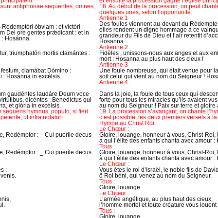
 principalem.
et ensuite la procession gagne l’église princi
ossunt antiphonae sequentes, omnes,
18. Au début de la procession, on peut chante
quelques unes, selon l’opportunité.
Antienne 1
Des foules viennent au-devant du Rédempteur
 Redemptóri óbviam : et victóri
elles rendent un digne hommage à ce vainque
um Dei ore gentes prǽdicant : et in
grandeur du Fils de Dieu et l’air retentit d’acc
a : Hosánna.
Hosanna.
Antienne 2
ur, triumphatóri mortis clamántes :
Fidèles , unissons-nous aux anges et aux enf
mort : Hosanna au plus haut des cieux !
Antienne 3
 festum, clamábat Dómino :
Une foule nombreuse, qui était venue pour la
i : Hosánna in excélsis.
soit celui qui vient au nom du Seigneur ! Hos
Antienne 4
um gaudéntes laudáre Deum voce
Dans la joie, la foule de tous ceux qui desce
rtútibus, dicéntes : Benedíctus qui
forte pour tous les miracles qu’ils avaient vus. 
a, et glória in excélsis.
au nom du Seigneur ! Paix sur terre et gloire 
r sequens hymnus, populo, si fieri
19. La procession s’avançant, on chante l’hym
etente, ut infra notatur.
c’est possible, les deux premiers versets à la
Hymne au Christ Roi
Le Chœur :
iste, Redémptor : _ Cui pueríle decus
Gloire, louange, honneur à vous, Christ-Roi
à qui l’élite des enfants chanta avec amour :
Tous :
iste, Redémptor : _ Cui pueríle decus
Gloire, louange, honneur à vous, Christ-Roi
à qui l’élite des enfants chanta avec amour :
Le Chœur :
s :
Vous êtes le roi d’Israël, le noble fils de Davi
venis.
ô Roi béni, qui venez au nom du Seigneur.
Tous :
Gloire, louange…
Le Chœur :
mnis,
L’armée angélique, au plus haut des cieux,
l.
l’homme mortel et toute créature vous louen
Tous :
Gloire, louange…