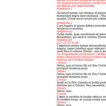
deinde processio pergat ad ecclesiam
18. Incipiente processione, cantari p
vel aliquae, pro opportunitate
Antiphona 1
Occúrrunt turbæ cum flóribus et palmis
triumphánti digna dant obséquia : Fíli
laudem Christi voces tonant per núbil
Antiphona 2
Cum Angelis et púeris fidéles inveniánt
Hosánna in excélsis.
Antiphona 3
Turba multa, quæ convénerat ad diem
Benedíctus, qui venit in nómine Dómin
Antiphona 4
Luc. 19, 37 et 38
Cœpérunt omnes turbae descendénti
magna, super ómnibus quas víderant vi
venit Rex in nómine Dómini ; pax in terr
19. Progrediente processione, cantatu
potest, duos primos versus continuo rep
Hymnus ad Christum Regem
Chorus :
Glória, laus et honor tibi sit, Rex Chr
prompsit Hosánna pium.
Omnes :
Glória, laus et honor tibi sit, Rex Chr
prompsit Hosánna pium.
Chorus :
Israël es tu Rex, Davidis et ínclita prole
Nómine qui in Dómini, Rex benedícte, 
Omnes :
Glória, laus…
Chorus :
Cœtus in excélsis te laudat cǽlicus o
Et mortális homo, et cuncta creáta simu
Omnes :
Glória, laus…