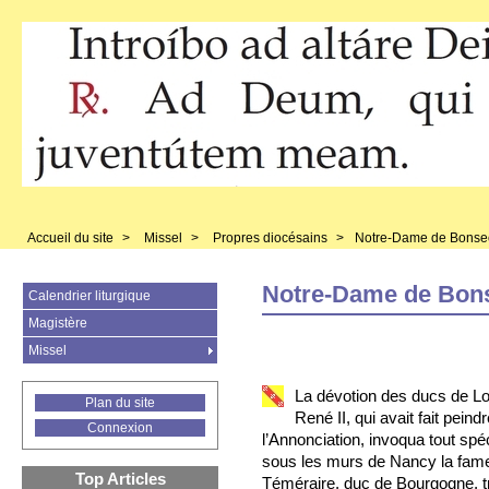
Accueil du site
>
Missel
>
Propres diocésains
>
Notre-Dame de Bonse
Notre-Dame de Bon
Calendrier liturgique
Magistère
Missel
La dévotion des ducs de Lo
Plan du site
René II, qui avait fait pein
Connexion
l’Annonciation, invoqua tout spé
sous les murs de Nancy la fameu
Top Articles
Téméraire, duc de Bourgogne, tr