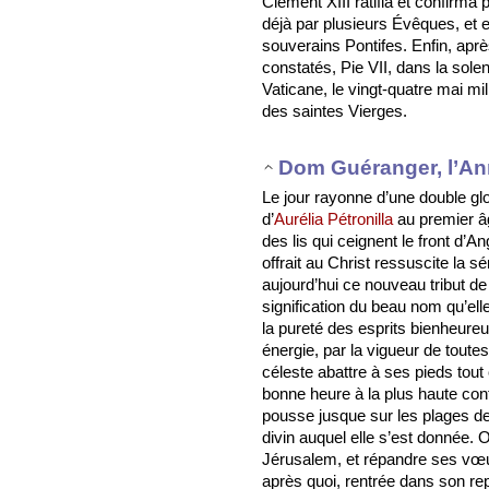
Clément XIII ratifia et confirma
déjà par plusieurs Évêques, et
souverains Pontifes. Enfin, apr
constatés, Pie VII, dans la solenn
Vaticane, le vingt-quatre mai mil 
des saintes Vierges.
Dom Guéranger, l’An
Le jour rayonne d’une double glo
d’
Aurélia Pétronilla
au premier âg
des lis qui ceignent le front d’A
offrait au Christ ressuscite la 
aujourd’hui ce nouveau tribut de 
signification du beau nom qu’el
la pureté des esprits bienheureux,
énergie, par la vigueur de toutes
céleste abattre à ses pieds tout
bonne heure à la plus haute con
pousse jusque sur les plages de 
divin auquel elle s’est donnée. On
Jérusalem, et répandre ses vœux
après quoi, rentrée dans son rep