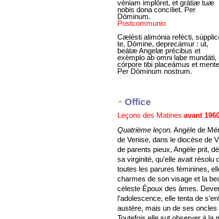
véniam implóret, et grátiæ tuæ
nobis dona concíliet. Per
Dóminum.
Postcommunio
Cælésti alimónia refécti, súppli
te, Dómine, deprecámur : ut,
beátæ Angelæ précibus et
exémplo ab omni labe mundáti, 
córpore tibi placeámus et mente
Per Dóminum nostrum.
Office
Leçons des Matines
avant 196
Quatrième leçon.
Angèle de Méri
de Venise, dans le diocèse de V
de parents pieux, Angèle prit, dè
sa virginité, qu’elle avait résol
toutes les parures féminines, ell
charmes de son visage et la bea
céleste Époux des âmes. Devenu
l’adolescence, elle tenta de s’e
austère, mais un de ses oncles
Toutefois elle sut observer à la 