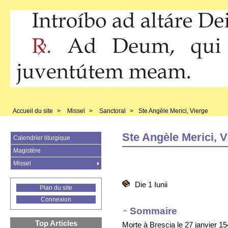
Accueil du site
>
Missel
>
Sanctoral
>
Ste Angèle Merici, Vierge
Ste Angèle Merici, V
Calendrier liturgique
Magistère
Missel
Die 1 Iunii
Plan du site
Connexion
Sommaire
Top Articles
Morte à Brescia le 27 janvier 1