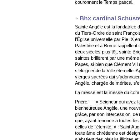
couronnent le Temps pascal.
Bhx cardinal Schust
Sainte Angèle est la fondatrice 
du Tiers-Ordre de saint François.
l’Église universelle par Pie IX 
Palestine et à Rome rappellent 
deux siècles plus tôt, sainte Br
saintes brillèrent par une même 
Papes, si bien que Clément VII 
s’éloigner de la Ville éternelle.
vierges sacrées qui s’adonnaient 
Angèle, chargée de mérites, s’en
La messe est la messe du c
Prière. — « Seigneur qui avez fai
bienheureuse Angèle, une nouvell
grâce, par son intercession, de
que, ayant renoncé à toutes les 
celles de l’éternité. » : Saint A
toute âme chrétienne est désign
s’abstient des plaisirs illicites