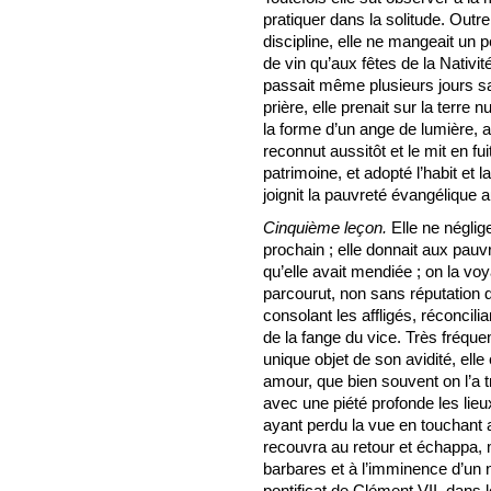
pratiquer dans la solitude. Outre
discipline, elle ne mangeait un 
de vin qu’aux fêtes de la Nativit
passait même plusieurs jours sa
prière, elle prenait sur la terr
la forme d’un ange de lumière, aya
reconnut aussitôt et le mit en fu
patrimoine, et adopté l’habit et l
joignit la pauvreté évangélique au
Cinquième leçon.
Elle ne néglig
prochain ; elle donnait aux pauvre
qu’elle avait mendiée ; on la v
parcourut, non sans réputation d
consolant les affligés, réconcil
de la fange du vice. Très fréqu
unique objet de son avidité, elle
amour, que bien souvent on l’a t
avec une piété profonde les lie
ayant perdu la vue en touchant au
recouvra au retour et échappa,
barbares et à l’imminence d’un n
pontificat de Clément VII, dans l