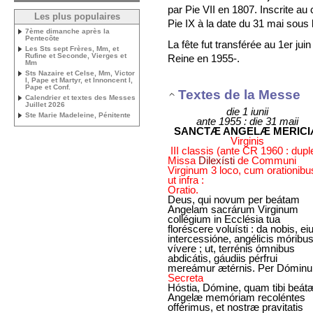
par Pie VII en 1807. Inscrite au 
Les plus populaires
Pie IX à la date du 31 mai sous 
7ème dimanche après la
Pentecôte
La fête fut transférée au 1er juin 
Les Sts sept Frères, Mm, et
Rufine et Seconde, Vierges et
Reine en 1955-.
Mm
Sts Nazaire et Celse, Mm, Victor
I, Pape et Martyr, et Innoncent I,
Pape et Conf.
Textes de la Messe
Calendrier et textes des Messes
Juillet 2026
die 1 iunii
Ste Marie Madeleine, Pénitente
ante 1955 : die 31 maii
SANCTÆ ANGELÆ MERIC
Virginis
III classis (ante CR 1960 : dupl
Missa
Dilexísti
de Communi
Virginum 3 loco, cum orationibu
ut infra :
Oratio.
Deus, qui novum per beátam
Angelam sacrárum Virginum
collégium in Ecclésia tua
floréscere voluísti : da nobis, ei
intercessióne, angélicis móribu
vívere ; ut, terrénis ómnibus
abdicátis, gáudiis pérfrui
mereámur ætérnis. Per Dómin
Secreta
Hóstia, Dómine, quam tibi beát
Angelæ memóriam recoléntes
offérimus, et nostræ pravitatis