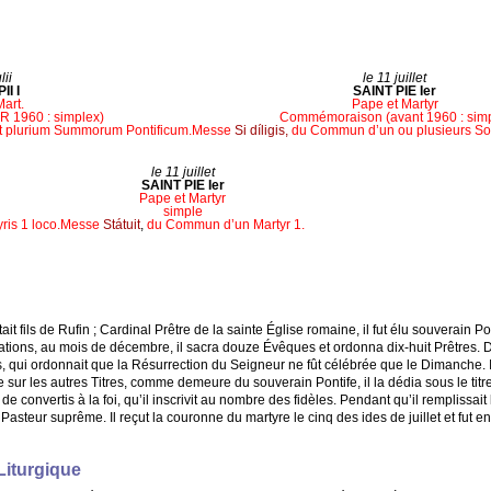
lii
le 11 juillet
II I
SAINT PIE Ier
art.
Pape et Martyr
 1960 : simplex)
Commémoraison (avant 1960 : simp
 plurium Summorum Pontificum.
Messe
Si díligis,
du Commun d’un ou plusieurs Sou
le 11 juillet
SAINT PIE Ier
Pape et Martyr
simple
is 1 loco.
Messe
Státuit
,
du Commun d’un Martyr 1.
ait fils de Rufin ; Cardinal Prêtre de la sainte Église romaine, il fut élu souverain 
tions, au mois de décembre, il sacra douze Évêques et ordonna dix-huit Prêtres. Div
s, qui ordonnait que la Résurrection du Seigneur ne fût célébrée que le Dimanche. 
ur les autres Titres, comme demeure du souverain Pontife, il la dédia sous le titre 
 convertis à la foi, qu’il inscrivit au nombre des fidèles. Pendant qu’il remplissait l
 Pasteur suprême. Il reçut la couronne du martyre le cinq des ides de juillet et fut e
Liturgique