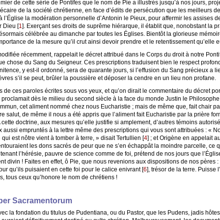
mier de cette série de Pontifes que le nom de Pie a illustrés jusqu’à nos jours, pro
précaire de la société chrétienne, en face d’édits de persécution que les meilleurs 
ait à l’Église la modération personnelle d’Antonin le Pieux, pour affermir les assises 
r Dieu
[
1
]
. Exerçant ses droits de suprême hiérarque, il établit que, nonobstant la p
 désormais célébrée au dimanche par toutes les Églises. Bientôt la glorieuse mémoire
mportance de la mesure qu’il crut ainsi devoir prendre et le retentissement qu’elle e
odifiée récemment, rappelait le décret attribué dans le Corps du droit à notre Ponti
e chose du Sang du Seigneur. Ces prescriptions traduisent bien le respect profond 
itence, y est-il ordonné, sera de quarante jours, si l’effusion du Sang précieux a lieu
lèvres s’il se peut, brûler la poussière et déposer la cendre en un lieu non profane.
 de ces paroles écrites sous vos yeux, et qu’on dirait le commentaire du décret po
, » proclamait dès le milieu du second siècle à la face du monde Justin le Philoso
n, cet aliment nommé chez nous Eucharistie ; mais de même que, fait chair par 
e salut, de même il nous a été appris que l’aliment fait Eucharistie par la prière fo
A cette doctrine, aux mesures qu’elle justifie si amplement, d’autres témoins autoris
ux aussi empruntés à la lettre même des prescriptions qui vous sont attribuées : « 
ui est nôtre vient à tomber à terre, » disait Tertullien
[
4
]
; et Origène en appelait a
 entouraient les dons sacrés de peur que ne s’en échappât la moindre parcelle, ce 
ntenant l’hérésie, pauvre de science comme de foi, prétend de nos jours que l’Église
vin ! Faites en effet, ô Pie, que nous revenions aux dispositions de nos pères : no
ur qu’ils puisaient en cette foi pour le calice enivrant
[
6
]
, trésor de la terre. Puisse
, tous ceux qu’honore le nom de chrétiens !
Liber Sacramentorum
vec la fondation du titulus de Pudentiana, ou du Pastor, que les Pudens, jadis hôtes