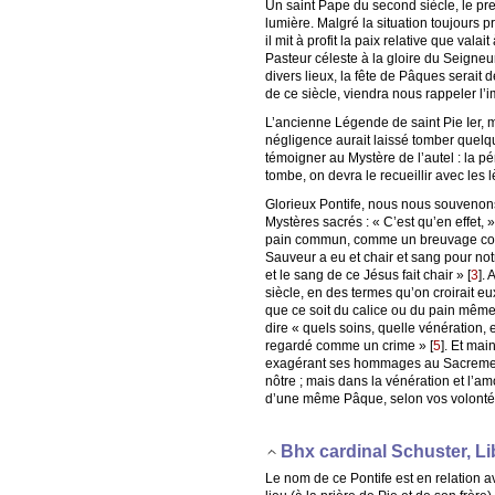
Un saint Pape du second siècle, le pre
lumière. Malgré la situation toujours 
il mit à profit la paix relative que val
Pasteur céleste à la gloire du Seigneu
divers lieux, la fête de Pâques serait
de ce siècle, viendra nous rappeler l’i
L’ancienne Légende de saint Pie Ier, m
négligence aurait laissé tomber quelqu
témoigner au Mystère de l’autel : la pén
tombe, on devra le recueillir avec les 
Glorieux Pontife, nous nous souvenons
Mystères sacrés : « C’est qu’en effet
pain commun, comme un breuvage commu
Sauveur a eu et chair et sang pour notr
et le sang de ce Jésus fait chair »
[
3
]
. 
siècle, en des termes qu’on croirait e
que ce soit du calice ou du pain même q
dire « quels soins, quelle vénération,
regardé comme un crime »
[
5
]
. Et mai
exagérant ses hommages au Sacrement di
nôtre ; mais dans la vénération et l’amo
d’une même Pâque, selon vos volontés
Bhx cardinal Schuster, 
Le nom de ce Pontife est en relation a