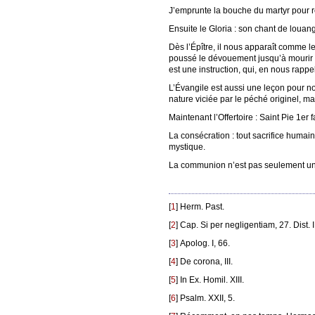
J’emprunte la bouche du martyr pour réc
Ensuite le Gloria : son chant de louang
Dès l’Épître, il nous apparaît comme le 
poussé le dévouement jusqu’à mourir plu
est une instruction, qui, en nous rapp
L’Évangile est aussi une leçon pour no
nature viciée par le péché originel, ma
Maintenant l’Offertoire : Saint Pie 1er 
La consécration : tout sacrifice humain
mystique.
La communion n’est pas seulement une u
[
1
]
Herm. Past.
[
2
]
Cap. Si per negligentiam, 27. Dist. 
[
3
]
Apolog. I, 66.
[
4
]
De corona, III.
[
5
]
In Ex. Homil. XIII.
[
6
]
Psalm. XXII, 5.