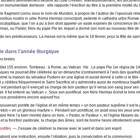
e), auraient définitivement destiné au culte chrétien. Malheureusement, les document
n monumentale demeure : elle rapporte l’érection du titre à la première moitié du II
 fragment connu sous le nom de Muratori, à propos de l’auteur de l’opuscule relatif 
poribus nostris in urbe Roma Hermas conscripsit, sedente in cathedra urbis Romæ 
apocalyptique, que l’on a pu à bon droit appeler un vaste examen de conscience de l
Hermas, ou Pastor, frère du pape Pie Ier, lequel a donné son nom au nouveau titre d
s de ses prédécesseurs. La messe est la même que le 18 février, pour la fête de sai
e dans l’année liturgique
s brebis.
illet 155 environ. Tombeau : à Rome, au Vatican. Vie : Le pape Pie 1er régna de 14
Pâques ne pourrait être célébrée qu’un dimanche (contrairement à l’avis des quartod
formé la maison du sénateur Pudens en une église et aurait donné à celle-ci le titre
e. Il y célébra fréquemment le Saint Sacrifice et y administra aussi de nombreux bap
’est pendant qu’il exerçait sa charge de bon pasteur qu’il versa son sang pour ses 
et. Il fut enterré au Vatican ». Sous son pontificat, son frère Hermas écrivit le livre in
 nous possédons encore aujourd’hui.
souverain pontife de l’église et en même temps « un bon pasteur suprême il est le
brebis « en un glorieux martyre ». Pendant son pontificat, on avait sous les yeux un
pre frère l’a bien montré dans un livre, « Pastor, le Pasteur », et l’église titulaire 
 et la fonction pastorale, la charge des âmes, sont de bonne heure étroitement unie
ntifes
. — J’essaie de célébrer la messe avec le saint et dans son esprit.
bord une instruction, ensuite l’oblation, puis la consécration et la communion.