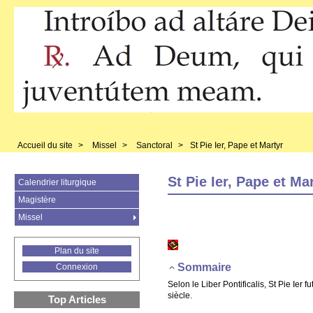
Accueil du site
>
Missel
>
Sanctoral
>
St Pie Ier, Pape et Martyr
St Pie Ier, Pape et Ma
Calendrier liturgique
Magistère
Missel
Plan du site
Sommaire
Connexion
Selon le Liber Pontificalis, St Pie Ier fu
siècle.
Top Articles