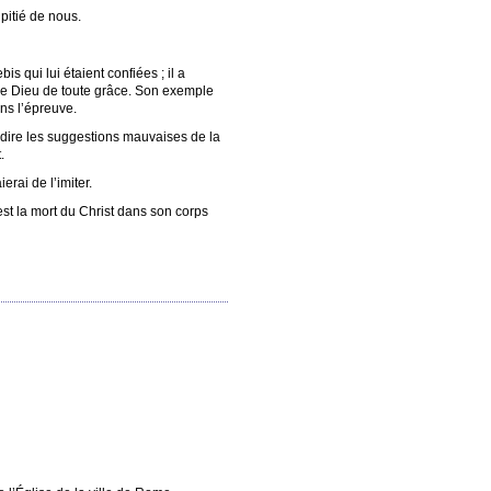
 pitié de nous.
s qui lui étaient confiées ; il a
r le Dieu de toute grâce. Son exemple
ans l’épreuve.
à-dire les suggestions mauvaises de la
.
erai de l’imiter.
’est la mort du Christ dans son corps