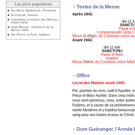
Les plus populaires
Textes de la Messe
Ste Marie Madeleine, Pénitente
Après 1942.
St Joseph, Artisan
Calendrier et textes des Messes
die 11 Iu
Juillet 2026
SANCTI P
Ordo Missæ - Ordinaire de la
Papæ et M
Messe 1962
Commemoratio (ante CR
Sts Pierre et Paul, Apôtres
Missa
Si díligis,
de Communi unius aut
Avant 1942.
die 11 Iulii
SANCTI PII I
Papæ et Mart.
simplex
Missa
Státuit
,
de Communi unius Martyr
Office
Leçon des Matines
avant 1960
.
Pie, premier du nom, natif d’Aquilée, ét
Pieux et Marc-Aurèle. Dans cinq ordina
nous sont parvenus, celui, entre autre
Pudens, et à cause de sa prééminence s
saints Mystères et y baptisa beaucoup de
sang pour ses brebis et pour le Christ,
Dom Guéranger, l’Année 