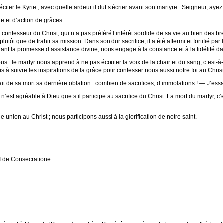
iter le Kyrie ; avec quelle ardeur il dut s’écrier avant son martyre : Seigneur, ayez
e et d’action de grâces.
confesseur du Christ, qui n’a pas préféré l’intérêt sordide de sa vie au bien des brebi
tôt que de trahir sa mission. Dans son dur sacrifice, il a été affermi et fortifié pa
elant la promesse d’assistance divine, nous engage à la constance et à la fidélité d
us : le martyr nous apprend à ne pas écouter la voix de la chair et du sang, c’est-
is à suivre les inspirations de la grâce pour confesser nous aussi notre foi au Christ
fait de sa mort sa dernière oblation : combien de sacrifices, d’immolations ! — J’essai
 n’est agréable à Dieu que s’il participe au sacrifice du Christ. La mort du martyr, c
nion au Christ ; nous participons aussi à la glorification de notre saint.
II de Consecratione.