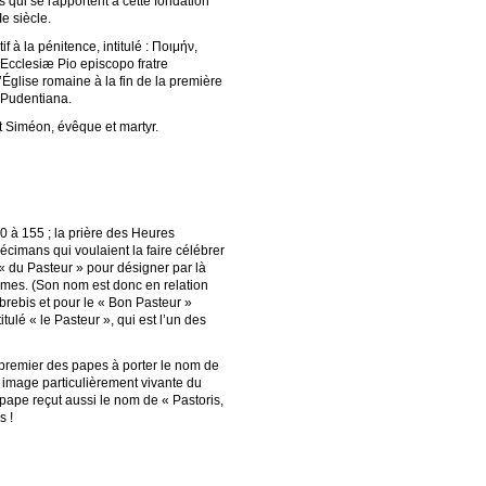
s qui se rapportent à cette fondation
e siècle.
à la pénitence, intitulé : Ποιμήν,
Ecclesiæ Pio episcopo fratre
’Église romaine à la fin de la première
e Pudentiana.
nt Siméon, évêque et martyr.
0 à 155 ; la prière des Heures
écimans qui voulaient la faire célébrer
 « du Pasteur » pour désigner par là
têmes. (Son nom est donc en relation
brebis et pour le « Bon Pasteur »
titulé « le Pasteur », qui est l’un des
 premier des papes à porter le nom de
e image particulièrement vivante du
du pape reçut aussi le nom de « Pastoris,
s !