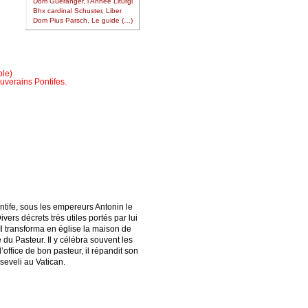
Dom Guéranger, l’Année Liturgi
Bhx cardinal Schuster, Liber
Dom Pius Parsch, Le guide (…)
le)
verains Pontifes.
Pontife, sous les empereurs Antonin le
ers décrets très utiles portés par lui
Il transforma en église la maison de
du Pasteur. Il y célébra souvent les
’office de bon pasteur, il répandit son
nseveli au Vatican.