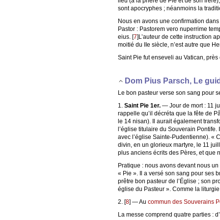
lieu (à la prière de Pie et de son frèr
sont apocryphes ; néanmoins la traditio
Nous en avons une confirmation dans le
Pastor : Pastorem vero nuperrime tem
eius.
[
7
]
L’auteur de cette instruction 
moitié du IIe siècle, n’est autre que 
Saint Pie fut enseveli au Vatican, prè
Dom Pius Parsch, Le guid
Le bon pasteur verse son sang pour se
1.
Saint Pie 1er.
— Jour de mort : 11 ju
rappelle qu’il décréta que la fête de 
le 14 nisan). Il aurait également trans
l’église titulaire du Souverain Pontif
avec l’église Sainte-Pudentienne). « C
divin, en un glorieux martyre, le 11 juill
plus anciens écrits des Pères, et que
Pratique : nous avons devant nous un 
« Pie ». Il a versé son sang pour ses 
prêtre bon pasteur de l’Église ; son pro
église du Pasteur ». Comme la liturgie
2.
[
8
]
— Au
commun des Souverains Po
La messe comprend quatre parties : d’a