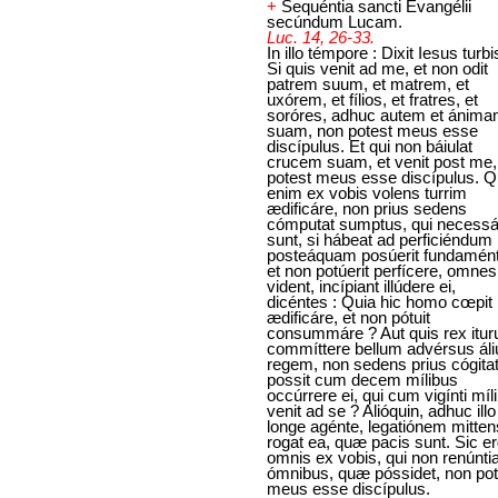
+
Sequéntia sancti Evangélii
secúndum Lucam.
Luc. 14, 26-33.
In illo témpore : Dixit Iesus turbi
Si quis venit ad me, et non odit
patrem suum, et matrem, et
uxórem, et fílios, et fratres, et
soróres, adhuc autem et ánim
suam, non potest meus esse
discípulus. Et qui non báiulat
crucem suam, et venit post me,
potest meus esse discípulus. Q
enim ex vobis volens turrim
ædificáre, non prius sedens
cómputat sumptus, qui necessár
sunt, si hábeat ad perficiéndum 
posteáquam posúerit fundamén
et non potúerit perfícere, omnes
vident, incípiant illúdere ei,
dicéntes : Quia hic homo cœpit
ædificáre, et non pótuit
consummáre ? Aut quis rex itur
commíttere bellum advérsus ál
regem, non sedens prius cógitat
possit cum decem mílibus
occúrrere ei, qui cum vigínti míl
venit ad se ? Alióquin, adhuc illo
longe agénte, legatiónem mitten
rogat ea, quæ pacis sunt. Sic e
omnis ex vobis, qui non renúntia
ómnibus, quæ póssidet, non pot
meus esse discípulus.