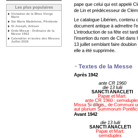
pape que celui qui est appelé C
Les plus populaires
de Lin et prédécesseur de Clém
Visitation de la Bhse Vierge
Marie
Le catalogue Libérien, contenu 
Ste Marie Madeleine, Pénitente
document antique à admettre l’ex
St Joseph, Artisan
Ordo Missæ - Ordinaire de la
L’introduction de sa fête est tard
Messe 1962
l’insertion du nom de Clet dans
Calendrier et textes des Messes
Juillet 2026
13 juillet semblant faire doublon 
elle a été supprimée.
Textes de la Messe
Après 1942
ante CR 1960
die 13 Iulii
SANCTI ANACLETI
Papæ et Mart.
ante CR 1960 : semiduple
Missa
Si díligis,
, de Communi u
aut plurium Summorum Pontifi
Avant 1942
die 13 Iulii
SANCTI ANACLETI
Papæ et Mart.
semiduplex