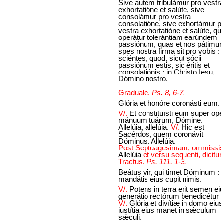
Sive autem tribulámur pro vestr
exhortatióne et salúte, sive
consolámur pro vestra
consolatióne, sive exhortámur p
vestra exhortatióne et salúte, q
operátur tolerántiam earúndem
passiónum, quas et nos pátimur 
spes nostra firma sit pro vobis :
sciéntes, quod, sicut sócii
passiónum estis, sic éritis et
consolatiónis : in Christo Iesu,
Dómino nostro.
Graduale.
Ps. 8, 6-7.
Glória et honóre coronásti eum.
V/.
Et constituísti eum super óp
mánuum tuárum, Dómine.
Allelúia, allelúia.
V/.
Hic est
Sacérdos, quem coronávit
Dóminus. Allelúia.
Post Septuagesimam, ommissi
Allelúia
et versu sequenti, dicitu
Tractus.
Ps. 111, 1-3.
Beátus vir, qui timet Dóminum : 
mandátis eius cupit nimis.
V/.
Potens in terra erit semen ei
generátio rectórum benedicétur
V/.
Glória et divítiæ in domo eius
iustítia eius manet in sǽculum
sǽculi.