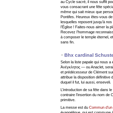
au Cycle sacré, il nous suffit pou
vous consacrant une fête spéci
même qui sait mieux que personn
Pontifes. Heureux êtes-vous de 
lesquelles reposent jusqu’à nos 
l’Église ! Faites-nous aimer la p
Recevez l’hommage reconnaissan
à composer le temple éternel, et
sans fin.
Bhx cardinal Schust
Selon la liste papale qui nous a
Ἀνέγκλητος — ou Anaclet, serai
et prédécesseur de Clément sur l
attribue la disposition définitiv
duquel il fut, lui aussi, enseveli.
L’introduction de sa fête dans le 
contraire l’insertion du nom de
primitive.
La messe est du
Commun d’un P
évangélique, qui est commune à l