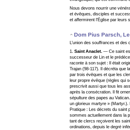
Nous devons nourrir une vénéra
et évêques, disciples et succes
et affermirent l’Église par leurs
Dom Pius Parsch, Le 
L’union des souffrances et des 
1.
Saint Anaclet.
— Ce saint est
successeur de Lin et le prédéce
raconte à son sujet : Il était or
Trajan (98-117). Il décréta que 
par trois évêques et que les cl
leur propre évêque (règles qui s
prescrivit aussi que tous les a
après la consécration. Il fit orne
sépulture des papes au Vatican. «
un glorieux martyre » (Martyr.).
Pratique : Les décrets du saint
sommes actuellement dans la pé
tant de clercs reçoivent les sain
ordinations, depuis le degré infé