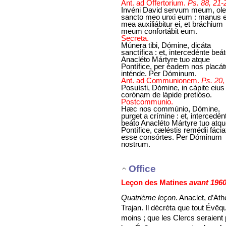
Ant. ad Offertorium.
Ps. 88, 21-
Invéni David servum meum, ol
sancto meo unxi eum : manus 
mea auxiliábitur ei, et bráchium
meum confortábit eum.
Secreta.
Múnera tibi, Dómine, dicáta
sanctífica : et, intercedénte beá
Anacléto Mártyre tuo atque
Pontífice, per éadem nos placá
inténde. Per Dóminum.
Ant. ad Communionem.
Ps. 20,
Posuísti, Dómine, in cápite eius
corónam de lápide pretióso.
Postcommunio.
Hæc nos commúnio, Dómine,
purget a crímine : et, intercedén
beáto Anacléto Mártyre tuo atq
Pontífice, cæléstis remédii fácia
esse consórtes. Per Dóminum
nostrum.
Office
Leçon des Matines
avant 196
Quatrième leçon.
Anaclet, d’Ath
Trajan. Il décréta que tout Évê
moins ; que les Clercs seraient 