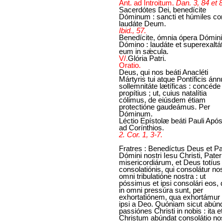
Ant. ad Introitum.
Dan. 3, 84 et 
Sacerdótes Dei, benedícite
Dóminum : sancti et húmiles co
laudáte Deum.
Ibid., 57.
Benedícite, ómnia ópera Dómini
Dómino : laudáte et superexaltá
eum in sǽcula.
V/.
Glória Patri.
Oratio.
Deus, qui nos beáti Anacléti
Mártyris tui atque Pontíficis án
sollemnitáte lætíficas : concéde
propítius ; ut, cuius natalítia
cólimus, de eiúsdem étiam
protectióne gaudeámus. Per
Dóminum.
Léctio Epístolæ beáti Pauli Após
ad Corínthios.
2. Cor. 1, 3-7.
Fratres : Benedíctus Deus et Pa
Dómini nostri Iesu Christi, Pater
misericordiárum, et Deus totíus
consolatiónis, qui consolátur no
omni tribulatióne nostra : ut
póssimus et ipsi consolári eos, 
in omni pressúra sunt, per
exhortatiónem, qua exhortámur 
ipsi a Deo. Quóniam sicut abún
passiónes Christi in nobis : ita e
Christum abúndat consolátio no