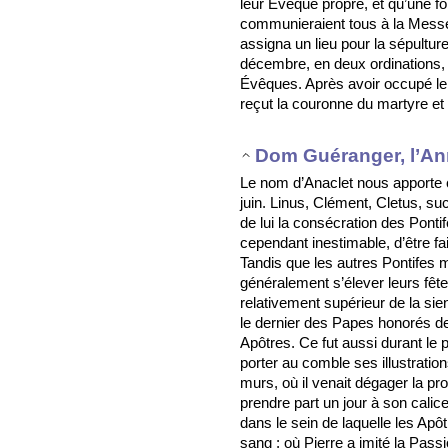
leur Évêque propre, et qu’une fo
communieraient tous à la Messe.
assigna un lieu pour la sépultur
décembre, en deux ordinations, c
Évêques. Après avoir occupé le S
reçut la couronne du martyre et 
Dom Guéranger, l’An
Le nom d’Anaclet nous apporte 
juin. Linus, Clément, Cletus, s
de lui la consécration des Pontif
cependant inestimable, d’être fa
Tandis que les autres Pontifes m
généralement s’élever leurs fêtes
relativement supérieur de la sie
le dernier des Papes honorés de
Apôtres. Ce fut aussi durant le po
porter au comble ses illustratio
murs, où il venait dégager la pr
prendre part un jour à son calic
dans le sein de laquelle les Apôt
sang ; où Pierre a imité la Pass