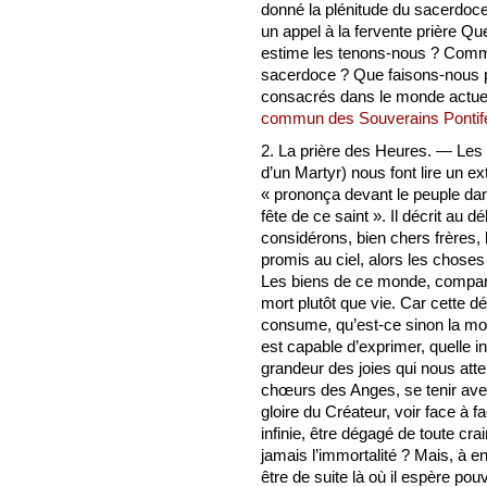
donné la plénitude du sacerdoce,
un appel à la fervente prière Q
estime les tenons-nous ? Comm
sacerdoce ? Que faisons-nous p
consacrés dans le monde actuel
commun des Souverains Pontif
2. La prière des Heures. — Le
d’un Martyr) nous font lire un ex
« prononça devant le peuple dans
fête de ce saint ». Il décrit au d
considérons, bien chers frères, 
promis au ciel, alors les choses
Les biens de ce monde, comparé
mort plutôt que vie. Car cette d
consume, qu’est-ce sinon la mor
est capable d’exprimer, quelle i
grandeur des joies qui nous atten
chœurs des Anges, se tenir avec
gloire du Créateur, voir face à 
infinie, être dégagé de toute cra
jamais l’immortalité ? Mais, à en
être de suite là où il espère pou