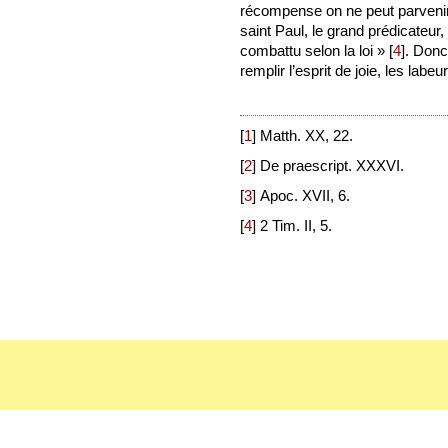
récompense on ne peut parvenir 
saint Paul, le grand prédicateur,
combattu selon la loi »
[
4
]
. Donc
remplir l’esprit de joie, les labe
[
1
]
Matth. XX, 22.
[
2
]
De praescript. XXXVI.
[
3
]
Apoc. XVII, 6.
[
4
]
2 Tim. II, 5.