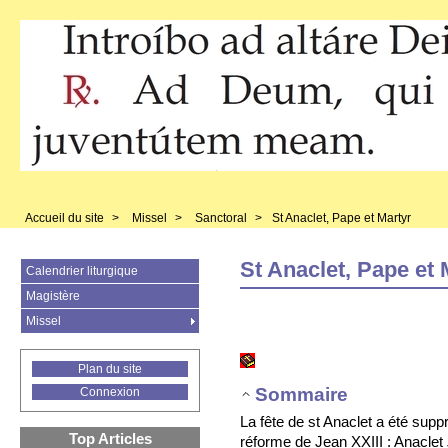
Accueil du site
>
Missel
>
Sanctoral
>
St Anaclet, Pape et Martyr
St Anaclet, Pape et 
Calendrier liturgique
Magistère
Missel
Plan du site
Sommaire
Connexion
La fête de st Anaclet a été supp
Top Articles
réforme de Jean XXIII : Anaclet