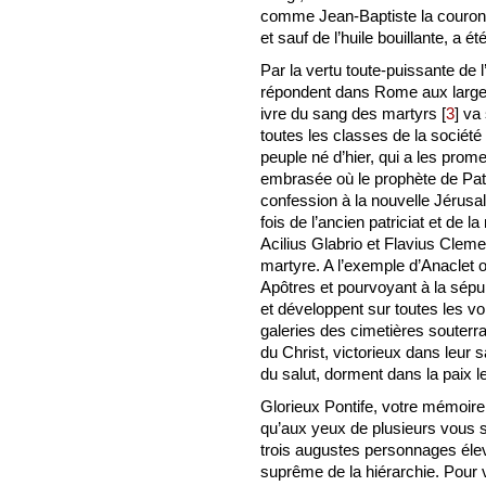
comme Jean-Baptiste la couronne 
et sauf de l’huile bouillante, a é
Par la vertu toute-puissante de l
répondent dans Rome aux large
ivre du sang des martyrs
[
3
]
va 
toutes les classes de la sociét
peuple né d’hier, qui a les prom
embrasée où le prophète de Pat
confession à la nouvelle Jérusa
fois de l’ancien patriciat et de 
Acilius Glabrio et Flavius Clem
martyre. A l’exemple d’Anaclet 
Apôtres et pourvoyant à la sépult
et développent sur toutes les voi
galeries des cimetières souterra
du Christ, victorieux dans leur 
du salut, dorment dans la paix l
Glorieux Pontife, votre mémoire 
qu’aux yeux de plusieurs vous s
trois augustes personnages élev
suprême de la hiérarchie. Pour v