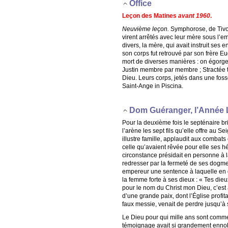
Office
Leçon des Matines
avant 1960
.
Neuvième leçon.
Symphorose, de Tivoli
virent arrêtés avec leur mère sous l’e
divers, la mère, qui avait instruit ses 
son corps fut retrouvé par son frère Eu
mort de diverses manières : on égorgea
Justin membre par membre ; Stractée t
Dieu. Leurs corps, jetés dans une fosse
Saint-Ange in Piscina.
Dom Guéranger, l’Année 
Pour la deuxième fois le septénaire bri
l’arène les sept fils qu’elle offre au 
illustre famille, applaudit aux combat
celle qu’avaient rêvée pour elle ses hé
circonstance présidait en personne à la
redresser par la fermeté de ses dogme
empereur une sentence à laquelle en d’a
la femme forte à ses dieux : « Tes die
pour le nom du Christ mon Dieu, c’est a
d’une grande paix, dont l’Église prof
faux messie, venait de perdre jusqu’à 
Le Dieu pour qui mille ans sont comm
témoignage avait si grandement ennobli