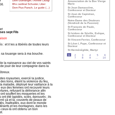
à
Dom Guéranger, l’Année Liturgi
Annonciation de la Bse Vierge
Marie
56.
Bhx cardinal Schuster, Liber
St Jean Damascène,
Dom Pius Parsch, Le guide (…)
Confesseur et Docteur
St Jean de Capistran,
Confesseur
Notre-Dame des Douleurs
(Vendredi de la Passion)
St François de Paule,
let
Confesseur
ses sept Fils
St Isidore de Séville, Evêque,
Confesseur et Docteur
ison
St Vincent Ferrier, Confesseur
St Léon I, Pape, Confesseur et
 : et il les a libérés de toutes leurs
Docteur
St Herménégilde, Martyr
rs sa louange sera à ma bouche.
1
2
3
4
5
6
7
8
9
…
14
de la naissance au ciel de vos saints
 de jouir de leur compagnie dans la
Hébreux.
s des royaumes, exercé la justice,
es lions, éteint la violence du feu,
a maladie, déployé leur vaillance à la
r eux des femmes ont recouvré leurs
rtures, refusant la délivrance afin
 ont souffert les moqueries et les
s ont été lapidés, sciés, éprouvés ; ils
 erré çà et là, couverts de peaux de
tés, maltraités, eux dont le monde
s déserts et les montagnes, dans les
us ceux-là ont obtenu un bon
t.