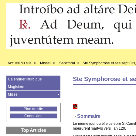
Accueil du site
>
Missel
>
Sanctoral
>
Ste Symphorose et ses sept Fils,
Ste Symphorose et ses
Calendrier liturgique
Magistère
Missel
Plan du site
Sommaire
Connexion
Le même jour où elle célèbre St Camill
moururent martyrs vers l’an 120.
Top Articles