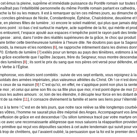
r cet émus la pleine, suprême et immédiate puissance du Pontife romain sur toutes l
trait pas l’infaillibilité personnelle du même Pontife romain parlant ex cathedra, c
he la foi ou les mœurs. Il est à remarquer qu’en ces mêmes jours, au dimanche du m
conciles généraux de Nicée, Constantinople, Éphèse, Chalcédoine, deuxième et 
 en pleines fêtes de lumière ; ici encore le soleil matériel, qui plus que jamais dé
ions point : ici-bas c’est surtout le martyre, acte suprême de la foi, qui mérite et p
entourent, l’espace ajouté aux espaces n’empêche point le rayon parti des limites
esse : ainsi, dans l’ordre des réalités supérieures de la grâce, le choc qui produit
aire briller cette bienheureuse lumière à l’heure dite. Ne doutons pas que la Sagess
poids, la mesure et les nombres
[
6
]
, ne rapproche intimement dans les divines don
870. Enfants de lumière
[
7
]
exilés pour un temps au pays des ténèbres, estimons à leu
t la grâce excellente que l’apôtre Jacques, frère du Seigneur, nous montre descendan
e des lumières
[
8
]
; ils sont le prix du sang que nos pères ont versé pour défendre, 
e Verbe à l’Église.
horose, vos désirs sont comblés : suivie de vos sept enfants, vous rejoignez à la 
soldats des armées impériales, plus valeureux athlètes du Christ. Oh ! ce n’est donc 
s ceux de sa maison
[
9
]
! C’est qu’ici, en effet, ne s’applique point non plus la sen
 moi ; et celui qui aime son fils ou sa fille plus que moi, n’est point digne de moi
[
1
tous les autres amours : or, loin de les éteindre, il décuple leur force en les dotant d
nt de sa mère
[
11
]
, il consacre divinement la famille et serre ses liens pour l’éternité
 à la terre ! C’est en de tels jours, que notre race relève sa tête longtemps courbé
es vôtres, l’homme ne saurait plus être méprisé des Anges. Accompagnant vos âme
effusion de grâce en est descendue ! Du sillon lumineux tracé par votre martyre ont
-ce avec une reconnaissante allégresse que nous saluons la réapparition provide
 primitive qui reçut vos dépouilles sacrées à cet autre lendemain qui suivit pour vo
 trop de chrétiens, qui l’avaient oublié, la persuasion que la foi est le premier des 