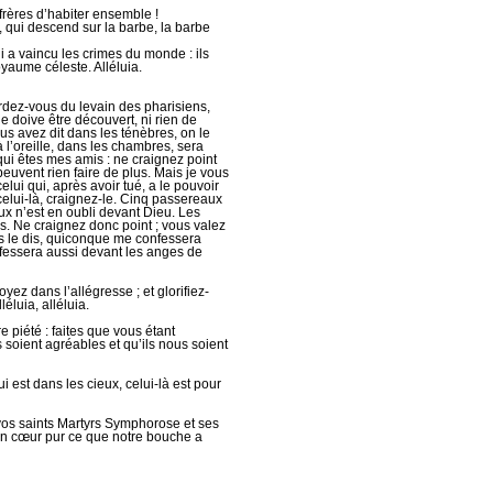
frères d’habiter ensemble !
 qui descend sur la barbe, la barbe
qui a vaincu les crimes du monde : ils
oyaume céleste. Alléluia.
ardez-vous du levain des pharisiens,
 ne doive être découvert, ni rien de
us avez dit dans les ténèbres, on le
à l’oreille, dans les chambres, sera
 qui êtes mes amis : ne craignez point
 peuvent rien faire de plus. Mais je vous
lui qui, après avoir tué, a le pouvoir
 celui-là, craignez-le. Cinq passereaux
ux n’est en oubli devant Dieu. Les
. Ne craignez donc point ; vous valez
s le dis, quiconque me confessera
fessera aussi devant les anges de
yez dans l’allégresse ; et glorifiez-
léluia, alléluia.
 piété : faites que vous étant
 soient agréables et qu’ils nous soient
 est dans les cieux, celui-là est pour
 vos saints Martyrs Symphorose et ses
 un cœur pur ce que notre bouche a