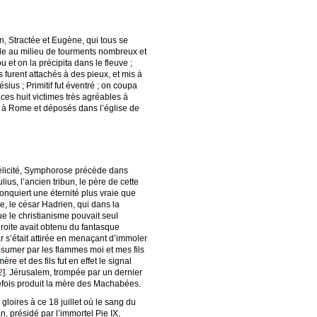
in, Stractée et Eugène, qui tous se
ible au milieu de tourments nombreux et
u et on la précipita dans le fleuve ;
s furent attachés à des pieux, et mis à
ius ; Primitif fut éventré ; on coupa
es huit victimes très agréables à
tés à Rome et déposés dans l’église de
 Félicité, Symphorose précède dans
ius, l’ancien tribun, le père de cette
onquiert une éternité plus vraie que
se, le césar Hadrien, qui dans la
ue le christianisme pouvait seul
droite avait obtenu du fantasque
ar s’était attirée en menaçant d’immoler
onsumer par les flammes moi et mes fils
 et des fils fut en effet le signal
2
]
. Jérusalem, trompée par un dernier
trefois produit la mère des Machabées.
s gloires à ce 18 juillet où le sang du
, présidé par l’immortel Pie IX,