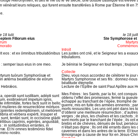
rologe Hiéronymien, et dès le IVe ou le Ve siècle, une double basilique est élevée 
’on vénérait leurs reliques, qui furent ensuite transférées à Rome par Étienne III en 7
le.
 18 Iulii
le 18 juil
eptem Filiorum eius
Ste Symphorose et 
yrum
Martyrs
oratio
Commémora
Introït
t eos : et ex ómnibus tribulatiónibus
Les justes ont crié, et le Seigneur les a exaucés
tribulations.
 semper laus eius in ore meo.
Je bénirai le Seigneur en tout temps ; toujou
Collecte
ártyrum tuórum Symphorósæ et
Dieu, vous nous accordez de célébrer le jour 
is in ætérna beatitúdine de eórum
Martyrs Symphorose et ses fils : donnez-nous
béatitude éternelle.
ad Hebrǽos.
Lecture de l’Épître de saint Paul Apôtre aux 
Mes Frères : les Saints, par la foi, ont conqui
a, operáti sunt iustítiam, adépti sunt
obtenu l’effet des promesses, fermé la gueule d
um, exstinxérunt ímpetum ignis,
échappé au tranchant de l’épée, triomphé de l
infirmitáte, fortes facti sunt in bello,
guerre, mis en fuite des armées ennemis ; pa
nt mulíeres de resurrectióne mórtuos
morts ressuscités. Les uns ont péri dans les to
uscipiéntes redemptiónem, ut meliórem
d’obtenir une meilleure résurrection ; d’autres
díbria et vérbera expérti, ínsuper et
verges ; de plus, les chaînes et les cachots ; il
 sunt, tentári sunt, in occisióne gládii
sont morts par le tranchant de l’épée ; ils ont
péllibus caprínis, egéntes, angustiáti,
brebis et de chèvres, dénués de tout, persécu
 : in solitudínibus errántes, in
n’était pas digne ; Ils ont été errants dans le
rræ. Et hi omnes testimónio fídei
cavernes et dans les antres de la terre. Et to
Dómino nostro.
témoignage à cause de leur foi en Jésus-Chris