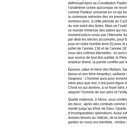
définissait dans sa Constitution Pasto
l’anathème contre quiconque ne reconnaî
comme Pasteur universel en ce qui touc
la commune mémoire des six premiers 
sommes donc, à cette période du Cycle,
du vrai soleil des âmes. Mais ne l’oubl
ce monde immense des astres qui nous 
moment précis voulu par l’éternelle Sag
par delà les siècles accumulés, pour f
joue en notre humble terre
[
5
]
avec le 
juillet de l’année 136 et de l’année 1
nous des collines éternelles : ils son
que source de tout don parfait, le Pèr
ampleur divine, la parole confiée par l
Épouse, sœur et mère des Martyrs, Symp
époux et son frère Amantius, vaillants 
Seigneur : L’homme aura pour ennemi
mère plus que moi, n’est point digne de
Christ roi qui domine, à ce foyer béni, 
séparer l’homme de son père et l’enfa
Quelle noblesse, ô héros, vous conférez
les deux ; après des combats comme l
monté jusqu’au trône de Dieu ! Quelle 
d’incomparables splendeurs. Aussi est
assises tenues au Vatican, de la tombe
gardez en nous vos bienfaits ; rendez à