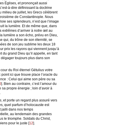
es Églises, et prononçait aussi
’est-à-dire définissant la doctrine
ilieu de juillet, les Grecs célèbrent
troisième de Constantinople. Nous
ploie ses splendeurs, n’est que l’image
roduit la lumière. Et de même que, dans
 extrêmes d’arriver à notre œil au
 la lumière a son écho, prévu en Dieu,
e qui, du trône de son éternité, se
nées de son jeu sublime les deux 18
r prix les rayons qui viennent jusqu’à
t du grand Dieu qu’il appelle, en tant
et dégager toujours plus dans son
cour du Roi éternel Gétulius votre
point ici que trouve place l’oracle du
tence : Celui qui aime son père ou sa
0
]
. Bien au contraire, c’est l’amour du
e sa propre énergie ; loin d’avoir à
.
e, et porte un regard plus assuré vers
s, quel parfum d’holocauste est
 jailli dans nos temps
ntielle, au lendemain des grandes
us le triomphe. Soldats du Christ,
biens pour le juste
[
12
]
.