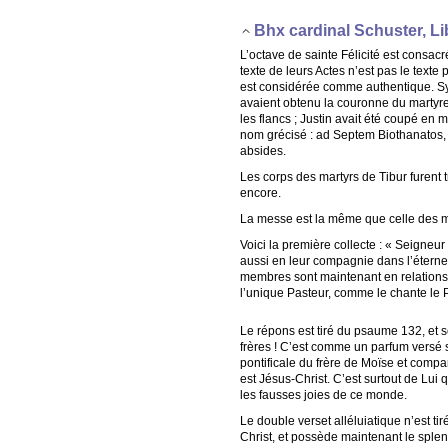
Bhx cardinal Schuster, 
L’octave de sainte Félicité est consac
texte de leurs Actes n’est pas le texte
est considérée comme authentique. Symp
avaient obtenu la couronne du martyre d
les flancs ; Justin avait été coupé en 
nom grécisé : ad Septem Biothanatos, e
absides.
Les corps des martyrs de Tibur furent 
encore.
La messe est la même que celle des mar
Voici la première collecte : « Seigneu
aussi en leur compagnie dans l’éternelle 
membres sont maintenant en relations ré
l’unique Pasteur, comme le chante le 
Le répons est tiré du psaume 132, et 
frères ! C’est comme un parfum versé su
pontificale du frère de Moïse et compar
est Jésus-Christ. C’est surtout de Lui 
les fausses joies de ce monde.
Le double verset alléluiatique n’est tiré
Christ, et possède maintenant le sple