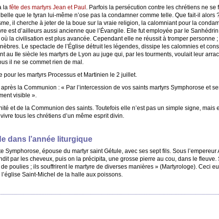
à la
fête des martyrs Jean et Paul
. Parfois la persécution contre les chrétiens ne se 
i belle que le tyran lui-même n’ose pas la condamner comme telle. Que fait-il alors ? 
sme, il cherche à jeter de la boue sur la vraie religion, la calomniant pour la con
 est d’ailleurs aussi ancienne que l’Évangile. Elle fut employée par le Sanhédrin co
 où la civilisation est plus avancée. Cependant elle ne réussit à tromper personne ; c
nèbres. Le spectacle de l’Église détruit les légendes, dissipe les calomnies et cons
u IIe siècle les martyrs de Lyon au juge qui, par les tourments, voulait leur arra
us il ne se commet rien de mal.
 pour les martyrs Processus et Martinien le 2 juillet.
es après la Communion : « Par l’intercession de vos saints martyrs Symphorose et ses
ment visible ».
unité et de la Communion des saints. Toutefois elle n’est pas un simple signe, mais el
 vivre tous les chrétiens d’un même esprit divin.
e dans l’année liturgique
te Symphorose, épouse du martyr saint Gétule, avec ses sept fils. Sous l’empereur 
t par les cheveux, puis on la précipita, une grosse pierre au cou, dans le fleuve. S
 poulies ; ils souffrirent le martyre de diverses manières » (Martyrologe). Ceci eut
l’église Saint-Michel de la halle aux poissons.