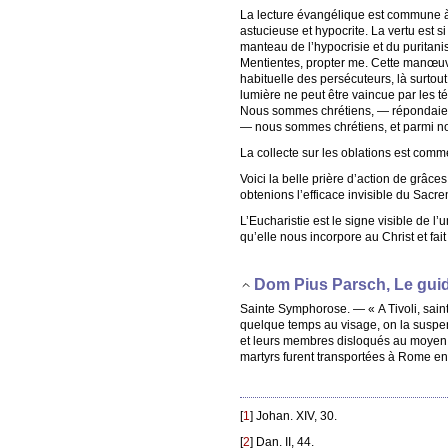
La lecture évangélique est commune 
astucieuse et hypocrite. La vertu est s
manteau de l’hypocrisie et du puritani
Mentientes, propter me. Cette manœuvre
habituelle des persécuteurs, là surtout
lumière ne peut être vaincue par les té
Nous sommes chrétiens, — répondaient a
— nous sommes chrétiens, et parmi no
La collecte sur les oblations est comme
Voici la belle prière d’action de grâc
obtenions l’efficace invisible du Sacre
L’Eucharistie est le signe visible de l’
qu’elle nous incorpore au Christ et fait
Dom Pius Parsch, Le guid
Sainte Symphorose. — « A Tivoli, sain
quelque temps au visage, on la suspendi
et leurs membres disloqués au moyen de
martyrs furent transportées à Rome en 
[
1
]
Johan. XIV, 30.
[
2
]
Dan. II, 44.