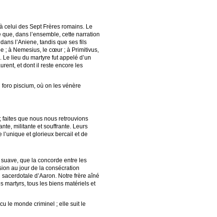
 à celui des Sept Frères romains. Le
e que, dans l’ensemble, cette narration
ans l’Aniene, tandis que ses fils
e ; à Nemesius, le cœur ; à Primitivus,
. Le lieu du martyre fut appelé d’un
ent, et dont il reste encore les
 foro piscium, où on les vénère
 ; faites que nous nous retrouvions
ante, militante et souffrante. Leurs
l’unique et glorieux bercail et de
 suave, que la concorde entre les
usion au jour de la consécration
on sacerdotale d’Aaron. Notre frère aîné
s martyrs, tous les biens matériels et
ncu le monde criminel ; elle suit le