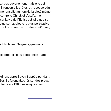
fait pas ouvertement, mais elle est
Il renverse les rôles, et, recouvert du
damner ensuite au nom de la piété même.
ntre le Christ, et c’est l’arme
ar la vie de l’Église est telle que sa
titue son apologie la plus persuasive.
cher la confession de crimes infâmes ;
 Fils, faites, Seigneur, que nous
le produit ce qu’elle signifie, parce
Adrien, après l’avoir frappée pendant
es fils furent attachés sur des pieux
 lieu vers 138. Les reliques des