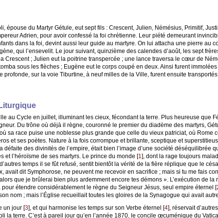
, épouse du Martyr Gétule, eut sept fils : Crescent, Julien, Némésius, Primitif, Just
mpereur Adrien, pour avoir confessé la foi chrétienne. Leur piété demeurant invinc
enfants dans la foi, devint aussi leur guide au martyre. On lui attacha une pierre au co
gène, qui l’ensevelit. Le jour suivant, quinzième des calendes d’août, les sept frère
 Crescent ; Julien eut la poitrine transpercée ; une lance traversa le cœur de Némés
omba sous les flèches ; Eugène eut le corps coupé en deux. Ainsi furent immolées c
 profonde, sur la voie Tiburtine, à neuf milles de la Ville, furent ensuite transpor
Liturgique
lle au Cycle en juillet, illuminant les cieux, fécondant la terre. Plus heureuse que
Seigneur. Du trône où déjà il règne, couronné le premier du diadème des martyrs, Gétul
s où sa race puise une noblesse plus grande que celle du vieux patriciat, où Rome c
ros et ses poètes. Nature à la fois corrompue et brillante, sceptique et superstitieu
 défaite des divinités de l’empire, était bien l’image d’une société déséquilibrée q
s et l’héroïsme de ses martyrs. Le prince du monde
[
1
]
, dont la rage toujours mala
utres temps il se fût refusé, sentit bientôt la vérité de la fière réplique que le cés
ux, avait dit Symphorose, ne peuvent me recevoir en sacrifice ; mais si tu me fais c
lors que je brûlerai bien plus ardemment encore tes démons ». L’exécution de la mère
ita pour étendre considérablement le règne du Seigneur Jésus, seul empire éternel
[
son nom ; mais l’Église recueillait toutes les gloires de la Synagogue qui avait au
e un jour
[
3
]
, et qui harmonise les temps sur son Verbe éternel
[
4
]
, réservait d’autre
 la terre. C’est à pareil jour qu’en l’année 1870, le concile œcuménique du Vatican