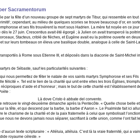
Liber Sacramentorum
rée par la fête d’un nouveau groupe de sept martyrs de Tibur, qui ressemble en tout
 primitif ; cependant, au milieu de quelques scories se trouve beaucoup d’or, en sort
horose et ses fils trouvèrent la mort sous Hadrien. La mère fut noyée en ce jour d
ès le 27 juin. Crescentius avait été égorgé ; à Julien on avait transpercé la poitrin
morceaux, Stacteus, criblé de flèches, et Eugène avait eu la poitrine ouverte en deux
t sur leurs tombeaux on éleva une basilique double, analogue à celle de Saint-Laur
transportés à Rome sous Etienne III, et déposés dans la diaconie de Saint-Michel in
tyrs de Sébaste, sauf les particularités suivantes :
r qui nous permettez de fêter le natale de vos saints martyrs Symphorose et ses Fils
félicité ». Tel est le lien de la charité qui unit entre elles les trois Églises, triomph
ciproques d’aide et d’honneur ; mais le but de cette charité est l’établissement de 
Poète :
Là dove Cristo è abbate del convento.
se retrouve le vingt-deuxième dimanche après la Pentecôte. « Quelle chose belle et
r la tête, et qui descend par la barbe, la barbe d’Aaron ». Le Psalmiste fait ici all
e le charisme de la charité et de la paix fraternelle à celui que symbolisait l’oncti
que nous ne devons jamais nous séparer, sacrifiant à cette union, comme l’ont fait le
 d’aucun texte scripturaire : « Alléluia, alléluia. C’est là la vraie fraternité, qui a vai
ndide royaume céleste. »