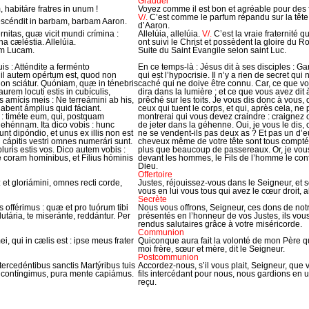
Graduel
abitáre fratres in unum !
Voyez comme il est bon et agréable pour des 
V/.
C’est comme le parfum répandu sur la tête,
escéndit in barbam, barbam Aaron.
d’Aaron.
rnitas, quæ vicit mundi crímina :
Allelúia, allelúia.
V/.
C’est la vraie fraternité 
na cæléstia. Allelúia.
ont suivi le Christ et possèdent la gloire du R
um Lucam.
Suite du Saint Évangile selon saint Luc.
suis : Atténdite a ferménto
En ce temps-là : Jésus dit à ses disciples : G
hil autem opértum est, quod non
qui est l’hypocrisie. Il n’y a rien de secret qui
on sciátur. Quóniam, quæ in ténebris
caché qui ne doive être connu. Car, ce que vo
 aurem locuti estis in cubículis,
dira dans la lumière ; et ce que vous avez dit 
s amícis meis : Ne terreámini ab his,
prêché sur les toits. Je vous dis donc à vous,
abent ámplius quid fáciant.
ceux qui tuent le corps, et qui, après cela, ne
: timéte eum, qui, postquam
montrerai qui vous devez craindre : craignez ce
gehénnam. Ita dico vobis : hunc
de jeter dans la géhenne. Oui, je vous le dis,
t dipóndio, et unus ex illis non est
ne se vendent-ils pas deux as ? Et pas un d’e
 cápitis vestri omnes numerári sunt.
cheveux même de votre tête sont tous comptés
luris estis vos. Dico autem vobis :
plus que beaucoup de passereaux. Or, je vou
 coram homínibus, et Fílius hóminis
devant les hommes, le Fils de l’homme le con
Dieu.
Offertoire
: et gloriámini, omnes recti corde,
Justes, réjouissez-vous dans le Seigneur, et so
vous en lui vous tous qui avez le cœur droit, al
Secrète
 offérimus : quæ et pro tuórum tibi
Nous vous offrons, Seigneur, ces dons de notre
lutária, te miseránte, reddántur. Per
présentés en l’honneur de vos Justes, ils vous
rendus salutaires grâce à votre miséricorde.
Communion
, qui in cælis est : ipse meus frater
Quiconque aura fait la volonté de mon Père qui
moi frère, sœur et mère, dit le Seigneur.
Postcommunion
rcedéntibus sanctis Martýribus tuis
Accordez-nous, s’il vous plait, Seigneur, que
re contíngimus, pura mente capiámus.
fils intercédant pour nous, nous gardions en
reçu.