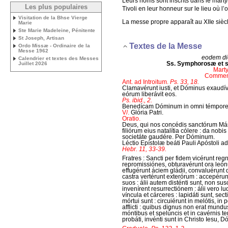
Leurs noms sont inscrits dans le marty
Les plus populaires
Tivoli en leur honneur sur le lieu où l
Visitation de la Bhse Vierge
La messe propre apparaît au XIIe sièc
Marie
Ste Marie Madeleine, Pénitente
St Joseph, Artisan
Textes de la Messe
Ordo Missæ - Ordinaire de la
Messe 1962
eodem die
Calendrier et textes des Messes
Ss. Symphorosæ et s
Juillet 2026
Mart
Commem
Ant. ad Introitum.
Ps. 33, 18.
Clamavérunt iusti, et Dóminus exaudívi
eórum liberávit eos.
Ps. ibid., 2.
Benedícam Dóminum in omni témpore :
V/.
Glória Patri.
Oratio.
Deus, qui nos concédis sanctórum M
filiórum eius natalítia cólere : da nob
societáte gaudére. Per Dóminum.
Léctio Epístolæ beáti Pauli Apóstoli 
Hebr. 11, 33-39.
Fratres : Sancti per fidem vicérunt regn
repromissiónes, obturavérunt ora león
effugérunt áciem gládii, convaluérunt de 
castra vertérunt exterórum : accepéru
suos : álii autem disténti sunt, non s
invenírent resurrectiónem : álii vero lu
víncula et cárceres : lapidáti sunt, secti
mórtui sunt : circuiérunt in melótis, in 
afflicti : quibus dignus non erat mundus
móntibus et spelúncis et in cavérnis te
probáti, invénti sunt in Christo Iesu, 