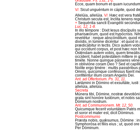
Graduale.
Ps. 132, 1-2.
Ecce, quam bonum et quam iucundum, h
V/.
Sicut unguéntum in cápite, quod d
Allelúia, allelúia.
V/.
Hæc est vera fraté
Christum secuta est, ínclita tenens reg
+
Sequéntia sancti Evangélii secúnd
Luc. 12, 1-8.
In illo témpore : Dixit Iesus discípulis 
pharisæórum, quod est hypócrisis. Ni
revelétur : neque abscónditum, quod n
dixístis, in lúmine dicéntur : et quod in
prædicábitur in tectis. Dico autem vobi
qui occídunt corpus, et post hæc non h
Osténdam autem vobis, quem timeátis 
occídent, habet potestátem míttere in 
timéte. Nonne quinque pásseres véneun
in oblivióne coram Deo ? Sed et capílli
Nolíte ergo timére : multis passéribus p
Omnis, quicúmque conféssus fúerit me
confiténtur illum coram Angelis Dei.
Ant. ad Offertorium.
Ps. 31, 11.
Lætámini in Dómino et exsultáte, iusti 
allelúia, allelúia.
Secreta
Múnera tibi, Dómine, nostræ devotiónis
grata sint honóre Iustórum, et nobis sa
Dóminum nostrum.
Ant. ad Communionem.
Mt. 12, 50.
Quicumque fecerit voluntátem Patris mei
et soror et mater est, dicit Dóminus.
Postcommunio
Præsta nobis, quǽsumus, Dómine : inte
Symphorósa et fíliis eius ; ut, quod o
Per Dóminum.