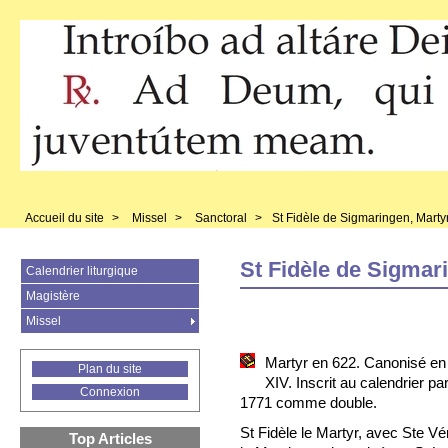
Accueil du site
>
Missel
>
Sanctoral
>
St Fidèle de Sigmaringen, Marty
St Fidèle de Sigmar
Calendrier liturgique
Magistère
Missel
Martyr en 622. Canonisé en
Plan du site
XIV. Inscrit au calendrier p
Connexion
1771 comme double.
St Fidèle le Martyr, avec Ste Vé
Top Articles