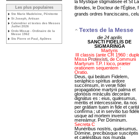
la Mystique stigmatisée et St L
Brindes, le Docteur de l’Église,
Les plus populaires
grands ordres franciscains, cel
Ste Marie Madeleine, Pénitente
St Joseph, Artisan
Calendrier et textes des Messes
Juillet 2026
Textes de la Messe
Ordo Missæ - Ordinaire de la
Messe 1962
die 24 aprilis
Sts Pierre et Paul, Apôtres
SANCTI FIDELIS DE
SIGMARINGA
Martyris
III classis (ante CR 1960 : dupl
Missa
Protexísti
,
de Communi
Martyrum T.P. I loco, præter
orationem sequentem :
Oratio.
Deus, qui beátum Fidelem,
seráphico spíritus ardore
succénsum, in veræ fídei
propagatióne martýrii palma et
gloriósis miráculis decoráre
dignátus es : eius, quǽsumus,
méritis et intercessióne, ita nos
per grátiam tuam in fide et carit
confírma ; ut in servítio tuo fidél
usque ad mortem inveníri
mereámur. Per Dóminum.
Secreta C
Munéribus nostris, quǽsumus,
Dómine, precibúsque suscéptis 
et cæléstibus nos munda