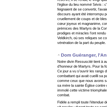
l’église du lieu nommé Sévis : c’
feignaient de se convertir, l’ava
discours ayant été interrompu pa
cruellement de coups et de bless
cœur joyeux et magnanime, cons
prémices des Martyrs de la Co
prodiges et miracles l’ont rendu
Veldkirch, où ses reliques se co
vénération de la part du peuple.
Dom Guéranger, l’An
Notre divin Ressuscité tient à 
d’honneur de Martyrs. Pour la for
Ce jour a vu s’ouvrir les rangs 
combattant qui avait cueilli sa 
comme ceux que nous avons sal
sa mère la sainte Église contre 
immolé cette victime triomphale, 
combat.
Fidèle a rempli toute l’étendue 
vit reculer ; durant toute sa carri