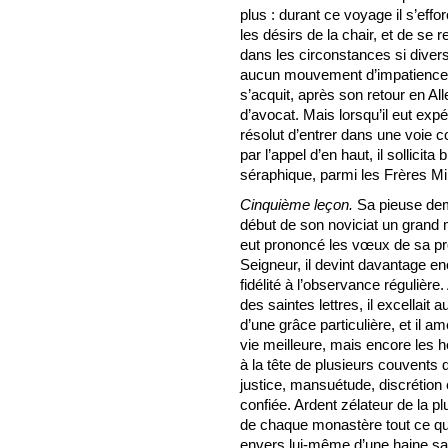
plus : durant ce voyage il s’effo
les désirs de la chair, et de se
dans les circonstances si diverse
aucun mouvement d’impatience. Va
s’acquit, après son retour en A
d’avocat. Mais lorsqu’il eut expé
résolut d’entrer dans une voie c
par l’appel d’en haut, il sollicit
séraphique, parmi les Frères M
Cinquième leçon.
Sa pieuse dema
début de son noviciat un grand 
eut prononcé les vœux de sa prof
Seigneur, il devint davantage en
fidélité à l’observance régulière
des saintes lettres, il excellait a
d’une grâce particulière, et il 
vie meilleure, mais encore les h
à la tête de plusieurs couvents 
justice, mansuétude, discrétion e
confiée. Ardent zélateur de la plu
de chaque monastère tout ce qui
envers lui-même d’une haine salu