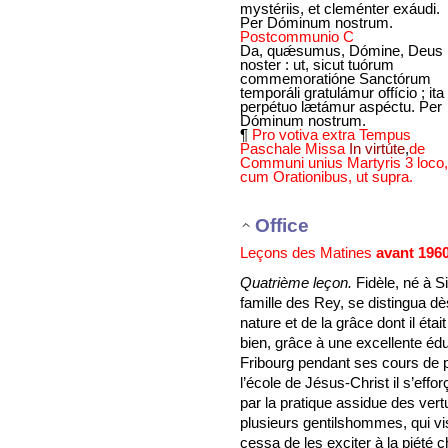
mystériis, et cleménter exáudi.
Per Dóminum nostrum.
Postcommunio C
Da, quǽsumus, Dómine, Deus
noster : ut, sicut tuórum
commemoratióne Sanctórum
temporáli gratulámur offício ; ita
perpétuo lætámur aspéctu. Per
Dóminum nostrum.
¶
Pro votiva extra Tempus
Paschale Missa
In virtúte
,
de
Communi unius Martyris 3 loco,
cum Orationibus, ut supra.
Office
Leçons des Matines
avant 196
Quatrième leçon.
Fidèle, né à S
famille des Rey, se distingua dè
nature et de la grâce dont il éta
bien, grâce à une excellente édu
Fribourg pendant ses cours de 
l’école de Jésus-Christ il s’effo
par la pratique assidue des ve
plusieurs gentilshommes, qui visi
cessa de les exciter à la piété ch