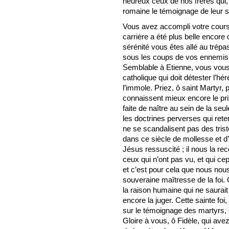
heureux ceux de nos frères qui, 
romaine le témoignage de leur 
Vous avez accompli votre course 
carrière a été plus belle encore
sérénité vous êtes allé au trép
sous les coups de vos ennemis q
Semblable à Etienne, vous vous ê
catholique qui doit détester l’hér
l’immole. Priez, ô saint Martyr, p
connaissent mieux encore le prix 
faite de naître au sein de la seul
les doctrines perverses qui retent
ne se scandalisent pas des trist
dans ce siècle de mollesse et d’o
Jésus ressuscité ; il nous la r
ceux qui n’ont pas vu, et qui ce
et c’est pour cela que nous nous
souveraine maîtresse de la foi. 
la raison humaine qui ne saurait
encore la juger. Cette sainte foi
sur le témoignage des martyrs, 
Gloire à vous, ô Fidèle, qui ave