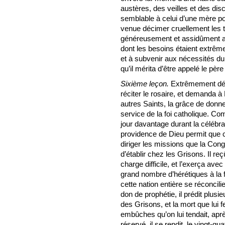
austères, des veilles et des disc
semblable à celui d’une mère pou
venue décimer cruellement les t
généreusement et assidûment au
dont les besoins étaient extrêmes
et à subvenir aux nécessités du
qu’il mérita d’être appelé le père 
Sixième leçon.
Extrêmement dévot
réciter le rosaire, et demanda à 
autres Saints, la grâce de donne
service de la foi catholique. C
jour davantage durant la célébrat
providence de Dieu permit que c
diriger les missions que la Con
d’établir chez les Grisons. Il r
charge difficile, et l’exerça avec
grand nombre d’hérétiques à la foi
cette nation entière se réconcili
don de prophétie, il prédit plus
des Grisons, et la mort que lui fe
embûches qu’on lui tendait, aprè
réservé, il se rendit, le vingt-qua