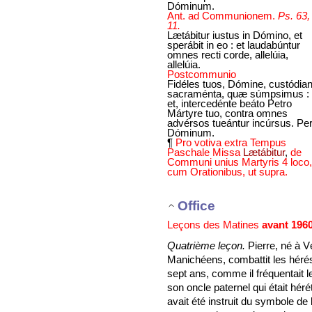
Dóminum.
Ant. ad Communionem.
Ps. 63,
11.
Lætábitur iustus in Dómino, et
sperábit in eo : et laudabúntur
omnes recti corde, allelúia,
allelúia.
Postcommunio
Fidéles tuos, Dómine, custódian
sacraménta, quæ súmpsimus :
et, intercedénte beáto Petro
Mártyre tuo, contra omnes
advérsos tueántur incúrsus. Pe
Dóminum.
¶
Pro votiva extra Tempus
Paschale Missa
Lætábitur
,
de
Communi unius Martyris 4 loco,
cum Orationibus, ut supra.
Office
Leçons des Matines
avant 196
Quatrième leçon.
Pierre, né à V
Manichéens, combattit les héré
sept ans, comme il fréquentait 
son oncle paternel qui était héréti
avait été instruit du symbole de l