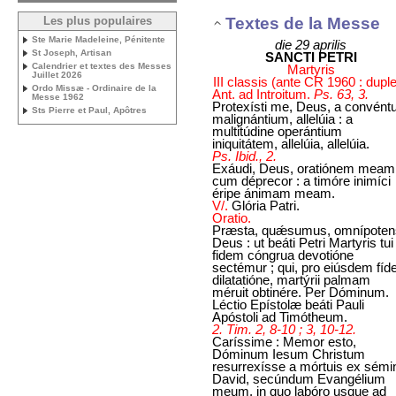
Textes de la Messe
Les plus populaires
Ste Marie Madeleine, Pénitente
die 29 aprilis
St Joseph, Artisan
SANCTI PETRI
Calendrier et textes des Messes
Martyris
Juillet 2026
III classis (ante CR 1960 : dupl
Ordo Missæ - Ordinaire de la
Ant. ad Introitum.
Ps. 63, 3.
Messe 1962
Protexísti me, Deus, a convént
Sts Pierre et Paul, Apôtres
malignántium, allelúia : a
multitúdine operántium
iniquitátem, allelúia, allelúia.
Ps. Ibid., 2.
Exáudi, Deus, oratiónem meam
cum déprecor : a timóre inimíci
éripe ánimam meam.
V/.
Glória Patri.
Oratio.
Præsta, quǽsumus, omnípoten
Deus : ut beáti Petri Martyris tui
fidem cóngrua devotióne
sectémur ; qui, pro eiúsdem fíde
dilatatióne, martýrii palmam
méruit obtinére. Per Dóminum.
Léctio Epístolæ beáti Pauli
Apóstoli ad Timótheum.
2. Tim. 2, 8-10 ; 3, 10-12.
Caríssime : Memor esto,
Dóminum Iesum Christum
resurrexísse a mórtuis ex sémi
David, secúndum Evangélium
meum, in quo labóro usque ad