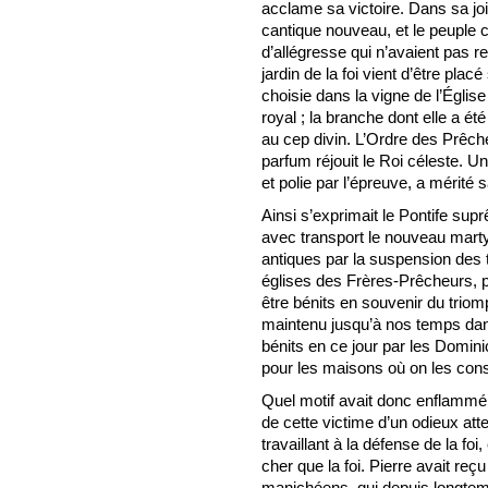
acclame sa victoire. Dans sa jo
cantique nouveau, et le peuple 
d’allégresse qui n’avaient pas ret
jardin de la foi vient d’être plac
choisie dans la vigne de l’Églis
royal ; la branche dont elle a ét
au cep divin. L’Ordre des Prêche
parfum réjouit le Roi céleste. Une
et polie par l’épreuve, a mérité s
Ainsi s’exprimait le Pontife sup
avec transport le nouveau marty
antiques par la suspension des t
églises des Frères-Prêcheurs, p
être bénits en souvenir du triom
maintenu jusqu’à nos temps dan
bénits en ce jour par les Domi
pour les maisons où on les con
Quel motif avait donc enflammé 
de cette victime d’un odieux at
travaillant à la défense de la foi
cher que la foi. Pierre avait reç
manichéens, qui depuis longtemp