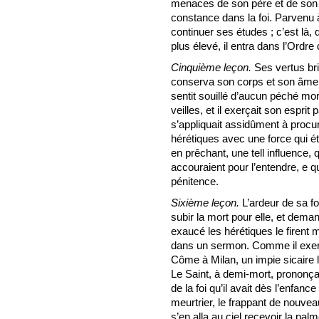
menaces de son père et de son 
constance dans la foi. Parvenu à
continuer ses études ; c’est là, 
plus élevé, il entra dans l’Ordr
Cinquième leçon.
Ses vertus bril
conserva son corps et son âme d
sentit souillé d’aucun péché mor
veilles, et il exerçait son esprit
s’appliquait assidûment à procure
hérétiques avec une force qui étai
en prêchant, une tell influence
accouraient pour l’entendre, e q
pénitence.
Sixième leçon.
L’ardeur de sa foi
subir la mort pour elle, et dema
exaucé les hérétiques le firent mo
dans un sermon. Comme il exerça
Côme à Milan, un impie sicaire 
Le Saint, à demi-mort, prononça
de la foi qu’il avait dès l’enfanc
meurtrier, le frappant de nouvea
s’en alla au ciel recevoir la pal