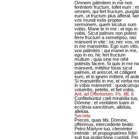
Omnem pálmitem in me non
feréntem fructum, tollet eum : et
omnem, qui fert fructum, purgáb
eum, ut fructum plus áfferat. Ia
vos mundi estis propter
sermónem, quem locútus sum
vobis. Mane te in me : et ego in
vobis. Sicut palmes non potest
ferre fructum a semetípso, nisi
mánserit in vite : sic nec vos, ni
in me manséritis. Ego sum vitis
vos pálmites : qui manet in me, 
ego in eo, hic fert fructum
multum : quia sine me nihil
potéstis fácere. Si quis in me n
mánserit, mittétur foras sicut
palmes, et aréscet, et cólligent
eum, et in ignem mittent, et arde
Si manséritis in me, et verba m
in vobis mánserint : quodcúmq
voluéritis, petétis, et fiet vobis.
Ant. ad Offertorium.
Ps. 88, 6.
Confitebúntur cæli mirabília tua,
Dómine : et veritátem tuam in
ecclésia sanctórum, allelúia,
allelúia.
Secreta
Preces, quas tibi, Dómine,
offérimus, intercedénte beáto
Petro Mártyre tuo, cleménter
inténde : et propugnatóres fídei
sub tua protectióne custódi. Per