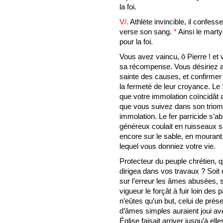
la foi.
V/.
Athlète invincible, il confess
verse son sang.
*
Ainsi le mart
pour la foi.
Vous avez vaincu, ô Pierre ! et v
sa récompense. Vous désiriez a
sainte des causes, et confirmer 
la fermeté de leur croyance. Le 
que votre immolation coïncidât 
que vous suivez dans son trio
immolation. Le fer parricide s’ab
généreux coulait en ruisseaux sur
encore sur le sable, en mouran
lequel vous donniez votre vie.
Protecteur du peuple chrétien, q
dirigea dans vos travaux ? Soit 
sur l’erreur les âmes abusées, s
vigueur le forçât à fuir loin des
n’eûtes qu’un but, celui de prés
d’âmes simples auraient joui ave
Église faisait arriver jusqu’à el