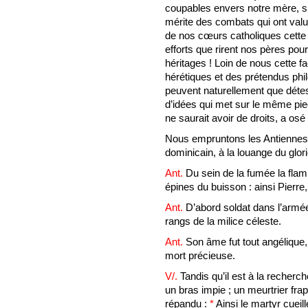
coupables envers notre mère, si
mérite des combats qui ont valu
de nos cœurs catholiques cette 
efforts que rirent nos pères pou
héritages ! Loin de nous cette fa
hérétiques et des prétendus phil
peuvent naturellement que détes
d’idées qui met sur le même pied l
ne saurait avoir de droits, a osé
Nous empruntons les Antiennes 
dominicain, à la louange du glor
Ant.
Du sein de la fumée la flamm
épines du buisson : ainsi Pierre, 
Ant.
D’abord soldat dans l’armée 
rangs de la milice céleste.
Ant.
Son âme fut tout angélique,
mort précieuse.
V/.
Tandis qu’il est à la recher
un bras impie ; un meurtrier frap
répandu :
*
Ainsi le martyr cuei