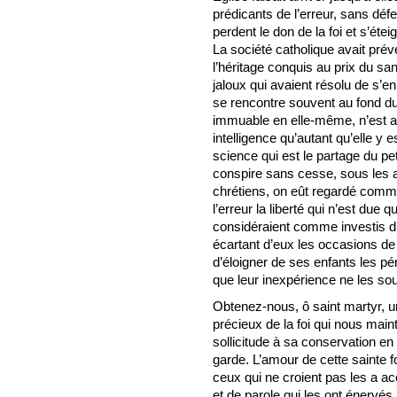
prédicants de l’erreur, sans dé
perdent le don de la foi et s’éte
La société catholique avait prév
l’héritage conquis au prix du s
jaloux qui avaient résolu de s’en 
se rencontre souvent au fond du
immuable en elle-même, n’est 
intelligence qu’autant qu’elle y e
science qui est le partage du peti
conspire sans cesse, sous les 
chrétiens, on eût regardé comm
l’erreur la liberté qui n’est due q
considéraient comme investis du 
écartant d’eux les occasions de
d’éloigner de ses enfants les pér
que leur inexpérience ne les s
Obtenez-nous, ô saint martyr, u
précieux de la foi qui nous main
sollicitude à sa conservation en
garde. L’amour de cette sainte fo
ceux qui ne croient pas les a
et de parole qui les ont énervés.