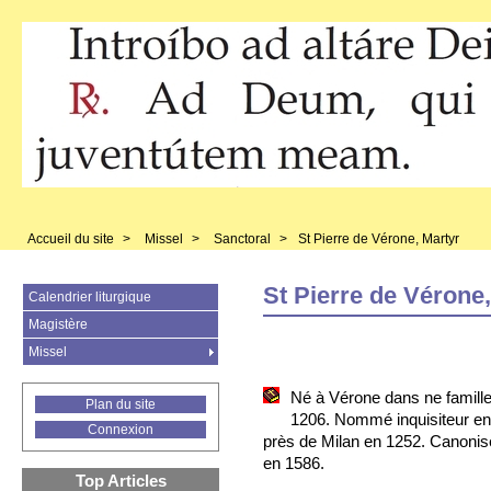
Accueil du site
>
Missel
>
Sanctoral
>
St Pierre de Vérone, Martyr
St Pierre de Vérone
Calendrier liturgique
Magistère
Missel
Né à Vérone dans ne famille
Plan du site
1206. Nommé inquisiteur en
Connexion
près de Milan en 1252. Canonis
en 1586.
Top Articles