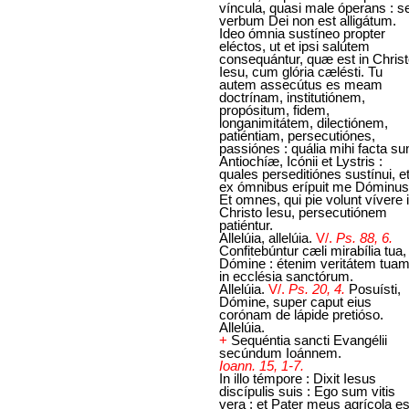
víncula, quasi male óperans : s
verbum Dei non est alligátum.
Ideo ómnia sustíneo propter
eléctos, ut et ipsi salútem
consequántur, quæ est in Chris
Iesu, cum glória cælésti. Tu
autem assecútus es meam
doctrínam, institutiónem,
propósitum, fidem,
longanimitátem, dilectiónem,
patiéntiam, persecutiónes,
passiónes : quália mihi facta su
Antiochíæ, Icónii et Lystris :
quales perseditiónes sustínui, e
ex ómnibus erípuit me Dóminus
Et omnes, qui pie volunt vívere 
Christo Iesu, persecutiónem
patiéntur.
Allelúia, allelúia.
V/.
Ps. 88, 6.
Confitebúntur cæli mirabília tua,
Dómine : étenim veritátem tua
in ecclésia sanctórum.
Allelúia.
V/.
Ps. 20, 4.
Posuísti,
Dómine, super caput eius
corónam de lápide pretióso.
Allelúia.
+
Sequéntia sancti Evangélii
secúndum Ioánnem.
Ioann. 15, 1-7.
In illo témpore : Dixit Iesus
discípulis suis : Ego sum vitis
vera : et Pater meus agrícola es