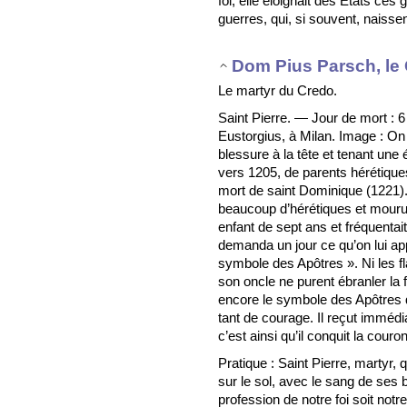
foi, elle éloignait des États ces
guerres, qui, si souvent, naissen
Dom Pius Parsch, le 
Le martyr du Credo.
Saint Pierre. — Jour de mort : 6
Eustorgius, à Milan. Image : On
blessure à la tête et tenant une 
vers 1205, de parents hérétiques
mort de saint Dominique (1221). Il
beaucoup d’hérétiques et mourut
enfant de sept ans et fréquentait 
demanda un jour ce qu’on lui app
symbole des Apôtres ». Ni les f
son oncle ne purent ébranler la f
encore le symbole des Apôtres q
tant de courage. Il reçut immé
c’est ainsi qu’il conquit la cour
Pratique : Saint Pierre, martyr, 
sur le sol, avec le sang de ses 
profession de notre foi soit notr