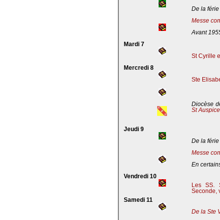
De la férie
Messe com
Avant 195
Mardi 7
St Cyrille
Mercredi 8
Ste Elisab
Diocèse de
St Auspic
Jeudi 9
De la férie
Messe com
En certains
Vendredi 10
Les SS. S
Seconde, v
Samedi 11
De la Ste 