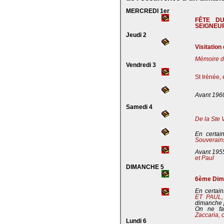
MERCREDI 1er
FÊTE D
SEIGNEU
Jeudi 2
Visitation
Mémoire de
Vendredi 3
St Irénée,
Avant 196
Samedi 4
De la Ste 
En certai
Souverains
Avant 195
et Paul
DIMANCHE 5
6ème Dima
En certain
ET PAUL
dimanche 
On ne fa
Zaccaria, 
Lundi 6