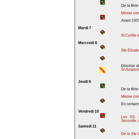
De la férie
Messe com
Avant 195
Mardi 7
St Cyrille
Mercredi 8
Ste Elisab
Diocèse de
St Auspic
Jeudi 9
De la férie
Messe com
En certains
Vendredi 10
Les SS. S
Seconde, v
Samedi 11
De la Ste 