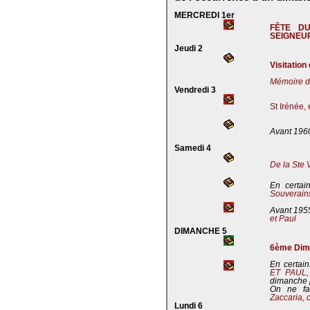
MERCREDI 1er
FÊTE D
SEIGNEU
Jeudi 2
Visitation
Mémoire de
Vendredi 3
St Irénée,
Avant 196
Samedi 4
De la Ste 
En certai
Souverains
Avant 195
et Paul
DIMANCHE 5
6ème Dima
En certain
ET PAUL
dimanche 
On ne fa
Zaccaria, 
Lundi 6