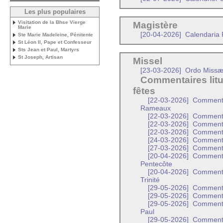
Les plus populaires
Visitation de la Bhse Vierge
Magistère
Marie
[20-04-2026]
Calendaria P
Ste Marie Madeleine, Pénitente
St Léon II, Pape et Confesseur
Sts Jean et Paul, Martyrs
St Joseph, Artisan
Missel
[23-03-2026]
Ordo Missæ 
Commentaires litu
fêtes
[22-03-2026]
Commentai
Rameaux
[22-03-2026]
Commentai
[22-03-2026]
Commentai
[22-03-2026]
Commentai
[24-03-2026]
Commentai
[27-03-2026]
Commentai
[20-04-2026]
Commentai
Pentecôte
[20-04-2026]
Commentair
Trinité
[29-05-2026]
Commentai
[29-05-2026]
Commentai
[29-05-2026]
Commentair
Paul
[29-05-2026]
Commentair