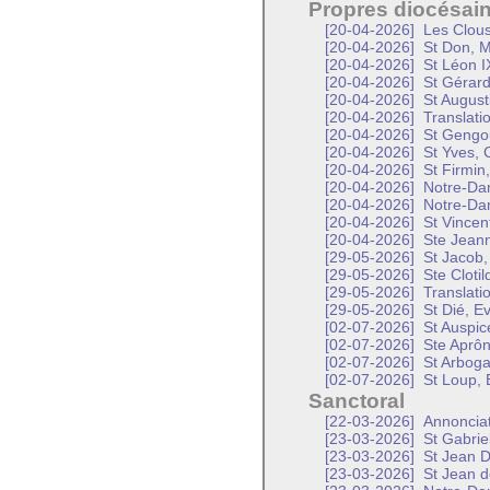
Propres diocésai
[20-04-2026]
Les Clous
[20-04-2026]
St Don, M
[20-04-2026]
St Léon I
[20-04-2026]
St Gérard
[20-04-2026]
St Augusti
[20-04-2026]
Translati
[20-04-2026]
St Gengou
[20-04-2026]
St Yves, 
[20-04-2026]
St Firmin
[20-04-2026]
Notre-Da
[20-04-2026]
Notre-Da
[20-04-2026]
St Vincen
[20-04-2026]
Ste Jeann
[29-05-2026]
St Jacob,
[29-05-2026]
Ste Clotil
[29-05-2026]
Translati
[29-05-2026]
St Dié, E
[02-07-2026]
St Auspic
[02-07-2026]
Ste Aprôn
[02-07-2026]
St Arboga
[02-07-2026]
St Loup, 
Sanctoral
[22-03-2026]
Annonciat
[23-03-2026]
St Gabrie
[23-03-2026]
St Jean D
[23-03-2026]
St Jean d