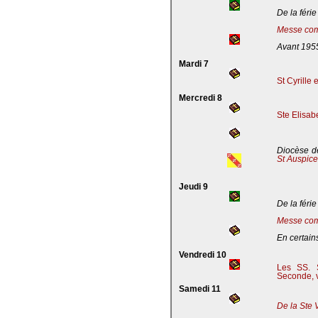
De la férie
Messe com
Avant 195
Mardi 7
St Cyrille
Mercredi 8
Ste Elisab
Diocèse de
St Auspic
Jeudi 9
De la férie
Messe com
En certains
Vendredi 10
Les SS. S
Seconde, v
Samedi 11
De la Ste 