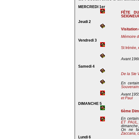
MERCREDI 1er
FÊTE D
SEIGNEU
Jeudi 2
Visitation
Mémoire de
Vendredi 3
St Irénée,
Avant 196
Samedi 4
De la Ste 
En certai
Souverains
Avant 195
et Paul
DIMANCHE 5
6ème Dima
En certain
ET PAUL
dimanche 
On ne fa
Zaccaria, 
Lundi 6