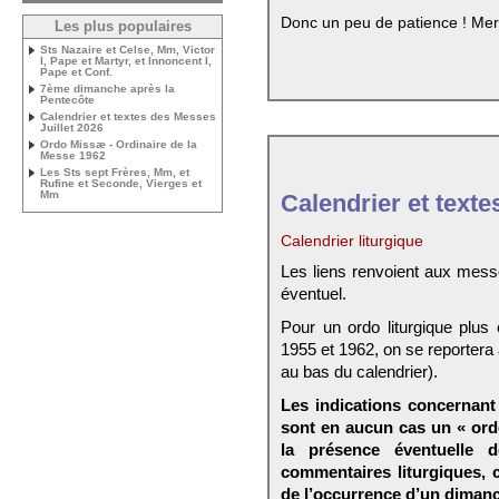
Donc un peu de patience ! Mer
Les plus populaires
Sts Nazaire et Celse, Mm, Victor
I, Pape et Martyr, et Innoncent I,
Pape et Conf.
7ème dimanche après la
Pentecôte
Calendrier et textes des Messes
Juillet 2026
Ordo Missæ - Ordinaire de la
Messe 1962
Les Sts sept Frères, Mm, et
Rufine et Seconde, Vierges et
Mm
Calendrier et texte
Calendrier liturgique
Les liens renvoient aux mess
éventuel.
Pour un ordo liturgique plus
1955 et 1962, on se reportera
au bas du calendrier).
Les indications concernant 
sont en aucun cas un « ord
la présence éventuelle 
commentaires liturgiques,
de l’occurrence d’un dimanc