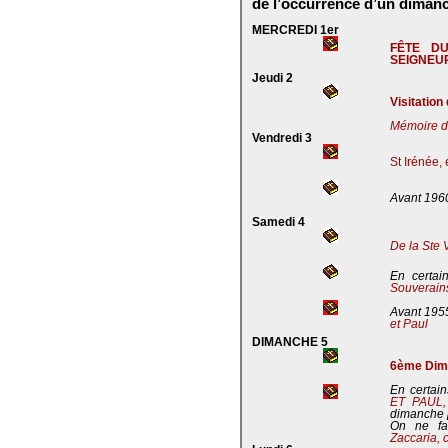
de l’occurrence d’un dimanc
MERCREDI 1er
FÊTE D
SEIGNEU
Jeudi 2
Visitation
Mémoire de
Vendredi 3
St Irénée,
Avant 196
Samedi 4
De la Ste 
En certai
Souverains
Avant 195
et Paul
DIMANCHE 5
6ème Dima
En certain
ET PAUL
dimanche 
On ne fa
Zaccaria, 