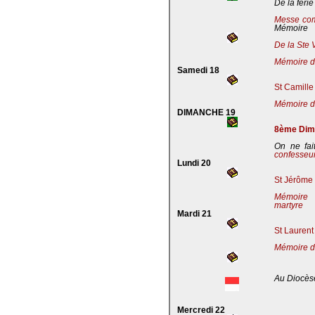
De la férie
Messe co
Mémoire
De la Ste 
Mémoire de
Samedi 18
St Camille
Mémoire de
DIMANCHE 19
8ème Dima
On ne fai
confesseu
Lundi 20
St Jérôme 
Mémoire 
martyre
Mardi 21
St Laurent
Mémoire d
Au Diocès
Mercredi 22