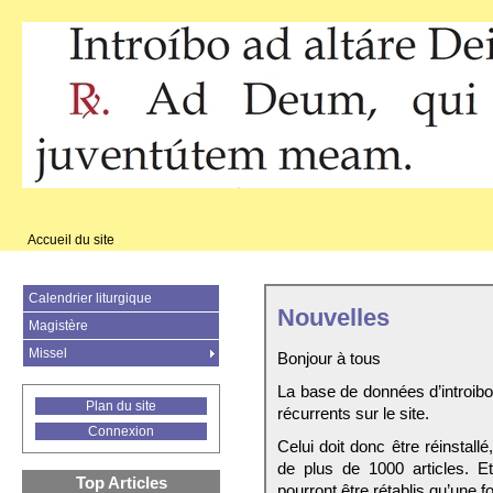
Accueil du site
Calendrier liturgique
Nouvelles
Magistère
Missel
Bonjour à tous
La base de données d’introib
Plan du site
récurrents sur le site.
Connexion
Celui doit donc être réinstall
de plus de 1000 articles. E
Top Articles
pourront être rétablis qu’une fo