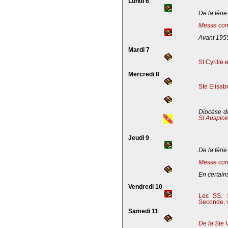
Lundi 6
De la férie
Messe com
Avant 195
Mardi 7
St Cyrille
Mercredi 8
Ste Elisab
Diocèse de
St Auspic
Jeudi 9
De la férie
Messe com
En certains
Vendredi 10
Les SS. S
Seconde, v
Samedi 11
De la Ste 