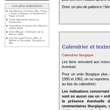
Les plus populaires
Donc un peu de patience ! Me
Sts Nazaire et Celse, Mm, Victor
I, Pape et Martyr, et Innoncent I,
Pape et Conf.
7ème dimanche après la
Pentecôte
Calendrier et textes des Messes
Juillet 2026
Ordo Missæ - Ordinaire de la
Messe 1962
Les Sts sept Frères, Mm, et
Rufine et Seconde, Vierges et
Mm
Calendrier et texte
Calendrier liturgique
Les liens renvoient aux mess
éventuel.
Pour un ordo liturgique plus
1955 et 1962, on se reportera
au bas du calendrier).
Les indications concernant 
sont en aucun cas un « ord
la présence éventuelle 
commentaires liturgiques,