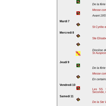
De la férie
Messe com
Avant 195
Mardi 7
St Cyrille
Mercredi 8
Ste Elisab
Diocèse de
St Auspic
Jeudi 9
De la férie
Messe com
En certains
Vendredi 10
Les SS. S
Seconde, v
Samedi 11
De la Ste 