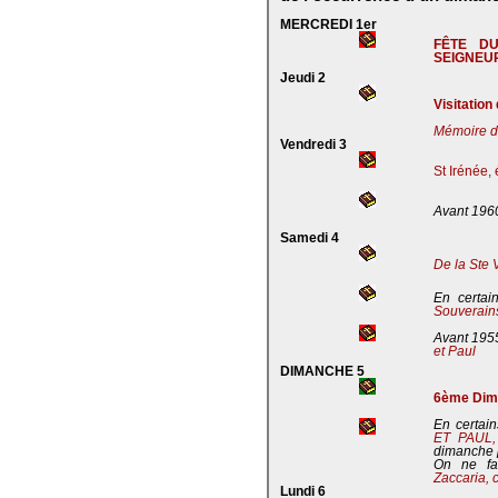
MERCREDI 1er
FÊTE D
SEIGNEU
Jeudi 2
Visitation
Mémoire de
Vendredi 3
St Irénée,
Avant 196
Samedi 4
De la Ste 
En certai
Souverains
Avant 195
et Paul
DIMANCHE 5
6ème Dima
En certain
ET PAUL
dimanche 
On ne fa
Zaccaria, 
Lundi 6