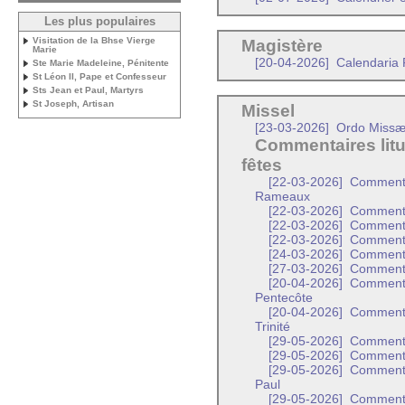
Les plus populaires
Visitation de la Bhse Vierge
Magistère
Marie
[20-04-2026]
Calendaria P
Ste Marie Madeleine, Pénitente
St Léon II, Pape et Confesseur
Sts Jean et Paul, Martyrs
St Joseph, Artisan
Missel
[23-03-2026]
Ordo Missæ 
Commentaires litu
fêtes
[22-03-2026]
Commentai
Rameaux
[22-03-2026]
Commentai
[22-03-2026]
Commentai
[22-03-2026]
Commentai
[24-03-2026]
Commentai
[27-03-2026]
Commentai
[20-04-2026]
Commentai
Pentecôte
[20-04-2026]
Commentair
Trinité
[29-05-2026]
Commentai
[29-05-2026]
Commentai
[29-05-2026]
Commentair
Paul
[29-05-2026]
Commentair