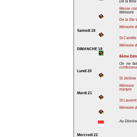
De la férie
Messe co
Mémoire
De la Ste 
Mémoire de
Samedi 18
St Camille
Mémoire de
DIMANCHE 19
8ème Dima
On ne fai
confesseu
Lundi 20
St Jérôme 
Mémoire 
martyre
Mardi 21
St Laurent
Mémoire d
Au Diocès
Mercredi 22