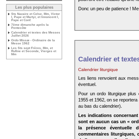
Les plus populaires
Donc un peu de patience ! Me
Sts Nazaire et Celse, Mm, Victor
I, Pape et Martyr, et Innoncent I,
Pape et Conf.
7ème dimanche après la
Pentecôte
Calendrier et textes des Messes
Juillet 2026
Ordo Missæ - Ordinaire de la
Messe 1962
Les Sts sept Frères, Mm, et
Rufine et Seconde, Vierges et
Mm
Calendrier et texte
Calendrier liturgique
Les liens renvoient aux mess
éventuel.
Pour un ordo liturgique plus
1955 et 1962, on se reportera
au bas du calendrier).
Les indications concernant 
sont en aucun cas un « ord
la présence éventuelle 
commentaires liturgiques,