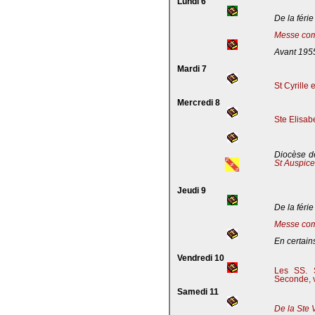
Lundi 6
De la férie
Messe com
Avant 195
Mardi 7
St Cyrille
Mercredi 8
Ste Elisab
Diocèse de
St Auspic
Jeudi 9
De la férie
Messe com
En certains
Vendredi 10
Les SS. S
Seconde, v
Samedi 11
De la Ste 