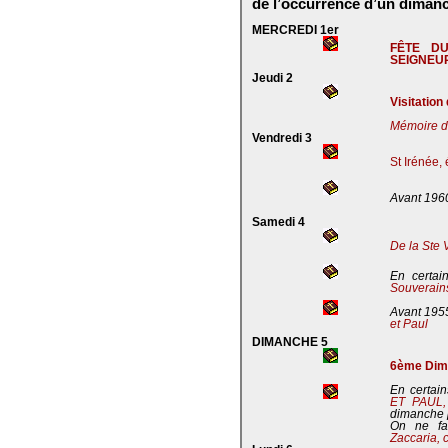
de l’occurrence d’un dimanc
MERCREDI 1er
FÊTE D
SEIGNEU
Jeudi 2
Visitation
Mémoire de
Vendredi 3
St Irénée,
Avant 196
Samedi 4
De la Ste 
En certai
Souverains
Avant 195
et Paul
DIMANCHE 5
6ème Dima
En certain
ET PAUL
dimanche 
On ne fa
Zaccaria, 