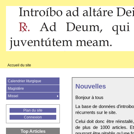
Accueil du site
Calendrier liturgique
Nouvelles
Magistère
Missel
Bonjour à tous
La base de données d’introib
Plan du site
récurrents sur le site.
Connexion
Celui doit donc être réinstall
de plus de 1000 articles. E
Top Articles
pourront être rétablis qu’une fo