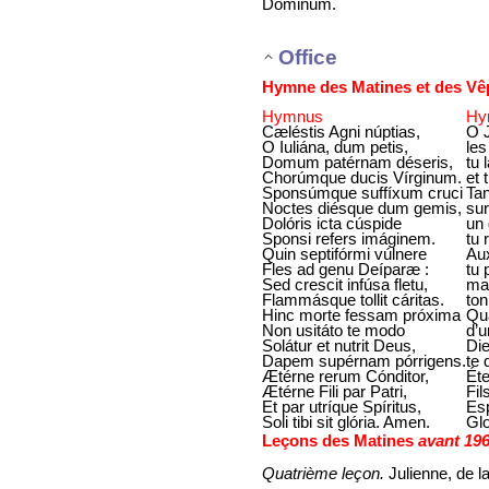
Dóminum.
Office
Hymne des Matines et des Vê
Hymnus
Hy
Cæléstis Agni núptias,
O J
O Iuliána, dum petis,
les
Domum patérnam déseris,
tu 
Chorúmque ducis Vírginum.
et 
Sponsúmque suffíxum cruci
Tan
Noctes diésque dum gemis,
sur
Dolóris icta cúspide
un 
Sponsi refers imáginem.
tu 
Quin septifórmi vúlnere
Aux
Fles ad genu Deíparæ :
tu 
Sed crescit infúsa fletu,
mai
Flammásque tollit cáritas.
ton
Hinc morte fessam próxima
Qua
Non usitáto te modo
d’u
Solátur et nutrit Deus,
Die
Dapem supérnam pórrigens.
te 
Ætérne rerum Cónditor,
Éte
Ætérne Fili par Patri,
Fil
Et par utríque Spíritus,
Esp
Soli tibi sit glória. Amen.
Glo
Leçons des Matines
avant 19
Quatrième leçon.
Julienne, de la