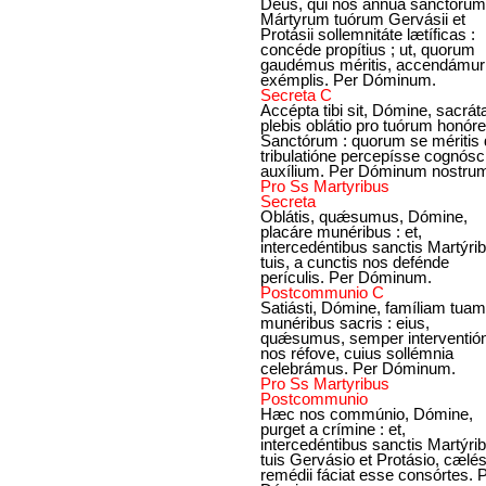
Deus, qui nos ánnua sanctórum
Mártyrum tuórum Gervásii et
Protásii sollemnitáte lætíficas :
concéde propítius ; ut, quorum
gaudémus méritis, accendámur
exémplis. Per Dóminum.
Secreta C
Accépta tibi sit, Dómine, sacrá
plebis oblátio pro tuórum honóre
Sanctórum : quorum se méritis
tribulatióne percepísse cognósci
auxílium. Per Dóminum nostru
Pro Ss Martyribus
Secreta
Oblátis, quǽsumus, Dómine,
placáre munéribus : et,
intercedéntibus sanctis Martýri
tuis, a cunctis nos defénde
perículis. Per Dóminum.
Postcommunio C
Satiásti, Dómine, famíliam tuam
munéribus sacris : eius,
quǽsumus, semper interventió
nos réfove, cuius sollémnia
celebrámus. Per Dóminum.
Pro Ss Martyribus
Postcommunio
Hæc nos commúnio, Dómine,
purget a crímine : et,
intercedéntibus sanctis Martýri
tuis Gervásio et Protásio, cælés
remédii fáciat esse consórtes. 