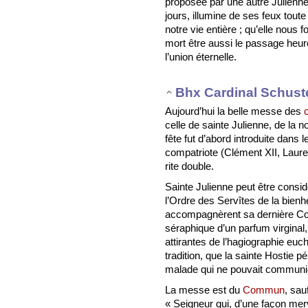
proposée par une autre Julienn
jours, illumine de ses feux toute
notre vie entière ; qu’elle nous f
mort être aussi le passage heur
l’union éternelle.
Bhx Cardinal Schust
Aujourd’hui la belle messe des
celle de sainte Julienne, de la no
fête fut d’abord introduite dans 
compatriote (Clément XII, Laurent
rite double.
Sainte Julienne peut être cons
l’Ordre des Servîtes de la bien
accompagnèrent sa dernière C
séraphique d’un parfum virginal, 
attirantes de l’hagiographie euch
tradition, que la sainte Hostie p
malade qui ne pouvait communier, 
La messe est du
Commun
, sau
« Seigneur qui, d’une façon merv