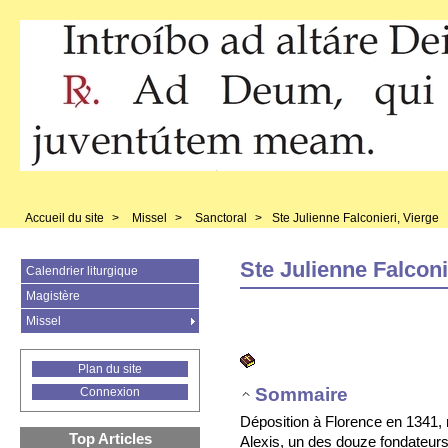
Accueil du site
>
Missel
>
Sanctoral
>
Ste Julienne Falconieri, Vierge
Ste Julienne Falconi
Calendrier liturgique
Magistère
Missel
Plan du site
Sommaire
Connexion
Déposition à Florence en 1341, 
Top Articles
Alexis, un des douze fondateurs