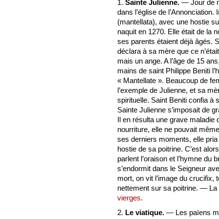
1.
Sainte Julienne.
— Jour de mo
dans l’église de l’Annonciation.
(mantellata), avec une hostie sur 
naquit en 1270. Elle était de la 
ses parents étaient déjà âgés. S
déclara à sa mère que ce n’était
mais un ange. A l’âge de 15 ans,
mains de saint Philippe Beniti l’h
« Mantellate ». Beaucoup de fem
l’exemple de Julienne, et sa mè
spirituelle. Saint Beniti confia à 
Sainte Julienne s’imposait de gr
Il en résulta une grave maladie
nourriture, elle ne pouvait mêm
ses derniers moments, elle pria 
hostie de sa poitrine. C’est alors
parlent l’oraison et l’hymne du br
s’endormit dans le Seigneur ave
mort, on vit l’image du crucifix, t
nettement sur sa poitrine. — La
vierges
.
2.
Le viatique.
— Les païens met