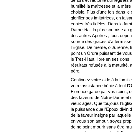
dehors et l’autorité qui régit l
humilité la maîtresse et la mère 
choisie. Plus d’une fois dans le
glorifier ses imitatrices, en fais
copies très fidèles. Dans la fami
Dame était la plus soumise au 
des autres Apôtres ; tous cependa
source des grâces d’affermiss
l’Église. De même, ô Julienne, 
point un Ordre puissant de vous
le Très-Haut, libre en ses dons,
résultats refusés à la maturité, 
père.
Continuez votre aide à la famil
votre assistance bénie à tout l’
Florence garde par vos soins, c
des faveurs de Notre-Dame et des
vieux âges. Que toujours l’Églis
la puissance que l’Époux divin 
de la faveur insigne par laquell
en vous son amour, soyez propi
de ne point mourir sans être mun