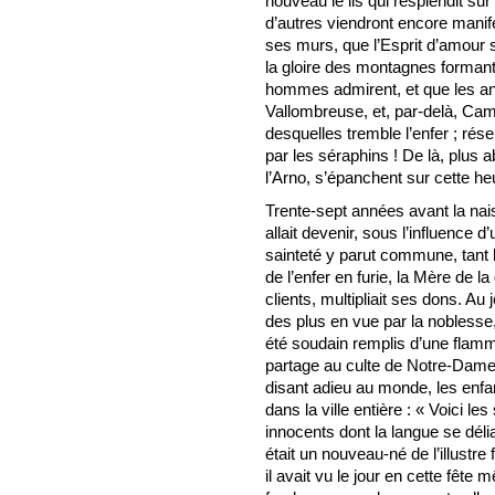
nouveau le lis qui resplendit su
d’autres viendront encore manif
ses murs, que l’Esprit d’amour s
la gloire des montagnes formant 
hommes admirent, et que les an
Vallombreuse, et, par-delà, Cama
desquelles tremble l’enfer ; ré
par les séraphins ! De là, plus 
l’Arno, s’épanchent sur cette he
Trente-sept années avant la nai
allait devenir, sous l’influence d
sainteté y parut commune, tant 
de l’enfer en furie, la Mère de 
clients, multipliait ses dons. A
des plus en vue par la noblesse,
été soudain remplis d’une flamm
partage au culte de Notre-Dame
disant adieu au monde, les enfan
dans la ville entière : « Voici le
innocents dont la langue se déli
était un nouveau-né de l’illustre
il avait vu le jour en cette fêt