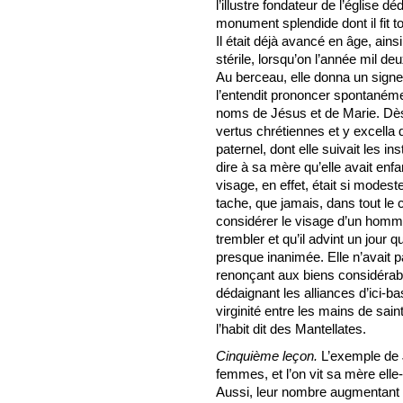
l’illustre fondateur de l’église 
monument splendide dont il fit to
Il était déjà avancé en âge, ain
stérile, lorsqu’on l’année mil deu
Au berceau, elle donna un signe 
l’entendit prononcer spontanéme
noms de Jésus et de Marie. Dès 
vertus chrétiennes et y excella d
paternel, dont elle suivait les in
dire à sa mère qu’elle avait en
visage, en effet, était si modest
tache, que jamais, dans tout le 
considérer le visage d’un homme
trembler et qu’il advint un jour 
presque inanimée. Elle n’avait
renonçant aux biens considérable
dédaignant les alliances d’ici-b
virginité entre les mains de saint
l’habit dit des Mantellates.
Cinquième leçon.
L’exemple de J
femmes, et l’on vit sa mère elle
Aussi, leur nombre augmentant p