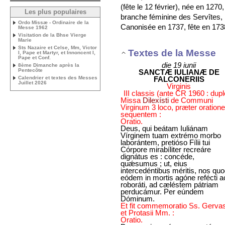
(fête le 12 février), née en 1270,
Les plus populaires
branche féminine des Servîtes,
Ordo Missæ - Ordinaire de la
Canonisée en 1737, fête en 173
Messe 1962
Visitation de la Bhse Vierge
Marie
Sts Nazaire et Celse, Mm, Victor
Textes de la Messe
I, Pape et Martyr, et Innoncent I,
Pape et Conf.
die 19 iunii
8ème Dimanche après la
Pentecôte
SANCTÆ IULIANÆ DE
FALCONERIIS
Calendrier et textes des Messes
Juillet 2026
Virginis
III classis (ante CR 1960 : dupl
Missa
Dilexísti
de Communi
Virginum 3 loco, præter oration
sequentem :
Oratio.
Deus, qui beátam Iuliánam
Vírginem tuam extrémo morbo
laborántem, pretióso Fílii tui
Córpore mirabíliter recreáre
dignátus es : concéde,
quǽsumus ; ut, eius
intercedéntibus méritis, nos qu
eódem in mortis agóne refécti a
roboráti, ad cæléstem pátriam
perducámur. Per eúndem
Dóminum.
Et fit commemoratio Ss. Gervas
et Protasii Mm. :
Oratio.