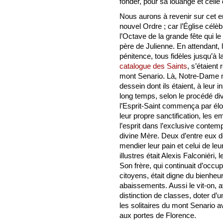
fonder, pour sa louange et celle 
Nous aurons à revenir sur cet enf
nouvel Ordre ; car l’Église célè
l’Octave de la grande fête qui le 
père de Julienne. En attendant, 
pénitence, tous fidèles jusqu’à l
catalogue des Saints
, s’étaient
mont Senario. Là, Notre-Dame m
dessein dont ils étaient, à leur 
long temps, selon le procédé div
l’Esprit-Saint commença par élo
leur propre sanctification, les e
l’esprit dans l’exclusive contem
divine Mère. Deux d’entre eux de
mendier leur pain et celui de l
illustres était Alexis Falconiéri,
Son frère, qui continuait d’occu
citoyens, était digne du bienheu
abaissements. Aussi le vit-on, a
distinction de classes, doter d’u
les solitaires du mont Senario a
aux portes de Florence.