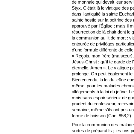
de monnaie qui devait leur serv
Styx. C’était là le viatique des 
dans l’antiquité la sainte Eucha
sainte hostie sur la poitrine des 
approuvé par l’Église ; mais il m
résurrection de là chair dont le 
la communion au lit de mort : via
entourée de privilèges particulie
d’une formule différente de cell
« Reçois, mon frère (ma sœur),
Jésus-Christ ; qu’il te garde de
éternelle. Amen ». Le viatique pe
prolonge. On peut également le 
Bien entendu, la loi du jeûne euc
même, pour les malades chroniq
allégements à la loi du jeûne. L
mois sans espoir sérieux de gué
prudent du confesseur, recevoi
semaine, même s’ils ont pris u
forme de boisson (Can. 858,2).
Pour la communion des malades et
sortes de préparatifs ; les un