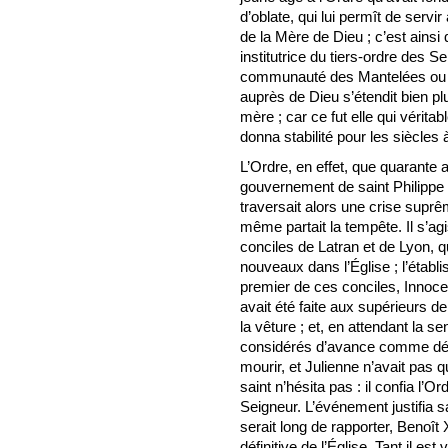
d’oblate, qui lui permît de servi
de la Mère de Dieu ; c’est ainsi
institutrice du tiers-ordre des Se
communauté des Mantelées ou te
auprès de Dieu s’étendit bien pl
mère ; car ce fut elle qui vérita
donna stabilité pour les siècles à
L’Ordre, en effet, que quarante
gouvernement de saint Philippe
traversait alors une crise supr
même partait la tempête. Il s’ag
conciles de Latran et de Lyon, qu
nouveaux dans l’Église ; l’établ
premier de ces conciles, Innoce
avait été faite aux supérieurs d
la vêture ; et, en attendant la se
considérés d’avance comme dévol
mourir, et Julienne n’avait pas q
saint n’hésita pas : il confia l’O
Seigneur. L’événement justifia sa
serait long de rapporter, Benoît
définitive de l’Église. Tant il es