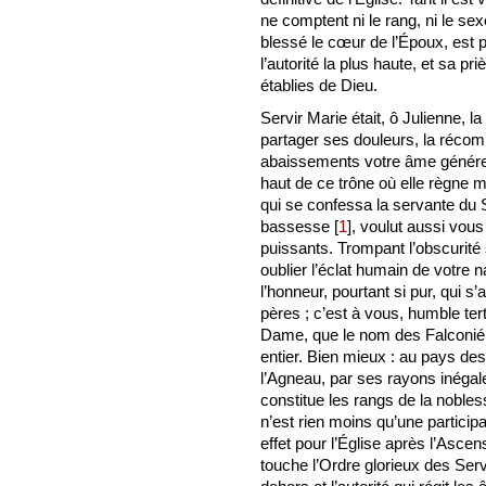
ne comptent ni le rang, ni le sex
blessé le cœur de l’Époux, est 
l’autorité la plus haute, et sa 
établies de Dieu.
Servir Marie était, ô Julienne, l
partager ses douleurs, la réco
abaissements votre âme généreu
haut de ce trône où elle règne 
qui se confessa la servante du S
bassesse
[
1
]
, voulut aussi vo
puissants. Trompant l’obscurité 
oublier l’éclat humain de votre n
l’honneur, pourtant si pur, qui 
pères ; c’est à vous, humble ter
Dame, que le nom des Falconiéri
entier. Bien mieux : au pays des
l’Agneau, par ses rayons inégale
constitue les rangs de la nobless
n’est rien moins qu’une participa
effet pour l’Église après l’Asc
touche l’Ordre glorieux des Servî