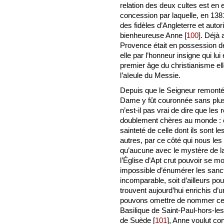
relation des deux cultes est en 
concession par laquelle, en 138
des fidèles d’Angleterre et autor
bienheureuse Anne
[
100
]
. Déjà 
Provence était en possession de 
elle par l’honneur insigne qui lui
premier âge du christianisme ell
l’aïeule du Messie.
Depuis que le Seigneur remonté
Dame y fût couronnée sans plus t
n’est-il pas vrai de dire que les
doublement chères au monde : e
sainteté de celle dont ils sont l
autres, par ce côté qui nous le
qu’aucune avec le mystère de l
l’Église d’Apt crut pouvoir se mon
impossible d’énumérer les sanct
incomparable, soit d’ailleurs po
trouvent aujourd’hui enrichis d’
pouvons omettre de nommer cepen
Basilique de Saint-Paul-hors-les
de Suède
[
101
]
, Anne voulut con