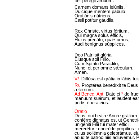
Iter perégit árduum.
Carnem domans ieiúniis,
Dulcíque mentem pábulo
Oratiónis nútriens,
Cæli potítur gáudiis.
Rex Christe, virtus fórtium,
Qui magna solus éfficis,
Huius precátu, quǽsumus,
Audi benígnus súpplices.
Deo Patri sit glória,
Eiúsque soli Fílio,
Cum Spíritu Paráclito,
Nunc, et per omne sǽculum.
Amen.
V/.
Diffúsa est grátia in lábiis tui
R/.
Proptérea benedíxit te Deus 
ætérnum.
Ad Bened. Ant.
Date ei
*
de fruc
mánuum suárum, et laudent ea
portis ópera eius.
Oratio
Deus, qui beátæ Annæ grátiam
conférre dignatus es, ut Genetrí
unigéniti Fílii tui mater effici
mererétur : concéde propítius ; u
cuius sollémnia celebrámus, ei
apud te patrocíniis adiuvémur. 