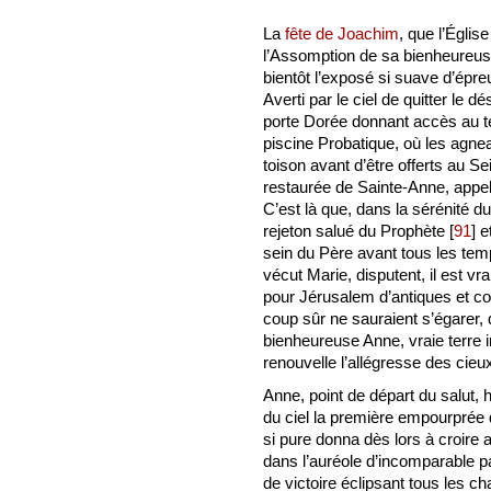
La
fête de Joachim
, que l’Égli
l’Assomption de sa bienheureuse
bientôt l’exposé si suave d’épreu
Averti par le ciel de quitter le d
porte Dorée donnant accès au tem
piscine Probatique, où les agnea
toison avant d’être offerts au Se
restaurée de Sainte-Anne, appel
C’est là que, dans la sérénité d
rejeton salué du Prophète
[
91
]
et
sein du Père avant tous les tem
vécut Marie, disputent, il est vra
pour Jérusalem d’antiques et c
coup sûr ne sauraient s’égarer, 
bienheureuse Anne, vraie terre 
renouvelle l’allégresse des cieu
Anne, point de départ du salut, 
du ciel la première empourprée des
si pure donna dès lors à croire
dans l’auréole d’incomparable pai
de victoire éclipsant tous les c