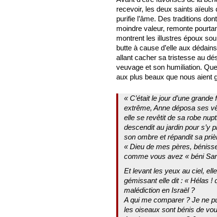
recevoir, les deux saints aïeuls 
purifie l’âme. Des traditions do
moindre valeur, remonte pourtan
montrent les illustres époux sou
butte à cause d’elle aux dédain
allant cacher sa tristesse au d
veuvage et son humiliation. Que
aux plus beaux que nous aient g
« C’était le jour d’une grande
extrême, Anne déposa ses vête
elle se revêtit de sa robe nup
descendit au jardin pour s’y pr
son ombre et répandit sa priè
« Dieu de mes pères, béniss
comme vous avez « béni Sara e
Et levant les yeux au ciel, ell
gémissant elle dit : « Hélas ! 
malédiction en Israël ?
A qui me comparer ? Je ne pu
les oiseaux sont bénis de vou