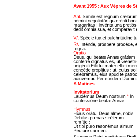
Avant 1955 : Aux Vêpres de 
Ant.
Símile est regnum cælóru
hómini negotiatóri quærénti bon
margarítas : invénta una pretiós
dedit ómnia sua, et comparávit
V/.
Spécie tua et pulchritúdine t
R/.
Inténde, próspere procéde, e
regna.
Oratio
Deus, qui beátæ Annæ grátiam
conférre dignatus es, ut Genetrí
unigéniti Fílii tui mater effici mer
concéde propítius ; ut, cuius so
celebrámus, eius apud te patroc
adiuvémur. Per eúndem Dómin
A Matines.
Invitatorium
Laudémus Deum nostrum
*
In
confessióne beátæ Annæ
Hymnus
Huius orátu, Deus alme, nobis
Débitas pœnas scélerum
remítte ;
Ut tibi puro resonémus almum
Péctore carmen.
Sit decus Patri, genitǽque Proli,