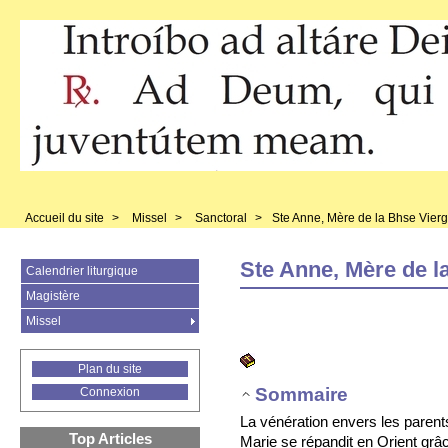
Accueil du site
>
Missel
>
Sanctoral
>
Ste Anne, Mère de la Bhse Vier
Ste Anne, Mère de l
Calendrier liturgique
Magistère
Missel
Plan du site
Sommaire
Connexion
La vénération envers les parent
Top Articles
Marie se répandit en Orient grâ