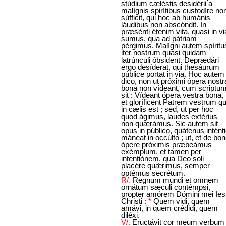
stúdium cæléstis desidérii a
malígnis spirítibus custodíre no
súfficit, qui hoc ab humánis
láudibus non abscóndit. In
præsénti étenim vita, quasi in vi
sumus, qua ad pátriam
pérgimus. Malígni autem spíritu
iter nostrum quasi quidam
latrúnculi óbsident. Deprædári
ergo desíderat, qui thesáurum
públice portat in via. Hoc autem
dico, non ut próximi ópera nostr
bona non vídeant, cum scriptu
sit : Vídeant ópera vestra bona,
et gloríficent Patrem vestrum qu
in cælis est ; sed, ut per hoc
quod ágimus, laudes extérius
non quærámus. Sic autem sit
opus in público, quátenus intént
máneat in occúlto ; ut, et de bo
ópere próximis præbeámus
exémplum, et tamen per
intentiónem, qua Deo soli
placére quǽrimus, semper
optémus secrétum.
R/.
Regnum mundi et omnem
ornátum sæculi contémpsi,
propter amórem Dómini mei Ies
Christi :
*
Quem vidi, quem
amávi, in quem crédidi, quem
diléxi.
V/.
Eructávit cor meum verbum