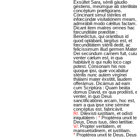
Exsúltet Sara, sénili gáudio
géstiens, meúmque ab sterilitát
concéptum præfigúrans.
Cóncinant simul stériles et
infœcúndæ visitatiónem meam,
admirábili modo cǽlitus factam.
Dicant item matres omnes hac
fœcunditáte prædítæ :
Benedíctus, qui orántibus id
quod optábant, largítus est, et
fœcunditátem stérili dedit, ac
felicíssimum illud germen Mater
Dei secúndum carnem fuit, cui
venter cælum est, in qua
habitávit is qui nullo loco capi
potest. Cónsonam his nos
quoque ipsi, quæ vocabátur
stérilis nunc autem virgínei
thálami mater éxstitit, laudem
offerámus. Dicámus ad eam
cum Scriptúra : Quam beáta
domus David, ex qua prodiísti, e
venter, in quo Deus
sanctificatiónis arcam, hoc est,
eam a qua ipse sine sémine
concéptus est, fabricávit.
R/.
Dilexísti iustítiam, et odísti
iniquitátem :
*
Proptérea unxit te
Deus, Deus tuus, óleo lætítiæ.
V/.
Propter veritátem, et
mansuetúdinem, et iustítiam.
*
Proptérea unxit te Deus, Deus