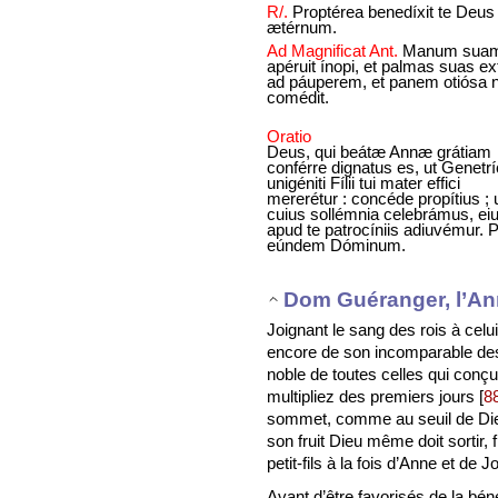
R/.
Proptérea benedíxit te Deus 
ætérnum.
Ad Magnificat Ant.
Manum sua
apéruit ínopi, et palmas suas ex
ad páuperem, et panem otiósa 
comédit.
Oratio
Deus, qui beátæ Annæ grátiam
conférre dignatus es, ut Genetrí
unigéniti Fílii tui mater effici
mererétur : concéde propítius ; u
cuius sollémnia celebrámus, ei
apud te patrocíniis adiuvémur. 
eúndem Dóminum.
Dom Guéranger, l’An
Joignant le sang des rois à celu
encore de son incomparable desc
noble de toutes celles qui conç
multipliez des premiers jours
[
8
sommet, comme au seuil de Dieu, 
son fruit Dieu même doit sortir, 
petit-fils à la fois d’Anne et de 
Avant d’être favorisés de la bén