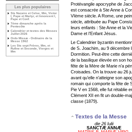
Protévangile apocryphe de Jacq
Les plus populaires
est consacrée à Ste Anne à Con
Sts Nazaire et Celse, Mm, Victor
VIème siècle. A Rome, une pein
I, Pape et Martyr, et Innoncent I,
Pape et Conf.
siècle, attribuée au Pape Const
7ème dimanche après la
Pentecôte
leurs enfants : Ste Anne et la Vi
Calendrier et textes des Messes
Dame et l’Enfant Jésus.
Juillet 2026
Ordo Missæ - Ordinaire de la
Messe 1962
Le Calendrier byzantin mention
Les Sts sept Frères, Mm, et
de S. Joachim, au 9 décembre la
Rufine et Seconde, Vierges et
Mm
Dormition. Peut-être cette derni
de la basilique élevée en son h
fête de la Mère de Marie n’a pé
Croisades. On la trouve au 26 jui
avant qu’elle n’atteigne son ap
romain qui comporte la fête de 
Pie V en 1568, elle fut rétablie
Clément XII en fit un double-maj
classe (1879).
Textes de la Messe
die 26 Iulii
SANCTÆ ANNÆ
MATRIS B. MARIÆ VIRG.