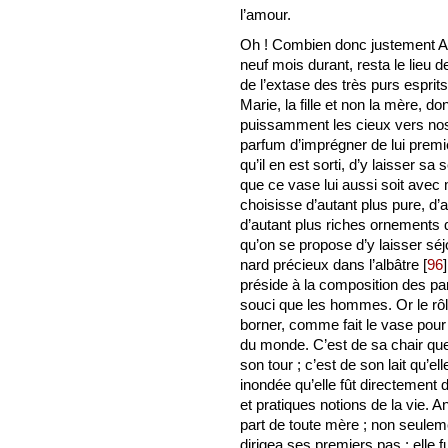
l’amour.
Oh ! Combien donc justement Ann
neuf mois durant, resta le lieu
de l’extase des très purs esprits
Marie, la fille et non la mère, don
puissamment les cieux vers nos
parfum d’imprégner de lui premi
qu’il en est sorti, d’y laisser s
que ce vase lui aussi soit avec 
choisisse d’autant plus pure, d’a
d’autant plus riches ornements q
qu’on se propose d’y laisser séj
nard précieux dans l’albâtre
[
96
]
préside à la composition des par
souci que les hommes. Or le rôl
borner, comme fait le vase pour
du monde. C’est de sa chair que p
son tour ; c’est de son lait qu’el
inondée qu’elle fût directement d
et pratiques notions de la vie. An
part de toute mère ; non seuleme
dirigea ses premiers pas ; elle fu