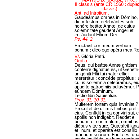
II classis (ante CR 1960 : duplex
classis)
Ant. ad Introitum.
Gaudeámus omnes in Dómino,
diem festum celebrántes sub
honóre beátæ Annæ, de cuius
solemnitáte gaudent Angeli et
colláudant Fílium Dei.
Ps. 44, 2.
Eructávit cor meum verbum
bonum ; dico ego opéra mea Re
V/.
Glória Patri.
Oratio.
Deus, qui beátæ Annæ grátiam
conférre dignatus es, ut Genetrí
unigéniti Fílii tui mater effici
mererétur : concéde propítius ; u
cuius sollémnia celebrámus, ei
apud te patrocíniis adiuvémur. 
eúndem Dóminum.
Léctio libri Sapiéntiæ.
Prov. 31, 10-31.
Mulíerem fortem quis invéniet ?
Procul et de últimis fínibus prét
eius. Confídit in ea cor viri sui, e
spóliis non indigébit. Reddet ei
bonum, et non malum, ómnibus
diébus vitæ suæ. Quæsívit lan
et linum, et operáta est consílio
mánuum suárum. Facta est qua
navis institóris, de longe portan