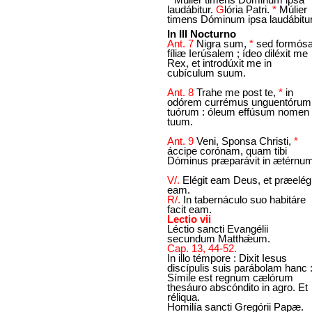
laudábitur.
G
lória Patri.
*
Múlier
timens Dóminum ipsa laudábitur
In III Nocturno
Ant. 7
Nigra sum,
*
sed formósa
fíliæ Ierúsalem ; ídeo diléxit me
Rex, et introdúxit me in
cubículum suum.
Ant. 8
Trahe me post te,
*
in
odórem currémus unguentórum
tuórum : óleum effúsum nomen
tuum.
Ant. 9
Veni, Sponsa Christi,
*
áccipe corónam, quam tibi
Dóminus præparávit in ætérnum
V/.
Elégit eam Deus, et præelégi
eam.
R/.
In tabernáculo suo habitáre
facit eam.
Lectio vii
Léctio sancti Evangélii
secundum Matthǽum.
Cap. 13, 44-52.
In illo témpore : Dixit Iesus
discípulis suis parábolam hanc 
Símile est regnum cælórum
thesáuro abscóndito in agro. Et
réliqua.
Homilía sancti Gregórii Papæ.