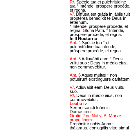
R/.
Spécie tua et pulchritúdine
tua
*
Inténde, próspere procéde
et regna.
V/.
Diffúsa est grátia in lábiis tui
proptérea benedíxit te Deus in
ætérnum.
*
Inténde, próspere procéde, et
regna.
G
lória Patri.
*
Inténde,
próspere procéde, et regna.
In II Nocturno
Ant. 4
Spécie tua
*
et
pulchritúdine tua inténde,
próspere procéde, et regna.
Ant. 5
Adiuvábit eam
*
Deus
vultu suo : Deus in médio eius,
non commovébitur.
Ant. 6
Aquæ multæ
*
non
potuérunt exstínguere caritátem
V/.
Adiuvábit eam Deus vultu
suo.
R/.
Deus in médio eius, non
commovébitur.
Lectio iv
Sermo sancti Ioánnis
Damascéni.
Oratio 2 de Nativ. B. Mariæ
prope finem
Propónitur nobis Annæ
thálamus, coniugális vitæ simul