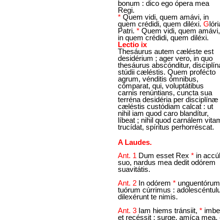
bonum : dico ego ópera mea
Regi.
*
Quem vidi, quem amávi, in
quem crédidi, quem diléxi.
G
lóri
Patri.
*
Quem vidi, quem amávi,
in quem crédidi, quem diléxi.
Lectio ix
Thesáurus autem cæléste est
desidérium ; ager vero, in quo
thesáurus abscónditur, disciplín
stúdii cæléstis. Quem profécto
agrum, vénditis ómnibus,
cómparat, qui, voluptátibus
carnis renúntians, cuncta sua
terréna desidéria per disciplínæ
cæléstis custódiam calcat : ut
nihil iam quod caro blandítur,
líbeat ; nihil quod carnálem vita
trucídat, spíritus perhorréscat.
A Laudes.
Ant. 1
Dum esset Rex
*
in accú
suo, nardus mea dedit odórem
suavitátis.
Ant. 2
In odórem
*
unguentórum
tuórum cúrrimus : adolescéntul
dilexérunt te nimis.
Ant. 3
Iam hiems tránsiit,
*
imber
et recéssit : surge, amíca mea, 