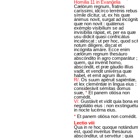
Homilia 11 in Evangelia
Cælórum regnum, fratres
caríssimi, idcírco terrénis rebus
símile dícitur, ut, ex his quæ
ánimus novit, surgat ad incógnit
quæ non novit : quátenus
exémplo visibílium se ad
invisibília rápiat, et, per ea quæ
usu dídicit quasi confricátus
incaléscat ; ut per hoc, quod sci
notum dilígere, discat et
incógnita amáre. Ecce enim
cælórum regnum thesáuro
abscóndito in agro comparátur ;
quem, qui invénit homo,
abscóndit, et præ gáudio illíus
vadit, et vendit univérsa quæ
habet, et emit agrum illum.
R/.
Os suum apéruit sapiéntiæ,
et lex cleméntiæ in lingua eius :
considerávit sémitas domus
suæ,
*
Et panem otiósa non
comédit.
V/.
Gustávit et vidit quia bona es
negotiátio eius : non exstinguétu
in nocte lucérna eius.
*
Et panem otiósa non comédit.
Lectio viii
Qua in re hoc quoque notándu
est, quod invéntus thesáurus
abscónditur, ut servétur : quia