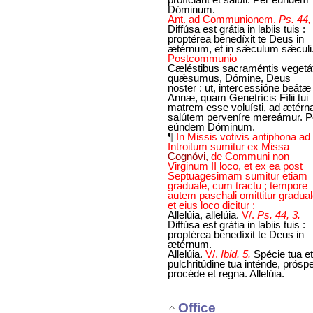
Dóminum.
Ant. ad Communionem.
Ps. 44,
Diffúsa est grátia in labiis tuis :
proptérea benedíxit te Deus in
ætérnum, et in sǽculum sǽculi
Postcommunio
Cæléstibus sacraméntis vegetát
quǽsumus, Dómine, Deus
noster : ut, intercessióne beátæ
Annæ, quam Genetrícis Fílii tui
matrem esse voluísti, ad ætér
salútem perveníre mereámur. P
eúndem Dóminum.
¶
In Missis votivis antiphona ad
Introitum sumitur ex Missa
Cognóvi,
de Communi non
Virginum II loco, et ex ea post
Septuagesimam sumitur etiam
graduale, cum tractu ; tempore
autem paschali omittitur gradual
et eius loco dicitur :
Allelúia, allelúia.
V/.
Ps. 44, 3.
Diffúsa est grátia in labiis tuis :
proptérea benedíxit te Deus in
ætérnum.
Allelúia.
V/.
Ibid. 5.
Spécie tua et
pulchritúdine tua inténde, prósp
procéde et regna. Allelúia.
Office