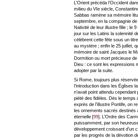
L’Orient précéda l’Occident dans
milieu du VIe siècle, Constantino
Sabbas ramène sa mémoire liturgi
septembre, en la compagnie de
Nativité de leur illustre fille ; 
jour sur les Latins la solennit
célèbrent cette fête sous un titr
au mystère ; enfin le 25 juillet, 
mémoire de saint Jacques le Maj
Dormition ou mort précieuse de 
Dieu : ce sont les expressions
adopter par la suite.
Si Rome, toujours plus réservée
l’introduction dans les Églises la
n’avait point attendu cependant 
piété des fidèles. Dès le temps d
exprès de l’illustre Pontife, on 
les ornements sacrés destinés au
éternelle
[
99
]
. L’Ordre des Carme
puissamment, par son heureuse 
développement croissant d’un c
par les progrès de la dévotion d