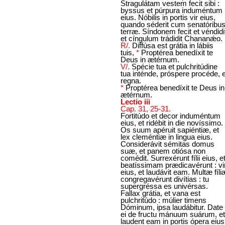
Stragulátam vestem fecit sibi :
byssus et púrpura induméntum
eius. Nóbilis in portis vir eius,
quando séderit cum senatóribu
terræ. Síndonem fecit et véndidi
et cíngulum trádidit Chananǽo.
R/.
Diffúsa est grátia in lábiis
tuis,
*
Proptérea benedíxit te
Deus in ætérnum.
V/.
Spécie tua et pulchritúdine
tua inténde, próspere procéde, e
regna.
*
Proptérea benedíxit te Deus in
ætérnum.
Lectio iii
Cap. 31, 25-31.
Fortitúdo et decor induméntum
eius, et ridébit in die novíssimo.
Os suum apéruit sapiéntiæ, et
lex cleméntiæ in lingua eius.
Considerávit sémitas domus
suæ, et panem otiósa non
comédit. Surrexérunt fílii eius, e
beatíssimam prædicavérunt : vi
eius, et laudávit eam. Multæ fíli
congregavérunt divítias : tu
supergréssa es univérsas.
Fallax grátia, et vana est
pulchritúdo : múlier timens
Dóminum, ipsa laudábitur. Date
ei de fructu mánuum suárum, et
laudent eam in portis ópera eius