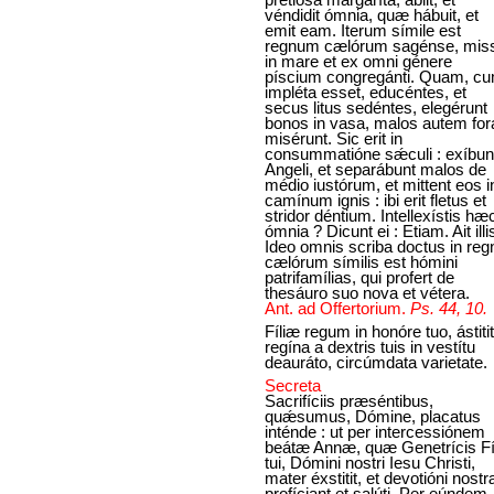
véndidit ómnia, quæ hábuit, et
emit eam. Iterum símile est
regnum cælórum sagénse, mi
in mare et ex omni génere
píscium congregánti. Quam, c
impléta esset, educéntes, et
secus litus sedéntes, elegérunt
bonos in vasa, malos autem for
misérunt. Sic erit in
consummatióne sǽculi : exíbun
Angeli, et separábunt malos de
médio iustórum, et mittent eos i
camínum ignis : ibi erit fletus et
stridor déntium. Intellexístis hæ
ómnia ? Dicunt ei : Etiam. Ait illis
Ideo omnis scriba doctus in reg
cælórum símilis est hómini
patrifamílias, qui profert de
thesáuro suo nova et vétera.
Ant. ad Offertorium.
Ps. 44, 10.
Fíliæ regum in honóre tuo, ástitit
regína a dextris tuis in vestítu
deauráto, circúmdata varietate.
Secreta
Sacrifíciis præséntibus,
quǽsumus, Dómine, placatus
inténde : ut per intercessiónem
beátæ Annæ, quæ Genetrícis Fíl
tui, Dómini nostri Iesu Christi,
mater éxstitit, et devotióni nost
profíciant et salúti. Per eúndem