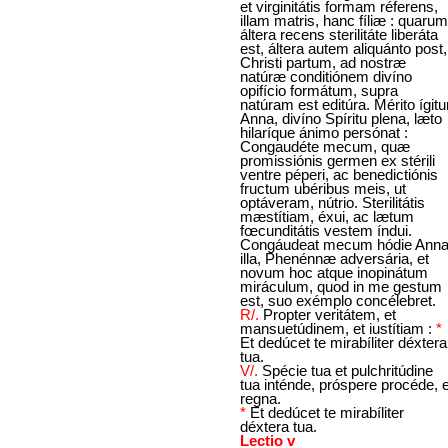
et virginitátis formam réferens,
illam matris, hanc fíliæ : quarum
áltera recens sterilitáte liberáta
est, áltera autem aliquánto post,
Christi partum, ad nostræ
natúræ conditiónem divíno
opifício formátum, supra
natúram est editúra. Mérito ígitu
Anna, divíno Spíritu plena, læto
hilaríque ánimo persónat :
Congaudéte mecum, quæ
promissiónis germen ex stérili
ventre péperi, ac benedictiónis
fructum ubéribus meis, ut
optáveram, nútrio. Sterilitátis
mæstítiam, éxui, ac lætum
fœcunditátis vestem índui.
Congáudeat mecum hódie Ann
illa, Phenénnæ adversária, et
novum hoc atque inopinátum
miráculum, quod in me gestum
est, suo exémplo concélebret.
R/.
Propter veritátem, et
mansuetúdinem, et iustítiam :
*
Et dedúcet te mirabíliter déxtera
tua.
V/.
Spécie tua et pulchritúdine
tua inténde, próspere procéde, e
regna.
*
Et dedúcet te mirabíliter
déxtera tua.
Lectio v