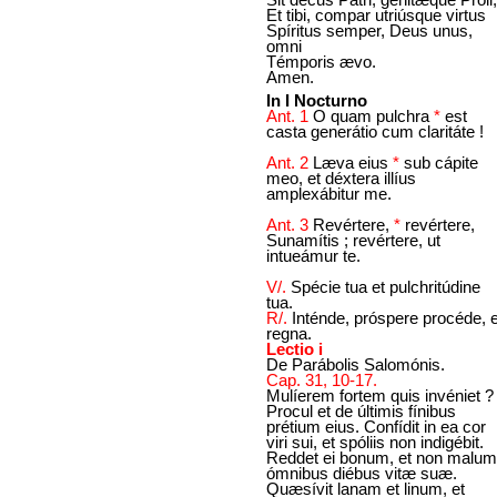
Et tibi, compar utriúsque virtus
Spíritus semper, Deus unus,
omni
Témporis ævo.
Amen.
In I Nocturno
Ant. 1
O quam pulchra
*
est
casta generátio cum claritáte !
Ant. 2
Læva eius
*
sub cápite
meo, et déxtera illíus
amplexábitur me.
Ant. 3
Revértere,
*
revértere,
Sunamítis ; revértere, ut
intueámur te.
V/.
Spécie tua et pulchritúdine
tua.
R/.
Inténde, próspere procéde, e
regna.
Lectio i
De Parábolis Salomónis.
Cap. 31, 10-17.
Mulíerem fortem quis invéniet ?
Procul et de últimis fínibus
prétium eius. Confídit in ea cor
viri sui, et spóliis non indigébit.
Reddet ei bonum, et non malum
ómnibus diébus vitæ suæ.
Quæsívit lanam et linum, et