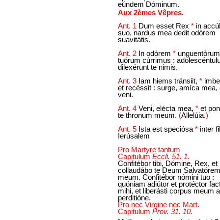
eúndem Dóminum.
Aux 2èmes Vêpres.
Ant. 1
Dum esset Rex
*
in accú
suo, nardus mea dedit odórem
suavitátis.
Ant. 2
In odórem
*
unguentórum
tuórum cúrrimus : adolescéntul
dilexérunt te nimis.
Ant. 3
Iam hiems tránsiit,
*
imber
et recéssit : surge, amíca mea, 
veni.
Ant. 4
Veni, elécta mea,
*
et po
te thronum meum.
(
Allelúia.
)
Ant. 5
Ista est speciósa
*
inter fi
Ierúsalem
Pro Martyre tantum
Capitulum
Eccli. 51. 1.
Confitébor tibi, Dómine, Rex, et
collaudábo te Deum Salvatóre
meum. Confitébor nómini tuo :
quóniam adiútor et protéctor fac
mihi, et liberásti corpus meum a
perditióne.
Pro nec Virgine nec Mart.
Capitulum
Prov. 31. 10.