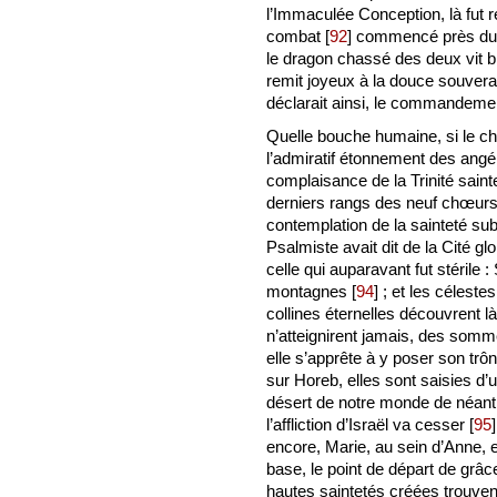
l’Immaculée Conception, là fut r
combat
[
92
]
commencé près du tr
le dragon chassé des deux vit br
remit joyeux à la douce souverai
déclarait ainsi, le commandeme
Quelle bouche humaine, si le ch
l’admiratif étonnement des angél
complaisance de la Trinité sain
derniers rangs des neuf chœurs, 
contemplation de la sainteté su
Psalmiste avait dit de la Cité g
celle qui auparavant fut stérile
montagnes
[
94
]
; et les céleste
collines éternelles découvrent l
n’atteignirent jamais, des somme
elle s’apprête à y poser son t
sur Horeb, elles sont saisies d’
désert de notre monde de néant
l’affliction d’Israël va cesser
[
95
]
encore, Marie, au sein d’Anne, e
base, le point de départ de grâc
hautes saintetés créées trouven