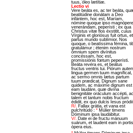
tuus, óleo lætítiæ.
Lectio vi
Vere beáta es, ac ter beáta, qu
beatitúdine donátam a Deo
infántem, hoc est, Maríam,
nómine quoque ipso magnóper
venerándam, peperísti ; ex qua
Christus vitæ flos éxstitit, cuius
Vírginis et gloriósus fuit ortus, et
partus mundo sublímior. Nos
quoque, o beatíssima fémina, tib
gratulámur ; étenim nostrum
ómnium spem divínitus
concéssam, hoc est,
promissiónis fœtum peperísti.
Beáta revéra es, et beátus
fructus ventris tui. Piórum aute
lingua germen tuum magníficat,
ac sermo omnis lætus partum
tuum prædicat. Dignum sane
quidem, ac máxime dignum est
eam laudáre, quæ divína
benignitáte oráculum accépti, a
talem et tantum nobis fructum
édidit, ex quo dulcis Iesus pródii
R/.
Fallax grátia, et vana est
pulchritúdo :
*
Múlier timens
Dóminum ipsa laudábitur.
V/.
Date ei de fructu mánuum
suárum, et laudent eam in porti
ópera eius.
*
Múlier timens Dóminum ipsa