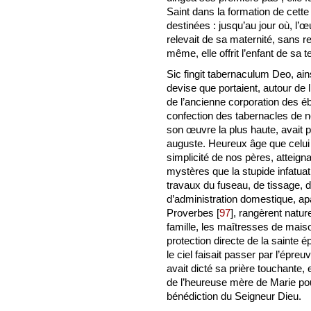
Saint dans la formation de cett
destinées : jusqu’au jour où, l’
relevait de sa maternité, sans re
même, elle offrit l’enfant de sa t
Sic fingit tabernaculum Deo, ains
devise que portaient, autour de 
de l’ancienne corporation des éb
confection des tabernacles de 
son œuvre la plus haute, avait 
auguste. Heureux âge que celui
simplicité de nos pères, atteigna
mystères que la stupide infatuatio
travaux du fuseau, de tissage, d
d’administration domestique, ap
Proverbes
[
97
]
, rangèrent natu
famille, les maîtresses de mais
protection directe de la sainte 
le ciel faisait passer par l’épr
avait dicté sa prière touchante,
de l’heureuse mère de Marie pour
bénédiction du Seigneur Dieu.