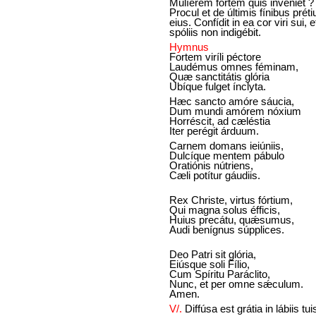
Mulíerem fortem quis invéniet ?
Procul et de últimis fínibus prét
eius. Confídit in ea cor viri sui, e
spóliis non indigébit.
Hymnus
Fortem viríli péctore
Laudémus omnes féminam,
Quæ sanctitátis glória
Ubíque fulget ínclyta.
Hæc sancto amóre sáucia,
Dum mundi amórem nóxium
Horréscit, ad cæléstia
Iter perégit árduum.
Carnem domans ieiúniis,
Dulcíque mentem pábulo
Oratiónis nútriens,
Cæli potítur gáudiis.
Rex Christe, virtus fórtium,
Qui magna solus éfficis,
Huius precátu, quǽsumus,
Audi benígnus súpplices.
Deo Patri sit glória,
Eiúsque soli Fílio,
Cum Spíritu Paráclito,
Nunc, et per omne sǽculum.
Amen.
V/.
Diffúsa est grátia in lábiis tui