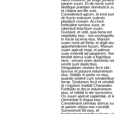
panem suum. Et de nocte surréx
dedítque prædam domésticis su
et cibária ancíllis suis.
Considerávit agrum, et emit eum
de fructu mánuum suárum
plantávit víneam. Accínxit
fortitúdine lumbos suos, et
roborávit bráchium suum.
Gustávit, et vidit, quia bona est
negotiátio eius : non exstinguétu
in nocte lucérna eius. Manum
suam misit ad fórtia, et dígiti eiu
apprehénderent fusum. Manum
suam apéruit ínopi, et palmas
suas exténdit ad páuperem. No
timébit dómui suæ a frigóribus
nivis : omnes enim doméstici ei
vestíti sunt duplícibus.
Stragulátam vestem fecit sibi :
byssus et púrpura induméntum
eius. Nóbilis in portis vir eius,
quando séderit cum senatóribu
terræ. Síndonem fecit et véndidi
et cíngulum tradidit Chananǽo.
Fortitúdo et decor induméntum
eius, et ridébit in die novíssimo.
Os suum apéruit sapiéntiæ, et l
cleméntiæ in lingua eius.
Considerávit sémitas domus s
et panem otiósa non comédit.
Surrexérunt fílii eius, et
beatíssimam prædicavérunt : vi