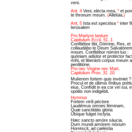
veni.
Ant. 4
Veni, elécta mea,
*
et po
te thronum meum.
(
Allelúia.
)
Ant. 5
Ista est speciósa
*
inter fi
Ierúsalem
Pro Martyre tantum
Capitulum
Eccli. 51. 1.
Confitébor tibi, Dómine, Rex, et
collaudábo te Deum Salvatóre
meum. Confitébor nómini tuo :
quóniam adiútor et protéctor fac
mihi, et liberásti corpus meum a
perditióne.
Pro nec Virgine nec Mart.
Capitulum
Prov. 31. 10.
Mulíerem fortem quis invéniet ?
Procul et de últimis fínibus prét
eius. Confídit in ea cor viri sui, e
spóliis non indigébit.
Hymnus
Fortem viríli péctore
Laudémus omnes féminam,
Quæ sanctitátis glória
Ubíque fulget ínclyta.
Hæc sancto amóre sáucia,
Dum mundi amórem nóxium
Horréscit, ad cæléstia