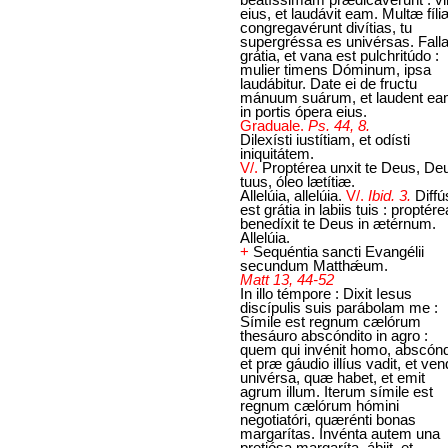
eius, et laudávit eam. Multæ fíli
congregavérunt divítias, tu
supergréssa es univérsas. Fall
grátia, et vana est pulchritúdo :
mulier timens Dóminum, ipsa
laudábitur. Date ei de fructu
mánuum suárum, et laudent e
in portis ópera eius.
Graduale.
Ps. 44, 8.
Dilexísti iustítiam, et odísti
iniquitátem.
V/.
Proptérea unxit te Deus, De
tuus, óleo lætítiæ.
Allelúia, allelúia.
V/.
Ibid. 3.
Diffú
est grátia in labiis tuis : proptére
benedíxit te Deus in ætérnum.
Allelúia.
+
Sequéntia sancti Evangélii
secundum Matthǽum.
Matt 13, 44-52
In illo témpore : Dixit Iesus
discípulis suis parábolam me :
Símile est regnum cælórum
thesáuro abscóndito in agro :
quem qui invénit homo, abscónd
et præ gáudio illíus vadit, et ven
univérsa, quæ habet, et emit
agrum illum. Iterum símile est
regnum cælórum hómini
negotiatóri, quærénti bonas
margarítas. Invénta autem una
pretiósa margaríta, ábiit, et