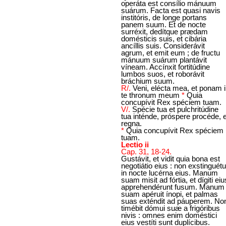
operáta est consílio mánuum
suárum. Facta est quasi navis
institóris, de longe portans
panem suum. Et de nocte
surréxit, dedítque prædam
domésticis suis, et cibária
ancíllis suis. Considerávit
agrum, et emit eum ; de fructu
mánuum suárum plantávit
víneam. Accínxit fortitúdine
lumbos suos, et roborávit
bráchium suum.
R/.
Veni, elécta mea, et ponam 
te thronum meum
*
Quia
concupívit Rex spéciem tuam.
V/.
Spécie tua et pulchritúdine
tua inténde, próspere procéde, e
regna.
*
Quia concupívit Rex spéciem
tuam.
Lectio ii
Cap. 31, 18-24.
Gustávit, et vidit quia bona est
negotiátio eius : non exstinguétu
in nocte lucérna eius. Manum
suam misit ad fórtia, et dígiti eiu
apprehendérunt fusum. Manum
suam apéruit ínopi, et palmas
suas exténdit ad páuperem. No
timébit dómui suæ a frigóribus
nivis : omnes enim doméstici
eius vestíti sunt duplícibus.