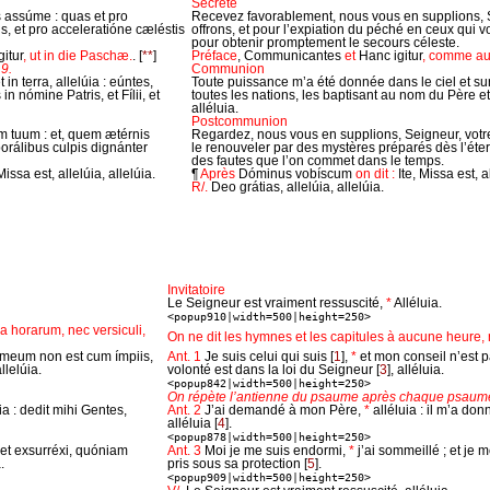
Secrète
 assúme : quas et pro
Recevez favorablement, nous vous en supplions, 
, et pro acceleratióne cæléstis
offrons, et pour l’expiation du péché en ceux qui 
pour obtenir promptement le secours céleste.
itur
, ut in die Paschæ.
.
[
**
]
Préface
, Communicantes
et
Hanc igitur
, comme au
9.
Communion
in terra, allelúia : eúntes,
Toute puissance m’a été donnée dans le ciel et sur l
 nómine Patris, et Fílii, et
toutes les nations, les baptisant au nom du Père et d
alléluia.
Postcommunion
 tuum : et, quem ætérnis
Regardez, nous vous en supplions, Seigneur, vot
orálibus culpis dignánter
le renouveler par des mystères préparés dès l’éte
des fautes que l’on commet dans le temps.
 Missa est, allelúia, allelúia.
¶
Après
Dóminus vobíscum
on dit :
Ite, Missa est, a
R/.
Deo grátias, allelúia, allelúia.
Invitatoire
Le Seigneur est vraiment ressuscité,
*
Alléluia.
<popup910|width=500|height=250>
a horarum, nec versiculi,
On ne dit les hymnes et les capitules à aucune heure, n
 meum non est cum ímpiis,
Ant. 1
Je suis celui qui suis
[
1
]
,
*
et mon conseil n’est 
llelúia.
volonté est dans la loi du Seigneur
[
3
]
, alléluia.
<popup842|width=500|height=250>
On répète l’antienne du psaume après chaque psaum
ia : dedit mihi Gentes,
Ant. 2
J’ai demandé à mon Père,
*
alléluia : il m’a don
alléluia
[
4
]
.
<popup878|width=500|height=250>
et exsurréxi, quóniam
Ant. 3
Moi je me suis endormi,
*
j’ai sommeillé ; et je
.
pris sous sa protection
[
5
]
.
<popup909|width=500|height=250>