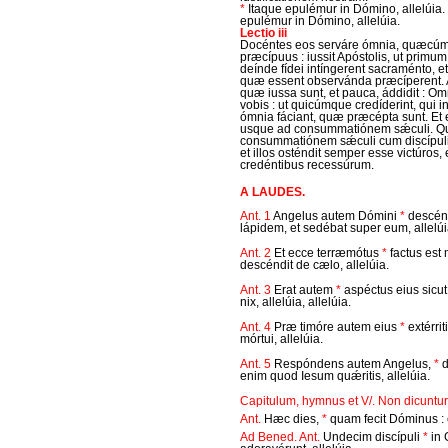
*
Itaque epulémur in Dómino, allelúia.
epulémur in Dómino, allelúia.
Lectio iii
Docéntes eos serváre ómnia, quæcúm
præcípuus : iussit Apóstolis, ut primu
deínde fídei intíngerent sacraménto, e
quæ essent observánda præcíperent. 
quæ iussa sunt, et pauca, áddidit :
vobis : ut quicúmque credíderint, qui in 
ómnia fáciant, quæ præcépta sunt. E
usque ad consummatiónem sǽculi. Qu
consummatiónem sǽculi cum discípulis 
et illos osténdit semper esse victúros
credéntibus recessúrum.
A LAUDES.
Ant. 1
Angelus autem Dómini
*
descénd
lápidem, et sedébat super eum, allelúia
Ant. 2
Et ecce terræmótus
*
factus est
descéndit de cælo, allelúia.
Ant. 3
Erat autem
*
aspéctus eius sicut
nix, allelúia, allelúia.
Ant. 4
Præ timóre autem eius
*
extérrit
mórtui, allelúia.
Ant. 5
Respóndens autem Angelus,
*
d
enim quod Iesum quǽritis, allelúia.
Capitulum, hymnus et V/. Non dicuntur,
Ant.
Hæc dies,
*
quam fecit Dóminus : 
Ad Bened. Ant.
Undecim discípuli
*
in