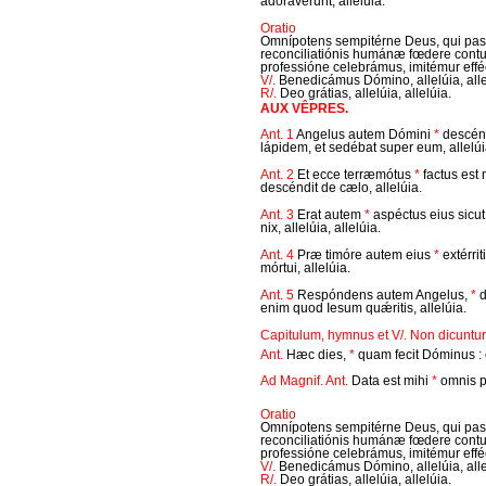
adoravérunt, allelúia.
Oratio
Omnípotens sempitérne Deus, qui pa
reconciliatiónis humánæ fœdere contulí
professióne celebrámus, imitémur eff
V/.
Benedicámus Dómino, allelúia, alle
R/.
Deo grátias, allelúia, allelúia.
AUX VÊPRES.
Ant. 1
Angelus autem Dómini
*
descénd
lápidem, et sedébat super eum, allelúia
Ant. 2
Et ecce terræmótus
*
factus est
descéndit de cælo, allelúia.
Ant. 3
Erat autem
*
aspéctus eius sicut
nix, allelúia, allelúia.
Ant. 4
Præ timóre autem eius
*
extérrit
mórtui, allelúia.
Ant. 5
Respóndens autem Angelus,
*
d
enim quod Iesum quǽritis, allelúia.
Capitulum, hymnus et V/. Non dicuntur,
Ant.
Hæc dies,
*
quam fecit Dóminus : 
Ad Magnif. Ant.
Data est mihi
*
omnis po
Oratio
Omnípotens sempitérne Deus, qui pa
reconciliatiónis humánæ fœdere contulí
professióne celebrámus, imitémur eff
V/.
Benedicámus Dómino, allelúia, alle
R/.
Deo grátias, allelúia, allelúia.