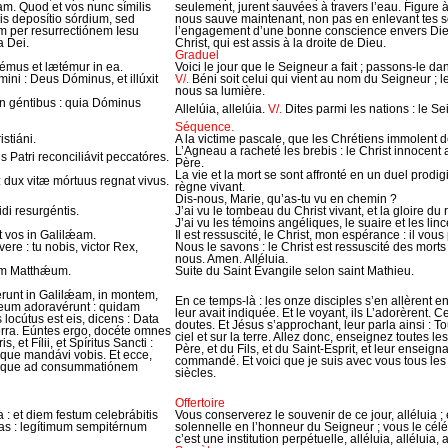
m. Quod et vos nunc símilis
seulement, jurent sauvées à travers l’eau. Figure 
is deposítio sórdium, sed
nous sauve maintenant, non pas en enlevant tes sou
m per resurrectiónem Iesu
l’engagement d’une bonne conscience envers Dieu,
a Dei.
Christ, qui est assis à la droite de Dieu.
Graduel
émus et lætémur in ea.
Voici le jour que le Seigneur a fait ; passons-le dan
ini : Deus Dóminus, et illúxit
V/.
Béni soit celui qui vient au nom du Seigneur ; le 
nous sa lumière.
in géntibus : quia Dóminus
Allelúia, allelúia.
V/.
Dites parmi les nations : le Se
Séquence.
stiáni.
A la victime pascale, que les Chrétiens immolent 
L’Agneau a racheté les brebis : le Christ innocent
 Patri reconciliávit peccatóres.
Père.
La vie et la mort se sont affronté en un duel prodigie
 : dux vitæ mórtuus regnat vivus.
règne vivant.
Dis-nous, Marie, qu’as-tu vu en chemin ?
idi resurgéntis.
J’ai vu le tombeau du Christ vivant, et la gloire du 
J’ai vu les témoins angéliques, le suaire et les linc
t vos in Galilǽam.
Il est ressuscité, le Christ, mon espérance : il vou
ere : tu nobis, victor Rex,
Nous le savons : le Christ est ressuscité des morts
nous. Amen. Alléluia.
um Matthǽum.
Suite du Saint Évangile selon saint Mathieu.
iérunt in Galilǽam, in montem,
En ce temps-là : les onze disciples s’en allèrent 
es eum adoravérunt : quidam
leur avait indiquée. Et le voyant, ils L’adorèrent
locútus est eis, dicens : Data
doutes. Et Jésus s’approchant, leur parla ainsi : 
terra. Eúntes ergo, docéte omnes
ciel et sur la terre. Allez donc, enseignez toutes l
 et Fílii, et Spíritus Sancti :
Père, et du Fils, et du Saint-Esprit, et leur enseign
ue mandávi vobis. Et ecce,
commandé. Et voici que je suis avec vous tous les
sque ad consummatiónem
siècles.
Offertoire
a : et diem festum celebrábitis
Vous conserverez le souvenir de ce jour, alléluia ;
as : legítimum sempitérnum
solennelle en l’honneur du Seigneur ; vous le cél
c’est une institution perpétuelle, alléluia, alléluia, a