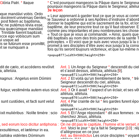
G
lória Patri.
*
Itaque
*
C’est pourquoi mangeons la Pâque dans le Seigneur, 
pourquoi mangeons la Pâque dans le Seigneur, allélui
3e leçon
que mandávi vobis. Ordo
« Leur apprenant à garder tout ce que je vous ai co
m docérent univérsas Gentes,
le Sauveur a ordonné à ses Apôtres d’instruire d’abord 
t post fidem ac baptísma,
donner le baptême qui est le sacrement de la foi, et lors
Ac ne putémus lévia esse,
baptême, de leur prescrire tout ce qu’il faut observer.
 Omnia quæcúmque mandávi
comme peu importantes et peu nombreuses les choses q
Trinitáte fúerint baptizati,
« Tout ce que je vous ai commandé. » Ainsi, quels que 
t ecce ego vobíscum sum
été baptisés au nom des trois personnes de la sainte Tr
i usque ad
préceptes. « Et voici que je suis avec vous jusqu’à la
se futúrum esse promíttit,
promet à ses disciples d’être avec eux jusqu’à la cons
, et se numquam a
fois qu’ils seront toujours victorieux, et que lui-même 
<popup877|width=500|height=250>
it de cælo, et accédens revólvit
Ant. 1
Un Ange du Seigneur
*
descendit du ciel
, allelúia.
et s’assit dessus, alléluia, alléluia
[
9
]
.
<popup871|width=500|height=250>
 magnus : Angelus enim Dómini
Ant. 2
Et voilà qu’un tremblement de terre,
*
tr
Seigneur descendit du ciel, alléluia.
<popup872|width=500|height=250>
 fulgur, vestiménta autem eius sicut
Ant. 3
Or il avait
*
l’aspect d’un éclair, et ses 
alléluia, alléluia.
<popup870|width=500|height=250>
i sunt custódes, et facti sunt velut
Ant. 4
Par crainte de lui
*
les gardes furent épo
alléluia.
<popup874|width=500|height=250>
ixit muliéribus : Nolíte timére : scio
Ant. 5
Et l’Ange répondant
*
dit aux femmes : n
cherchez Jésus, alléluia.
<popup873|width=500|height=250>
 sed eorum loco dicitur antiphona :
On ne dit pas le capitule, l’hymne et le verset, m
Ant.
Voici le jour
*
qu’a fait le Seigneur
[
10
]
: ré
exsultémus, et lætémur in ea.
d’allégresse en ce jour.
 Galilǽa vidéntes Dóminum
Ant. au Bénédictus
Les onze disciples
*
voyant