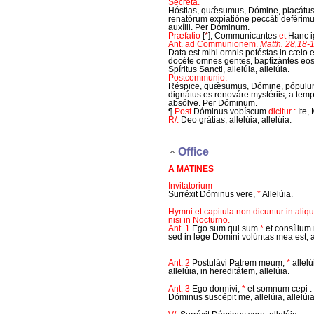
Secreta.
Hóstias, quǽsumus, Dómine, placátus
renatórum expiatióne peccáti deférimus
auxílii. Per Dóminum.
Præfatio
[
*
]
, Communicantes
et
Hanc ig
Ant. ad Communionem.
Matth. 28,18-1
Data est mihi omnis potéstas in cælo et 
docéte omnes gentes, baptizántes eos in
Spíritus Sancti, allelúia, allelúia.
Postcommunio.
Réspice, quǽsumus, Dómine, pópulum
dignátus es renováre mystériis, a temp
absólve. Per Dóminum.
¶
Post
Dóminus vobíscum
dicitur :
Ite,
R/.
Deo grátias, allelúia, allelúia.
Office
A MATINES
Invitatorium
Surréxit Dóminus vere,
*
Allelúia.
Hymni et capitula non dicuntur in aliqu
nisi in Nocturno.
Ant. 1
Ego sum qui sum
*
et consílium
sed in lege Dómini volúntas mea est, a
Ant. 2
Postulávi Patrem meum,
*
allelú
allelúia, in hereditátem, allelúia.
Ant. 3
Ego dormívi,
*
et somnum cepi : 
Dóminus suscépit me, allelúia, allelúia