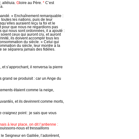
alléluia.
G
loire au Père.
*
C’est
a.
mmandé. » Enchaînement remarquable :
toutes les nations, puis de leur
qu’elles auraient reçu la foi et le
 Et pour que nous ne regardions pas
ui nous sont ordonnées, il a ajouté :
soient ceux qui auront cru, et auront
inité, ils doivent accomplir tous les
 consommation du siècle. » Celui qui
ommation du siècle, leur montre à la
ne se séparera jamais des fidèles.
, et s’approchant, il renversa la pierre
ès grand se produisit : car un Ange du
vêtements étaient comme la neige,
uvantés, et ils devinrent comme morts,
e craignez point : je sais que vous
ais à leur place, on dit l’antienne :
jouissons-nous et tressaillons
 le Seigneur en Galilée, l’adorèrent,