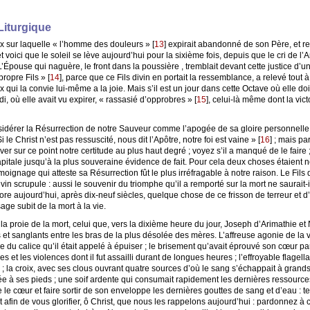
Liturgique
roix sur laquelle « l’homme des douleurs »
[
13
]
expirait abandonné de son Père, et r
voici que le soleil se lève aujourd’hui pour la sixième fois, depuis que le cri de l
. L’Épouse qui naguère, le front dans la poussière , tremblait devant cette justice 
ropre Fils »
[
14
]
, parce que ce Fils divin en portait la ressemblance, a relevé tout 
 qui la convie lui-même a la joie. Mais s’il est un jour dans cette Octave où elle doi
i, où elle avait vu expirer, « rassasié d’opprobres »
[
15
]
, celui-là même dont la vic
idérer la Résurrection de notre Sauveur comme l’apogée de sa gloire personnelle
i le Christ n’est pas ressuscité, nous dit l’Apôtre, notre foi est vaine »
[
16
]
; mais par
r sur ce point notre certitude au plus haut degré ; voyez s’il a manqué de le faire ; 
apitale jusqu’à la plus souveraine évidence de fait. Pour cela deux choses étaient n
témoignage qui atteste sa Résurrection fût le plus irréfragable à notre raison. Le F
divin scrupule : aussi le souvenir du triomphe qu’il a remporté sur la mort ne saurai
re aujourd’hui, après dix-neuf siècles, quelque chose de ce frisson de terreur et d
ge subit de la mort à la vie.
 la proie de la mort, celui que, vers la dixième heure du jour, Joseph d’Arimathie e
et sanglants entre les bras de la plus désolée des mères. L’affreuse agonie de la veil
du calice qu’il était appelé à épuiser ; le brisement qu’avait éprouvé son cœur par 
 et les violences dont il fut assailli durant de longues heures ; l’effroyable flagellati
 ; la croix, avec ses clous ouvrant quatre sources d’où le sang s’échappait à grands
ée à ses pieds ; une soif ardente qui consumait rapidement les dernières ressources
re le cœur et faire sortir de son enveloppe les dernières gouttes de sang et d’eau : tel
t afin de vous glorifier, ô Christ, que nous les rappelons aujourd’hui : pardonnez 