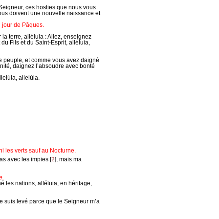
Seigneur, ces hosties que nous vous
vous doivent une nouvelle naissance et
 jour de Pâques.
a terre, alléluia : Allez, enseignez
u Fils et du Saint-Esprit, alléluia,
re peuple, et comme vous avez daigné
rnité, daignez l’absoudre avec bonté
llelúia, allelúia.
i les verts sauf au Nocturne.
pas avec les impies
[
2
]
, mais ma
e.
né les nations, alléluia, en héritage,
 me suis levé parce que le Seigneur m’a