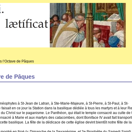
s l’Octave de Pâques
ve de Pâques
 néophytes à St-Jean de Latran, à Ste-Marie-Majeure, à St-Pierre, à St-Paul, à St-
 faisait en ce jour la Station dans la basilique dédiée à tous les martyrs et à leur R
ire du Christ sur le paganisme. Le Panthéon, qui était le temple consacré au culte de
, consacré à Marie et aux martyrs des catacombes, dont Boniface IV avait fait transport
te basilique. La fête de la dédicace de cette église devint bientôt notre fête de la
 montré en Noë (v. Dimanche de la Sexagésime, et 2e Prophétie du Samedi Saint),