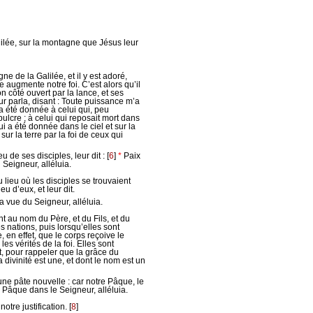
lilée, sur la montagne que Jésus leur
ne de la Galilée, et il y est adoré,
augmente notre foi. C’est alors qu’il
 côté ouvert par la lance, et ses
ur parla, disant : Toute puissance m’a
 a été donnée à celui qui, peu
ulcre ; à celui qui reposait mort dans
ui a été donnée dans le ciel et sur la
 sur la terre par la foi de ceux qui
 de ses disciples, leur dit :
[
6
]
*
Paix
u Seigneur, alléluia.
lieu où les disciples se trouvaient
eu d’eux, et leur dit.
la vue du Seigneur, alléluia.
nt au nom du Père, et du Fils, et du
es nations, puis lorsqu’elles sont
re, en effet, que le corps reçoive le
s vérités de la foi. Elles sont
t, pour rappeler que la grâce du
 divinité est une, et dont le nom est un
une pâte nouvelle : car notre Pâque, le
Pâque dans le Seigneur, alléluia.
notre justification.
[
8
]