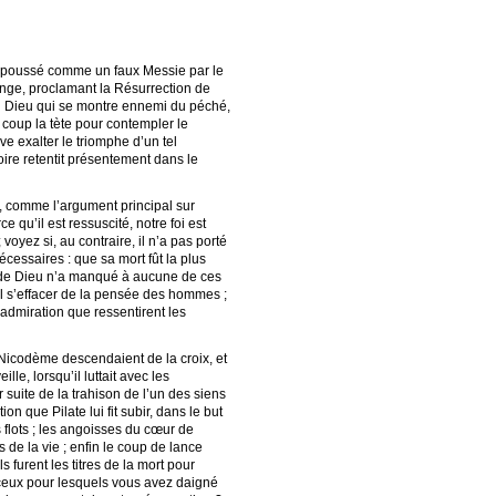
epoussé comme un faux Messie par le
’Ange, proclamant la Résurrection de
d’un Dieu qui se montre ennemi du péché,
à coup la tète pour contempler le
ve exalter le triomphe d’un tel
toire retentit présentement dans le
, comme l’argument principal sur
ce qu’il est ressuscité, notre foi est
voyez si, au contraire, il n’a pas porté
écessaires : que sa mort fût la plus
ils de Dieu n’a manqué à aucune de ces
t-il s’effacer de la pensée des hommes ;
’admiration que ressentirent les
t Nicodème descendaient de la croix, et
le, lorsqu’il luttait avec les
suite de la trahison de l’un des siens
on que Pilate lui fit subir, dans le but
 flots ; les angoisses du cœur de
 de la vie ; enfin le coup de lance
s furent les titres de la mort pour
à ceux pour lesquels vous avez daigné