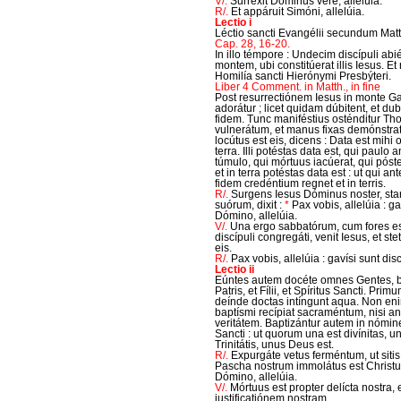
V/.
Surréxit Dóminus vere, allelúia.
R/.
Et appáruit Simóni, allelúia.
Lectio i
Léctio sancti Evangélii secundum Ma
Cap. 28, 16-20.
In illo témpore : Undecim discípuli abi
montem, ubi constitúerat illis Iesus. Et 
Homilía sancti Hierónymi Presbýteri.
Liber 4 Comment. in Matth., in fine
Post resurrectiónem Iesus in monte Ga
adorátur ; licet quidam dúbitent, et d
fidem. Tunc maniféstius osténditur Th
vulnerátum, et manus fixas demónstrat
locútus est eis, dicens : Data est mihi 
terra. Illi potéstas data est, qui paulo a
túmulo, qui mórtuus iacúerat, qui póst
et in terra potéstas data est : ut qui a
fidem credéntium regnet et in terris.
R/.
Surgens Iesus Dóminus noster, sta
suórum, dixit :
*
Pax vobis, allelúia : ga
Dómino, allelúia.
V/.
Una ergo sabbatórum, cum fores es
discípuli congregáti, venit Iesus, et ste
eis.
R/.
Pax vobis, allelúia : gavísi sunt dis
Lectio ii
Eúntes autem docéte omnes Gentes, b
Patris, et Fílii, et Spíritus Sancti. P
deínde doctas intíngunt aqua. Non enim
baptísmi recípiat sacraméntum, nisi an
veritátem. Baptizántur autem in nómine Pa
Sancti : ut quorum una est divínitas, u
Trinitátis, unus Deus est.
R/.
Expurgáte vetus ferméntum, ut siti
Pascha nostrum immolátus est Christu
Dómino, allelúia.
V/.
Mórtuus est propter delícta nostra, e
iustificatiónem nostram.