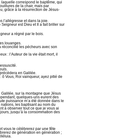
à laquelle correspond le baptême, qui
illures de la chair, mais par
 grâce à la résurrection de Jésus-
s l’allégresse et dans la joie.
Seigneur est Dieu et Il a fait briller sur
igneur a régné par le bois.
des louanges.
 a réconcilié les pécheurs avec son
ux : l’Auteur de la vie était mort, il
ressuscité.
euls.
s précèdera en Galilée.
 : ô Vous, Roi vainqueur, ayez pitié de
en Galilée, sur la montagne que Jésus
. Cependant, quelques-uns eurent des
Toute puissance m’a été donnée dans le
es nations, les baptisant au nom du
ant à observer tout ce que je vous ai
 jours, jusqu’à la consommation des
 et vous le célébrerez par une fête
ébrerez de génération en génération ;
lléluia.