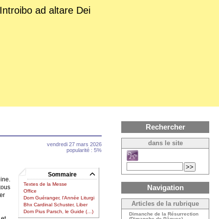
Introibo ad altare Dei
Rechercher
dans le site
vendredi 27 mars 2026
popularité : 5%
Sommaire
eine.
Textes de la Messe
Navigation
 tous
Office
er
Dom Guéranger, l’Année Liturgi
Articles de la rubrique
Bhx Cardinal Schuster, Liber
Dom Pius Parsch, le Guide (…)
Dimanche de la Résurrection
 et
(Dimanche de Pâques)