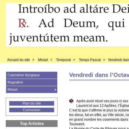
Accueil du site
>
Missel
>
Temporal
>
Temps Pascal
>
Vendredi dan
Vendredi dans l’Octa
Calendrier liturgique
Magistère
Missel
Après avoir réuni ces jours-ci ses
Plan du site
Laurent et aux 12 Apôtres, l’Église
Connexion
C’est là que s’affirme le plus la victo
les dieux, fut en effet, au VIIe siècle
en grand nombre les ossements dans cet
Top Articles
Toussaint.
La liturgie du Cycle de Pâques nous a