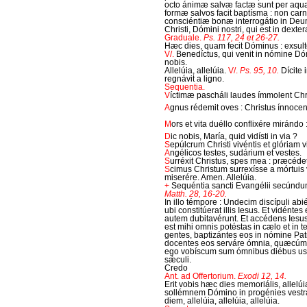
octo ánimæ salvæ factæ sunt per aqua
formæ salvos facit baptísma : non carn
consciéntiæ bonæ interrogátio in Deu
Christi, Dómini nostri, qui est in dexter
Graduale.
Ps. 117, 24 et 26-27.
Hæc dies, quam fecit Dóminus : exsult
V/.
Benedíctus, qui venit in nómine Dóm
nobis.
Allelúia, allelúia.
V/.
Ps. 95, 10.
Dícite 
regnávit a ligno.
Sequentia.
V
íctimæ pascháli laudes ímmolent Chri
A
gnus rédemit oves : Christus ínnocens
M
ors et vita duéllo conflixére mirándo
D
ic nobis, María, quid vidísti in via ?
S
epúlcrum Christi vivéntis et glóriam v
A
ngélicos testes, sudárium et vestes.
S
urréxit Christus, spes mea : præcéde
S
cimus Christum surrexísse a mórtuis v
miserére. Amen. Allelúia.
+
Sequéntia sancti Evangélii secúnd
Matth. 28, 16-20.
In illo témpore : Undecim discípuli ab
ubi constitúerat illis Iesus. Et vidént
autem dubitavérunt. Et accédens Iesus 
est mihi omnis potéstas in cælo et in 
gentes, baptizántes eos in nómine Patris,
docentes eos serváre ómnia, quæcúmq
ego vobíscum sum ómnibus diébus u
sǽculi.
Credo
Ant. ad Offertorium.
Exodi 12, 14.
Erit vobis hæc dies memoriális, allelúi
sollémnem Dómino in progénies vestr
diem, allelúia, allelúia, allelúia.