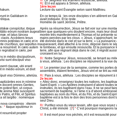
V/.
Le Seigneur est vraiment ressuscité, alléluia.
R/.
Et il est apparu à Simon, alléluia.
1ère leçon
tthǽum.
Lecture du saint Évangile selon saint Matthieu.
érunt in Galilǽam in
En ce temps-là : les onze disciples s’en allèrent en Ga
réliqua.
avait indiquée. Et le reste.
Homélie de saint Jérôme, Prêtre.
lilǽæ conspícitur, ibique
Après sa résurrection, Jésus se fait voir sur une montag
ubitátio eórum nostram áugeat
bien que quelques-uns doutent encore, mais leur doute 
omæ, et latus láncea
montre très manifestement à Thomas et lui présente son
 clavis. Accédens Iesus
mains percées par les clous. « Jésus, s’approchant, le
omnis potéstas in cælo et in
été donnée dans le ciel et sur la terre. » La puissance
nte crucifíxus, qui sepúltus in
auparavant, était attaché à la croix, déposé dans le sép
ea resurréxit. In cælo autem
le tombeau, et qui ensuite ressuscita. Et la puissance l
nte regnábat in cælo, per
terre, afin que régnant déjà dans le ciel, il régnât aussi
croiraient en lui.
ns in médio discipulórum,
R/.
Notre Seigneur Jésus, ressuscité, se tenant au milieu
vísi sunt discípuli viso
à vous, alléluia : Les disciples se réjouirent à la vue d
sent clausæ, ubi erant
V/.
Le premier jour de la semaine, comme les portes du 
tit in médio eórum, et dixit
assemblés, étaient fermées, Jésus vint et se tint au mili
cípuli viso Dómino, allelúia.
R/.
Paix à vous, alléluia : Les disciples se réjouirent à 
2e leçon
aptizántes eos in nómine
« Allez donc, enseignez toutes les nations, les baptisa
rimum docent omnes Gentes,
Saint-Esprit. » Les Apôtres instruisent d’abord toutes l
 potest fíeri, ut corpus
instruites, ils les baptisent dans l’eau. Il ne se peut fai
te ánima fídei suscéperit
sacrement de baptême, si l’âme n’a d’abord embrassé le
tris, et Fílii, et Spíritus
baptisées au nom du Père, et du Fils, et du Saint-Espri
na sit largítio : noménque
baptême est à la fois le don des trois personnes dont la
seul Dieu.
s nova conspérsio : étenim
R/.
Purifiez-vous du vieux levain, afin que vous soyez 
s :
*
Itaque epulémur in
Christ, a été immolé :
[
7
]
*
C’est pourquoi mangeons la 
t resurréxit propter
V/.
Il est mort pour nos péchés, et il est ressuscité pour 