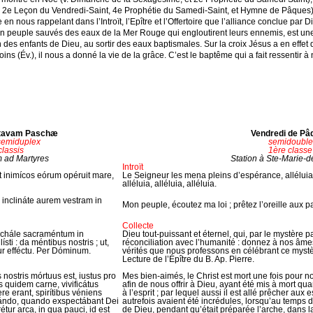
2e Leçon du Vendredi-Saint, 4e Prophétie du Samedi-Saint, et Hymne de Pâques),
 nous rappelant dans l’Introït, l’Epître et l’Offertoire que l’alliance conclue par 
n peuple sauvés des eaux de la Mer Rouge qui engloutirent leurs ennemis, est une
des enfants de Dieu, au sortir des eaux baptismales. Sur la croix Jésus a en effet dét
oins (Év.), il nous a donné la vie de la grâce. C’est le baptême qui a fait ressentir 
Octavam Paschæ
Vendredi de Pâ
semiduplex
semidouble
classis
1ère classe
m ad Martyres
Station à Ste-Marie-d
Introït
et inimícos eórum opéruit mare,
Le Seigneur les mena pleins d’espérance, alléluia 
alléluia, alléluia, alléluia.
inclináte aurem vestram in
Mon peuple, écoutez ma loi ; prêtez l’oreille aux 
Collecte
schále sacraméntum in
Dieu tout-puissant et éternel, qui, par le mystère 
ti : da méntibus nostris ; ut,
réconciliation avec l’humanité : donnez à nos âme
r efféctu. Per Dóminum.
vérités que nous professons en célébrant ce mystè
Lecture de l’Épître du B. Ap. Pierre.
 nostris mórtuus est, iustus pro
Mes bien-aimés, le Christ est mort une fois pour no
us quidem carne, vivificátus
afin de nous offrir à Dieu, ayant été mis à mort qua
ere erant, spirítibus véniens
à l’esprit ; par lequel aussi il est allé prêcher aux 
iquándo, quando exspectábant Dei
autrefois avaient été incrédules, lorsqu’au temps d
tur arca, in qua pauci, id est
de Dieu, pendant qu’était préparée l’arche, dans l