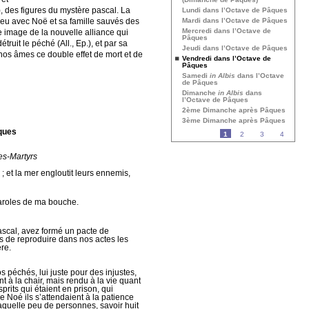
 des figures du mystère pascal. La
Lundi dans l’Octave de Pâques
Dieu avec Noë et sa famille sauvés des
Mardi dans l’Octave de Pâques
Mercredi dans l’Octave de
 image de la nouvelle alliance qui
Pâques
ruit le péché (All., Ep.), et par sa
Jeudi dans l’Octave de Pâques
à nos âmes ce double effet de mort et de
Vendredi dans l’Octave de
Pâques
Samedi
in Albis
dans l’Octave
de Pâques
Dimanche
in Albis
dans
l’Octave de Pâques
2ème Dimanche après Pâques
3ème Dimanche après Pâques
ques
1
2
3
4
es-Martyrs
; et la mer engloutit leurs ennemis,
paroles de ma bouche.
pascal, avez formé un pacte de
s de reproduire dans nos actes les
re.
s péchés, lui juste pour des injustes,
nt à la chair, mais rendu à la vie quant
esprits qui étaient en prison, qui
e Noé ils s’attendaient à la patience
aquelle peu de personnes, savoir huit