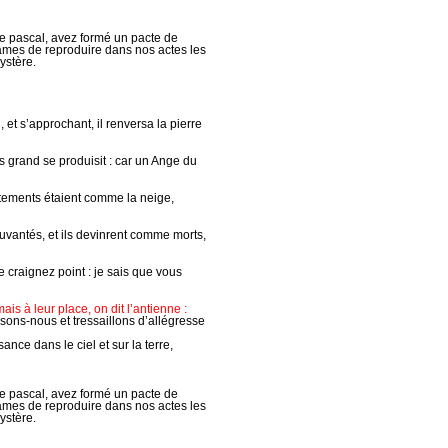
ère pascal, avez formé un pacte de
 âmes de reproduire dans nos actes les
ystère.
, et s’approchant, il renversa la pierre
ès grand se produisit : car un Ange du
vêtements étaient comme la neige,
uvantés, et ils devinrent comme morts,
e craignez point : je sais que vous
ais à leur place, on dit l’antienne :
issons-nous et tressaillons d’allégresse
sance dans le ciel et sur la terre,
ère pascal, avez formé un pacte de
 âmes de reproduire dans nos actes les
ystère.