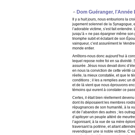
Dom Guéranger, l’Année 
Il y a huit jours, nous entourions la c
jugement solennel de la Synagogue, et 
l’adorable victime, s’est fait entendre
jusqu’à « ne pas épargner même son p
triomphe subit et éclatant de son Époux
vainqueur, c’est assurément le Vendred
monde entier.
Arrêtons-nous donc aujourd’hui à cons
lequel repose notre foi en sa divinité. S
assurée. Jésus nous devait donc d’éleve
en nous la conviction de cette vérité c
réelle, la mieux constatée, et que le 
conditions ; il les a remplies avec un 
et de là vient que nous éprouvons enco
témoins qui eurent à constater ce passa
Certes, il était bien réellement devenu
dont ils déposaient les membres roidis 
répugnances de son humanité, à la vue 
et de l’abandon des autres ; les outrages
d’apitoyer un peuple altéré de meurtre
l’agonisant, à la vue de sa mère éplor
traversant la poitrine, et allant atteind
revendiquer une si noble victime. C’es