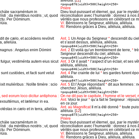
alléluia.
[
11
]
<popup876|width=500|height=250>
Prière
schále sacraméntum in
Dieu tout-puissant et éternel, qui, par le myst
sti : da méntibus nostris ; ut, quod
réconciliation avec l’humanité : donnez à nos
éctu. Per Dóminum.
vérités que nous professons en célébrant ce m
lúia.
V/.
Bénissons le Seigneur, alléluia, alléluia.
R/.
Rendons grâces à Dieu, alléluia, alléluia.
it de cælo, et accédens revólvit
Ant. 1
Un Ange du Seigneur
*
descendit du ciel
, allelúia.
et s’assit dessus, alléluia, alléluia.
<popup844|width=500|height=250>
 magnus : Angelus enim Dómini
Ant. 2
Et voilà qu’un tremblement de terre,
*
tr
Seigneur descendit du ciel, alléluia.
<popup845|width=500|height=250>
 fulgur, vestiménta autem eius sicut
Ant. 3
Or il avait
*
l’aspect d’un éclair, et ses 
alléluia, alléluia.
<popup846|width=500|height=250>
i sunt custódes, et facti sunt velut
Ant. 4
Par crainte de lui
*
les gardes furent épo
alléluia.
<popup847|width=500|height=250>
ixit muliéribus : Nolíte timére : scio
Ant. 5
Et l’Ange répondant
*
dit aux femmes : n
cherchez Jésus, alléluia.
<popup848|width=500|height=250>
 sed eorum loco dicitur antiphona :
On ne dit pas le capitule, l’hymne et le verset, m
Ant.
Voici le jour
*
qu’a fait le Seigneur : réjou
exsultémus, et lætémur in ea.
en ce jour.
Ant. au Magnificat
Il m’a été donné
*
toute puis
téstas in cælo et in terra, allelúia.
alléluia.
[
12
]
<popup875|width=500|height=250>
Prière
schále sacraméntum in
Dieu tout-puissant et éternel, qui, par le myst
sti : da méntibus nostris ; ut, quod
réconciliation avec l’humanité : donnez à nos
éctu. Per Dóminum.
vérités que nous professons en célébrant ce m
lúia.
V/.
Bénissons le Seigneur, alléluia, alléluia.
R/.
Rendons grâces à Dieu, alléluia, alléluia.