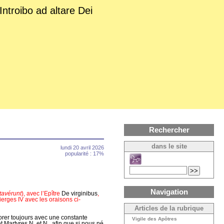
Introibo ad altare Dei
Rechercher
dans le site
lundi 20 avril 2026
popularité : 17%
Navigation
tavérunt
), avec l’Epître
De virginibus
,
rges IV avec les oraisons ci-
Articles de la rubrique
norer toujours avec une constante
Vigile des Apôtres
 Martyres N. et N., afin que si nous né