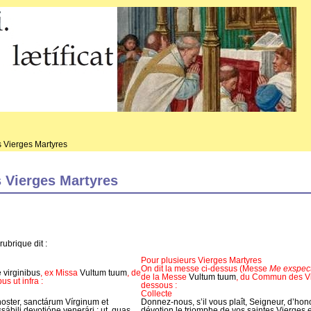
 Vierges Martyres
 Vierges Martyres
rubrique dit :
Pour plusieurs Vierges Martyres
On dit la messe ci-dessus (Messe
Me exspec
 virginibus
, ex Missa
Vultum tuum
, de
de la Messe
Vultum tuum
, du Commun des Vie
s ut infra :
dessous :
Collecte
ster, sanctárum Vírginum et
Donnez-nous, s’il vous plaît, Seigneur, d’ho
ábili devotióne venerári : ut, quas
dévotion le triomphe de vos saintes Vierges et