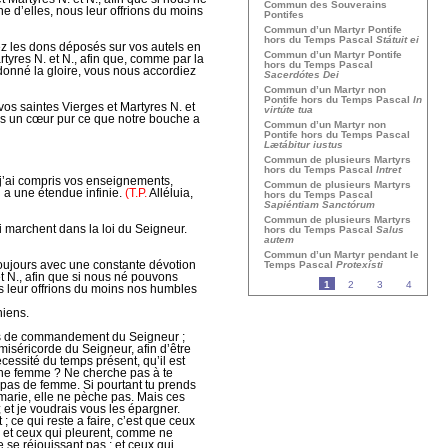
Commun des Souverains
e d’elles, nous leur offrions du moins
Pontifes
Commun d’un Martyr Pontife
hors du Temps Pascal
Státuit ei
z les dons déposés sur vos autels en
Commun d’un Martyr Pontife
rtyres N. et N., afin que, comme par la
hors du Temps Pascal
donné la gloire, vous nous accordiez
Sacerdótes Dei
Commun d’un Martyr non
Pontife hors du Temps Pascal
In
vos saintes Vierges et Martyres N. et
virtúte tua
ns un cœur pur ce que notre bouche a
Commun d’un Martyr non
Pontife hors du Temps Pascal
Lætábitur iustus
Commun de plusieurs Martyrs
hors du Temps Pascal
Intret
j’ai compris vos enseignements,
Commun de plusieurs Martyrs
oi a une étendue infinie.
(T.P.
Alléluia,
hors du Temps Pascal
Sapiéntiam Sanctórum
Commun de plusieurs Martyrs
 marchent dans la loi du Seigneur.
hors du Temps Pascal
Salus
autem
Commun d’un Martyr pendant le
toujours avec une constante dévotion
Temps Pascal
Protexísti
et N., afin que si nous né pouvons
1
2
3
4
s leur offrions du moins nos humbles
hiens.
 pas de commandement du Seigneur ;
iséricorde du Seigneur, afin d’être
écessité du temps présent, qu’il est
à une femme ? Ne cherche pas à te
 pas de femme. Si pourtant tu prends
marie, elle ne pèche pas. Mais ces
; et je voudrais vous les épargner.
 ; ce qui reste a faire, c’est que ceux
 et ceux qui pleurent, comme ne
 se réjouissant pas ; et ceux qui