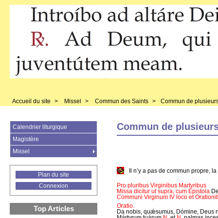
Accueil du site
>
Missel
>
Commun des Saints
>
Commun de plusieurs
Commun de plusieurs
Calendrier liturgique
Magistère
Missel
Il n’y a pas de commun propre, la 
Plan du site
Pro pluribus Virginibus Martyribus
Connexion
Missa dicitur ut supra, cum Epistola
De
Communi Virginum IV loco et Orationibu
Oratio.
Top Articles
Da nobis, quǽsumus, Dómine, Deus no
Mártyrum tuárum
N.
et
N.
palmas incess