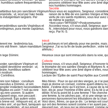
 humílibus saltem frequentémus
pouvons célébrer leur fête avec une âme dign
nos humbles hommages.
Secrète
táribus tuis pro sanctárum Vírginum
Nous vous en supplions, Seigneur, considére
 propósita : ut, sicut per hæc beáta
raison de la fête de vos saintes Vierges et Ma
obis indulgéntiam largiáris. Per
vertu de ces saints mystères, vous leur avez 
de même le pardon.
<font color="#FF0000">Postcommunion
rcedéntibus sanctis Virgínibus et
Accordez-nous, s’il vous plaît, Seigneur, que 
contíngimus, pura mente capiámus.
N., intercédant pour nous, nous gardions da
reçu. Par N.-S.
Introït
erent me : testimónia tua,
Les pécheurs m’ont attendu pour me perdre, mais 
nis vidi finem : latum mandátum
Seigneur. J’ai vu la fin de toute perfection ; votre l
alléluia.
)
in lege Dómini.
Heureux ceux qui sont immaculés dans la voie, qui
Collecte
ster, sanctárum Vírginum et
Donnez-nous, s’il vous plaît, Seigneur, d’honorer 
ábili devotióne venerári : ut,
le triomphe de vos saintes Vierges et Martyres N. 
ráre, humílibus saltem
célébrer leur fête avec une âme digne d’elles, nou
m nostrum.
hommages.
 Corínthios.
Lecture de l’Épître de saint Paul Apôtre aux Corint
mini non hábeo : consílium
Mes frères : Pour ce qui est des vierges, je n’ai
secútus a Dómino, ut sim
mais je donne un conseil, comme ayant obtenu la m
 propter instántem necessitátem,
fidèle. J’estime donc qu’il est bon, à cause de la n
igátus es uxóri ? noli qu.rere
bon, dis-je, pour l’homme d’être ainsi. Es-tu lié 
i qu.rere uxorem. Si autem
délier. N’es-tu point lié à une femme ? Ne cherche
úpserit virgo, non peccavit :
une femme, tu ne pèches pas ; et si une vierge se 
huiúsmodi. Ego autem vobis
personnes éprouveront les tribulations de la chair 
 breve est : réliquum est, ut, et
Voici donc, frères, ce que je dis : Le temps est court
es sint ; et qui flent, tamquam
qui ont des femmes soient comme n’en ayant pas ;
 non gaudéntes ; et qui emunt,
pleurant pas ; et ceux qui se réjouissent, comme ne