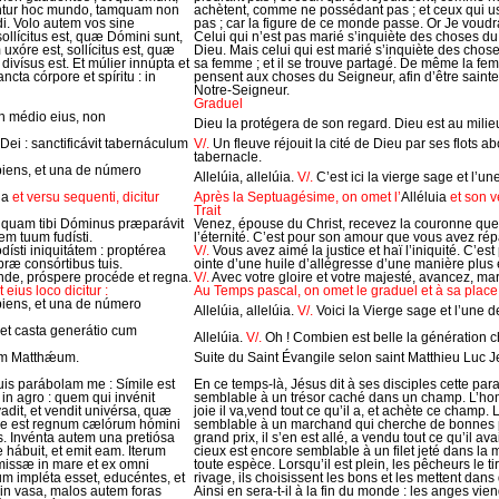
úntur hoc mundo, tamquam non
achètent, comme ne possédant pas ; et ceux qui 
ndi. Volo autem vos sine
pas ; car la figure de ce monde passe. Or Je voudr
sollícitus est, quæ Dómini sunt,
Celui qui n’est pas marié s’inquiète des choses d
óre est, sollícitus est, quæ
Dieu. Mais celui qui est marié s’inquiète des cho
ivísus est. Et múlier innúpta et
sa femme ; et il se trouve partagé. De même la fem
ncta córpore et spíritu : in
pensent aux choses du Seigneur, afin d’être saintes
Notre-Seigneur.
Graduel
n médio eius, non
Dieu la protégera de son regard. Dieu est au milieu
 Dei : sanctificávit tabernáculum
V/.
Un fleuve réjouit la cité de Dieu par ses flots a
tabernacle.
piens, et una de número
Allelúia, allelúia.
V/.
C’est ici la vierge sage et l’u
ia
et versu sequenti, dicitur
Après la Septuagésime, on omet l’
Alléluia
et son ve
Trait
, quam tibi Dóminus præparávit
Venez, épouse du Christ, recevez la couronne que
m tuum fudísti.
l’éternité. C’est pour son amour que vous avez ré
 odísti iniquitátem : proptérea
V/.
Vous avez aimé la justice et haï l’iniquité. C’es
præ consórtibus tuis.
ointe d’une huile d’allégresse d’une manière plus
énde, próspere procéde et regna.
V/.
Avec votre gloire et votre majesté, avancez, ma
eius loco dicitur :
Au Temps pascal, on omet le graduel et à sa place 
piens, et una de número
Allelúia, allelúia.
V/.
Voici la Vierge sage et l’une 
et casta generátio cum
Allelúia.
V/.
Oh ! Combien est belle la génération ch
um Matthǽum.
Suite du Saint Évangile selon saint Matthieu Luc 
 suis parábolam me : Símile est
En ce temps-là, Jésus dit à ses disciples cette pa
n agro : quem qui invénit
semblable à un trésor caché dans un champ. L’hom
adit, et vendit univérsa, quæ
joie il va,vend tout ce qu’il a, et achète ce champ
mile est regnum cælórum hómini
semblable à un marchand qui cherche de bonnes p
s. Invénta autem una pretiósa
grand prix, il s’en est allé, a vendu tout ce qu’il a
æ hábuit, et emit eam. Iterum
cieux est encore semblable à un filet jeté dans la
missæ in mare et ex omni
toute espèce. Lorsqu’il est plein, les pêcheurs le tir
m impléta esset, educéntes, et
rivage, ils choisissent les bons et les mettent dans
 in vasa, malos autem foras
Ainsi en sera-t-il à la fin du monde : les anges vi