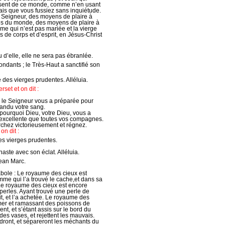
usent de ce monde, comme n’en usant
ais que vous fussiez sans inquiétude.
u Seigneur, des moyens de plaire à
ses du monde, des moyens de plaire à
me qui n’est pas mariée et la vierge
 de corps et d’esprit, en Jésus-Christ
 d’elle, elle ne sera pas ébranlée.
bondants ; le Très-Haut a sanctifié son
ne des vierges prudentes. Alléluia.
rset et on dit :
 le Seigneur vous a préparée pour
pandu votre sang.
t pourquoi Dieu, votre Dieu, vous a
 excellente que toutes vos compagnes.
rchez victorieusement et régnez.
on dit :
des vierges prudentes.
aste avec son éclat. Alléluia.
Jean Marc.
rabole : Le royaume des cieux est
me qui l’a trouvé le cache,et dans sa
. Le royaume des cieux est encore
erles. Ayant trouvé une perle de
vait, et l’a achetée. Le royaume des
 mer et ramassant des poissons de
ent, et s’étant assis sur le bord du
 des vases, et rejettent les mauvais.
endront, et sépareront les méchants du