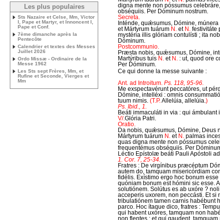
digna mente non póssumus celebráre,
Les plus populaires
obséquiis. Per Dóminum nostrum.
Secreta.
Sts Nazaire et Celse, Mm, Victor
I, Pape et Martyr, et Innoncent I,
Inténde, quǽsumus, Dómine, múnera al
Pape et Conf.
et Mártyrum tuárum
N.
et
N.
festivitáte
7ème dimanche après la
mystéria illis glóriam contulísti ; ita n
Pentecôte
Dóminum.
Postcommunio.
Calendrier et textes des Messes
Juillet 2026
Præsta nobis, quǽsumus, Dómine, inte
Martýribus tuis
N.
et
N.
: ut, quod ore 
Ordo Missæ - Ordinaire de la
Messe 1962
Per Dóminum.
Ce qui donne la messe suivante :
Les Sts sept Frères, Mm, et
Rufine et Seconde, Vierges et
Mm
Ant. ad Introitum.
Ps. 118, 95-96.
Me exspectavérunt peccatóres, ut pérd
Dómine, intelléxi : omnis consummatió
tuum nimis.
(T.P.
Allelúia, allelúia.
)
Ps. Ibid., 1.
Beáti immaculáti in via : qui ámbulant 
V/.
Glória Patri.
Oratio.
Da nobis, quǽsumus, Dómine, Deus no
Mártyrum tuárum
N.
et
N.
palmas incess
quas digna mente non póssumus celeb
frequentémus obséquiis. Per Dóminu
Léctio Epístolæ beáti Pauli Apóstoli ad
1. Cor. 7, 25-34.
Fratres : De virgínibus præcéptum Dó
autem do, tamquam misericórdiam con
fidélis. Exístimo ergo hoc bonum esse
quóniam bonum est hómini sic esse. All
solutiónem. Solútus es ab uxóre ? nol
acceperis uxorem, non peccásti. Et si n
tribulatiónem tamen carnis habébunt 
parco. Hoc ítaque dico, fratres : Tempus
qui habent uxóres, tamquam non habént
non flentes ; et qui gaudent, tamquam