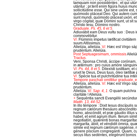
tamquam non possidéntes ; et qui ut
utántur ; pr.terít enim figúra huius mu
sollicitúdine esse. Qui sine uxóre est, 
quómodo pláceat Deo. Qui autem cum ux
sunt mundi, quómodo pláceat uxóri, et d
virgo cógitat, quæ Dómini sunt, ut sit sa
Christo Iesu, Dómino nostro.
Graduale.
Ps. 45, 6 et 5.
Adiuvábit eam Deus vultu suo : Deus i
commovébitur.
V/.
Flúminis ímpetus lætíficat civitátem
suum Altíssimus.
Allelúia, allelúia.
V/.
Hæc est Virgo sá
prudéntum. Allelúia.
Post Septuagesimam, ommissis
Allelú
Tractus.
Veni, Sponsa Christi, áccipe corónam
in ætérnum : pro cuius amóre sánguine
V/.
Ps. 44, 8 et 5.
Dilexísti iustítiam, et
unxit te Deus, Deus tuus, óleo lætítiæ 
V/.
Spécie tua et pulchritúdine tua int
Tempore paschali omittitur graduale, et 
Allelúia, allelúia.
V/.
Hæc est Virgo sá
prudéntum.
Allelúia.
V/.
Sap. 4, 1.
O quam pulchra 
claritáte ! Allelúia.
+
Sequéntia sancti Evangélii secúnd
Matth. 13, 44-52.
In illo témpore : Dixit Iesus discípulis
regnum cælórum thesáuro abscóndito i
homo, abscóndit, et præ gáudio illíus v
habet, et emit agrum illum. Iterum sí
negotiatóri, quærénti bonas margaríta
margaríta, ábiit, et véndidit ómnia, qu
símile est regnum cælórum sagénse, 
génere píscium congregánti. Quam, cu
secus litus sedéntes, elegérunt bonos