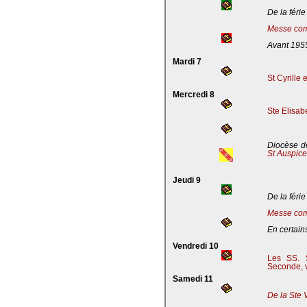
De la férie
Messe com
Avant 195
Mardi 7
St Cyrille
Mercredi 8
Ste Elisab
Diocèse de
St Auspic
Jeudi 9
De la férie
Messe com
En certains
Vendredi 10
Les SS. S
Seconde, v
Samedi 11
De la Ste 