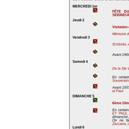
MERCREDI 1er
FÊTE D
SEIGNEU
Jeudi 2
Visitation
Mémoire de
Vendredi 3
St Irénée,
Avant 196
Samedi 4
De la Ste 
En certai
Souverains
Avant 195
et Paul
DIMANCHE 5
6ème Dima
En certain
ET PAUL
dimanche 
On ne fa
Zaccaria, 
Lundi 6