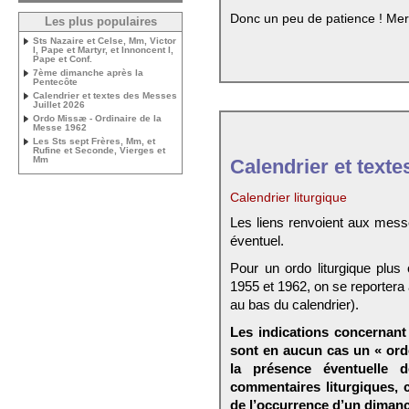
Donc un peu de patience ! Mer
Les plus populaires
Sts Nazaire et Celse, Mm, Victor
I, Pape et Martyr, et Innoncent I,
Pape et Conf.
7ème dimanche après la
Pentecôte
Calendrier et textes des Messes
Juillet 2026
Ordo Missæ - Ordinaire de la
Messe 1962
Les Sts sept Frères, Mm, et
Rufine et Seconde, Vierges et
Mm
Calendrier et texte
Calendrier liturgique
Les liens renvoient aux mess
éventuel.
Pour un ordo liturgique plus
1955 et 1962, on se reportera
au bas du calendrier).
Les indications concernant 
sont en aucun cas un « ord
la présence éventuelle 
commentaires liturgiques,
de l’occurrence d’un dimanc