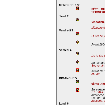
MERCREDI 1er
FÊTE D
SEIGNEU
Jeudi 2
Visitation
Mémoire de
Vendredi 3
St Irénée,
Avant 196
Samedi 4
De la Ste 
En certai
Souverains
Avant 195
et Paul
DIMANCHE 5
6ème Dima
En certain
ET PAUL
dimanche 
On ne fa
Zaccaria, 
Lundi 6