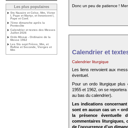
Donc un peu de patience ! Mer
Les plus populaires
Sts Nazaire et Celse, Mm, Victor
I, Pape et Martyr, et Innoncent I,
Pape et Conf.
7ème dimanche après la
Pentecôte
Calendrier et textes des Messes
Juillet 2026
Ordo Missæ - Ordinaire de la
Messe 1962
Les Sts sept Frères, Mm, et
Rufine et Seconde, Vierges et
Mm
Calendrier et texte
Calendrier liturgique
Les liens renvoient aux mess
éventuel.
Pour un ordo liturgique plus
1955 et 1962, on se reportera
au bas du calendrier).
Les indications concernant 
sont en aucun cas un « ord
la présence éventuelle 
commentaires liturgiques,
de l’occurrence d’un dimanc