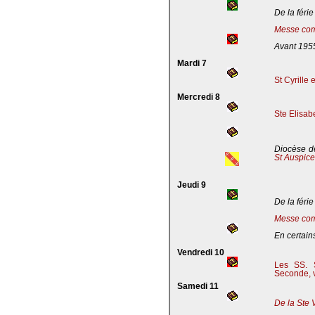
De la férie
Messe com
Avant 195
Mardi 7
St Cyrille
Mercredi 8
Ste Elisab
Diocèse de
St Auspic
Jeudi 9
De la férie
Messe com
En certains
Vendredi 10
Les SS. S
Seconde, v
Samedi 11
De la Ste 