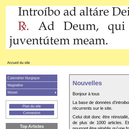
Accueil du site
Calendrier liturgique
Nouvelles
Magistère
Missel
Bonjour à tous
La base de données d’introib
Plan du site
récurrents sur le site.
Connexion
Celui doit donc être réinstall
de plus de 1000 articles. E
Top Articles
pourront être rétablis qu’une fo