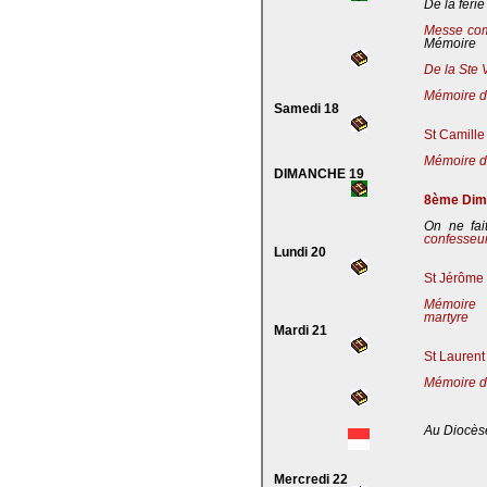
De la férie
Messe co
Mémoire
De la Ste 
Mémoire de
Samedi 18
St Camille
Mémoire de
DIMANCHE 19
8ème Dima
On ne fai
confesseu
Lundi 20
St Jérôme 
Mémoire 
martyre
Mardi 21
St Laurent
Mémoire d
Au Diocès
Mercredi 22