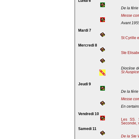
Lundi 6
De la férie
Messe com
Avant 195
Mardi 7
St Cyrille
Mercredi 8
Ste Elisab
Diocèse de
St Auspic
Jeudi 9
De la férie
Messe com
En certains
Vendredi 10
Les SS. S
Seconde, v
Samedi 11
De la Ste 