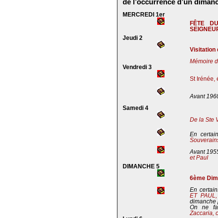
de l’occurrence d’un dimanc
MERCREDI 1er
FÊTE D
SEIGNEU
Jeudi 2
Visitation
Mémoire de
Vendredi 3
St Irénée,
Avant 196
Samedi 4
De la Ste 
En certai
Souverains
Avant 195
et Paul
DIMANCHE 5
6ème Dima
En certain
ET PAUL
dimanche 
On ne fa
Zaccaria, 