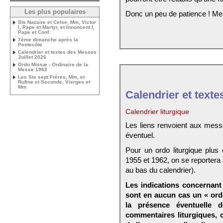
Les plus populaires
Donc un peu de patience ! Me
Sts Nazaire et Celse, Mm, Victor
I, Pape et Martyr, et Innoncent I,
Pape et Conf.
7ème dimanche après la
Pentecôte
Calendrier et textes des Messes
Juillet 2026
Ordo Missæ - Ordinaire de la
Messe 1962
Les Sts sept Frères, Mm, et
Rufine et Seconde, Vierges et
Mm
Calendrier et texte
Calendrier liturgique
Les liens renvoient aux mess
éventuel.
Pour un ordo liturgique plus
1955 et 1962, on se reportera
au bas du calendrier).
Les indications concernant 
sont en aucun cas un « ord
la présence éventuelle 
commentaires liturgiques,