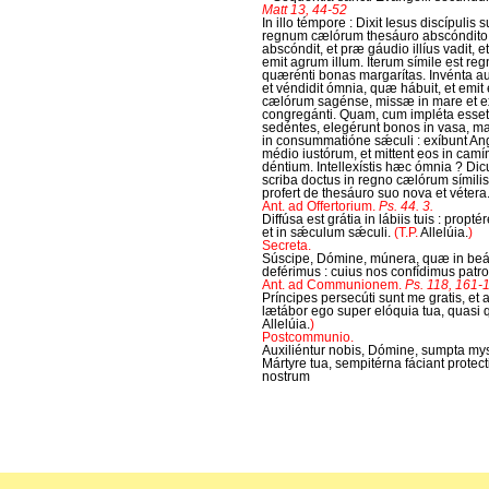
Matt 13, 44-52
In illo témpore : Dixit Iesus discípulis
regnum cælórum thesáuro abscóndito i
abscóndit, et præ gáudio illíus vadit, 
emit agrum illum. Iterum símile est r
quærénti bonas margarítas. Invénta aut
et véndidit ómnia, quæ hábuit, et emit
cælórum sagénse, missæ in mare et e
congregánti. Quam, cum impléta esset,
sedéntes, elegérunt bonos in vasa, mal
in consummatióne sǽculi : exíbunt Ang
médio iustórum, et mittent eos in camínum
déntium. Intellexístis hæc ómnia ? Dicunt
scriba doctus in regno cælórum símilis 
profert de thesáuro suo nova et vétera
Ant. ad Offertorium.
Ps. 44. 3.
Diffúsa est grátia in lábiis tuis : prop
et in sǽculum sǽculi.
(T.P.
Allelúia.
)
Secreta.
Súscipe, Dómine, múnera, quæ in be
deférimus : cuius nos confídimus patr
Ant. ad Communionem.
Ps. 118, 161-
Príncipes persecúti sunt me gratis, et 
lætábor ego super elóquia tua, quasi q
Allelúia.
)
Postcommunio.
Auxiliéntur nobis, Dómine, sumpta myst
Mártyre tua, sempitérna fáciant prot
nostrum