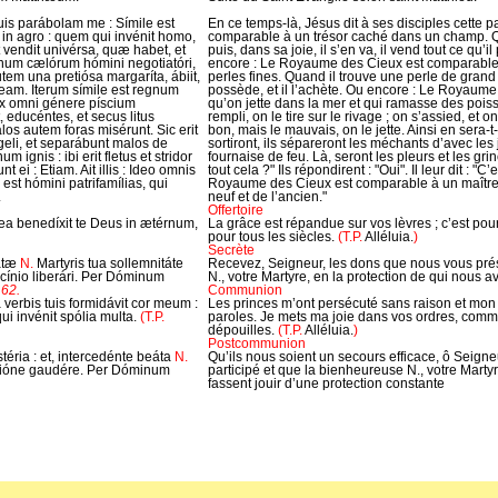
 suis parábolam me : Símile est
En ce temps-là, Jésus dit à ses disciples cette
n agro : quem qui invénit homo,
comparable à un trésor caché dans un champ. Q
et vendit univérsa, quæ habet, et
puis, dans sa joie, il s’en va, il vend tout ce qu’
egnum cælórum hómini negotiatóri,
encore : Le Royaume des Cieux est comparable
em una pretiósa margaríta, ábiit,
perles fines. Quand il trouve une perle de grand pr
 eam. Iterum símile est regnum
possède, et il l’achète. Ou encore : Le Royaume
x omni génere píscium
qu’on jette dans la mer et qui ramasse des poiss
 educéntes, et secus litus
rempli, on le tire sur le rivage ; on s’assied, et 
os autem foras misérunt. Sic erit
bon, mais le mauvais, on le jette. Ainsi en sera-t
eli, et separábunt malos de
sortiront, ils sépareront les méchants d’avec les j
 ignis : ibi erit fletus et stridor
fournaise de feu. Là, seront les pleurs et les g
 ei : Etiam. Ait illis : Ideo omnis
tout cela ?" Ils répondirent : "Oui". Il leur dit : "C
est hómini patrifamílias, qui
Royaume des Cieux est comparable à un maître d
.
neuf et de l’ancien."
Offertoire
térea benedíxit te Deus in ætérnum,
La grâce est répandue sur vos lèvres ; c’est pou
pour tous les siècles.
(T.P.
Alléluia.
)
Secrète
átæ
N.
Martyris tua sollemnitáte
Recevez, Seigneur, les dons que nous vous prés
ocínio liberári. Per Dóminum
N., votre Martyre, en la protection de qui nous a
162.
Communion
a verbis tuis formidávit cor meum :
Les princes m’ont persécuté sans raison et mon 
ui invénit spólia multa.
(T.P.
paroles. Je mets ma joie dans vos ordres, comme
dépouilles.
(T.P.
Alléluia.
)
Postcommunion
éria : et, intercedénte beáta
N.
Qu’ils nous soient un secours efficace, ô Seign
ectióne gaudére. Per Dóminum
participé et que la bienheureuse N., votre Marty
fassent jouir d’une protection constante