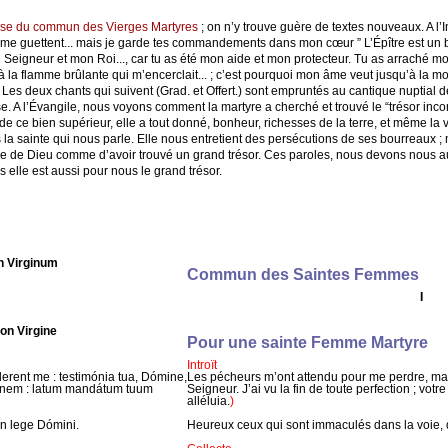
se du commun des Vierges Martyres
; on n’y trouve guère de textes nouveaux. A l’In
 me guettent... mais je garde tes commandements dans mon cœur ” L’Épître est un 
mon Seigneur et mon Roi..., car tu as été mon aide et mon protecteur. Tu as arraché mo
 la flamme brûlante qui m’encerclait... ; c’est pourquoi mon âme veut jusqu’à la mort
Les deux chants qui suivent (Grad. et Offert.) sont empruntés au cantique nuptial d
 A l’Évangile, nous voyons comment la martyre a cherché et trouvé le “trésor incom
ce bien supérieur, elle a tout donné, bonheur, richesses de la terre, et même la vie
a sainte qui nous parle. Elle nous entretient des persécutions de ses bourreaux ; m
ume de Dieu comme d’avoir trouvé un grand trésor. Ces paroles, nous devons nous au
s elle est aussi pour nous le grand trésor.
 Virginum
Commun des Saintes Femmes
I
on Virgine
Pour une sainte Femme Martyre
Introït
erent me : testimónia tua, Dómine,
Les pécheurs m’ont attendu pour me perdre, mai
 finem : latum mandátum tuum
Seigneur. J’ai vu la fin de toute perfection ; votre
alléluia.
)
in lege Dómini.
Heureux ceux qui sont immaculés dans la voie, 