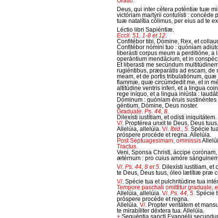
Oratio.
Deus, qui inter cétera poténtiæ tuæ mir
victóriam martýrii contulísti : concéde 
tuæ natalítia cólimus, per eius ad te
Léctio libri Sapiéntiæ.
Eccli. 51, 1-8 et 12.
Confitébor tibi, Dómine, Rex, et col
Confitébor nómini tuo : quóniam adiútor
liberásti corpus meum a perditióne, a 
operántium mendácium, et in conspéctu
Et liberasti me secúndum multitúdinem
rugiéntibus, præparátis ad escam, d
meam, et de portis tribulatiónum, quæ
flammæ, quæ circúmdedit me, et in mé
altitúdine ventris inferi, et a lingua co
rege iníquo, et a lingua iniústa : la
Dóminum : quóniam éruis sustinéntes t
géntium, Dómine, Deus noster.
Graduale.
Ps. 44, 8.
Dilexísti iustítiam, et odísti iniquitátem.
V/.
Proptérea unxit te Deus, Deus tuus,
Allelúia, allelúia.
V/.
Ibid., 5.
Spécie tua
próspere procéde et regna. Allelúia.
Post Septuagesimam, ommissis
Allelú
Tractus.
Veni, Sponsa Christi, áccipe corónam,
ætérnum : pro cuius amóre sánguinem 
V/.
Ps. 44, 8 et 5.
Dilexísti iustítiam, et
te Deus, Deus tuus, óleo lætítiæ præ c
V/.
Spécie tua et pulchritúdine tua int
Tempore paschali omittitur graduale, et 
Allelúia, allelúia.
V/.
Ps. 44, 5.
Spécie t
próspere procéde et regna.
Allelúia.
V/.
Propter veritátem et mansu
te mirabíliter déxtera tua. Allelúia.
+
Sequéntia sancti Evangélii secund