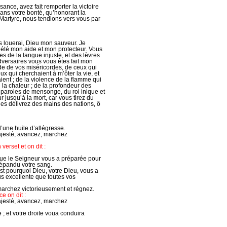
sance, avez fait remporter la victoire
dans votre bonté, qu’honorant la
 Martyre, nous tendions vers vous par
us louerai, Dieu mon sauveur. Je
 été mon aide et mon protecteur. Vous
s de la langue injuste, et des lèvres
versaires vous vous êtes fait mon
ude de vos miséricordes, de ceux qui
x qui cherchaient à m’ôter la vie, et
ient ; de la violence de la flamme qui
ti la chaleur ; de la profondeur des
es paroles de mensonge, du roi inique et
 jusqu’à la mort, car vous tirez du
 les délivrez des mains des nations, ô
d’une huile d’allégresse.
majesté, avancez, marchez
 verset et on dit :
que le Seigneur vous a préparée pour
répandu votre sang.
’est pourquoi Dieu, votre Dieu, vous a
us excellente que toutes vos
 marchez victorieusement et régnez.
e on dit :
majesté, avancez, marchez
ce ; et votre droite voua conduira