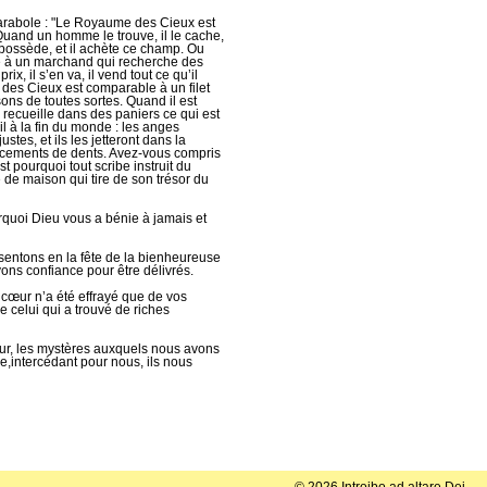
 parabole : "Le Royaume des Cieux est
uand un homme le trouve, il le cache,
il possède, et il achète ce champ. Ou
 à un marchand qui recherche des
ix, il s’en va, il vend tout ce qu’il
 des Cieux est comparable à un filet
ons de toutes sortes. Quand il est
on recueille dans des paniers ce qui est
-il à la fin du monde : les anges
ustes, et ils les jetteront dans la
rincements de dents. Avez-vous compris
’est pourquoi tout scribe instruit du
e maison qui tire de son trésor du
rquoi Dieu vous a bénie à jamais et
entons en la fête de la bienheureuse
vons confiance pour être délivrés.
cœur n’a été effrayé que de vos
 celui qui a trouvé de riches
eur, les mystères auxquels nous avons
re,intercédant pour nous, ils nous
© 2026 Introibo ad altare Dei