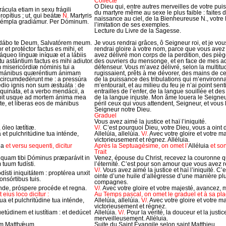
Collecte
O Dieu qui, entre autres merveilles de votre puis
ácula etiam in sexu frágili
du martyre même au sexe le plus faible : faites 
propítius ; ut, qui beátæ
N.
Martyris
naissance au ciel, de la Bienheureuse N., votre
 exémpla gradiámur. Per Dóminum.
l’imitation de ses exemples.
Lecture du Livre de la Sagesse.
laudábo te Deum, Salvatórem meum.
Je vous rendrai grâces, ô Seigneur roi, et je vo
 et protéctor factus es mihi, et
rendrai gloire à votre nom, parce que vous avez
láqueo línguæ iníquæ et a lábiis
avez délivré mon corps de la perdition, des piège
 astántium factus es mihi adiutor.
des ouvriers du mensonge, et en face de mes ad
 misericórdiæ nóminis tui a
défenseur. Vous m’avez délivré, selon la multit
e mánibus quæréntium ánimam
rugissaient, prêts à me dévorer, des mains de ceu
 circumdedérunt me : a pressúra
de la puissance des tribulations qui m’environna
dio ignis non sum æstuáta : de
m’entourait, et au milieu du feu je n’ai point sen
inquináta, et a verbo mendácii, a
entrailles de l’enfer, de la langue souillée et d
udábit usque ad mortem ánima mea
de la langue injuste. Mon âme louera le Seigneur
e, et líberas eos de mánibus
péril ceux qui vous attendent, Seigneur, et vous
Seigneur notre Dieu.
Graduel
Vous avez aimé la justice et haï l’iniquité.
 óleo lætítiæ.
V/.
C’est pourquoi Dieu, votre Dieu, vous a oint 
 et pulchritúdine tua inténde,
Allelúia, allelúia.
V/.
Avec votre gloire et votre 
victorieusement et régnez. Alléluia.
ia
et versu sequenti, dicitur
Après la Septuagésime, on omet l’
Alléluia
et son
Trait
 quam tibi Dóminus præparávit in
Venez, épouse du Christ, recevez la couronne 
tuum fudísti.
l’éternité. C’est pour son amour que vous avez 
V/.
Vous avez aimé la justice et haï l’iniquité. C
 odísti iniquitátem : proptérea unxit
ointe d’une huile d’allégresse d’une manière pl
onsórtibus tuis.
compagnes.
énde, próspere procéde et regna.
V/.
Avec votre gloire et votre majesté, avancez,
eius loco dicitur :
Au Temps pascal, on omet le graduel et à sa plac
ua et pulchritúdine tua inténde,
Allelúia, allelúia.
V/.
Avec votre gloire et votre 
victorieusement et régnez.
etúdinem et iustítiam : et dedúcet
Allelúia.
V/.
Pour la vérité, la douceur et la justi
merveilleusement. Alléluia.
um Matthǽum.
Suite du Saint Évangile selon saint Matthieu.