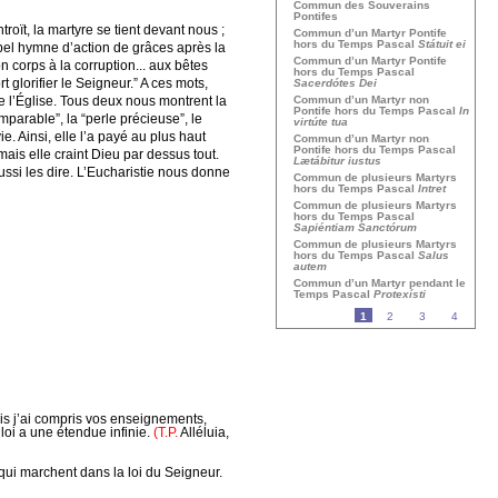
Commun des Souverains
Pontifes
troït, la martyre se tient devant nous ;
Commun d’un Martyr Pontife
hors du Temps Pascal
Státuit ei
bel hymne d’action de grâces après la
Commun d’un Martyr Pontife
n corps à la corruption... aux bêtes
hors du Temps Pascal
 glorifier le Seigneur.” A ces mots,
Sacerdótes Dei
e l’Église. Tous deux nous montrent la
Commun d’un Martyr non
Pontife hors du Temps Pascal
In
parable”, la “perle précieuse”, le
virtúte tua
. Ainsi, elle l’a payé au plus haut
Commun d’un Martyr non
Pontife hors du Temps Pascal
ais elle craint Dieu par dessus tout.
Lætábitur iustus
ssi les dire. L’Eucharistie nous donne
Commun de plusieurs Martyrs
hors du Temps Pascal
Intret
Commun de plusieurs Martyrs
hors du Temps Pascal
Sapiéntiam Sanctórum
Commun de plusieurs Martyrs
hors du Temps Pascal
Salus
autem
Commun d’un Martyr pendant le
Temps Pascal
Protexísti
1
2
3
4
s j’ai compris vos enseignements,
 loi a une étendue infinie.
(T.P.
Alléluia,
qui marchent dans la loi du Seigneur.