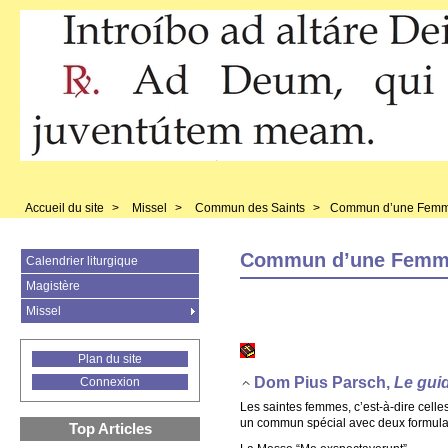
Accueil du site
>
Missel
>
Commun des Saints
>
Commun d’une Femm
Commun d’une Femme
Calendrier liturgique
Magistère
Missel
Plan du site
Dom Pius Parsch,
Le guid
Connexion
Les saintes femmes, c’est-à-dire celles
un commun spécial avec deux formulaire
Top Articles