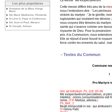
La Messe “Me exspectaverunt”
Les plus populaires
Cette messe diffère très peu de la
mes
Visitation de la Bhse Vierge
nous l’entendons dire : “Les pécheurs
Marie
victoire du martyre : “Je te glorifie, 
Ste Marie Madeleine, Pénitente
rugissantes qui voulaient me dévorer, à
St Léon II, Pape et Confesseur
nous croyons être témoins du martyre. 
Sts Jean et Paul, Martyrs
St Joseph, Artisan
sainte qui s’avance comme une épouse.
royaume de Dieu. Pour la possession de 
prix. A la Communion, nous entendons l
Elle se réjouit d’avoir trouvé le roya
force contre les ennemis du salut ; mai
Textes du Commun
Commune non
I
Pro Martyre n
Ant. ad Introitum.
Ps. 118, 95-96.
Me exspectavérunt peccatóres, ut pérd
intelléxi : omnis consummatiónis vidi
nimis.
(T.P.
Allelúia, allelúia.
)
Ps. Ibid., 1.
Beáti immaculáti in via : qui ámbulant 
V/.
Glória Patri.