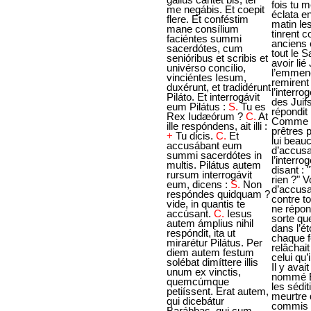
me negábis. Et coepit
flere. Et conféstim
mane consílium
faciéntes summi
sacerdótes, cum
senióribus et scribis et
univérso concílio,
vinciéntes Iesum,
duxérunt, et tradidérunt
Piláto. Et interrogávit
eum Pilátus :
S.
Tu es
Rex Iudæórum ?
C.
At
ille respóndens, ait illi :
+
Tu dicis.
C.
Et
accusábant eum
summi sacerdótes in
multis. Pilátus autem
rursum interrogávit
eum, dicens :
S.
Non
respóndes quidquam ?
vide, in quantis te
accúsant.
C.
Iesus
autem ámplius nihil
respóndit, ita ut
mirarétur Pilátus. Per
diem autem festum
solébat dimíttere illis
unum ex vinctis,
quemcúmque
petiíssent. Erat autem,
qui dicebátur
Barábbas, qui cum