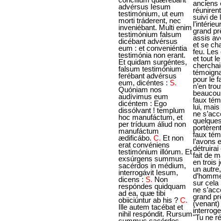
advérsus Iesum
testimónium, ut eum
morti tráderent, nec
inveniébant. Multi enim
testimónium falsum
dicébant advérsus
eum : et conveniéntia
testimónia non erant.
Et quidam surgéntes,
falsum testimónium
ferébant advérsus
eum, dicéntes :
S.
Quóniam nos
audívimus eum
dicéntem : Ego
dissólvant ! templum
hoc manufáctum, et
per tríduum áliud non
manufáctum
ædificábo.
C.
Et non
erat convéniens
testimónium illórum. Et
exsúrgens summus
sacérdos in médium,
interrogávit Iesum,
dicens :
S.
Non
respóndes quidquam
ad ea, quæ tibi
obiiciúntur ab his ?
C.
Ille autem tacébat et
nihil respóndit. Rursum
summus sacérdos