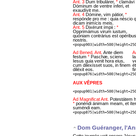
Ant. 3
Dum tribulárer,
*
clamávi
Dóminum de ventre ínferi, et
exaudívit me.
Ant. 4
Dómine, vim pátior,
*
respónde pro me : quia néscio q
dicam inimícis meis.
Ant. 5
Dixérunt ímpii :
*
Opprimámus virum iustum,
quóniam contrárius est opéribu
nostris.
<popup903|width=500|height=25
Ad Bened. Ant.
Ante diem
A
festum
*
Paschæ, sciens
l
Iesus quia venit hora eius,
v
cum dilexísset suos, in finem
é
diléxit eos.
fi
<popup876|width=500|height=25
AUX VÊPRES
<popup901|width=500|height=25
Ad Magnificat Ant.
Potestátem 
*
ponéndi ánimam meam, et íte
suméndi eam.
<popup875|width=500|height=25
Dom Guéranger, l’An
Cette journée voit encore Jésus 