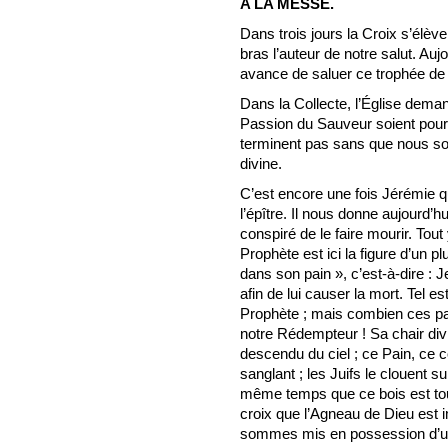
A LA MESSE.
Dans trois jours la Croix s’élèv
bras l’auteur de notre salut. Aujou
avance de saluer ce trophée de no
Dans la Collecte, l’Église deman
Passion du Sauveur soient pour 
terminent pas sans que nous soy
divine.
C’est encore une fois Jérémie qu
l’épître. Il nous donne aujourd’
conspiré de le faire mourir. Tout
Prophète est ici la figure d’un pl
dans son pain », c’est-à-dire : 
afin de lui causer la mort. Tel est
Prophète ; mais combien ces pa
notre Rédempteur ! Sa chair divin
descendu du ciel ; ce Pain, ce 
sanglant ; les Juifs le clouent su
même temps que ce bois est tout
croix que l’Agneau de Dieu est 
sommes mis en possession d’un S