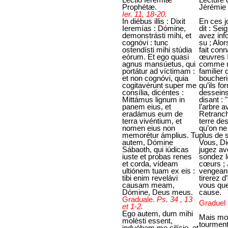
Prophétæ.
Jérémie
Ier. 11, 18-20.
In diébus illis : Dixit
En ces j
Ieremías : Dómine,
dit : Se
demonstrásti mihi, et
avez info
cognóvi : tunc
su ; Alo
ostendísti mihi stúdia
fait conn
eórum. Et ego quasi
œuvres ! 
agnus mansúetus, qui
comme u
portátur ad víctimam :
familier
et non cognóvi, quia
boucheri
cogitavérunt super me
qu’ils fo
consília, dicéntes :
desseins
Mittámus lignum in
disant :
panem eius, et
l’arbre a
eradámus eum de
Retranch
terra vivéntium, et
terre des
nomen eius non
qu’on ne
memorétur ámplius. Tu
plus de 
autem, Dómine
Vous, D
Sábaoth, qui iúdicas
jugez av
iuste et probas renes
sondez l
et corda, vídeam
cœurs ; 
ultiónem tuam ex eis :
vengean
tibi enim revelávi
tirerez d
causam meam,
vous que
Dómine, Deus meus.
cause.
Graduale.
Ps. 34 , 13
Graduel
et 1-2.
Ego autem, dum mihi
Mais moi
molésti essent,
tourment
induébam me cilício, et