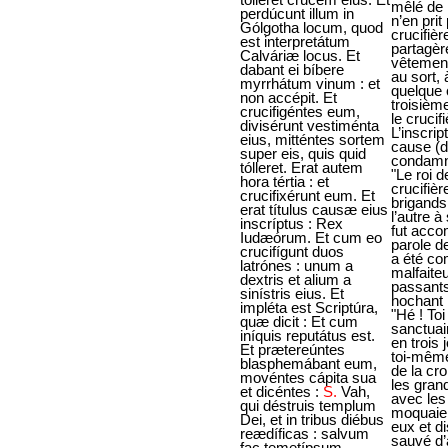
perdúcunt illum in
Gólgotha locum, quod
est interpretátum
Calváriæ locus. Et
dabant ei bíbere
myrrhátum vinum : et
non accépit. Et
crucifigéntes eum,
divisérunt vestiménta
eius, mitténtes sortem
super eis, quis quid
tólleret. Erat autem
hora tértia : et
crucifixérunt eum. Et
erat títulus causæ eius
inscríptus : Rex
Iudæórum. Et cum eo
crucifígunt duos
latrónes : unum a
dextris et alium a
sinístris eius. Et
impléta est Scriptúra,
quæ dicit : Et cum
iníquis reputátus est.
Et prætereúntes
blasphemábant eum,
movéntes cápita sua
et dicéntes :
S.
Vah,
qui déstruis templum
Dei, et in tribus diébus
reædíficas : salvum
fac temetípsum,