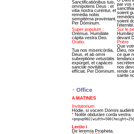
Sanctificatiónibus tuis,
par vos 
omnípotens Deus : et
sanctifia
vitia nostra curéntur, et
soient g
remédia nobis
remèdes 
sempitérna provéniant.
soient d
Per Dóminum.
l’éternité
Super populum :
Sur le p
Orémus. Humiliáte
Humiliez
cápita vestra Deo.
devant D
Oratio.
Prière
Que votr
Tua nos misericórdia,
Dieu, nou
Deus, et ab omni
ce que no
subreptióne vetustátis
tendance
expúrget, et capáces
secrètem
sanctæ novitátis
nos devo
effíciat. Per Dóminum.
rende ca
sainte n
Office
A MATINES
Invitatorium
Hódie, si vocem Dómini audiérit
*
Nolíte obduráre corda vestra.
<popup902|width=500|height=25
Lectio i
De Ieremía Propheta.