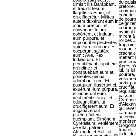
dimisit illis Barábbam,
et trádidit Iesum
flagellis cæsum, ut
crucifígerétur. Mílites
autem duxérunt eum in
átrium prætórii, et
cónvocant totam
cohórtem, et índuunt
eum púrpura, et
impónunt ei plecténtes
spíneam corónam. Et
coepérunt salutáre
eum : Ave, Rex
Iudæórum. Et
percutiébant caput eius
arúndine : et
conspuébant eum et,
ponéntes génua,
adorábant eum. Et
postquam illusérunt ei,
exuérunt illum púrpura,
et induérunt eum
vestiméntis suis : et
edúcunt illum, ut
crucifígerent eum. Et
angariavérunt
prætereúntem
quémpiam, Simónem
Cyrenǽum, veniéntem
de villa, patrem
Alexándri et Rufi, ut
tólleret crucem eius. Et