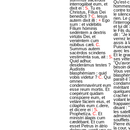
interrogábat eum, et
dixit ei :
S.
Tu es
Christus, Fílius Dei
benedícti ?
C.
Iesus
autem dixit illi :
+
Ego
sum : et vidébitis
Fílium hóminis
sedéntem a dextris
virtútis Dei, et
veniéntem cum
núbibus cæli.
C.
Summus autem
sacérdos scindens
vestiménta sua, ait :
S.
Quid adhuc
desiderámus testes ?
Audístis
blasphémiam : quid
vobis videtur ?
C.
Qui
omnes
condemnavérunt eum
esse reum mortis. Et
coepérunt quidam
conspúere eum, et
veláre fáciem eius, et
cólaphis eum c.dere,
et dícere ei :
S.
Prophetíza.
C.
Et
minístri álapis cum
cædébant. Et cum
esset Petrus in átrio
deórsum, venit una ex