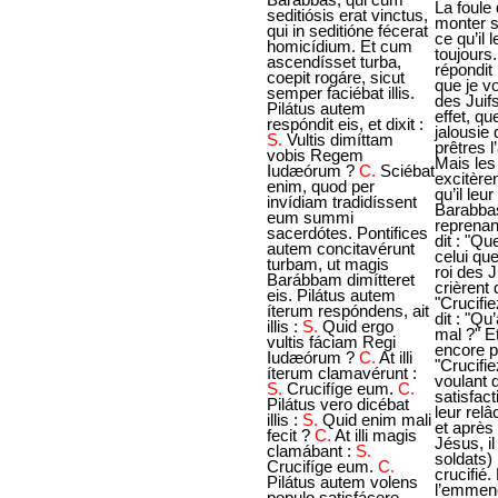
seditiósis erat vinctus,
qui in seditióne fécerat
homicídium. Et cum
ascendísset turba,
coepit rogáre, sicut
semper faciébat illis.
Pilátus autem
respóndit eis, et dixit :
S.
Vultis dimíttam
vobis Regem
Iudæórum ?
C.
Sciébat
enim, quod per
invídiam tradidíssent
eum summi
sacerdótes. Pontifices
autem concitavérunt
turbam, ut magis
Barábbam dimítteret
eis. Pilátus autem
íterum respóndens, ait
illis :
S.
Quid ergo
vultis fáciam Regi
Iudæórum ?
C.
At illi
íterum clamavérunt :
S.
Crucifíge eum.
C.
Pilátus vero dicébat
illis :
S.
Quid enim mali
fecit ?
C.
At illi magis
clamábant :
S.
Crucifíge eum.
C.
Pilátus autem volens
populo satisfácere,