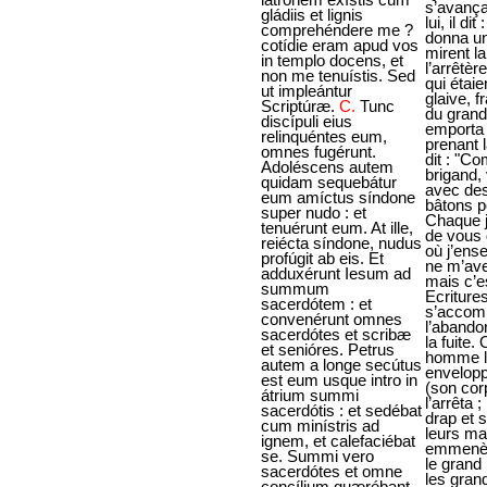
gládiis et lignis
comprehéndere me ?
cotídie eram apud vos
in templo docens, et
non me tenuístis. Sed
ut impleántur
Scriptúræ.
C.
Tunc
discípuli eius
relinquéntes eum,
omnes fugérunt.
Adoléscens autem
quidam sequebátur
eum amíctus síndone
super nudo : et
tenuérunt eum. At ille,
reiécta síndone, nudus
profúgit ab eis. Et
adduxérunt Iesum ad
summum
sacerdótem : et
convenérunt omnes
sacerdótes et scribæ
et senióres. Petrus
autem a longe secútus
est eum usque intro in
átrium summi
sacerdótis : et sedébat
cum minístris ad
ignem, et calefaciébat
se. Summi vero
sacerdótes et omne
concílium quærébant