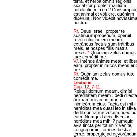
terra, et herba omnis regiónis
siccábitur propter malítiam
habitántium in ea ? Consumptu
est animal et vólucre, quóniam
dixérunt : Non vidébit novíssim
nostra.
R/.
Deus Israël, propter te
sustínui impropérium, opéruit
reveréntia fáciem meam,
extráneus factus sum frátribus
meis, et hospes fíliis matris
meæ :
*
Quóniam zelus domus
tuæ comédit me.
V/.
Inténde ánimæ meæ, et líbe
eam, propter inimícos meos éri
me.
R/.
Quóniam zelus domus tuæ
comédit me.
Lectio iii
Cap. 12, 7-11
Relíqui domum meam, dimísi
hereditátem meam : dedi diléct
ánimam meam in manu
inimicórum eius. Facta est mihi
heréditas mea quasi leo in silva 
dedit contra me vocem, ídeo odí
eam. Numquid avis díscolor
heréditas mea mihi ? numquid
avis tincta per totum ? Veníte,
congregámini, omnes béstiæ
terræ, properate ad devorándu