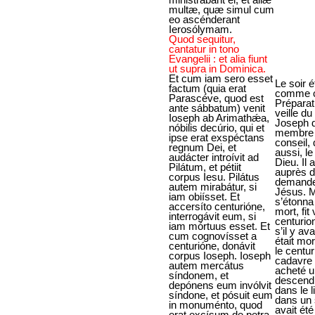
multæ, quæ simul cum
eo ascénderant
Ierosólymam.
Quod sequitur,
cantatur in tono
Evangelii : et alia fiunt
ut supra in Dominica.
Et cum iam sero esset
Le soir é
factum (quia erat
comme c’
Parascéve, quod est
Préparati
ante sábbatum) venit
veille du
Ioseph ab Arimathǽa,
Joseph d
nóbilis decúrio, qui et
membre 
ipse erat exspéctans
conseil, 
regnum Dei, et
aussi, l
audácter introívit ad
Dieu. Il 
Pilátum, et pétiit
auprès d
corpus Iesu. Pilátus
demander
autem mirabátur, si
Jésus. M
iam obiísset. Et
s’étonna 
accersíto centurióne,
mort, fit 
interrogávit eum, si
centurio
iam mórtuus esset. Et
s’il y av
cum cognovísset a
était mo
centurióne, donávit
le centur
corpus Ioseph. Ioseph
cadavre 
autem mercátus
acheté un
síndonem, et
descendi
depónens eum invólvit
dans le l
síndone, et pósuit eum
dans un 
in monuménto, quod
avait été
erat excísum de petra,