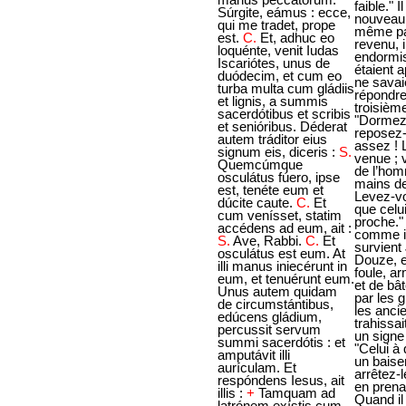
Súrgite, eámus : ecce,
qui me tradet, prope
est.
C.
Et, adhuc eo
loquénte, venit Iudas
Iscariótes, unus de
duódecim, et cum eo
turba multa cum gládiis
et lignis, a summis
sacerdótibus et scribis
et senióribus. Déderat
autem tráditor eius
signum eis, diceris :
S.
Quemcúmque
osculátus fúero, ipse
est, tenéte eum et
dúcite caute.
C.
Et
cum venísset, statim
accédens ad eum, ait :
S.
Ave, Rabbi.
C.
Et
osculátus est eum. At
illi manus iniecérunt in
eum, et tenuérunt eum.
Unus autem quidam
de circumstántibus,
edúcens gládium,
percussit servum
summi sacerdótis : et
amputávit illi
aurículam. Et
respóndens Iesus, ait
illis :
+
Tamquam ad
latrónem exístis cum