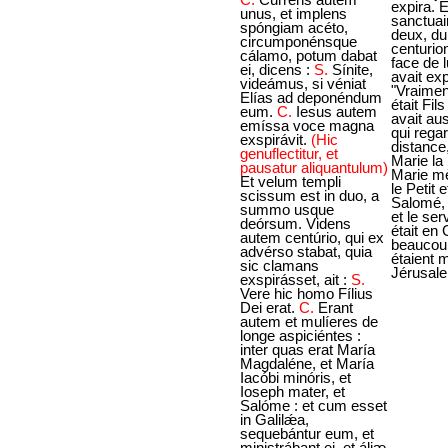
unus, et implens
spóngiam acéto,
circumponénsque
cálamo, potum dabat
ei, dicens :
S.
Sínite,
videámus, si véniat
Elías ad deponéndum
eum.
C.
Iesus autem
emíssa voce magna
exspirávit.
(Hic
genuflectitur, et
pausatur aliquantulum)
Et velum templi
scissum est in duo, a
summo usque
deórsum. Videns
autem centúrio, qui ex
advérso stabat, quia
sic clamans
exspirásset, ait :
S.
Vere hic homo Fílius
Dei erat.
C.
Erant
autem et mulíeres de
longe aspiciéntes :
inter quas erat María
Magdaléne, et María
Iacóbi minóris, et
Ioseph mater, et
Salóme : et cum esset
in Galilǽa,
sequebántur eum, et
ministrábant ei, et áliæ