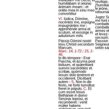
revêtais 
humiliábam in ieiúnio
j’humili
ánimam meam : et
le jeûne,
orátio mea in sinu meo
retourna
convertétur
Jugez Se
V/.
Iúdica, Dómine,
me font 
nocéntes me, expúgna
combatt
impugnántes me :
combatte
apprehénde arma et
armes et
scutum, et exsúrge in
et levez
adiutórium mihi.
secourir.
Pássio Dómini nostri
Passion 
Iesu Christi secúndum
Seigneur
Marcum.
selon sa
Marc. 14, 1-72 ; 15, 1-
46.
In illo témpore : Erat
Pascha, et ázyma post
bíduum, et quærébant
summi sacerdótes et
scribæ, quómodo
Iesum dolo tenérent et
occíderent. Dicébant
autem :
S.
Non in die
festo, ne forte tumúltus
fíeret in pópulo.
C.
Et
cum esset Iesus
Bethániæ in domo
Simónis leprósi, et
recúmberet : venit
múlier habens
alabástrum unguénti