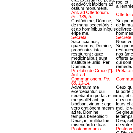
roc, et i
et advólvit lápidem ad
à l’entré
óstium monuménti.
Ant. ad Offertorium.
Offertoir
Ps. 139, 5.
Custódi me, Dómine,
Seigneur
de manu peccatóris :
de la ma
et ab homínibus iníquis
délivrez
éripe me.
hommes 
Secreta.
Secrète
Sacrifícia nos,
Nous vou
quǽsumus, Dómine,
Seigneur,
propénsius ista
restaure
restáurent : quæ
nos âmes
medicinálibus sunt
offerts 
institúta ieiúniis. Per
qui sont 
Dóminum.
remède.
Præfatio de Cruce
[
*
]
.
Préface 
Ant. ad
Communionem.
Ps.
Commun
68, 13-14.
Advérsum me
Ceux qui
exercebántur, qui
la porte 
sedébant in porta : et in
moi, et 
me psallébant, qui
du vin me
bibébant vinum : ego
leurs ch
vero oratiónem meam
moi, je 
ad te, Dómine :
Seigneur
tempus benepláciti,
le temps
Deus, in multitúdine
Dieu, se
misericórdiæ tuæ.
de votre
Postcommunio.
Postco
O Dieu t