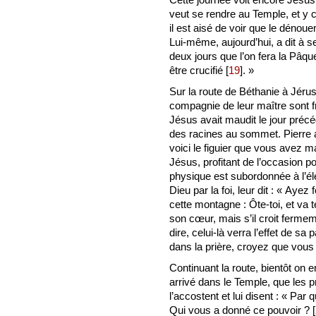
veut se rendre au Temple, et y
il est aisé de voir que le déno
Lui-même, aujourd’hui, a dit à s
deux jours que l’on fera la Pâque
être crucifié
[
19
]
. »
Sur la route de Béthanie à Jérus
compagnie de leur maître sont f
Jésus avait maudit le jour préc
des racines au sommet. Pierre alo
voici le figuier que vous avez 
Jésus, profitant de l’occasion p
physique est subordonnée à l’élém
Dieu par la foi, leur dit : « Ayez 
cette montagne : Ôte-toi, et va t
son cœur, mais s’il croit fermem
dire, celui-là verra l’effet de
dans la prière, croyez que vous l
Continuant la route, bientôt on en
arrivé dans le Temple, que les p
l’accostent et lui disent : « Par 
Qui vous a donné ce pouvoir ?
[