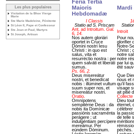
Feria Tertia
Maioris
Mardi 
Les plus populaires
Hebdomadæ
Visitation de la Bhse Vierge
Marie
I Classis
1
Ste Marie Madeleine, Pénitente
Statio ad S. Priscam
Statio
St Léon II, Pape et Confesseur
Ant. ad Introitum.
Gal.
Sts Jean et Paul, Martyrs
Introït
6, 14.
St Joseph, Artisan
Nos autem gloriári
Pour nous
oportet in Cruce
glorifier
Dómini nostri Iesu
Notre-Se
Christi : in quo est
Christ ; 
salus, vita et
notre sal
resurréctio nostra : per
notre rés
quem salváti et liberáti
par lui 
sumus.
été sauv
Ps. 66, 2.
Deus misereátur
Que Dieu 
nostri, et benedícat
nous et 
nobis : illúminet vultum
qu’il fas
suum super nos, et
visage su
misereátur nostri.
ait pitié
Oratio.
Collecte
Omnípotens
Dieu tou
sempitérne Deus : da
éternel,
nobis ita Domínicæ
célébrer
passiónis sacraménta
la passi
perágere ; ut
de telle
indulgéntiam percípere
méritions
mereámur. Per
rémissio
eúndem Dóminum.
péchés.
Léctio Ieremíæ
Lecture 