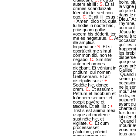
autem ait illi :
S.
Et si
omnes scandalizáti
fúerint in te, sed non
ego.
C.
Et ait illi Iesus :
+
Amen, dico tibi, quia
tu hódie in nocte hac,
priúsquam gallus
vocem bis déderit, ter
me es negatúrus.
C.
At
ille ámplius
loquebátur :
S.
Et si
oportúerit me simul
cómmon tibi, non te
negábo.
C.
Simíliter
autem et omnes
dicébant. Et véniunt in
pr.dium, cui nomen
Gethsémani. Et ait
discípulis suis :
+
Sedéte hic, donec
orem.
C.
Et assúmit
Petrum et Iacóbum et
Ioánnem secum : et
coepit pavére et
tædére. Et ait illis :
+
Tristis est anima mea
usque ad mortem :
sustinéte hic, et
vigiláte.
C.
Et cum
processísset
páululum, prócidit
super terram : et