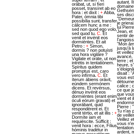
orábat, ut, si fíeri
posset, transíret ab eo
hora : et dixit :
+
Abba,
Pater, ómnia tibi
possibília sunt, transfer
cálicem hunc a me :
sed non quod ego volo,
sed quod tu.
C.
Et
venit et invénit eos
dormiéntes. Et ait
Petro :
+
Simon,
dormis ? non potuísti
una hora vigiláre ?
Vigilate et oráte, ut non
intrétis in tentatiónem.
Spíritus quidem
promptus est, caro
vero infírma.
C.
Et
íterum ábiens orávit,
eúndem sermónem
dicens. Et revérsus,
dénuo invénit eos
dormiéntes (erant enim
óculi eórum gravati) et
ignorábant, quid
respondérent ei. Et
venit tértio, et ait illis :
+
Dormíte iam et
requiéscite. Súfficit :
venit hora : ecce, Fílius
hóminis tradétur in
manus peccatórum.