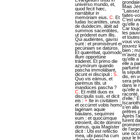
univérso mundo, et,
quod fecit hæc,
narrábitur in
memóriam eius.
C.
Et
Iudas Iscariótes, unus
de duódecim, ábiit ad
summos sacerdótes,
ut próderet eum illis.
Qui audiéntes, gavísi
sunt : et promisérunt ei
pecúniam se datúros.
Et quærébat, quómodo
illum opportúne
tráderet. Et primo die
azymórum quando
pascha immolábant,
dicunt ei discípuli :
S.
Quo vis eámus, et
parémus tibi, ut
mandúces pascha ?
C.
Et mittit duos ex
discípulis suis, et dicit
eis :
+
Ite in civitátem :
et occúrret vobis homo
lagénam aquæ
báiulans, sequímini
eum : et quocúmque
introíerit, dícite dómino
domus, quia Magíster
dicit : Ubi est reféctio
mea, ubi pascha cum
discípulis meis