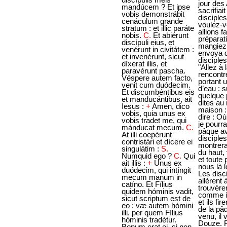
mandúcem ? Et ipse
vobis demonstrábit
cenáculum grande
stratum : et illic paráte
nobis.
C.
Et abiérunt
discípuli eius, et
venérunt in civitátem :
et invenérunt, sicut
díxerat illis, et
paravérunt pascha.
Véspere autem facto,
venit cum duódecim.
Et discumbéntibus eis
et manducántibus, ait
Iesus :
+
Amen, dico
vobis, quia unus ex
vobis tradet me, qui
mánducat mecum.
C.
At illi coepérunt
contristári et dícere ei
singulátim :
S.
Numquid ego ?
C.
Qui
ait illis :
+
Unus ex
duódecim, qui intíngit
mecum manum in
catíno. Et Fílius
quidem hóminis vadit,
sicut scriptum est de
eo : væ autem hómini
illi, per quem Fílius
hóminis tradétur.
Bonum erat ei, si non