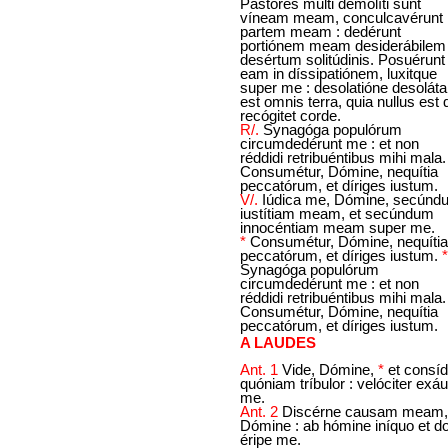
Pastores multi demolíti sunt
víneam meam, conculcavérunt
partem meam : dedérunt
portiónem meam desiderábilem 
desértum solitúdinis. Posuérunt
eam in díssipatiónem, luxitque
super me : desolatióne desoláta
est omnis terra, quia nullus est 
recógitet corde.
R/.
Synagóga populórum
circumdedérunt me : et non
réddidi retribuéntibus mihi mala.
Consumétur, Dómine, nequítia
peccatórum, et díriges iustum.
V/.
Iúdica me, Dómine, secúnd
iustítiam meam, et secúndum
innocéntiam meam super me.
*
Consumétur, Dómine, nequítia
peccatórum, et díriges iustum.
*
Synagóga populórum
circumdedérunt me : et non
réddidi retribuéntibus mihi mala.
Consumétur, Dómine, nequítia
peccatórum, et díriges iustum.
A LAUDES
Ant. 1
Vide, Dómine,
*
et consíd
quóniam tríbulor : velóciter exáu
me.
Ant. 2
Discérne causam meam,
Dómine : ab hómine iníquo et d
éripe me.