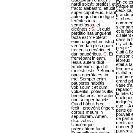
En ce temps-là : c’était la Pâque et les Azymes deux jours après ; et les grands prêtres et les scribes cherchaient comment ils pourraient s’emparer de lui par ruse et le faire mourir. Ils disaient en effet : "Pas dans la fête, de peur qu’il n’y ait du tumulte parmi le peuple." Comme Jésus était à Béthanie, dans la maison de Simon le lépreux, pendant qu’il était à table, vint une femme avec un vase d’albâtre (plein) d’un parfum de nard vrai d’un grand prix. Ayant brisé le vase d’albâtre, elle lui répandit (le parfum) sur la tête. Or il y en avait quelques-uns qui, tout indignés, (disaient) entre eux : "A quoi bon cette perte de parfum ? On pouvait en effet vendre ce parfum plus de trois cents deniers, et en donner (le prix) aux pauvres." Et ils grondaient contre elle. Mais Jésus dit : "Laissez-la ; pourquoi lui faites-vous de la peine ? C’est une bonne action qu’elle a faite sur moi. Car toujours vous avez les pauvres avec vous, et toutes les fois que vous voulez, vous pouvez leur faire du bien ; mais moi, vous ne m’avez pas toujours. Ce qu’elle a pu, elle l’a fait : elle a par avance parfumé mon corps pour la sépulture. Je vous le dis, en vérité, partout où sera prêché cet évangile, dans le monde entier, ce qu’elle a fait sera aussi raconté, en souvenir d’elle." Et Judas Iscarioth, l’un des Douze, s’en alla vers les grands prêtres pour le leur livrer. Après l’avoir entendu, ils furent dans la joie et promirent de lui donner de l’argent. Et il cherchait une occasion favorable pour le livrer. Le premier jour des Azymes, où l’on sacrifiait la pâque, ses disciples lui dirent : "Où voulez-vous que nous allions faire les préparatifs pour que vous mangiez la pâque ?" Et il envoya deux de ses disciples et leur dit : "Allez à la ville ; vous rencontrerez un homme portant une cruche d’eau : suivez-le, et quelque part qu’il entre, dites au maître de maison : Le Maître te fait dire : Où est ma salle, où je pourrai manger la pâque avec mes disciples ? Et il vous montrera une chambre du haut, vaste, meublée et toute prête : faites-nous là les préparatifs." Les disciples partirent et allèrent à la ville ; et ils trouvèrent (les choses) comme il le leur avait dit, et ils firent les préparatifs de la pâque. Le soir venu, il vint avec les Douze. Pendant qu’ils étaient à table et mangeaient, Jésus dit : "Je vous le dis en vérité, un de vous me trahira, qui mange avec moi." Et ils se mirent à s’attrister, et un chacun de lui dire : "Serait-ce moi ?" Il leur dit : "Un des Douze, qui met avec moi la main au plat. Le Fils de l’homme s’en va, selon ce qui est écrit de lui ; mais malheur à l’homme par qui le Fils de l’homme est trahi ! Mieux vaudrait pour cet homme-là qu’il ne fût pas né." Pendant le repas, il prit du pain, et après avoir dit la bénédiction, il le rompit, et le leur donna, en disant : "Prenez, ceci est mon corps." Il prit ensuite une coupe et, après avoir rendu grâces, il la leur donna, et ils en burent tous. Et il leur dit : "Ceci est mon sang, (le sang) de l’alliance, répandu pour beaucoup. Je vous le dis, en vérité, je ne boirai plus du produit de la vigne jusqu’à ce jour où je le boirai nouveau dans le royaume de Dieu." Après le chant de l’hymne, ils s’en allèrent au mont des Oliviers. Et Jésus leur dit : "Je vous serai à tous une occasion de chute, parce qu’il est écrit : Je frapperai le pasteur, et les brebis seront dispersées. Mais, après que je serai ressuscité, je vous précéderai en Galilée." Pierre lui dit : 
nardi spicáti pretiósi, et
fracto alabástro, effúdit
super caput eius. Erant
autem quidam indígne
feréntes intra
semetípsos, et
dicéntes :
S.
Ut quid
perdítio ista unguénti
facta est ? Póterat
enim unguéntum istud
venúmdari plus quam
trecéntis denáriis, et
dari paupéribus.
C.
Et
fremébant in eam.
Iesus autem dixit :
+
Sínite eam : quid illi
molésti estis ? Bonum
opus operáta est in
me. Semper enim
páuperes habétis
vobíscum : et cum
voluéritis, potéstis illis
benefácere : me autem
non semper habétis.
Quod hábuit hæc,
fecit : prævénit úngere
corpus meum in
sepultúram. Amen,
dico vobis :
Ubicúmque
prædicátum fúerit
Evangélium istud in