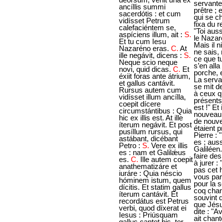
ancíllis summi
sacerdótis : et cum
vidísset Petrum
calefaciéntem se,
aspíciens illum, ait :
S.
Et tu cum Iesu
Nazaréno eras.
C.
At
ille negávit, dicens :
S.
Neque scio neque
novi, quid dicas.
C.
Et
éxiit foras ante átrium,
et gallus cantávit.
Rursus autem cum
vidísset illum ancílla,
coepit dícere
circumstántibus : Quia
hic ex illis est. At ille
íterum negávit. Et post
pusíllum rursus, qui
astábant, dicébant
Petro :
S.
Vere ex illis
es : nam et Galilǽus
es.
C.
Ille autem coepit
anathematizáre et
iuráre : Quia néscio
hóminem istum, quem
dícitis. Et statim gallus
íterum cantávit. Et
recordátus est Petrus
verbi, quod díxerat ei
Iesus : Priúsquam
gallus cantet bis, ter