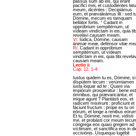
passus sum ab eis, qui erant
pacífici mei, et custodiéntes lat
meum, dicéntes : Decipiámus
eum, et prævaleámus illi : sed t
Dómine, mecum es tamquam
bellátor fortis.
*
Cadant in
oppróbrium sempitérnum, ut
vídeam vindíctam in eis, quia tib
revelávi causam meam.
V/.
Iúdica, Dómine, causam
ánimæ meæ, defénsor vitæ me
R/.
Cadant in oppróbrium
sempitérnum, ut vídeam
vindíctam in eis, quia tibi revela
causam meam.
Lectio ii
Cap. 12, 1-4
Iustus quidem tu es, Dómine, si
díspútem tecum : verúmtamen
iusta loquar ad te : Quare via
impiórum prosperátur : bene est
ómnibus, qui prævaricántur, et
iníque agunt ? Plantásti eos, et
radícem misérunt : profíciunt et
fáciunt fructum : prope es tu ori
eórum, et longe a renibus eóru
Et tu, Dómine, nosti me, vidísti
me, et probásti cor meum tecum
cóngrega eos quasi gregem ad
víctimam, et sanctifica eos in di
occisiónis. Usquequo lugébit