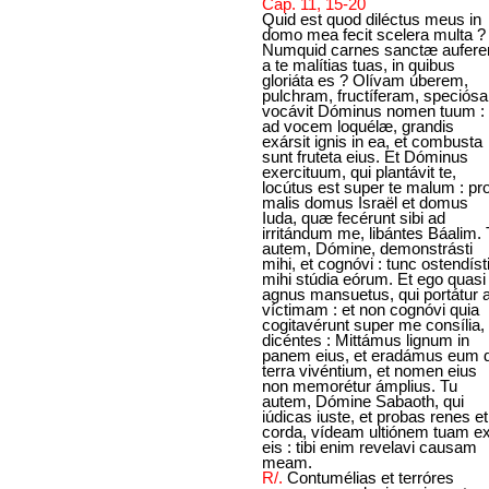
Cap. 11, 15-20
Quid est quod diléctus meus in
domo mea fecit scelera multa ?
Numquid carnes sanctæ aufere
a te malítias tuas, in quibus
gloriáta es ? Olívam úberem,
pulchram, fructíferam, speciós
vocávit Dóminus nomen tuum :
ad vocem loquélæ, grandis
exársit ignis in ea, et combusta
sunt fruteta eius. Et Dóminus
exercituum, qui plantávit te,
locútus est super te malum : pr
malis domus Israël et domus
Iuda, quæ fecérunt sibi ad
irritándum me, libántes Báalim. 
autem, Dómine, demonstrásti
mihi, et cognóvi : tunc ostendíst
mihi stúdia eórum. Et ego quasi
agnus mansuetus, qui portátur 
víctimam : et non cognóvi quia
cogitavérunt super me consília,
dicéntes : Mittámus lignum in
panem eius, et eradámus eum 
terra vivéntium, et nomen eius
non memorétur ámplius. Tu
autem, Dómine Sabaoth, qui
iúdicas iuste, et probas renes et
corda, vídeam ultiónem tuam e
eis : tibi enim revelavi causam
meam.
R/.
Contumélias et terróres