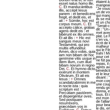
esset natus homo ille.
C.
Et manducántibus
illis, accépit Iesus
panem : et benedícens
fregit, et dedit eis, et
ait :
+
Súmite, hoc est
corpus meum.
C.
Et
accépto cálice, grátias
agens dedit eis : et
bibérunt ex illo omnes.
Et ait illis :
+
Hic est
sanguis meus novi
Testaménti, qui pro
multis effundétur.
Amen, dico vobis, quia
iam non bibam de hoc
genímine vitis usque in
diem illum, cum illud
bibam novum in regno
Dei.
C.
Et hymno dicto,
exiérunt in montem
Olivárum. Et ait eis
Iesus :
+
Omnes
scandalizabímini in me
in nocte ista : quia
scriptum est :
Percútiam pastórem,
et dispergéntur oves.
Sed postquam
resurréxero,
præcédam vos in
Galilǽam,
C.
Petrus