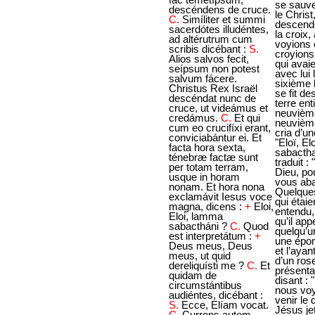
descéndens de cruce.
C.
Simíliter et summi
sacerdótes illudéntes,
ad altérutrum cum
scribis dicébant :
S.
Alios salvos fecit,
seípsum non potest
salvum fácere.
Christus Rex Israël
descéndat nunc de
cruce, ut videámus et
credámus.
C.
Et qui
cum eo crucifíxi erant,
conviciabántur ei. Et
facta hora sexta,
ténebræ factæ sunt
per totam terram,
usque in horam
nonam. Et hora nona
exclamávit Iesus voce
magna, dicens :
+
Eloi,
Eloi, lamma
sabactháni ?
C.
Quod
est interpretátum :
+
Deus meus, Deus
meus, ut quid
dereliquísti me ?
C.
Et
quidam de
circumstántibus
audiéntes, dicébant :
S.
Ecce, Elíam vocat.
C.
Currens autem