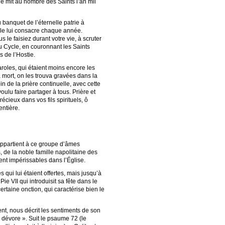
e mit au nombre des Saints l’an mil
 banquet de l’éternelle patrie à
elle lui consacre chaque année.
le faisiez durant votre vie, à scruter
u Cycle, en couronnant les Saints
s de l’Hostie.
aroles, qui étaient moins encore les
a mort, on les trouva gravées dans la
 de la prière continuelle, avec cette
voulu faire partager à tous. Prière et
écieux dans vos fils spirituels, ô
entière.
appartient à ce groupe d’âmes
, de la noble famille napolitaine des
ent impérissables dans l’Église.
 qui lui étaient offertes, mais jusqu’à
ie VII qui introduisit sa fête dans le
rtaine onction, qui caractérise bien le
ent, nous décrit les sentiments de son
dévore ». Suit le psaume 72 (le