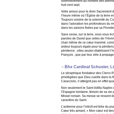
solennellement au nombre des bienheur
huit cent sept.
Votre amour pour le divin Sacrement de
l’heure même où l’Église de la terre e
Toujours voisine de la solennité du Co
dans l’adoration les profondeurs du m
dans les saisons fixées par sa Provide
Sans cesse, sur la terre, vous vous éc
paroles de David que celles de l’Homme
chair même de ce cœur inanimé, comme 
ardeur toujours égale pour la pénitence,
pénitence ; elles seules établissent l’
François ; que par leur zèle à propager l
Bhx Cardinal Schuster, 
Le séraphique fondateur des Clercs Ré
privilégiées que Dieu cueille dans la f
Caracciolo, n’atteignit pas en effet qu
Non seulement le Saint édifia Naples et
l’Espagne lointaine, témoin de sa vie pu
Missel romain. Sa messe se ressent du 
caractère du Saint.
L’antienne pour l’introït est tirée du 
Cœur très aimant. « Mon cœur est dev