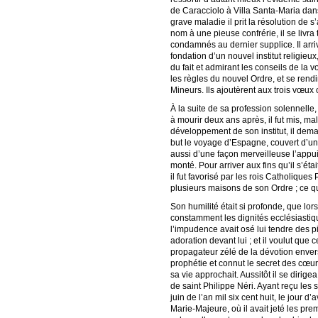
de Caracciolo à Villa Santa-Maria dans
grave maladie il prit la résolution de 
nom à une pieuse confrérie, il se livra
condamnés au dernier supplice. Il arriva
fondation d’un nouvel institut religie
du fait et admirant les conseils de la 
les règles du nouvel Ordre, et se rendi
Mineurs. Ils ajoutèrent aux trois vœux 
À la suite de sa profession solennelle
à mourir deux ans après, il fut mis, mal
développement de son institut, il deman
but le voyage d’Espagne, couvert d’un 
aussi d’une façon merveilleuse l’appui 
monté. Pour arriver aux fins qu’il s’é
il fut favorisé par les rois Catholiques
plusieurs maisons de son Ordre ; ce qu
Son humilité était si profonde, que lor
constamment les dignités ecclésiastiqu
l’impudence avait osé lui tendre des p
adoration devant lui ; et il voulut que 
propagateur zélé de la dévotion envers
prophétie et connut le secret des cœurs
sa vie approchait. Aussitôt il se dirigea
de saint Philippe Néri. Ayant reçu les
juin de l’an mil six cent huit, le jour
Marie-Majeure, où il avait jeté les pr