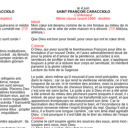
le 4 juin
ACCIOLO
SAINT FRANÇOIS CARACCIOLO
Confesseur
 duplex)
IIIème classe (avant 1960 : double)
Introït
quéscens in médio
Mon cœur est devenu comme de la cire fondue au milieu de 
æ comédit me.
(T.P.
entrailles, car le zèle de votre maison m’a dévoré.
(T.P.
Alléluia
alléluia.
)
o sunt corde !
Que Dieu est bon pour Israël, pour ceux qui ont le cœur droit.
Collecte
O Dieu, qui avez suscité le bienheureux François pour être le
nis institutórem,
fondateur d’un nouvel Ordre, et l’avez admirablement doué de
orásti : da fámulis
pour la prière et d’amour de la pénitence, accordez à vos
t, semper orántes et
serviteurs de profiter si bien de ses exemples, que, s’appliqua
æléstem glóriam
toujours à prier et à réduire leur corps en servitude, ils mériten
parvenir à la gloire céleste.
Lecture du livre de la Sagesse.
Le juste, alors même qu’il mourrait d’une mort précipitée, sera
refrigério erit.
dans le repos ; car ce qui rend la vieillesse vénérable, ce n’est 
utúrna, neque
longueur de sa vie, ni le nombre des années, mais la prudenc
em sunt sensus
l’homme lui tient lieu de cheveux blancs, et sa longue vieilless
culáta. Placens Deo
c’est une vie sans tache. Le juste a plu à Dieu et en a été aimé, 
catóres translátus
a été enlevé du milieu des pécheurs parmi lesquels il vivait, il 
lléctum eius, aut ne
enlevé, de peur que sa malice ne transformât son esprit, et que
tio enim nugacitátis
apparences trompeuses ne séduisissent son âme. Car la
céntia ? transvértit
fascination des frivolités obscurcit le bien, et l’inconstance de l
revi explévit
passion renverse même l’esprit éloigné du mal. Quoiqu’il eût 
ima illíus : propter
vécu, il a fourni une longue carrière ; car son âme était agréab
 iniquitátum.
Dieu : c’est pourquoi il s’est hâté de le tirer du milieu de l’iniqui
Graduel
tes aquárum : ita
Comme le cerf soupire après les sources des eaux, ainsi mon
soupire vers vous, mon Dieu.