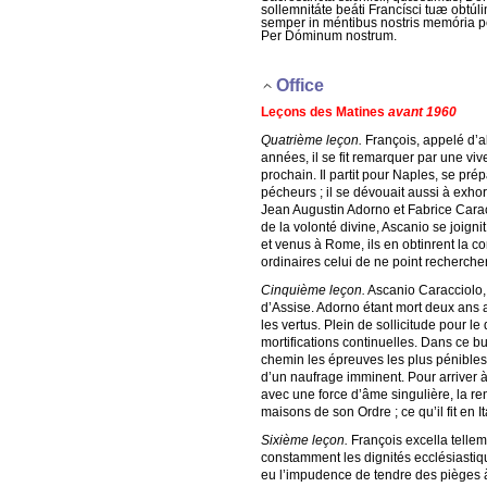
sollemnitáte beáti Francísci tuæ obtúli
semper in méntibus nostris memória pe
Per Dóminum nostrum.
Office
Leçons des Matines
avant 1960
Quatrième leçon.
François, appelé d’a
années, il se fit remarquer par une vi
prochain. Il partit pour Naples, se pré
pécheurs ; il se dévouait aussi à exhort
Jean Augustin Adorno et Fabrice Caracci
de la volonté divine, Ascanio se joign
et venus à Rome, ils en obtinrent la co
ordinaires celui de ne point rechercher
Cinquième leçon.
Ascanio Caracciolo, 
d’Assise. Adorno étant mort deux ans a
les vertus. Plein de sollicitude pour 
mortifications continuelles. Dans ce but
chemin les épreuves les plus pénibles, 
d’un naufrage imminent. Pour arriver à
avec une force d’âme singulière, la ren
maisons de son Ordre ; ce qu’il fit en 
Sixième leçon.
François excella tellem
constamment les dignités ecclésiastiqu
eu l’impudence de tendre des pièges à 