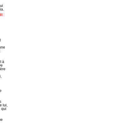
ui
ia.
t :
t
nne
t
t à
ve
père
,
e
s
 lui,
 qui
ue