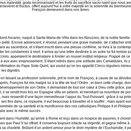
mus maiestáti, grata
reconnaissant et les fruits du sacrifice sacro-saint que nous a
rsevéret et fructus.
offert aujourd’hui à votre majesté en la solennité du bienheur
François demeurent dans nos âmes.
bord Ascanio, naquit à Santa-Maria-de-Villa dans les Abruzzes, de la noble famill
ve piété. Encore adolescent, il résolut, pendant une grave maladie, de s’attacher en
para au sacerdoce, et s’étant inscrit dans une pieuse confrérie, se livra à la contemp
er les condamnés à mort. Il arriva qu’une lettre destinée à un autre lui fut remise par
olo, appelaient le destinataire à fonder un nouvel institut religieux. Frappé de ce 
it à eux avec empressement. S’étant retirés dans une solitude des Camaldules, ils y 
nfirmation du Pape Sixte-Quint, qui voulut qu’on les appelât Clercs réguliers mineur
 les dignités.
en faisant sa profession solennelle, prit le nom de François, à cause de sa dévotion
près, François fut mis malgré lui à la tête de tout l’Ordre ; et dans cette charge, 
le développement de son Ordre, il demandait de tout son cœur à Dieu cette grâce, pa
, il se rendit trois fois en Espagne vêtu en pèlerin, et mendiant sa nourriture de por
mais ressentit d’une façon merveilleuse l’appui du Tout-Puissant : grâce à sa prière,
 ses fins dans, ce royaume, il eut beaucoup à travailler et à souffrir ; mais ayant 
ommée de sa sainteté et la munificence des rois catholiques Philippe II et Philippe I
Italie avec le même succès.
ent dans l’humilité, qu’arrivé à Rome et reçu dans un hospice de pauvres, il chois
es que Paul V lui offrait. Il conserva toujours intacte sa virginité, et gagna même 
sa chasteté. Brûlant d’un ardent amour pour le divin mystère de l’Eucharistie, il p