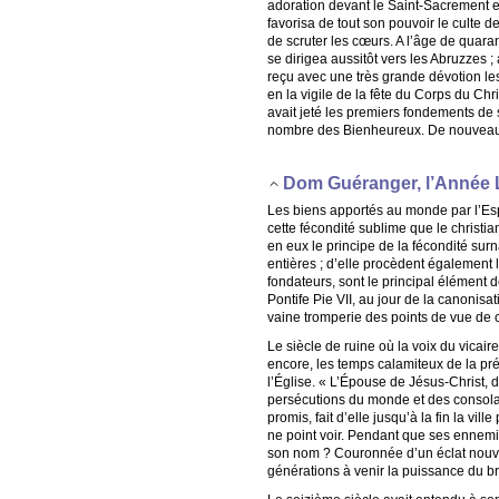
adoration devant le Saint-Sacrement et
favorisa de tout son pouvoir le culte d
de scruter les cœurs. A l’âge de quaran
se dirigea aussitôt vers les Abruzzes ; 
reçu avec une très grande dévotion les 
en la vigile de la fête du Corps du Ch
avait jeté les premiers fondements de 
nombre des Bienheureux. De nouveaux p
Dom Guéranger, l’Année 
Les biens apportés au monde par l’Esp
cette fécondité sublime que le christia
en eux le principe de la fécondité sur
entières ; d’elle procèdent également l
fondateurs, sont le principal élément d
Pontife Pie VII, au jour de la canonisat
vaine tromperie des points de vue de 
Le siècle de ruine où la voix du vicai
encore, les temps calamiteux de la pré
l’Église. « L’Épouse de Jésus-Christ, d
persécutions du monde et des consolat
promis, fait d’elle jusqu’à la fin la vi
ne point voir. Pendant que ses ennemis
son nom ? Couronnée d’un éclat nouvea
générations à venir la puissance du b