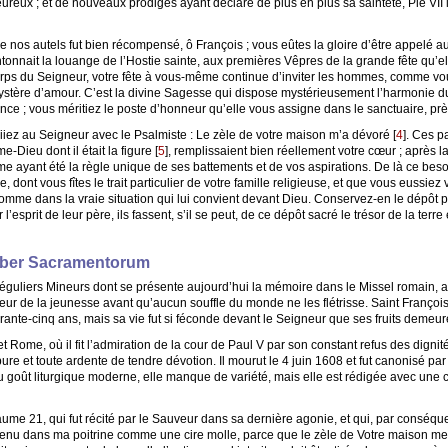
eux ; et de nouveaux prodiges ayant déclaré de plus en plus sa sainteté, Pie VII l
 nos autels fut bien récompensé, ô François ; vous eûtes la gloire d’être appelé au
ntonnait la louange de l’Hostie sainte, aux premières Vêpres de la grande fête qu’
rps du Seigneur, votre fête à vous-même continue d’inviter les hommes, comme vous 
ystère d’amour. C’est la divine Sagesse qui dispose mystérieusement l’harmonie d
nce ; vous méritiez le poste d’honneur qu’elle vous assigne dans le sanctuaire, prè
riiez au Seigneur avec le Psalmiste : Le zèle de votre maison m’a dévoré
[
4
]
. Ces p
-Dieu dont il était la figure
[
5
]
, remplissaient bien réellement votre cœur ; après l
ayant été la règle unique de ses battements et de vos aspirations. De là ce besoin
 dont vous fîtes le trait particulier de votre famille religieuse, et que vous eussiez 
homme dans la vraie situation qui lui convient devant Dieu. Conservez-en le dépôt pr
’esprit de leur père, ils fassent, s’il se peut, de ce dépôt sacré le trésor de la terre 
Liber Sacramentorum
guliers Mineurs dont se présente aujourd’hui la mémoire dans le Missel romain, 
leur de la jeunesse avant qu’aucun souffle du monde ne les flétrisse. Saint François
arante-cinq ans, mais sa vie fut si féconde devant le Seigneur que ses fruits demeur
 Rome, où il fit l’admiration de la cour de Paul V par son constant refus des dignités
re et toute ardente de tendre dévotion. Il mourut le 4 juin 1608 et fut canonisé par P
goût liturgique moderne, elle manque de variété, mais elle est rédigée avec une ce
psaume 21, qui fut récité par le Sauveur dans sa dernière agonie, et qui, par conséqu
enu dans ma poitrine comme une cire molle, parce que le zèle de Votre maison me 