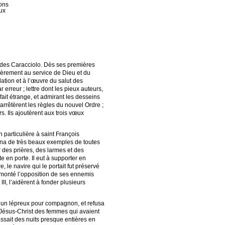
vons
eux
e des Caracciolo. Dès ses premières
tièrement au service de Dieu et du
lation et à l’œuvre du salut des
 erreur ; lettre dont les pieux auteurs,
fait étrange, et admirant les desseins
arrêtèrent les règles du nouvel Ordre ;
s. Ils ajoutèrent aux trois vœux
 particulière à saint François
donna de très beaux exemples de toutes
r des prières, des larmes et des
te en porte. Il eut à supporter en
 le navire qui le portait fut préservé
surmonté l’opposition de ses ennemis
II, l’aidèrent à fonder plusieurs
it un lépreux pour compagnon, et refusa
à Jésus-Christ des femmes qui avaient
assait des nuits presque entières en