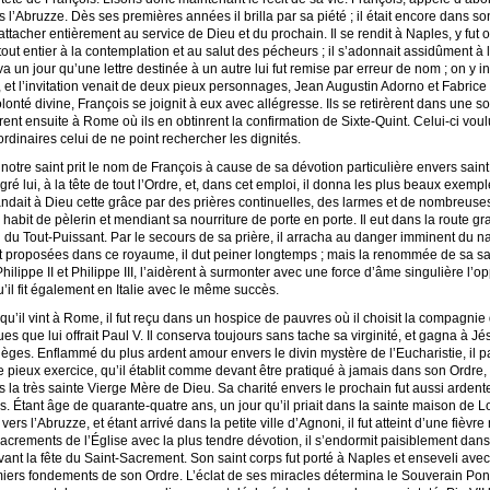
 l’Abruzze. Dès ses premières années il brilla par sa piété ; il était encore dans
s’attacher entièrement au service de Dieu et du prochain. Il se rendit à Naples, y fu
 tout entier à la contemplation et au salut des pécheurs ; il s’adonnait assidûment à l
 un jour qu’une lettre destinée à un autre lui fut remise par erreur de nom ; on y inv
ux, et l’invitation venait de deux pieux personnages, Jean Augustin Adorno et Fabri
volonté divine, François se joignit à eux avec allégresse. Ils se retirèrent dans une 
rent ensuite à Rome où ils en obtinrent la confirmation de Sixte-Quint. Celui-ci vou
ordinaires celui de ne point rechercher les dignités.
, notre saint prit le nom de François à cause de sa dévotion particulière envers sai
gré lui, à la tête de tout l’Ordre, et, dans cet emploi, il donna les plus beaux exempl
dait à Dieu cette grâce par des prières continuelles, des larmes et de nombreuses mor
habit de pèlerin et mendiant sa nourriture de porte en porte. Il eut dans la route g
du Tout-Puissant. Par le secours de sa prière, il arracha au danger imminent du nauf
tait proposées dans ce royaume, il dut peiner longtemps ; mais la renommée de sa sai
 Philippe II et Philippe III, l’aidèrent à surmonter avec une force d’âme singulière l’
’il fit également en Italie avec le même succès.
squ’il vint à Rome, il fut reçu dans un hospice de pauvres où il choisit la compagnie 
es que lui offrait Paul V. Il conserva toujours sans tache sa virginité, et gagna à 
ièges. Enflammé du plus ardent amour envers le divin mystère de l’Eucharistie, il p
ce pieux exercice, qu’il établit comme devant être pratiqué à jamais dans son Ordre, en 
 la très sainte Vierge Mère de Dieu. Sa charité envers le prochain fut aussi ardent
. Étant âge de quarante-quatre ans, un jour qu’il priait dans la sainte maison de Lo
 vers l’Abruzze, et étant arrivé dans la petite ville d’Agnoni, il fut atteint d’une fièv
 sacrements de l’Église avec la plus tendre dévotion, il s’endormit paisiblement dan
 d’avant la fête du Saint-Sacrement. Son saint corps fut porté à Naples et enseveli av
emiers fondements de son Ordre. L’éclat de ses miracles détermina le Souverain Pont