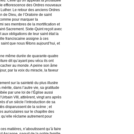
eu. Celle qu’on appelait la prostituée
able efflorescence des Ordres nouveaux
 Luther. Le retour des anciens Ordres
 de Dieu, de l’Oratoire de saint
 ; comme pour marquer la
rmi ses membres de la mortification et
aint-Sacrement. Sixte-Quint reçoit avec
aux obligations de leur saint état la
ille franciscaine assigne à ces
aint que nous fêtons aujourd’hui, et
es une même durée de quarante-quatre
ure dit qu’ayant peu vécu ils ont
lu cacher au monde. A peine son âme
jour, par la voix du miracle, la faveur
ment sur la sainteté du plus illustre
mérite, dans l’autre vie, sa gratitude
ibée par une loi de l’Église aussi
rbain VIII, attirèrent, vingt ans après
rès d’un siècle l’introduction de sa
tés disparussent de la scène ; et
s auriculaires sur le chapitre des
x qu’elle réclame autrement pour
 ces matières, n’aboutissent qu’à faire
rd Ascagne, naquit de la noble famille