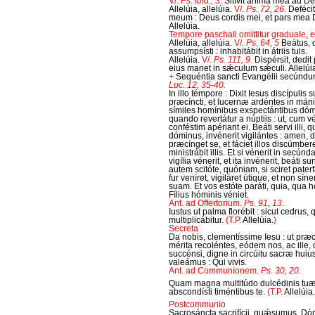
V/.
Ps. ibid., 3.
Sitívit ánima mea ad D
Allelúia, allelúia.
V/.
Ps. 72, 26.
Deféci
meum : Deus cordis mei, et pars mea
Allelúia.
Tempore paschali omittitur graduale, et 
Allelúia, allelúia.
V/.
Ps. 64, 5
Beátus, 
assumpsísti : inhabitábit in átriis tuis.
Allelúia.
V/.
Ps. 111, 9.
Dispérsit, dedit 
eius manet in sǽculum sǽculi. Allelúi
+
Sequéntia sancti Evangélii secúnd
Luc. 12, 35-40.
In illo témpore : Dixit Iesus discípulis s
præcíncti, et lucernæ ardéntes in mánib
símiles homínibus exspectántibus dó
quando revertátur a núptiis : ut, cum vé
conféstim apériant ei. Beáti servi illi, 
dóminus, invénerit vigilántes : amen, 
præcínget se, et fáciet illos discúmbere
ministrábit illis. Et si vénerit in secúnda 
vigília vénerit, et ita invénerit, beáti sun
autem scitóte, quóniam, si sciret pater
fur veníret, vigiláret útique, et non sí
suam. Et vos estóte paráti, quia, qua h
Fílius hóminis véniet.
Ant. ad Offertorium.
Ps. 91, 13.
Iustus ut palma florébit : sicut cedrus,
multiplicábitur.
(T.P.
Allelúia.
)
Secreta
Da nobis, clementíssime Iesu : ut præc
mérita recoléntes, eódem nos, ac ille, c
succénsi, digne in circúitu sacræ hu
valeámus : Qui vivis.
Ant. ad Communionem.
Ps. 30, 20.
Quam magna multitúdo dulcédinis tu
abscondísti timéntibus te.
(T.P.
Allelúia.
Postcommunio
Sacrosáncta sacrifícii, quǽsumus, Dó