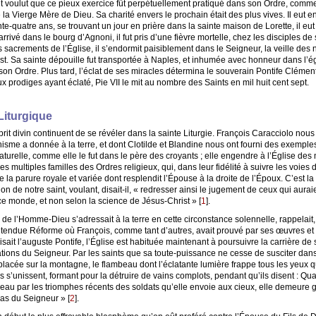
 voulut que ce pieux exercice fût perpétuellement pratiqué dans son Ordre, comme e
e la Vierge Mère de Dieu. Sa charité envers le prochain était des plus vives. Il eut e
te-quatre ans, se trouvant un jour en prière dans la sainte maison de Lorette, il eu
arrivé dans le bourg d’Agnoni, il fut pris d’une fièvre mortelle, chez les disciples de
sacrements de l’Église, il s’endormit paisiblement dans le Seigneur, la veille des no
rist. Sa sainte dépouille fut transportée à Naples, et inhumée avec honneur dans l’é
son Ordre. Plus tard, l’éclat de ses miracles détermina le souverain Pontife Clément
rodiges ayant éclaté, Pie VII le mit au nombre des Saints en mil huit cent sept.
Liturgique
rit divin continuent de se révéler dans la sainte Liturgie. François Caracciolo n
nisme a donnée à la terre, et dont Clotilde et Blandine nous ont fourni des exemples 
naturelle, comme elle le fut dans le père des croyants ; elle engendre à l’Église de
es multiples familles des Ordres religieux, qui, dans leur fidélité à suivre les voies 
e la parure royale et variée dont resplendit l’Épouse à la droite de l’Époux. C’est 
ion de notre saint, voulant, disait-il, « redresser ainsi le jugement de ceux qui aurai
ce monde, et non selon la science de Jésus-Christ »
[
1
]
.
re de l’Homme-Dieu s’adressait à la terre en cette circonstance solennelle, rappelai
tendue Réforme où François, comme tant d’autres, avait prouvé par ses œuvres et sa
isait l’auguste Pontife, l’Église est habituée maintenant à poursuivre la carrière de
ions du Seigneur. Par les saints que sa toute-puissance ne cesse de susciter dans 
lle placée sur la montagne, le flambeau dont l’éclatante lumière frappe tous les yeux 
 s’unissent, formant pour la détruire de vains complots, pendant qu’ils disent : Q
u par les triomphes récents des soldats qu’elle envoie aux cieux, elle demeure g
ras du Seigneur »
[
2
]
.