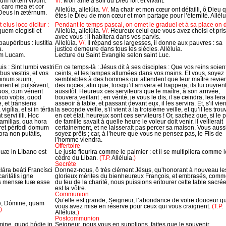
eum fortem vivum.
V/.
Mon âme a soif du Dieu fort et vivant.
t caro mea et cor
Allelúia, allelúia.
V/.
Ma chair et mon cœur ont défailli, ô Dieu q
 Deus in ætérnum.
êtes le Dieu de mon cœur et mon partage pour l’éternité. Allélu
eius loco dicitur :
Pendant le temps pascal, on omet le graduel et à sa place on di
quem elegísti et
Allelúia, allelúia.
V/.
Heureux celui que vous avez choisi et pris
avec vous : il habitera dans vos parvis.
paupéribus : iustítia
Allelúia.
V/.
II répand ses largesses, il donne aux pauvres : sa
a.
justice demeure dans tous les siècles. Alléluia.
um Lucam.
Lecture du Saint Evangile selon saint Luc.
uis : Sint lumbi vestri
En ce temps-là : Jésus dit à ses disciples : Que vos reins soien
us vestris, et vos
ceints, et les lampes allumées dans vos mains. Et vous, soyez
minum suum,
semblables à des hommes qui attendent que leur maître revie
nerit et pulsáverit,
des noces, afin que, lorsqu’il arrivera et frappera, ils lui ouvren
quos, cum vénerit
aussitôt. Heureux ces serviteurs que le maître, à son arrivée,
dico vobis, quod
trouvera veillant ; en vérité, je vous le dis, il se ceindra, les fera
, et tránsiens
asseoir à table, et passant devant eux, il les servira. Et, s’il vien
vigília, et si in tértia
la seconde veille, s’il vient à la troisième veille, et qu’il les trou
t servi illi. Hoc
en cet état, heureux sont ces serviteurs ! Or, sachez que, si le 
famílias, qua hora
de famille savait à quelle heure le voleur doit venir, il veillerait
neret pérfodi domum
certainement, et ne laisserait pas percer sa maison. Vous aussi
ora non putátis,
soyez prêts ; car, à l’heure que vous ne pensez pas, le Fils de
l’homme viendra.
Offertoire
 quæ in Líbano est
Le juste fleurira comme le palmier : et il se multipliera comme l
cèdre du Liban.
(T.P.
Alléluia.
)
Secrète
lára beáti Francísci
Donnez-nous, ô très clément Jésus, qu’honorant à nouveau le
aritátis igne
glorieux mérites du bienheureux François, et embrasés, comme
ius mensæ tuæ esse
du feu de la charité, nous puissions entourer cette table sacrée
est la vôtre.
Communion
Qu’elle est grande, Seigneur, l’abondance de votre douceur q
æ, Dómine, quam
vous avez mise en réserve pour ceux qui vous craignent.
(T.P.
)
Alléluia.
)
Postcommunion
mine, quod hódie in
Seigneur, nous vous en supplions, faites que le souvenir