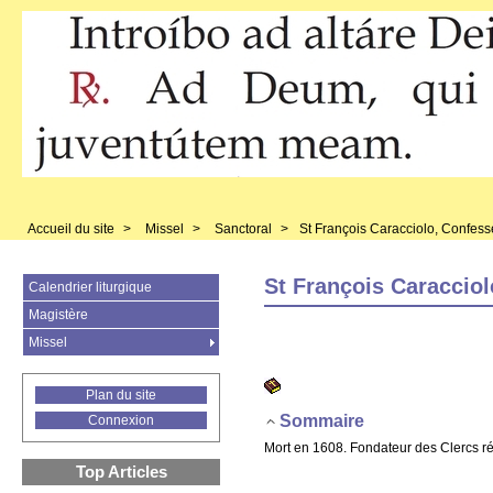
Accueil du site
>
Missel
>
Sanctoral
>
St François Caracciolo, Confess
St François Caraccio
Calendrier liturgique
Magistère
Missel
Plan du site
Sommaire
Connexion
Mort en 1608. Fondateur des Clercs r
Top Articles