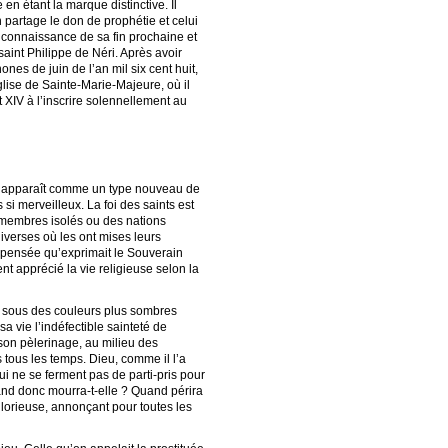
n étant la marque distinctive. Il
n partage le don de prophétie et celui
t connaissance de sa fin prochaine et
 saint Philippe de Néri. Après avoir
nes de juin de l’an mil six cent huit,
glise de Sainte-Marie-Majeure, où il
 XIV à l’inscrire solennellement au
ous apparaît comme un type nouveau de
si merveilleux. La foi des saints est
s membres isolés ou des nations
diverses où les ont mises leurs
la pensée qu’exprimait le Souverain
ent apprécié la vie religieuse selon la
t, sous des couleurs plus sombres
 vie l’indéfectible sainteté de
 son pèlerinage, au milieu des
tous les temps. Dieu, comme il l’a
qui ne se ferment pas de parti-pris pour
uand donc mourra-t-elle ? Quand périra
lorieuse, annonçant pour toutes les