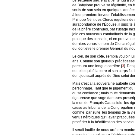
Le seizième siècle avait entendu à son
de Babylone prouva sa légitimité, en 
sortis de son sein en quelques années,
à leur première ferveur, l’établisseme
Philippe Néri, des Clercs réguliers de 
surabondance de l’Épouse, il suscite à 
de la prière continues, par l’usage in
joie ces nouveaux combattants de la gr
pratique des conseils, et en preuve de
derniers venus le nom de Clercs régul
qui doit être le premier Général du nou
Le ciel, de son côté, sembla vouloir 
ans. Comme son glorieux prédécesseur e
parcouru une longue carrière
[
3
]
. Des
eut-elle quitté la terre et son corps fu
dont jouissait auprès de Dieu celui don
Mais c’est à la souveraine autorité con
personnage. Tant que le jugement du Pon
ou sa confiance ; mais toute démonstra
rigoureuse que sage dans ses prescript
la mort de François Caracciolo, les rig
cause au tribunal de la Congrégation de
comme, par suite, les témoins de la vi
vertus héroïques qu’il avait pratiquée
procéder à la béatification des servite
Il serait inutile de nous arrêtera mont
ressortir d’autant mieux l’évidente sai