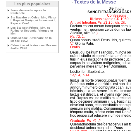
Textes de la Messe
Les plus populaires
die 4 iunii
7ème dimanche après la
SANCTI FRANCISCI CAR
Pentecôte
Confessoris
Sts Nazaire et Celse, Mm, Victor
III classis (ante CR 1960 :
I, Pape et Martyr, et Innoncent I,
Ant. ad Introitum.
Ps. 21,15 ; 68, 10.
Pape et Conf.
Factum est cor meum tamquam cera li
Les Sts sept Frères, Mm, et
ventris mei : quóniam zelus domus tu
Rufine et Seconde, Vierges et
Allelúia, allelúia.
)
Mm
Ps. 72, 1.
Ordo Missæ - Ordinaire de la
Quam bonus Israël Deus : his, qui rect
Messe 1962
V/.
Glória Patri.
Calendrier et textes des Messes
Oratio.
Juillet 2026
Deus, qui beátum Francíscum, novi órdi
orándi stúdio et poeniténtiæ amóre dec
tuis in eius imitatióne ita profícere ; u
corpus in servitútem redigéntes, ad c
perveníre mereántur. Per Dóminum.
Léctio libri Sapiéntiæ.
Sap. 4, 7-14.
Iustus, si morte præoccupátus fúerit, in 
Senéctus enim venerábilis est non di
annórum número computáta : cani aut
hóminis, et ætas senectútis vita imma
Iactus est diléctus, et vivens inter pec
est. Raptus est, ne malítia mutáret inte
fíctio decíperet ánimam illíus. Fasciná
obscúrat bona, et inconstántia concupis
sensum sine malítia. Consummátus in b
témpora multa, plácita enim erat Deo án
hoc properávit edúcere illum de médio
Graduale.
Ps. 41, 2.
Quemádmodum desíderat cervus ad fon
desíderat ánima mea ad te, Deus.