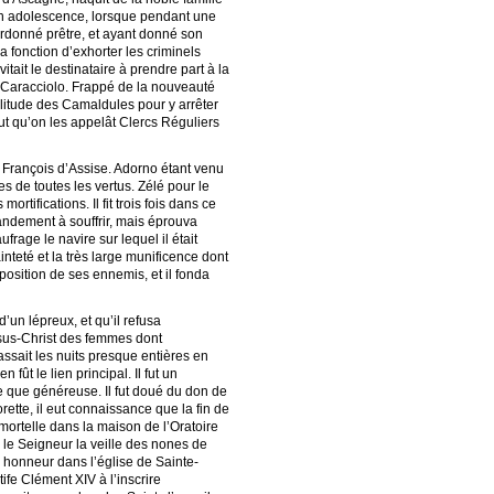
 son adolescence, lorsque pendant une
t ordonné prêtre, et ayant donné son
a fonction d’exhorter les criminels
itait le destinataire à prendre part à la
ce Caracciolo. Frappé de la nouveauté
solitude des Camaldules pour y arrêter
lut qu’on les appelât Clercs Réguliers
nt François d’Assise. Adorno étant venu
es de toutes les vertus. Zélé pour le
tifications. Il fit trois fois dans ce
randement à souffrir, mais éprouva
rage le navire sur lequel il était
nteté et la très large munificence dont
opposition de ses ennemis, et il fonda
d’un lépreux, et qu’il refusa
Jésus-Christ des femmes dont
assait les nuits presque entières en
fût le lien principal. Il fut un
e que généreuse. Il fut doué du don de
rette, il eut connaissance que la fin de
re mortelle dans la maison de l’Oratoire
s le Seigneur la veille des nones de
ec honneur dans l’église de Sainte-
ife Clément XIV à l’inscrire