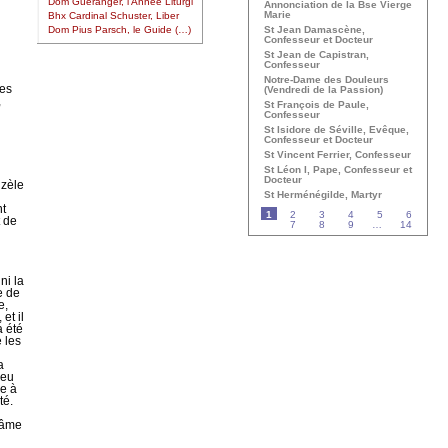
Dom Guéranger, l’Année Liturgi
Annonciation de la Bse Vierge
Marie
Bhx Cardinal Schuster, Liber
St Jean Damascène,
Dom Pius Parsch, le Guide (…)
Confesseur et Docteur
St Jean de Capistran,
Confesseur
Notre-Dame des Douleurs
mes
(Vendredi de la Passion)
,
St François de Paule,
Confesseur
St Isidore de Séville, Evêque,
Confesseur et Docteur
St Vincent Ferrier, Confesseur
St Léon I, Pape, Confesseur et
Docteur
 zèle
St Herménégilde, Martyr
nt
1
2
3
4
5
6
t de
7
8
9
…
14
ni la
e de
e,
et il
a été
 les
a
peu
le à
té.
 âme