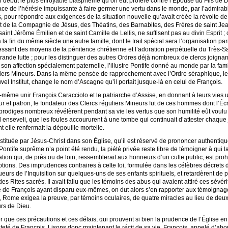
 début le plus effroyable blasphème qu’on eût proféré contre l’Épouse du Fils de Di
face de l’hérésie impuissante à faire germer une vertu dans le monde, par l’admir
 pour répondre aux exigences de la situation nouvelle qu’avait créée la révolte de
nt de la Compagnie de Jésus, des Théatins, des Barnabites, des Frères de saint Jean
saint Jérôme Émilien et de saint Camille de Lellis, ne suffisent pas au divin Esprit
la fin du même siècle une autre famille, dont le trait spécial sera l’organisation pa
cessant des moyens de la pénitence chrétienne et l’adoration perpétuelle du Très-S
ande lutte ; pour les distinguer des autres Ordres déjà nombreux de clercs joignant 
 son affection spécialement paternelle, l’illustre Pontife donné au monde par la fam
iers Mineurs. Dans la même pensée de rapprochement avec l’Ordre séraphique, le s
vel Institut, change le nom d’Ascagne qu’il portait jusque-là en celui de François.
lui-même unir François Caracciolo et le patriarche d’Assise, en donnant à leurs vi
t patron, le fondateur des Clercs réguliers Mineurs fut de ces hommes dont l’Écrit
 prodiges nombreux révélèrent pendant sa vie les vertus que son humilité eût vou
t-il enseveli, que les foules accoururent à une tombe qui continuait d’attester chaque 
t elle renfermait la dépouille mortelle.
stituée par Jésus-Christ dans son Église, qu’il est réservé de prononcer authentique
tife suprême n’a point été rendu, la piété privée reste libre de témoigner à qui la 
tion qui, de près ou de loin, ressemblerait aux honneurs d’un culte public, est proh
ions. Des imprudences contraires à celte loi, formulée dans les célèbres décrets d’U
ueurs de l’Inquisition sur quelques-uns de ses enfants spirituels, et retardèrent de p
s Rites sacrés. Il avait fallu que les témoins des abus qui avaient attiré ces sévéri
e de François ayant disparu eux-mêmes, on dut alors s’en rapporter aux témoignage
s, Rome exigea la preuve, par témoins oculaires, de quatre miracles au lieu de deu
urs de Dieu.
rer que ces précautions et ces délais, qui prouvent si bien la prudence de l’Église en
nteté de François. Lisons donc maintenant le récit de sa vie. François, appelé d’abo