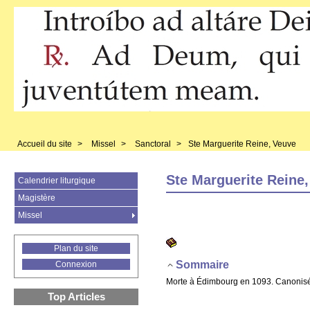
Accueil du site
>
Missel
>
Sanctoral
>
Ste Marguerite Reine, Veuve
Ste Marguerite Reine
Calendrier liturgique
Magistère
Missel
Plan du site
Sommaire
Connexion
Morte à Édimbourg en 1093. Canonisé
Top Articles