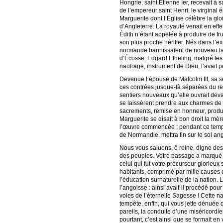
Hongrie, saint Etienne Ier, recevait à s
de l’empereur saint Henri, le virginal
Marguerite dont l’Église célèbre la gl
d’Angleterre. La royauté venait en eff
Édith n’étant appelée à produire de fru
son plus proche héritier. Nés dans l’ex
normande bannissaient de nouveau la fam
d’Écosse. Edgard Etheling, malgré les e
naufrage, instrument de Dieu, l’avait p
Devenue l’épouse de Malcolm III, sa se
ces contrées jusque-là séparées du re
sentiers nouveaux qu’elle ouvrait deva
se laissèrent prendre aux charmes de la
sacrements, remise en honneur, produisa
Marguerite se disait à bon droit la mèr
l’œuvre commencée ; pendant ce temps,
de Normandie, mettra fin sur le sol a
Nous vous saluons, ô reine, digne des 
des peuples. Votre passage a marqué po
celui qui fut votre précurseur glorieux s
habitants, comprimé par mille causes d
l’éducation surnaturelle de la nation. L
l’angoisse : ainsi avait-il procédé pou
voies de l’éternelle Sagesse ! Cette na
tempête, enfin, qui vous jette dénuée 
pareils, la conduite d’une miséricord
pourtant, c’est ainsi que se formait en