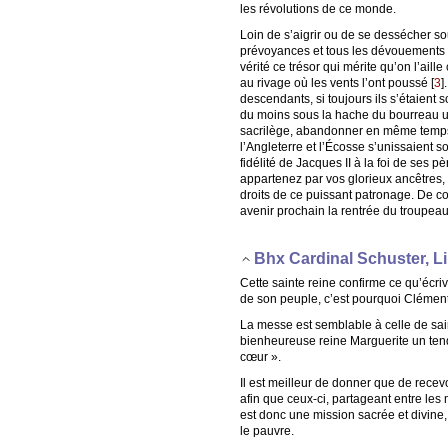
les révolutions de ce monde.
Loin de s’aigrir ou de se dessécher sou
prévoyances et tous les dévouements qui
vérité ce trésor qui mérite qu’on l’ail
au rivage où les vents l’ont poussé
[
3
]
descendants, si toujours ils s’étaient
du moins sous la hache du bourreau une
sacrilège, abandonner en même temps l’
l’Angleterre et l’Écosse s’unissaient 
fidélité de Jacques II à la foi de ses p
appartenez par vos glorieux ancêtres, n
droits de ce puissant patronage. De con
avenir prochain la rentrée du troupeau 
Bhx Cardinal Schuster, 
Cette sainte reine confirme ce qu’écriv
de son peuple, c’est pourquoi Clément
La messe est semblable à celle de sain
bienheureuse reine Marguerite un tend
cœur ».
Il est meilleur de donner que de recevo
afin que ceux-ci, partageant entre les
est donc une mission sacrée et divine,
le pauvre.