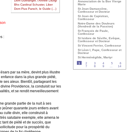
Dom Guéranger, l’Année Liturgi
Annonciation de la Bse Vierge
Marie
Bhx Cardinal Schuster, Liber
St Jean Damascène,
Dom Pius Parsch, le Guide (…)
Confesseur et Docteur
St Jean de Capistran,
Confesseur
ison
Notre-Dame des Douleurs
(Vendredi de la Passion)
St François de Paule,
Confesseur
s :
St Isidore de Séville, Evêque,
Confesseur et Docteur
St Vincent Ferrier, Confesseur
St Léon I, Pape, Confesseur et
Docteur
St Herménégilde, Martyr
1
2
3
4
5
6
7
8
9
…
14
ésars par sa mère, devint plus illustre
n enfance dans la plus grande piété,
de ses aïeux. Bientôt, partageant les
divine Providence, la conduisit sur les
ualités, et se rendit merveilleusement
une grande partie de la nuit à ses
e jeûner quarante jours entiers avant
 culte divin, elle construisit à
 très salutaire exemple, elle amena le
c tant de piété et de succès, que
ollicitude pour la prospérité du
ignes de la foi chrétienne.