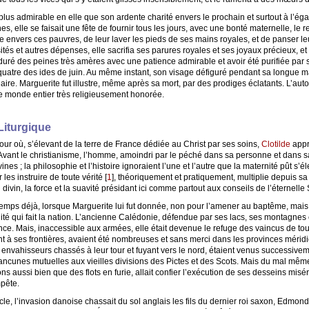
lus admirable en elle que son ardente charité envers le prochain et surtout à l’ég
, elle se faisait une fête de fournir tous les jours, avec une bonté maternelle, le r
te envers ces pauvres, de leur laver les pieds de ses mains royales, et de panser le
ités et autres dépenses, elle sacrifia ses parures royales et ses joyaux précieux, e
enduré des peines très amères avec une patience admirable et avoir été purifiée par 
quatre des ides de juin. Au même instant, son visage défiguré pendant sa longue ma
ire. Marguerite fut illustre, même après sa mort, par des prodiges éclatants. L’aut
 le monde entier très religieusement honorée.
Liturgique
ur où, s’élevant de la terre de France dédiée au Christ par ses soins,
Clotilde
appr
ant le christianisme, l’homme, amoindri par le péché dans sa personne et dans sa 
nes ; la philosophie et l’histoire ignoraient l’une et l’autre que la maternité pût s’
es instruire de toute vérité
[
1
]
, théoriquement et pratiquement, multiplie depuis s
divin, la force et la suavité présidant ici comme partout aux conseils de l’éternell
temps déjà, lorsque Marguerite lui fut donnée, non pour l’amener au baptême, mais
té qui fait la nation. L’ancienne Calédonie, défendue par ses lacs, ses montagnes et
. Mais, inaccessible aux armées, elle était devenue le refuge des vaincus de toute
ent à ses frontières, avaient été nombreuses et sans merci dans les provinces méridi
nvahisseurs chassés à leur tour et fuyant vers le nord, étaient venus successivem
rancunes mutuelles aux vieilles divisions des Pictes et des Scots. Mais du mal même
ions aussi bien que des flots en furie, allait confier l’exécution de ses desseins mis
mpête.
e, l’invasion danoise chassait du sol anglais les fils du dernier roi saxon, Edmond