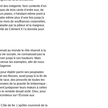
ard des indigents. Non contente d’en
epas de trois cents d’entre eux, de
urs plaies, n’hésitant même point à
t alla même plus d’une fois jusqu’à
six mois de souffrances corporelles,
ladie par la pâleur et la maigreur,
orité de Clément X l’a donnée pour
enait au monde le rôle réservé à la
vie sociale, ne connaissait pas la
élever jusqu’à ces hauteurs. Mais
a venue les exemples, afin de nous
e Sagesse.
 pour établir parmi ses peuplades
 ses fleuves, avait jusqu’à la fin de
 race, des proscrits de toutes les
onales de la grande île britannique ;
ent juxtaposer leurs mœurs à celles
 le remède devait sortir. Dieu, pour
éricordieux sur l’Écosse aux
 Côte de fer. L’apôtre couronné de la