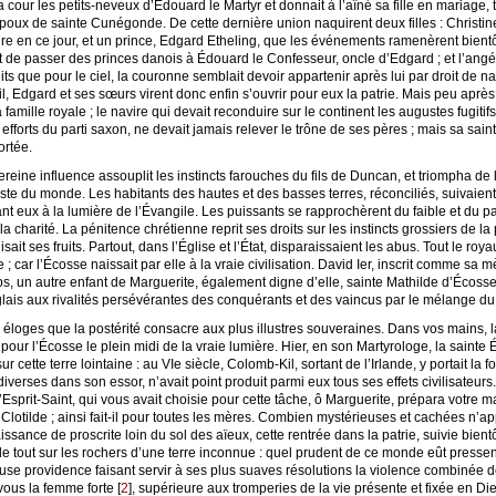
a cour les petits-neveux d’Édouard le Martyr et donnait à l’aîné sa fille en mariage, 
 époux de sainte Cunégonde. De cette dernière union naquirent deux filles : Christin
oire en ce jour, et un prince, Edgard Etheling, que les événements ramenèrent bient
et de passer des princes danois à Édouard le Confesseur, oncle d’Edgard ; et l’angé
its que pour le ciel, la couronne semblait devoir appartenir après lui par droit de n
il, Edgard et ses sœurs virent donc enfin s’ouvrir pour eux la patrie. Mais peu aprè
ille royale ; le navire qui devait reconduire sur le continent les augustes fugitifs
fforts du parti saxon, ne devait jamais relever le trône de ses pères ; mais sa sain
ortée.
reine influence assouplit les instincts farouches du fils de Duncan, et triompha de
ste du monde. Les habitants des hautes et des basses terres, réconciliés, suivaien
nt eux à la lumière de l’Évangile. Les puissants se rapprochèrent du faible et du pa
 charité. La pénitence chrétienne reprit ses droits sur les instincts grossiers de la
it ses fruits. Partout, dans l’Église et l’État, disparaissaient les abus. Tout le roy
e ; car l’Écosse naissait par elle à la vraie civilisation. David Ier, inscrit comme s
 un autre enfant de Marguerite, également digne d’elle, sainte Mathilde d’Écosse,
nglais aux rivalités persévérantes des conquérants et des vaincus par le mélange d
éloges que la postérité consacre aux plus illustres souveraines. Dans vos mains, la
ur l’Écosse le plein midi de la vraie lumière. Hier, en son Martyrologe, la sainte
ur cette terre lointaine : au VIe siècle, Colomb-Kil, sortant de l’Irlande, y portait la 
iverses dans son essor, n’avait point produit parmi eux tous ses effets civilisateur
’Esprit-Saint, qui vous avait choisie pour cette tâche, ô Marguerite, prépara votre ma
r Clotilde ; ainsi fait-il pour toutes les mères. Combien mystérieuses et cachées n’
issance de proscrite loin du sol des aïeux, cette rentrée dans la patrie, suivie bient
de tout sur les rochers d’une terre inconnue : quel prudent de ce monde eût pressen
ieuse providence faisant servir à ses plus suaves résolutions la violence combinée
 vous la femme forte
[
2
]
, supérieure aux tromperies de la vie présente et fixée en Die