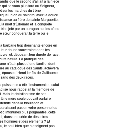
tandis que le second s’alliait à la nièce
e qui se voua plus tard au Seigneur,
ôt sur les marches du trône
lique union du saint roi avec la douce
aissance au frère de sainte Marguerite,
s, la mort d’Édouard et la conquête
 était jeté par un ouragan sur les côtes
te sœur conquérait la terre où le
 la barbarie trop dominante encore en
t leur douce souveraine dans les
uvre, et, déposant leur dureté de race,
 pure nature. La pratique des
aume n’était plus qu’une famille, dont
a mère au catalogue des Saints, achèvera
 épouse d’Henri Ier fils de Guillaume
u sang des deux races.
 puissance a été l’instrument du salut
 Église nous rappelait la mémoire de
foi. Mais le christianisme de ses
s. Une mère seule pouvait parfaire
ternité dans la tribulation et
apparaissent pas en votre personne les
ôt d’infortunes plus poignantes, cette
ti, dans une série de désastres
 des hommes et des éléments ? Et
u, le seul bien que n’atteignent pas