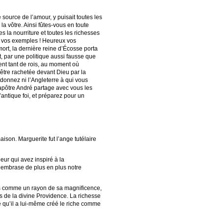
 source de l’amour, y puisait toutes les
a vôtre. Ainsi fûtes-vous en toute
s la nourriture et toutes les richesses
et vos exemples ! Heureux vos
mort, la dernière reine d’Écosse porta
, par une politique aussi fausse que
ent tant de rois, au moment où
 être rachetée devant Dieu par la
andonnez ni l’Angleterre à qui vous
L’apôtre André partage avec vous les
’antique foi, et préparez pour un
aison. Marguerite fut l’ange tutélaire
eur qui avez inspiré à la
é embrase de plus en plus notre
ches comme un rayon de sa magnificence,
es de la divine Providence. La richesse
re qu’il a lui-même créé le riche comme