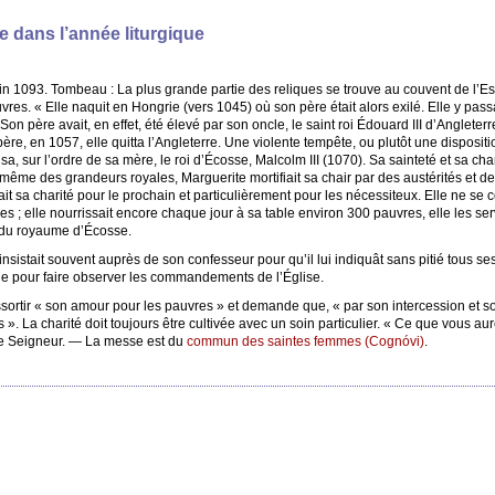
 dans l’année liturgique
uin 1093. Tombeau : La plus grande partie des reliques se trouve au couvent de l’E
vres. « Elle naquit en Hongrie (vers 1045) où son père était alors exilé. Elle y p
. Son père avait, en effet, été élevé par son oncle, le saint roi Édouard III d’Anglete
re, en 1057, elle quitta l’Angleterre. Une violente tempête, ou plutôt une dispositi
sa, sur l’ordre de sa mère, le roi d’Écosse, Malcolm III (1070). Sa sainteté et sa cha
ême des grandeurs royales, Marguerite mortifiait sa chair par des austérités et des 
ait sa charité pour le prochain et particulièrement pour les nécessiteux. Elle ne se c
 elle nourrissait encore chaque jour à sa table environ 300 pauvres, elle les serv
e du royaume d’Écosse.
 insistait souvent auprès de son confesseur pour qu’il lui indiquât sans pitié tous se
e pour faire observer les commandements de l’Église.
ressortir « son amour pour les pauvres » et demande que, « par son intercession et
 La charité doit toujours être cultivée avec un soin particulier. « Ce que vous aurez
t le Seigneur. — La messe est du
commun des saintes femmes (Cognóvi)
.