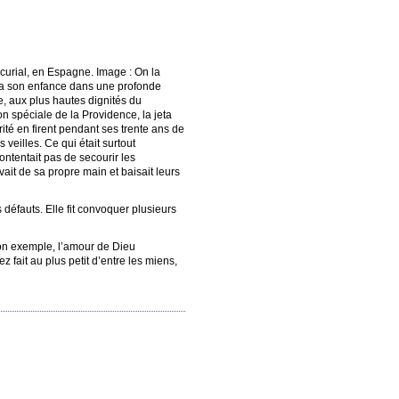
scurial, en Espagne. Image : On la
assa son enfance dans une profonde
rre, aux plus hautes dignités du
on spéciale de la Providence, la jeta
rité en firent pendant ses trente ans de
veilles. Ce qui était surtout
ontentait pas de secourir les
ait de sa propre main et baisait leurs
s défauts. Elle fit convoquer plusieurs
 son exemple, l’amour de Dieu
 fait au plus petit d’entre les miens,