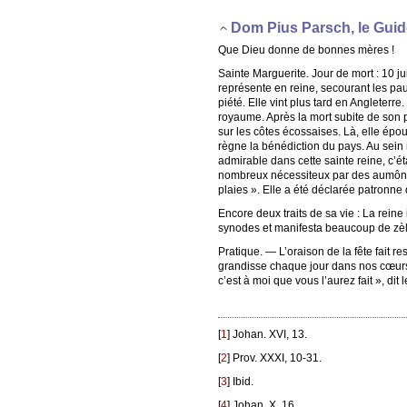
Dom Pius Parsch, le Guide
Que Dieu donne de bonnes mères !
Sainte Marguerite. Jour de mort : 10 j
représente en reine, secourant les pau
piété. Elle vint plus tard en Angleterre
royaume. Après la mort subite de son pè
sur les côtes écossaises. Là, elle épou
règne la bénédiction du pays. Au sein m
admirable dans cette sainte reine, c’ét
nombreux nécessiteux par des aumônes ;
plaies ». Elle a été déclarée patronn
Encore deux traits de sa vie : La reine
synodes et manifesta beaucoup de zèl
Pratique. — L’oraison de la fête fait 
grandisse chaque jour dans nos cœurs ».
c’est à moi que vous l’aurez fait », di
[
1
]
Johan. XVI, 13.
[
2
]
Prov. XXXI, 10-31.
[
3
]
Ibid.
[
4
]
Johan. X, 16.