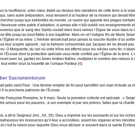
s la souffrance, votre cœur, établi au-dessus des variations de cette terre à la vraie
, sans autre préparation, vous tenaient à la hauteur de la mission qui devait être l
le chercher jusqu’aux extrémités du monde, ce navire qui apporte des plages lointaine
. Heureuse votre patrie d’adoption, si jamais elle n’eût oublié vos enseignements 
 souvenus que le sang des Saints coulait dans leurs veines ! Digne de vous dans la 
 tête jusqu’au bout fidèle à son baptême. Mais on vit l’indigne fils de Marie Smart
Église et sa mère. L’hérésie desséchait pour jamais la souche illustre d’où sortir
sous leur sceptre agrandi ; car la trahison consommée par Jacques Ier ne devait pas
ères. O Marguerite, du ciel où votre trône est affermi pour les siècles sans fin, n’ab
i l’Écosse dont la protection spéciale vous reste confiée par l’Église de la terre. 
cert avec lui, gardez les âmes restées fidèles, multipliez le nombre des retours à l
tout entier sous la houlette de l’unique Pasteur
[
4
]
.
Liber Sacramentorum
ait jadis saint Paul : Une femme remplie de foi peut sanctifier son mari et toute sa m
 X la proclama patronne de l’Écosse.
te Françoise Romaine, le 9 mars. Seule la première collecte est spéciale : « Seign
re amour pour les pauvres ; à son exemple et par ses prières, faites que la charit
ir, a dit le Seigneur (Act., XX, 35). Dieu a imprimé sur les puissants et sur les ri
 malheureux les ressources qu’il leur a accordées, soient les organes et les ministr
 et c’est la raison pour laquelle Dieu nous déclare si souvent dans la sainte Écritu