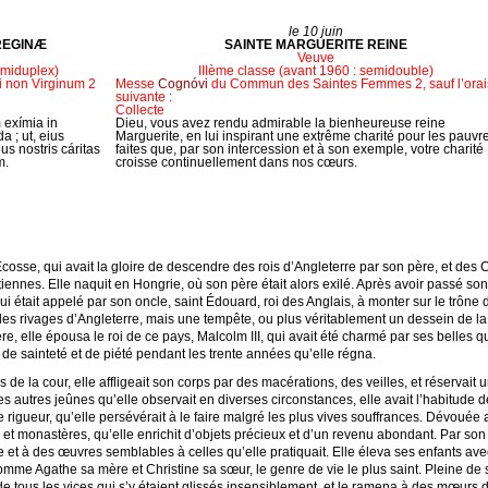
le 10 juin
REGINÆ
SAINTE MARGUERITE REINE
Veuve
Semiduplex)
IIIème classe (avant 1960 : semidouble)
non Virginum 2
Messe
Cognóvi
du Commun des Saintes Femmes 2, sauf l’ora
suivante :
Collecte
 exímia in
Dieu, vous avez rendu admirable la bienheureuse reine
a ; ut, eius
Marguerite, en lui inspirant une extrême charité pour les pauvre
us nostris cáritas
faites que, par son intercession et à son exemple, votre charité
m.
croisse continuellement dans nos cœurs.
cosse, qui avait la gloire de descendre des rois d’Angleterre par son père, et des C
tiennes. Elle naquit en Hongrie, où son père était alors exilé. Après avoir passé so
ui était appelé par son oncle, saint Édouard, roi des Anglais, à monter sur le trône 
 les rivages d’Angleterre, mais une tempête, ou plus véritablement un dessein de la 
e, elle épousa le roi de ce pays, Malcolm III, qui avait été charmé par ses belles q
 de sainteté et de piété pendant les trente années qu’elle régna.
 de la cour, elle affligeait son corps par des macérations, des veilles, et réservait 
autres jeûnes qu’elle observait en diverses circonstances, elle avait l’habitude d
e rigueur, qu’elle persévérait à le faire malgré les plus vives souffrances. Dévouée au
et monastères, qu’elle enrichit d’objets précieux et d’un revenu abondant. Par son
 et à des œuvres semblables à celles qu’elle pratiquait. Elle éleva ses enfants ave
mme Agathe sa mère et Christine sa sœur, le genre de vie le plus saint. Pleine de s
de tous les vices qui s’y étaient glissés insensiblement, et le ramena à des mœurs d