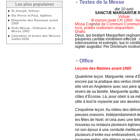
Textes de la Messe
Les plus populaires
die 10 iunii
St Joseph, Artisan
SANCTÆ MARGARITÆ 
Sts Pierre et Paul, Apôtres
Viduæ
III classis (ante CR 1960 : 
Dimanche des Rameaux avant
1955
Missa
Cognóvi
de Communi Communi 
loco, præter orationem sequentem :
Ordo Missæ - Ordinaire de la
Oratio.
Messe 1962
Deus, qui beátam Margarítam regínam
Calendrier et textes des Messes
páuperes caritáte inirábilem effecísti : d
Juillet 2026
intercessióne et exémplo, tua in córdib
iúgiter augeátur. Per Dóminum nostru
Office
Leçons des Matines
avant 1960
Quatrième leçon.
Marguerite, reine d’É
encore par la pratique des vertus chré
elle vint en Angleterre avec son père q
revers de sa famille, Marguerite quitta
côtes d’Écosse. Là, pour obéir à sa mèr
utile à tout le royaume par ses œuvres
Cinquième leçon.
Au milieu des délices
pieuses oraisons. Indépendamment des 
les fêtes de Noël, et cela avec une tell
nouveau ou restaura plusieurs églises 
roi son époux à une conduite meilleure
plusieurs d’entre eux embrassèrent, co
royaume entier, elle délivra le peuple 