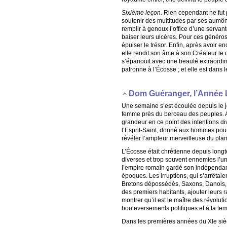
Sixième leçon.
Rien cependant ne fut p
soutenir des multitudes par ses aumônes
remplir à genoux l’office d’une servan
baiser leurs ulcères. Pour ces généros
épuiser le trésor. Enfin, après avoir 
elle rendit son âme à son Créateur le 
s’épanouit avec une beauté extraordina
patronne à l’Écosse ; et elle est dans
Dom Guéranger, l’Année 
Une semaine s’est écoulée depuis le jo
femme près du berceau des peuples. Av
grandeur en ce point des intentions divi
l’Esprit-Saint, donné aux hommes pour l
révéler l’ampleur merveilleuse du plan 
L’Écosse était chrétienne depuis long
diverses et trop souvent ennemies l’uni
l’empire romain gardé son indépendance
époques. Les irruptions, qui s’arrêtai
Bretons dépossédés, Saxons, Danois, e
des premiers habitants, ajouter leurs 
montrer qu’il est le maître des révolut
bouleversements politiques et à la te
Dans les premières années du XIe siècl