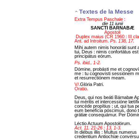
Textes de la Messe
Extra Tempus Paschale :
die 11 iunii
SANCTI BARNABÆ
Apostoli
Duplex maius (CR 1960 : III cla
Ant. ad Introitum.
Ps. 138, 17.
Mihi autem nimis honoráti sunt 
tui, Deus : nimis confortátus est
principátus eórum.
Ps. ibid., 1-2.
Dómine, probásti me et cognoví
me : tu cognovísti sessiónem
et resurrectiónem meam.
V/.
Glória Patri.
Oratio.
Deus, qui nos beáti Bárnabæ Ap
tui méritis et intercessióne lætífi
concéde propítius ; ut, qui tua p
eum benefícia póscimus, dono 
grátiæ consequámur. Per Dómi
Léctio Actuum Apostolórum.
Act. 11. 21-26 ; 13, 1-3.
In diébus illis : Multus numerus
credentium Antiochíæ convérsu