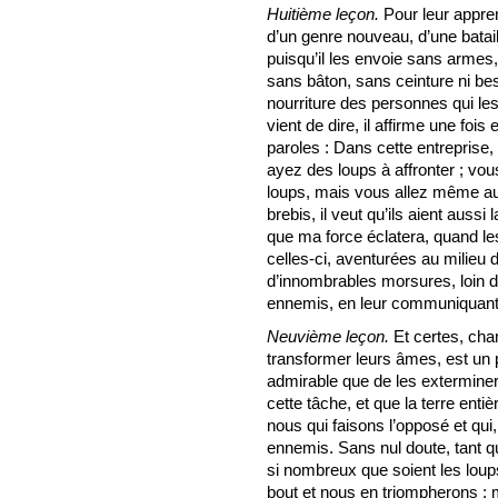
Huitième leçon.
Pour leur appren
d’un genre nouveau, d’une bataill
puisqu’il les envoie sans arme
sans bâton, sans ceinture ni besa
nourriture des personnes qui les 
vient de dire, il affirme une fo
paroles : Dans cette entreprise
ayez des loups à affronter ; v
loups, mais vous allez même au
brebis, il veut qu’ils aient aussi
que ma force éclatera, quand les
celles-ci, aventurées au milieu 
d’innombrables morsures, loin d
ennemis, en leur communiquant 
Neuvième leçon.
Et certes, cha
transformer leurs âmes, est un
admirable que de les extermine
cette tâche, et que la terre ent
nous qui faisons l’opposé et qui
ennemis. Sans nul doute, tant q
si nombreux que soient les loup
bout et nous en triompherons 