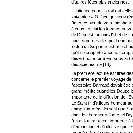
d’autres fêtes plus anciennes.
L’antienne pour l’introït est cel
suivante : « O Dieu qui nous réc
l’intercession de votre bienheu
à cause de lui les faveurs de v
de Dieu est toujours l’effet de 
nous sommes des pécheurs indi
le don du Seigneur est une effusi
qu’il ne supporte aucune compara
dederit homo omnem substantiam
despiciet eam »
[
13
]
.
La première lecture est tirée des
concerne le premier voyage de 
l’apostolat. Barnabé devait être
grand mérite quand les Douze le d
importante de la diffusion de l’É
Le Saint fit d’ailleurs honneur au
comprit immédiatement que Saul p
donc le chercher à Tarse, et l’ay
l’un et l’autre surent imprimer 
d’expansion et d’initiative que l
première fois le nom qui, dès lor