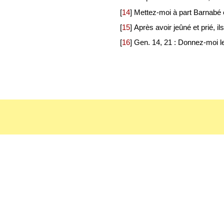
[
14
]
Mettez-moi à part Barnabé 
[
15
]
Après avoir jeûné et prié, i
[
16
]
Gen. 14, 21 : Donnez-moi le