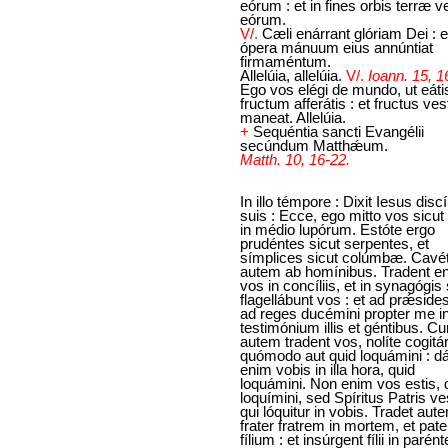
eórum : et in fines orbis terræ v
eórum.
V/.
Cæli enárrant glóriam Dei : e
ópera mánuum eius annúntiat
firmaméntum.
Allelúia, allelúia.
V/.
Ioann. 15, 1
Ego vos elégi de mundo, ut eáti
fructum afferátis : et fructus ves
maneat. Allelúia.
+
Sequéntia sancti Evangélii
secúndum Matthǽum.
Matth. 10, 16-22.
In illo témpore : Dixit Iesus discí
suis : Ecce, ego mitto vos sicut
in médio lupórum. Estóte ergo
prudéntes sicut serpentes, et
símplices sicut colúmbæ. Cavé
autem ab homínibus. Tradent e
vos in concíliis, et in synagógis
flagellábunt vos : et ad prǽsides
ad reges ducémini propter me i
testimónium illis et géntibus. C
autem tradent vos, nolíte cogitá
quómodo aut quid loquámini : dá
enim vobis in illa hora, quid
loquámini. Non enim vos estis, 
loquímini, sed Spíritus Patris ves
qui lóquitur in vobis. Tradet aut
frater fratrem in mortem, et pate
fílium : et insúrgent fílii in parént