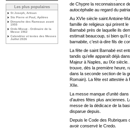
de Chypre la reconnaissance de
Les plus populaires
autocéphalie au regard du patri
St Joseph, Artisan
Sts Pierre et Paul, Apôtres
Au XVIe siècle saint Antoine-Ma
Dimanche des Rameaux avant
famille de religieux qui prirent l
1955
Ordo Missæ - Ordinaire de la
Barnabé près de laquelle ils de
Messe 1962
estimait beaucoup, si bien qu’il 
Calendrier et textes des Messes
Juillet 2026
barnabite, c’est-à-dire fils de co
La fête de saint Barnabé est en
tandis qu’elle apparaît déjà dan
Majeur à Naples, au IXe siècle.
trouve, dès la première heure, 
dans la seconde section de la 
Romain). La fête est attestée à
XIIe.
La messe manque d’unité dans 
d’autres fêtes plus anciennes. L
messe de la dédicace de la basi
disparue depuis.
Depuis le Code des Rubriques de
avoir conservé le Credo.