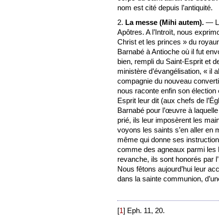
nom est cité depuis l’antiquité.
2.
La messe (Mihi autem).
— La
Apôtres. A l’Introït, nous expri
Christ et les princes » du roya
Barnabé à Antioche où il fut env
bien, rempli du Saint-Esprit et 
ministère d’évangélisation, « il
compagnie du nouveau converti,
nous raconte enfin son élection
Esprit leur dit (aux chefs de l’É
Barnabé pour l’œuvre à laquelle j
prié, ils leur imposèrent les mai
voyons les saints s’en aller en m
même qui donne ses instruction
comme des agneaux parmi les loup
revanche, ils sont honorés par
Nous fêtons aujourd’hui leur acc
dans la sainte communion, d’un
[
1
]
Eph. 11, 20.