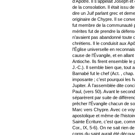
d’Apôtre. Il s’appelait Joseph et
de la consolation. Il était issu de
dire un Juif parlant grec et deme
originaire de Chypre. Il se conv
fut membre de la communauté pr
mérites fut de prendre la défens
n’avaient pas abandonné toute d
chrétiens. Il le conduisit aux Ap
l’Église universelle en reconnais
cause de l’Évangile, et en allan
Antioche. Ils firent ensemble l
J.-C.). Il semble bien que, tout
Barnabé fut le chef (Act. , chap.
imposante ; c’est pourquoi les ha
Jupiter. À l’assemblée dite con
Paul, (vers 50). Avant le secon
séparèrent par suite de différenc
prêcher l’Évangile chacun de so
Marc vers Chypre. Avec ce voyag
apostolique et même de l’histoir
Sainte Écriture, c’est que, comme
Cor., IX, 5-6). On ne sait rien de
corps du saint aurait été décou