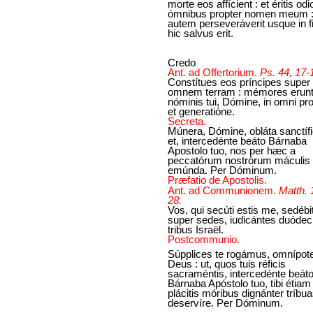
morte eos affícient : et éritis odi
ómnibus propter nomen meum :
autem perseveráverit usque in 
hic salvus erit.
Credo
Ant. ad Offertorium.
Ps. 44, 17-
Constítues eos príncipes super
omnem terram : mémores erun
nóminis tui, Dómine, in omni pr
et generatióne.
Secreta.
Múnera, Dómine, obláta sanctífi
et, intercedénte beáto Bárnaba
Apostolo tuo, nos per hæc a
peccatórum nostrórum máculis
emúnda. Per Dóminum.
Præfatio de Apostolis.
Ant. ad Communionem.
Matth. 
28.
Vos, qui secúti estis me, sedébi
super sedes, iudicántes duóde
tribus Israël.
Postcommunio.
Súpplices te rogámus, omnípot
Deus : ut, quos tuis réficis
sacraméntis, intercedénte beát
Bárnaba Apóstolo tuo, tibi étiam
plácitis móribus dignánter tríbu
deservíre. Per Dóminum.