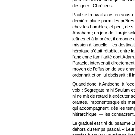
désigner : Chrétiens.
Paul se trouvait alors en sous-or
dernière place parmi les prêtre
chez les humbles, et peut, de si
Abraham ; un jour de liturgie so
jeûnes et à la prière, il ordonne
mission à laquelle il les destina
héroïque s’était rétablie, entre 
l’ancienne familiarité dont Adam,
Paraclet intervenait directemen
moyen de l’effusion de ses charism
ordonnait et on lui obéissait ; il i
Quand donc, à Antioche, à l’occa
voix : Segregate mihi Saulum 
ni ne mit de retard à exécuter 
orantes, imponentesque eis ma
qui accompagnent, dès les temps
hiérarchique, — les consacrent 
Le graduel est tiré du psaume 1
dehors du temps pascal, « Leur v