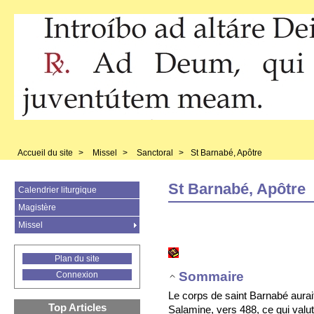
Accueil du site
>
Missel
>
Sanctoral
>
St Barnabé, Apôtre
St Barnabé, Apôtre
Calendrier liturgique
Magistère
Missel
Plan du site
Sommaire
Connexion
Le corps de saint Barnabé aurai
Top Articles
Salamine, vers 488, ce qui valut