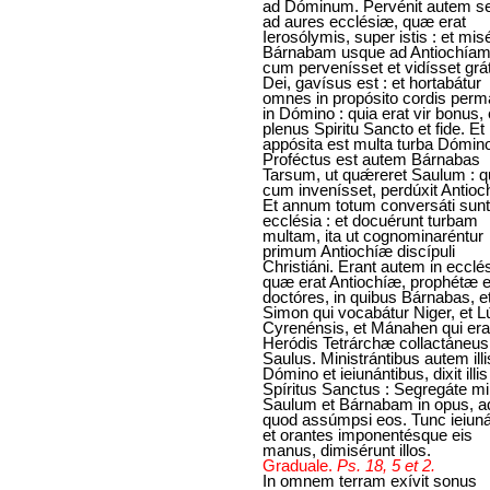
ad Dóminum. Pervénit autem s
ad aures ecclésiæ, quæ erat
Ierosólymis, super istis : et mis
Bárnabam usque ad Antiochíam
cum pervenísset et vidísset grá
Dei, gavísus est : et hortabátur
omnes in propósito cordis per
in Dómino : quia erat vir bonus, 
plenus Spiritu Sancto et fide. Et
appósita est multa turba Dómin
Proféctus est autem Bárnabas
Tarsum, ut quǽreret Saulum : 
cum invenísset, perdúxit Antioc
Et annum totum conversáti sunt 
ecclésia : et docuérunt turbam
multam, ita ut cognominaréntur
primum Antiochíæ discípuli
Christiáni. Erant autem in ecclés
quæ erat Antiochíæ, prophétæ e
doctóres, in quibus Bárnabas, e
Simon qui vocabátur Niger, et L
Cyrenénsis, et Mánahen qui era
Heródis Tetrárchæ collactáneus,
Saulus. Ministrántibus autem illi
Dómino et ieiunántibus, dixit illis
Spíritus Sanctus : Segregáte mi
Saulum et Bárnabam in opus, a
quod assúmpsi eos. Tunc ieiun
et orantes imponentésque eis
manus, dimisérunt illos.
Graduale.
Ps. 18, 5 et 2.
In omnem terram exívit sonus