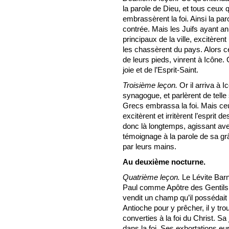
la parole de Dieu, et tous ceux q
embrassèrent la foi. Ainsi la par
contrée. Mais les Juifs ayant an
principaux de la ville, excitèren
les chassèrent du pays. Alors c
de leurs pieds, vinrent à Icône.
joie et de l’Esprit-Saint.
Troisième leçon.
Or il arriva à I
synagogue, et parlèrent de telle
Grecs embrassa la foi. Mais ceu
excitèrent et irritèrent l’esprit 
donc là longtemps, agissant ave
témoignage à la parole de sa gr
par leurs mains.
Au deuxième nocturne.
Quatrième leçon.
Le Lévite Barn
Paul comme Apôtre des Gentils, 
vendit un champ qu’il possédait
Antioche pour y prêcher, il y t
converties à la foi du Christ. Sa 
dans la foi. Ses exhortations e