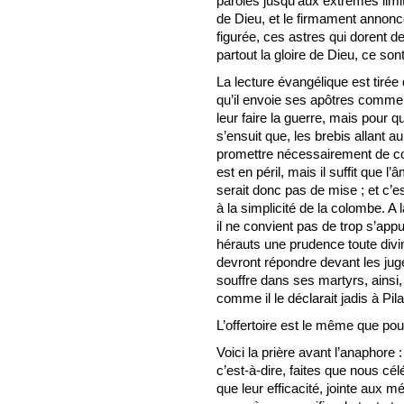
paroles jusqu’aux extrêmes limit
de Dieu, et le firmament annon
figurée, ces astres qui dorent de 
partout la gloire de Dieu, ce son
La lecture évangélique est tirée
qu’il envoie ses apôtres comme 
leur faire la guerre, mais pour q
s’ensuit que, les brebis allant a
promettre nécessairement de cons
est en péril, mais il suffit que
serait donc pas de mise ; et c’es
à la simplicité de la colombe. A
il ne convient pas de trop s’ap
hérauts une prudence toute divi
devront répondre devant les jug
souffre dans ses martyrs, ainsi,
comme il le déclarait jadis à Pil
L’offertoire est le même que pour
Voici la prière avant l’anaphore 
c’est-à-dire, faites que nous cél
que leur efficacité, jointe aux 