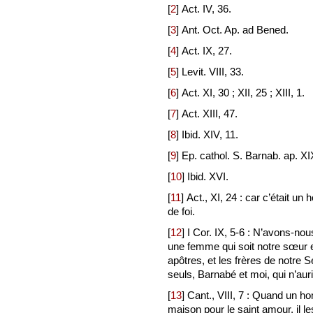
[
2
]
Act. IV, 36.
[
3
]
Ant. Oct. Ap. ad Bened.
[
4
]
Act. IX, 27.
[
5
]
Levit. VIII, 33.
[
6
]
Act. XI, 30 ; XII, 25 ; XIII, 1.
[
7
]
Act. XIII, 47.
[
8
]
Ibid. XIV, 11.
[
9
]
Ep. cathol. S. Barnab. ap. XI
[
10
]
Ibid. XVI.
[
11
]
Act., XI, 24 : car c’était u
de foi.
[
12
]
I Cor. IX, 5-6 : N’avons-no
une femme qui soit notre sœur 
apôtres, et les frères de notre
seuls, Barnabé et moi, qui n’aur
[
13
]
Cant., VIII, 7 : Quand un h
maison pour le saint amour, il l