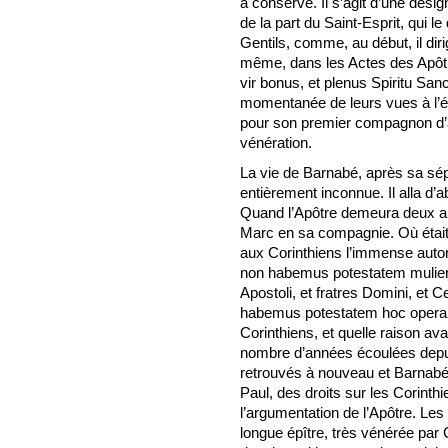
a conservé. Il s’agit d’une dési
de la part du Saint-Esprit, qui l
Gentils, comme, au début, il diri
même, dans les Actes des Apôtre
vir bonus, et plenus Spiritu Sanc
momentanée de leurs vues à l’é
pour son premier compagnon d’
vénération.
La vie de Barnabé, après sa sép
entièrement inconnue. Il alla d
Quand l’Apôtre demeura deux an
Marc en sa compagnie. Où était s
aux Corinthiens l’immense auto
non habemus potestatem muliere
Apostoli, et fratres Domini, et
habemus potestatem hoc opera
Corinthiens, et quelle raison ava
nombre d’années écoulées depuis
retrouvés à nouveau et Barnabé 
Paul, des droits sur les Corinthi
l’argumentation de l’Apôtre. Les
longue épître, très vénérée par