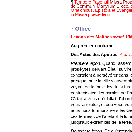
¶
Tempore Paschali
Missa Prote
de Communi Martyrum 1 loco
,
Orationibus, Epistola et Evangeli
in Missa præcedenti.
Office
Leçons des Matines
avant 19
Au premier nocturne.
Des Actes des Apôtres.
Act. 13
Première leçon.
Quand l’assembl
prosélytes servant Dieu, suiviren
exhortaient à persévérer dans la
presque toute la ville s’assembl
voyant cette foule, les Juifs fur
contredisaient les paroles de Pa
C’était à vous qu’il fallait d’ab
vous la rejetez, et que vous vous
nous nous tournons vers les Ge
ces termes : Je t’ai établi la lum
jusqu’aux extrémités de la terre.
Deuxième leçon.
Ce qu’entendant,