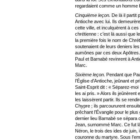
regardaient comme un homme bon 
Cinquième leçon.
De là il partit
Antioche avec lui. Ils demeurère
cette ville, et inculquèrent à ce
chrétienne : c’est là aussi que 
la première fois le nom de Chrét
soutenaient de leurs deniers le
aumônes par ces deux Apôtres. 
Paul et Barnabé revinrent à A
Marc.
Sixième leçon.
Pendant que Paul
l’Église d’Antioche, jeûnant et p
Saint-Esprit dit : « Séparez-moi
les ai pris. » Alors ils jeûnèrent
les laissèrent partir. Ils se rend
Chypre ; ils parcoururent ensuit
prêchant l’Évangile pour le plus
dernier lieu Barnabé se sépara
Jean, surnommé Marc. Ce fut là
Néron, le trois des ides de juin, i
couronne du martyre. Sous l’em