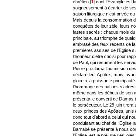
chrétien
[
1
]
dont l’Évangile est la
soigneusement à écarter de ses f
saison liturgique n’est privée d
Mais depuis la consommation de
conquêtes de leur zèle, leurs 
fastes sacrés ; chaque mois du
principale, au triomphe de quelqu
embrasé des feux récents de la P
premières assises de l’Église su
l’honneur d’être choisi pour ra
de Paul, qui résument les service
Pierre proclama l’admission des g
déclaré leur Apôtre ; mais, ava
gloire à la puissante principaut
l’hommage des nations s’adresse 
même dans les débuts de son apo
présenta le converti de Damas à
le persécuteur. Le 29 juin tirer
deux princes des Apôtres, unis
donc tout d’abord à celui qui no
conduisant au chef de l’Église na
Barnabé se présente à nous com
l’Église, est le prélude des joies