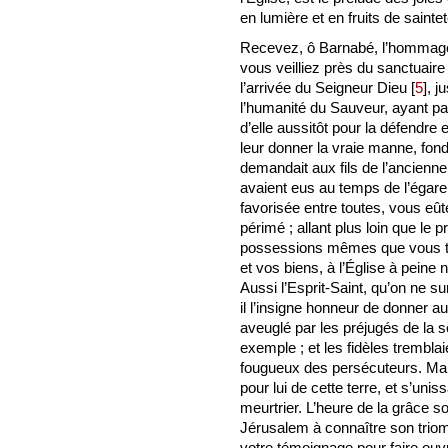
en lumière et en fruits de saintet
Recevez, ô Barnabé, l’hommage 
vous veilliez près du sanctuaire 
l’arrivée du Seigneur Dieu
[
5
]
, j
l’humanité du Sauveur, ayant p
d’elle aussitôt pour la défendre et
leur donner la vraie manne, fon
demandait aux fils de l’ancienne 
avaient eus au temps de l’égare
favorisée entre toutes, vous eût
périmé ; allant plus loin que le 
possessions mêmes que vous ten
et vos biens, à l’Église à pein
Aussi l’Esprit-Saint, qu’on ne s
il l’insigne honneur de donner au
aveuglé par les préjugés de la se
exemple ; et les fidèles trembl
fougueux des persécuteurs. Mai
pour lui de cette terre, et s’unis
meurtrier. L’heure de la grâce s
Jérusalem à connaître son triomph
votre témoignage pour faire ouvr