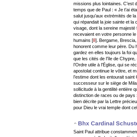
missions plus lointaines. C’est
temps que de Paul : « Je t’ai éta
salut jusqu’aux extrémités de la 
qui répandait la joie sainte et la
visage, dont la sereine majesté 
recevaient en votre personne le 
humains
[
8
]
. Bergame, Brescia, 
honorent comme leur père. Du ha
gardez en elles toujours la foi
que les cités de l’île de Chypre,
l’Ordre utile à l’Église, qui se 
apostolat continue le vôtre, et 
l’estime dont les entourait sain
successeur sur le siège de Milan
sollicitude à la gentilité entière 
distinction de races ou de pays :
bien décrite par la Lettre préci
pour Dieu le vrai temple dont cel
Bhx Cardinal Schust
Saint Paul attribue constamment à