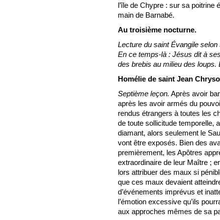
l’île de Chypre : sur sa poitrine é
main de Barnabé.
Au troisième nocturne.
Lecture du saint Évangile selon 
En ce temps-là : Jésus dit à se
des brebis au milieu des loups. E
Homélie de saint Jean Chrys
Septième leçon.
Après avoir ban
après les avoir armés du pouvoi
rendus étrangers à toutes les c
de toute sollicitude temporelle, 
diamant, alors seulement le Sa
vont être exposés. Bien des avan
premièrement, les Apôtres appre
extraordinaire de leur Maître ; e
lors attribuer des maux si pénib
que ces maux devaient atteindr
d’événements imprévus et inatten
l’émotion excessive qu’ils pourra
aux approches mêmes de sa pa