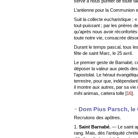
serve à nous purifier de toute ta
L’antienne pour la Communion es
Suit la collecte eucharistique 
tout-puissant ; par les prières 
qu’après nous avoir réconforté
toute notre vie, consacrée déso
Durant le temps pascal, tous le
fête de saint Marc, le 25 avril.
Le premier geste de Barnabé, ce
déposer la valeur aux pieds des 
l’apostolat. Le héraut évangéliqu
terrestre, pour que, indépenda
il montre aux autres, par sa vi
mihi animas, cætera tolle
[
16
]
.
Dom Pius Parsch, le 
Recrutons des apôtres.
1.
Saint Barnabé.
— Le saint ap
rang. Mais, dès l’antiquité chréti