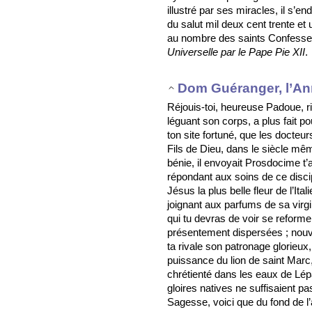
illustré par ses miracles, il s’en
du salut mil deux cent trente et 
au nombre des saints Confess
Universelle par le Pape Pie XII
.
Dom Guéranger, l’An
Réjouis-toi, heureuse Padoue, ri
léguant son corps, a plus fait po
ton site fortuné, que les docteu
Fils de Dieu, dans le siècle mêm
bénie, il envoyait Prosdocime t’
répondant aux soins de ce discipl
Jésus la plus belle fleur de l’Ita
joignant aux parfums de sa virgin
qui tu devras de voir se refor
présentement dispersées ; nouve
ta rivale son patronage glorieux,
puissance du lion de saint Marc
chrétienté dans les eaux de Lép
gloires natives ne suffisaient pa
Sagesse, voici que du fond de l’