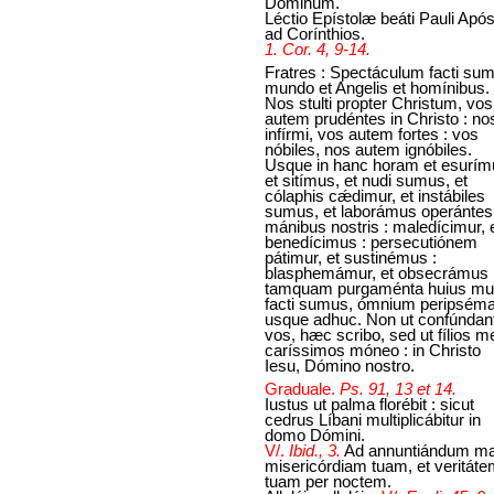
Dóminum.
Léctio Epístolæ beáti Pauli Após
ad Corínthios.
1. Cor. 4, 9-14.
Fratres : Spectáculum facti su
mundo et Angelis et homínibus.
Nos stulti propter Christum, vos
autem prudéntes in Christo : no
infírmi, vos autem fortes : vos
nóbiles, nos autem ignóbiles.
Usque in hanc horam et esurím
et sitímus, et nudi sumus, et
cólaphis cǽdimur, et instábiles
sumus, et laborámus operántes
mánibus nostris : maledícimur, 
benedícimus : persecutiónem
pátimur, et sustinémus :
blasphemámur, et obsecrámus 
tamquam purgaménta huius mu
facti sumus, ómnium peripsém
usque adhuc. Non ut confúndan
vos, hæc scribo, sed ut fílios 
caríssimos móneo : in Christo
Iesu, Dómino nostro.
Graduale.
Ps. 91, 13 et 14.
Iustus ut palma florébit : sicut
cedrus Líbani multiplicábitur in
domo Dómini.
V/.
Ibid., 3.
Ad annuntiándum m
misericórdiam tuam, et veritát
tuam per noctem.