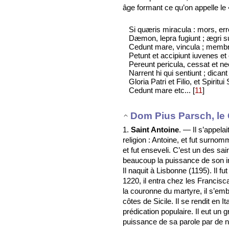
âge formant ce qu’on appelle le 
Si quæris miracula : mors, err
Dæmon, lepra fugiunt ; ægri su
Cedunt mare, vincula ; membr
Petunt et accipiunt iuvenes et 
Pereunt pericula, cessat et ne
Narrent hi qui sentiunt ; dican
Gloria Patri et Filio, et Spiritui
Cedunt mare etc...
[
11
]
Dom Pius Parsch, le 
1.
Saint Antoine
. — Il s’appela
religion : Antoine, et fut surno
et fut enseveli. C’est un des sai
beaucoup la puissance de son in
Il naquit à Lisbonne (1195). Il f
1220, il entra chez les Francis
la couronne du martyre, il s’emba
côtes de Sicile. Il se rendit en I
prédication populaire. Il eut un
puissance de sa parole par de n