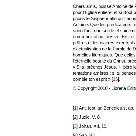
Chers amis, puisse Antoine de P
pour l’Église entière, et surtout
prions le Seigneur afin qu’il nou
Antoine. Que les prédicateurs, e
soin d’unir une solide et saine d
communication incisive. En cett
prêtres et les diacres exercent 
d’actualisation de la Parole de Di
homélies liturgiques. Que celles
l’éternelle beauté du Christ, p
« Si tu prêches Jésus, il libère l
tentations amères ; si tu penses à l
comble ton esprit »
[
16
]
.
© Copyright 2010 - Libreria Edit
[
1
]
Ant. festi ad Benedictus, ap.
[
2
]
Judic. V, 8.
[
3
]
Johan. XII, 19.
[
4
]
Sap. VII.