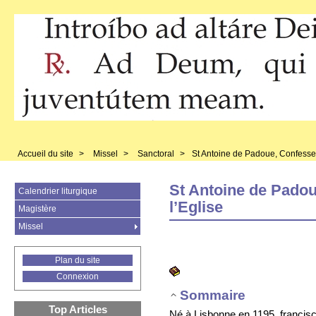
Accueil du site
>
Missel
>
Sanctoral
>
St Antoine de Padoue, Confesseu
St Antoine de Padou
Calendrier liturgique
l’Eglise
Magistère
Missel
Plan du site
Connexion
Sommaire
Top Articles
Né à Lisbonne en 1195, francisc