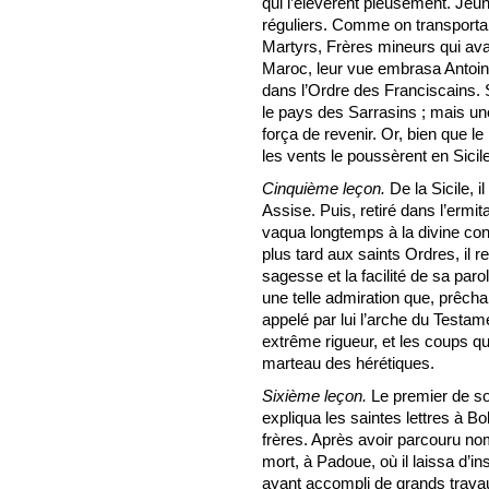
qui l’élevèrent pieusement. Je
réguliers. Comme on transporta
Martyrs, Frères mineurs qui ava
Maroc, leur vue embrasa Antoine 
dans l’Ordre des Franciscains. S
le pays des Sarrasins ; mais une
força de revenir. Or, bien que le 
les vents le poussèrent en Sicile
Cinquième leçon.
De la Sicile, i
Assise. Puis, retiré dans l’ermi
vaqua longtemps à la divine con
plus tard aux saints Ordres, il r
sagesse et la facilité de sa paro
une telle admiration que, prêchan
appelé par lui l’arche du Testam
extrême rigueur, et les coups qu’
marteau des hérétiques.
Sixième leçon.
Le premier de son
expliqua les saintes lettres à Bo
frères. Après avoir parcouru nom
mort, à Padoue, où il laissa d’i
ayant accompli de grands travau