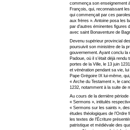
commença son enseignement à B
François, qui, reconnaissant les
qui commençait par ces paroles :
aux frères ». Antoine posa les b
par d’autres éminentes figures 
avec saint Bonaventure de Bagn
Devenu supérieur provincial des F
poursuivit son ministère de la p
gouvernement. Ayant conclu la ch
Padoue, où il s’était déjà rendu 
portes de la Ville, le 13 juin 123
et vénération pendant sa vie, lui
Pape Grégoire IX lui-même, qui, a
« Arche du Testament », le can
1232, notamment à la suite de m
Au cours de la dernière période 
« Sermons », intitulés respect
« Sermons sur les saints », de
études théologiques de l’Ordre
les textes de l’Écriture présentés 
patristique et médiévale des quat