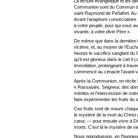
La lecture évangélique et les deu
Communion sont du Commun des
saint Raymond de Peñafort. Au c
Avant l’anaphore consécratoire :
à votre peuple, pour qui vous a
vivante, à votre divin Père ».
De même que dans la dernière C
victime, et, au moyen de l’Eucha
heures le sacrifice sanglant du C
qu’il est glorieux dans le ciel i
immolation, prolongeant à travers
commencé au cénacle l’avant-ve
Après la Communion, on récite la
« Rassasiés, Seigneur, des don
mérites et l’intercession de vo
faire expérimenter les fruits du s
Ces fruits sont de mourir chaq
le mystère de la mort du Christ
cœur, — pour ensuite vivre à Di
morts. C’est là le mystère de vi
Nous reproduisons, en l’honne