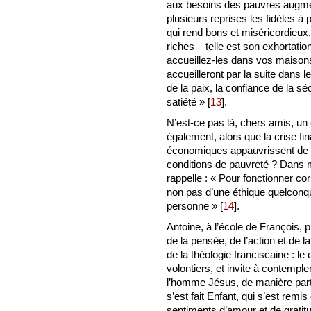
aux besoins des pauvres augment
plusieurs reprises les fidèles à 
qui rend bons et miséricordieux,
riches – telle est son exhortati
accueillez-les dans vos maisons
accueilleront par la suite dans l
de la paix, la confiance de la séc
satiété »
[
13
]
.
N’est-ce pas là, chers amis, un
également, alors que la crise fi
économiques appauvrissent de
conditions de pauvreté ? Dans
rappelle : « Pour fonctionner co
non pas d’une éthique quelconqu
personne »
[
14
]
.
Antoine, à l’école de François, p
de la pensée, de l’action et de la 
de la théologie franciscaine : le
volontiers, et invite à contempl
l’homme Jésus, de manière partic
s’est fait Enfant, qui s’est rem
sentiments d’amour et de gratitu