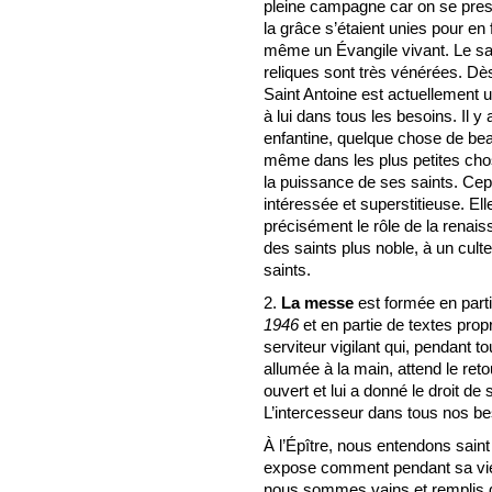
pleine campagne car on se pressa
la grâce s’étaient unies pour en f
même un Évangile vivant. Le sa
reliques sont très vénérées. Dès
Saint Antoine est actuellement 
à lui dans tous les besoins. Il y
enfantine, quelque chose de bea
même dans les plus petites cho
la puissance de ses saints. Cepe
intéressée et superstitieuse. Ell
précisément le rôle de la renai
des saints plus noble, à un cul
saints.
2.
La messe
est formée en part
1946
et en partie de textes pr
serviteur vigilant qui, pendant to
allumée à la main, attend le reto
ouvert et lui a donné le droit de
L’intercesseur dans tous nos be
À l’Épître, nous entendons saint
expose comment pendant sa vie
nous sommes vains et remplis 