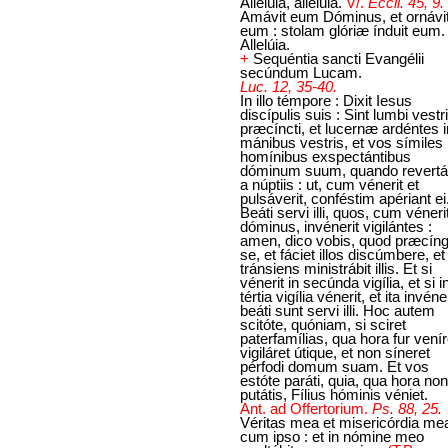
Allelúia, allelúia.
V/.
Eccli. 45, 9.
Amávit eum Dóminus, et ornávi
eum : stolam glóriæ índuit eum.
Allelúia.
+
Sequéntia sancti Evangélii
secúndum Lucam.
Luc. 12, 35-40.
In illo témpore : Dixit Iesus
discípulis suis : Sint lumbi vestri
præcíncti, et lucernæ ardéntes i
mánibus vestris, et vos símiles
homínibus exspectántibus
dóminum suum, quando revertá
a núptiis : ut, cum vénerit et
pulsáverit, conféstim apériant ei
Beáti servi illi, quos, cum véneri
dóminus, invénerit vigilántes :
amen, dico vobis, quod præcíng
se, et fáciet illos discúmbere, et
tránsiens ministrábit illis. Et si
vénerit in secúnda vigília, et si i
tértia vigília vénerit, et ita invéner
beáti sunt servi illi. Hoc autem
scitóte, quóniam, si sciret
paterfamílias, qua hora fur venír
vigiláret útique, et non síneret
pérfodi domum suam. Et vos
estóte paráti, quia, qua hora non
putátis, Fílius hóminis véniet.
Ant. ad Offertorium.
Ps. 88, 25.
Véritas mea et misericórdia me
cum ipso : et in nómine meo