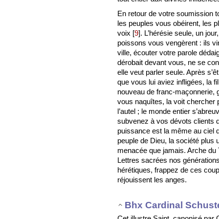
En retour de votre soumission t
les peuples vous obéirent, les p
voix
[
9
]
. L’hérésie seule, un jou
poissons vous vengèrent : ils vi
ville, écouter votre parole dédai
dérobait devant vous, ne se con
elle veut parler seule. Après s’
que vous lui aviez infligées, la
nouveau de franc-maçonnerie, go
vous naquîtes, la voit chercher 
l’autel ; le monde entier s’abre
subvenez à vos dévots clients d
puissance est la même au ciel qu’
peuple de Dieu, la société plus
menacée que jamais. Arche du Te
Lettres sacrées nos génération
hérétiques, frappez de ces coups
réjouissent les anges.
Bhx Cardinal Schust
Cet illustre Saint, canonisé par