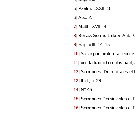
[
5
]
Psalm. LXXII, 18.
[
6
]
Abd. 2.
[
7
]
Matth. XVIII, 4.
[
8
]
Bonav. Sermo 1 de S. Ant. P
[
9
]
Sap. VIII, 14, 15.
[
10
]
Sa langue proférera l’équité
[
11
]
Voir la traduction plus ha
[
12
]
Sermones, Dominicales et F
[
13
]
Ibid., n. 29.
[
14
]
N° 45
[
15
]
Sermones Dominicales et Fes
[
16
]
Sermones Dominicales et Fes