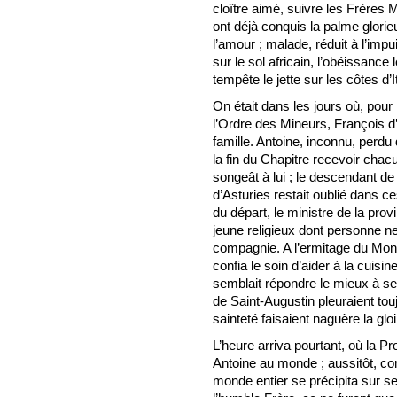
cloître aimé, suivre les Frères 
ont déjà conquis la palme glorieu
l’amour ; malade, réduit à l’imp
sur le sol africain, l’obéissance
tempête le jette sur les côtes d’It
On était dans les jours où, pour 
l’Ordre des Mineurs, François d’
famille. Antoine, inconnu, perd
la fin du Chapitre recevoir chac
songeât à lui ; le descendant de l
d’Asturies restait oublié dans 
du départ, le ministre de la pro
jeune religieux dont personne ne
compagnie. A l’ermitage du Mont
confia le soin d’aider à la cuis
semblait répondre le mieux à se
de Saint-Augustin pleuraient touj
sainteté faisaient naguère la glo
L’heure arriva pourtant, où la P
Antoine au monde ; aussitôt, co
monde entier se précipita sur s