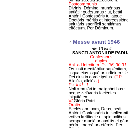
Postcommunio
Divínis, Dómine, munéribus
satiáti : quǽsumus ; ut, beáti
Antónii Confessóris tui atque
Doctóris méritis et intercessióne
salutáris sacrifícii sentiámus
efféctum. Per Dóminum.
Messe avant 1946
die 13 iunii
SANCTI ANTONII DE PADU
Confessoris
duplex
Ant. ad Introitum.
Ps. 36, 30-31.
Os iusti meditábitur sapiéntiam,
lingua eius loquétur iudícium : l
Dei eius in corde ipsíus.
(T.P.
Allelúia, allelúia.
)
Ps. Ibid., 1.
Noli æmulári in malignántibus :
neque zeláveris faciéntes
iniquitátem.
V/.
Glória Patri.
Oratio.
Ecclésiam tuam, Deus, beáti
Antónii Confessóris tui sollémni
votíva lætíficet : ut spirituálibus
semper muniátur auxíliis et gáud
pérfrui mereátur ætérnis. Per