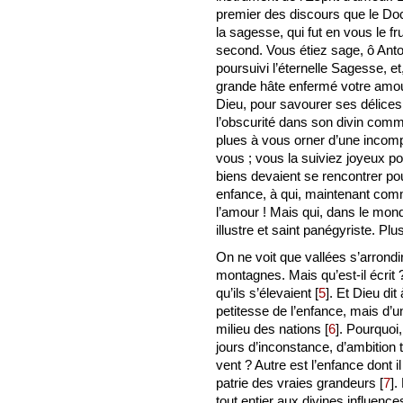
premier des discours que le Do
la sagesse, qui fut en vous le fr
second. Vous étiez sage, ô Ant
poursuivi l’éternelle Sagesse, e
grande hâte enfermé votre amour 
Dieu, pour savourer ses délices.
l’obscurité dans son divin comm
plues à vous orner d’une incomp
vous ; vous la suiviez joyeux po
biens devaient se rencontrer p
enfance, à qui, maintenant com
l’amour ! Mais qui, dans le mond
illustre et saint panégyriste. Pl
On ne voit que vallées s’arrondir 
montagnes. Mais qu’est-il écrit
qu’ils s’élevaient
[
5
]
. Et Dieu dit
petitesse de l’enfance, mais d
milieu des nations
[
6
]
. Pourquoi
jours d’inconstance, d’ambition t
vent ? Autre est l’enfance dont il
patrie des vraies grandeurs
[
7
]
.
tout entier aux divines influence