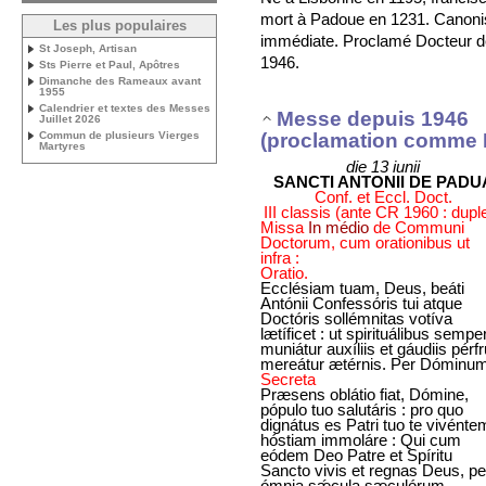
mort à Padoue en 1231. Canonis
Les plus populaires
immédiate. Proclamé Docteur de
St Joseph, Artisan
1946.
Sts Pierre et Paul, Apôtres
Dimanche des Rameaux avant
1955
Calendrier et textes des Messes
Messe depuis 1946
Juillet 2026
(proclamation comme 
Commun de plusieurs Vierges
Martyres
die 13 iunii
SANCTI ANTONII DE PADU
Conf. et Eccl. Doct.
III classis (ante CR 1960 : dupl
Missa
In médio
de Communi
Doctorum, cum orationibus ut
infra :
Oratio.
Ecclésiam tuam, Deus, beáti
Antónii Confessóris tui atque
Doctóris sollémnitas votíva
lætíficet : ut spirituálibus sempe
muniátur auxíliis et gáudiis pérfr
mereátur ætérnis. Per Dóminum
Secreta
Præsens oblátio fiat, Dómine,
pópulo tuo salutáris : pro quo
dignátus es Patri tuo te vivénte
hóstiam immoláre : Qui cum
eódem Deo Patre et Spíritu
Sancto vivis et regnas Deus, pe
ómnia sǽcula sæculórum.