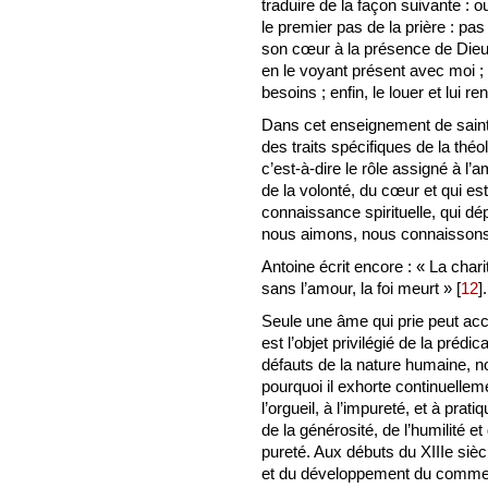
traduire de la façon suivante : 
le premier pas de la prière : pa
son cœur à la présence de Dieu 
en le voyant présent avec moi ; 
besoins ; enfin, le louer et lui r
Dans cet enseignement de saint 
des traits spécifiques de la théolo
c’est-à-dire le rôle assigné à l’
de la volonté, du cœur et qui est
connaissance spirituelle, qui d
nous aimons, nous connaissons
Antoine écrit encore : « La charit
sans l’amour, la foi meurt »
[
12
]
.
Seule une âme qui prie peut accom
est l’objet privilégié de la prédic
défauts de la nature humaine, n
pourquoi il exhorte continuelleme
l’orgueil, à l’impureté, et à prat
de la générosité, de l’humilité et
pureté. Aux débuts du XIIIe sièc
et du développement du commer