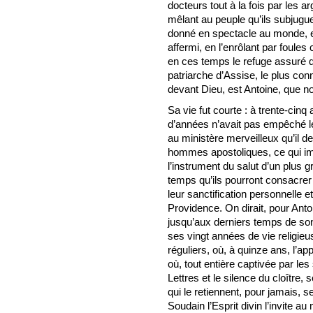
docteurs tout à la fois par les 
mêlant au peuple qu’ils subjugu
donné en spectacle au monde, et
affermi, en l’enrôlant par foule
en ces temps le refuge assuré de
patriarche d’Assise, le plus co
devant Dieu, est Antoine, que no
Sa vie fut courte : à trente-cinq 
d’années n’avait pas empêché l
au ministère merveilleux qu’il dev
hommes apostoliques, ce qui imp
l’instrument du salut d’un plus
temps qu’ils pourront consacrer
leur sanctification personnelle e
Providence. On dirait, pour Antoi
jusqu’aux derniers temps de so
ses vingt années de vie religieu
réguliers, où, à quinze ans, l’a
où, tout entière captivée par les
Lettres et le silence du cloître
qui le retiennent, pour jamais, s
Soudain l’Esprit divin l’invite a