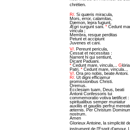
chrétien.
R/.
Si quæris miracula,
Mors, error, calamitas,
Dæmon, lepra fugiunt,
Ægri surgunt sani.
*
Cedunt mar
vincula ;
Membra, resque perditas
Petunt et accipiunt
Juvenes et cani.
V/.
Pereunt pericula,
Cessat et necessitas :
Narrent hi qui sentiunt,
Dicant Paduani.
*
Cedunt mare, vincula…
G
lória
Patri.
*
Cedunt mare, vincula…
V/.
Ora pro nobis, beate Antoni.
R/.
Ut digni efficiamur
promissionibus Christi.
Oremus.
Ecclesiam tuam, Deus, beati
Antonii Confessoris tui
commemoratio votiva lætificet : 
spiritualibus semper muniatur
auxiliis et gaudiis perfrui mereat
æternis. Per Christum Dominu
nostrum.
Amen
Glorieux Antoine, la simplicité d
instrument de l’Esprit d’amour.