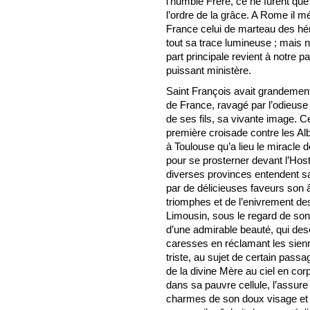
l’humble Frère, ce ne furent que
l’ordre de la grâce. A Rome il mé
France celui de marteau des hér
tout sa trace lumineuse ; mais 
part principale revient à notre 
puissant ministère.
Saint François avait grandemen
de France, ravagé par l’odieuse 
de ses fils, sa vivante image. C
première croisade contre les Alb
à Toulouse qu’a lieu le miracle d
pour se prosterner devant l’Host
diverses provinces entendent sa 
par de délicieuses faveurs son â
triomphes et de l’enivrement de
Limousin, sous le regard de son 
d’une admirable beauté, qui des
caresses en réclamant les sienne
triste, au sujet de certain passa
de la divine Mère au ciel en co
dans sa pauvre cellule, l’assure d
charmes de son doux visage et d