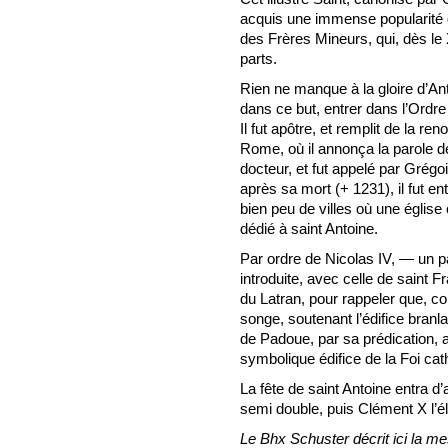
acquis une immense popularité 
des Frères Mineurs, qui, dès le 
parts.
Rien ne manque à la gloire d’Anto
dans ce but, entrer dans l’Ordre 
Il fut apôtre, et remplit de la r
Rome, où il annonça la parole de 
docteur, et fut appelé par Grégo
après sa mort (+ 1231), il fut en
bien peu de villes où une église 
dédié à saint Antoine.
Par ordre de Nicolas IV, — un pa
introduite, avec celle de saint 
du Latran, pour rappeler que, c
songe, soutenant l’édifice branla
de Padoue, par sa prédication, a
symbolique édifice de la Foi cat
La fête de saint Antoine entra d
semi double, puis Clément X l’él
Le Bhx Schuster décrit ici la m