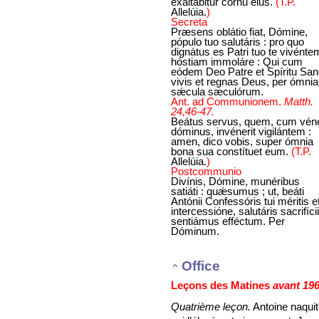
exaltábitur cornu eius.
(T.P.
Allelúia.
)
Secreta
Præsens oblátio fiat, Dómine,
pópulo tuo salutáris : pro quo
dignátus es Patri tuo te vivénte
hóstiam immoláre : Qui cum
eódem Deo Patre et Spíritu San
vivis et regnas Deus, per ómnia
sǽcula sæculórum.
Ant. ad Communionem.
Matth.
24,46-47.
Beátus servus, quem, cum véne
dóminus, invénerit vigilántem :
amen, dico vobis, super ómnia
bona sua constítuet eum.
(T.P.
Allelúia.
)
Postcommunio
Divínis, Dómine, munéribus
satiáti : quǽsumus ; ut, beáti
Antónii Confessóris tui méritis e
intercessióne, salutáris sacrifícii
sentiámus efféctum. Per
Dóminum.
Office
Leçons des Matines
avant 19
Quatrième leçon.
Antoine naquit