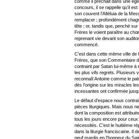
comme il prêchait dans une égli
concours, il se rappelle qu’il e
son couvent l’Alléluia de la Mess
remplacer ; profondément chagrin 
tête ; or, tandis que, penché sur
Frères le voient paraître au chœu
reprenant vie devant son audito
commencé.
C’est dans cette même ville de M
Frères, que son Commentaire de
contraint par Satan lui-même à ra
les plus vifs regrets. Plusieurs v
reconnaît Antoine comme le pat
dès l’origine sur les miracles le
incessantes ont confirmée jusqu
Le défaut d’espace nous contrain
pièces liturgiques. Mais nous n
dont la composition est attribué
tous les jours encore pour ceux q
nécessités. C’est le huitième ré
dans la liturgie franciscaine. Il
neuf mardis en l’honneur du Sai