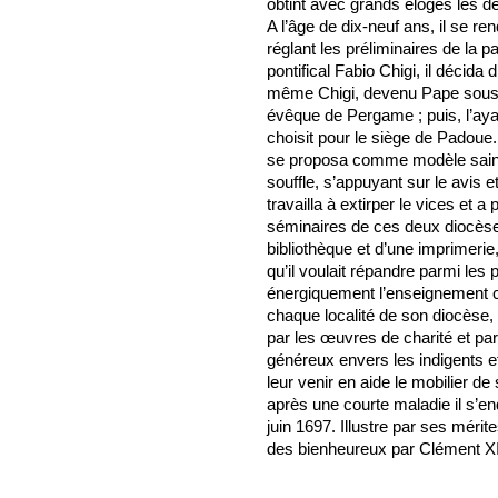
obtint avec grands éloges les de
A l’âge de dix-neuf ans, il se r
réglant les préliminaires de la p
pontifical Fabio Chigi, il décida 
même Chigi, devenu Pape sous 
évêque de Pergame ; puis, l’ayan
choisit pour le siège de Padoue.
se proposa comme modèle saint 
souffle, s’appuyant sur le avis et
travailla à extirper le vices et 
séminaires de ces deux diocèses,
bibliothèque et d’une imprimerie
qu’il voulait répandre parmi les 
énergiquement l’enseignement c
chaque localité de son diocèse, 
par les œuvres de charité et par 
généreux envers les indigents et 
leur venir en aide le mobilier de
après une courte maladie il s’en
juin 1697. Illustre par ses mérit
des bienheureux par Clément XII