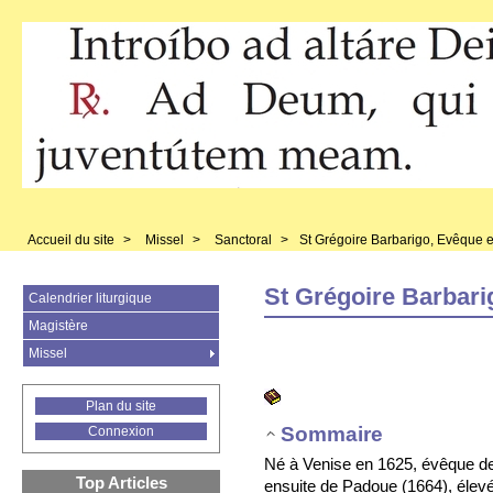
Accueil du site
>
Missel
>
Sanctoral
>
St Grégoire Barbarigo, Evêque 
St Grégoire Barbari
Calendrier liturgique
Magistère
Missel
Plan du site
Sommaire
Connexion
Né à Venise en 1625, évêque d
Top Articles
ensuite de Padoue (1664), élevé