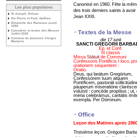
Canonisé en 1960. Fête la même
Les plus populaires
des trois derniers saints à avoir
St Joseph, Artisan
Jean XXIII.
Sts Pierre et Paul, Apôtres
Dimanche des Rameaux avant
1955
Calendrier et textes des Messes
Textes de la Messe
Juillet 2026
Commun de plusieurs Vierges
die 17 iunii
Martyres
SANCTI GREGORII BARBAD
Ep. et Conf.
III classis
Missa
Státuit
de Communi
Confessoris Pontificis I loco, pr
orationem sequentem :
Oratio.
Deus, qui beátum Gregórium,
Confessórem tuum atquem
Pontíficem, pastoráli sollicitúdin
páuperum miseratióne clarésce
voluísti : concéde propítius ; ut,
méria celebrámus, caritátis imi
exempla. Per Dóminum.
Office
Leçon des Matines
après 196
Troisième leçon.
Grégoire Barbar