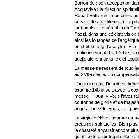
Borromée ; son acceptation da
Acquaviva ; la direction spiritue
Robert Bellarmin ; ses dures pén
service des pestiférés, à l’hôpi
immaculée. Le séraphin du Carm
Pazzi, dans une célèbre vision d
ainsi les louanges de l’angéliqu
en effet le rang d’acolyte) : « Lo
continuellement des flèches au 
quelle gloire a dans le ciel Louis,
La messe se ressent de tous les 
au XVIIe siècle. En compensation
L’antienne pour l’introït est tir
psaume 148 la suit, avec la doxo
messe. — Ant. « Vous l’avez fait
couronné de gloire et de majesté
anges ; louez-le, vous, ses pui
La virginité élève l’homme au 
créatures spirituelles. Bien pl
la chasteté apparaît encore plu
qu’en cette chair fragile elle est l