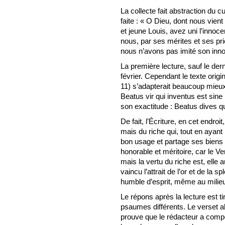
La collecte fait abstraction du c
faite : « O Dieu, dont nous vient
et jeune Louis, avez uni l’innoce
nous, par ses mérites et ses pri
nous n’avons pas imité son inn
La première lecture, sauf le de
février. Cependant le texte orig
11) s’adapterait beaucoup mieux à
Beatus vir qui inventus est sine 
son exactitude : Beatus dives qu
De fait, l’Écriture, en cet endroi
mais du riche qui, tout en ayant l
bon usage et partage ses biens e
honorable et méritoire, car le V
mais la vertu du riche est, elle a
vaincu l’attrait de l’or et de la 
humble d’esprit, même au milieu
Le répons après la lecture est t
psaumes différents. Le verset al
prouve que le rédacteur a compo