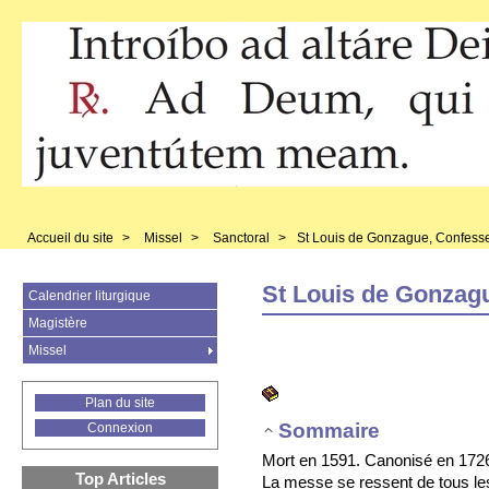
Accueil du site
>
Missel
>
Sanctoral
>
St Louis de Gonzague, Confess
St Louis de Gonzag
Calendrier liturgique
Magistère
Missel
Plan du site
Sommaire
Connexion
Mort en 1591. Canonisé en 1726
Top Articles
La messe se ressent de tous les