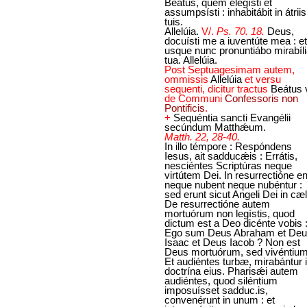
Beátus, quem elegísti et
assumpsísti : inhabitábit in átriis
tuis.
Allelúia.
V/.
Ps. 70. 18.
Deus,
docuísti me a iuventúte mea : et
usque nunc pronuntiábo mirabíl
tua. Allelúia.
Post Septuagesimam autem,
ommissis
Allelúia
et versu
sequenti, dicitur tractus
Beátus v
de Communi
Confessoris non
Pontificis
.
+
Sequéntia sancti Evangélii
secúndum Matthǽum.
Matth. 22, 28-40.
In illo témpore : Respóndens
Iesus, ait sadducǽis : Errátis,
nesciéntes Scriptúras neque
virtútem Dei. In resurrectióne e
neque nubent neque nubéntur :
sed erunt sicut Angeli Dei in cæl
De resurrectióne autem
mortuórum non legístis, quod
dictum est a Deo dicénte vobis 
Ego sum Deus Abraham et De
Isaac et Deus Iacob ? Non est
Deus mortuórum, sed vivéntium
Et audiéntes turbæ, mirabántur 
doctrína eius. Pharisǽi autem
audiéntes, quod siléntium
imposuísset sadduc.is,
convenérunt in unum : et