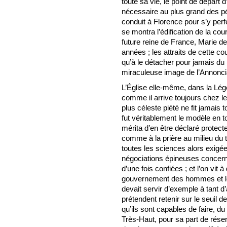
toute sa vie, le point de départ 
nécessaire au plus grand des péc
conduit à Florence pour s’y perfe
se montra l’édification de la cou
future reine de France, Marie d
années ; les attraits de cette cour
qu’à le détacher pour jamais du 
miraculeuse image de l’Annoncia
L’Église elle-même, dans la Lége
comme il arrive toujours chez le
plus céleste piété ne fit jamais t
fut véritablement le modèle en t
mérita d’en être déclaré protecteur
comme à la prière au milieu du tu
toutes les sciences alors exigé
négociations épineuses concernan
d’une fois confiées ; et l’on vit à
gouvernement des hommes et le 
devait servir d’exemple à tant d
prétendent retenir sur le seuil de
qu’ils sont capables de faire, d
Très-Haut, pour sa part de réser