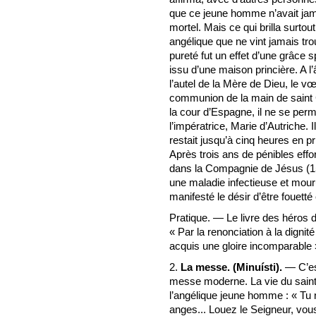
que ce jeune homme n’avait ja
mortel. Mais ce qui brilla surtou
angélique que ne vint jamais t
pureté fut un effet d’une grâce s
issu d’une maison princière. A l’
l’autel de la Mère de Dieu, le vœu
communion de la main de sain
la cour d’Espagne, il ne se perm
l’impératrice, Marie d’Autriche. I
restait jusqu’à cinq heures en p
Après trois ans de pénibles effor
dans la Compagnie de Jésus (15
une maladie infectieuse et mouru
manifesté le désir d’être fouetté
Pratique. — Le livre des héros d
« Par la renonciation à la dignité
acquis une gloire incomparable 
2.
La messe. (Minuísti).
— C’est
messe moderne. La vie du saint s
l’angélique jeune homme : « Tu 
anges... Louez le Seigneur, vous