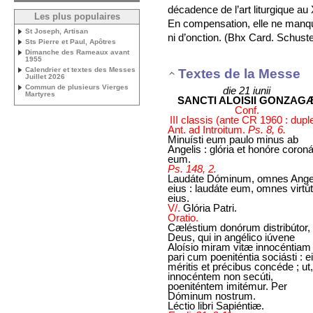
décadence de l’art liturgique au
Les plus populaires
En compensation, elle ne manqu
St Joseph, Artisan
ni d’onction. (Bhx Card. Schuste
Sts Pierre et Paul, Apôtres
Dimanche des Rameaux avant
1955
Calendrier et textes des Messes
Textes de la Messe
Juillet 2026
Commun de plusieurs Vierges
die 21 iunii
Martyres
SANCTI ALOISII GONZAG
Conf.
III classis (ante CR 1960 : dupl
Ant. ad Introitum.
Ps. 8, 6.
Minuísti eum paulo minus ab
Angelis : glória et honóre coroná
eum.
Ps. 148, 2.
Laudáte Dóminum, omnes Ange
eius : laudáte eum, omnes virtú
eius.
V/.
Glória Patri.
Oratio.
Cæléstium donórum distribútor,
Deus, qui in angélico iúvene
Aloísio miram vitæ innocéntiam
pari cum poeniténtia sociásti : e
méritis et précibus concéde ; ut,
innocéntem non secúti,
poeniténtem imitémur. Per
Dóminum nostrum.
Léctio libri Sapiéntiæ.