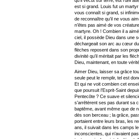
qu’il vécut sur terre, eut l’œil at
est si grand. Louis fut un mart
vous connaît si grand, si infini
de reconnaître qu’il ne vous aim
n’êtes pas aimé de vos créatures
martyre. Oh ! Combien il a aimé 
ciel, il possède Dieu dans une s
déchargeait son arc au cœur du V
flèches reposent dans son prop
divinité qu’il méritait par les f
Dieu, maintenant, en toute vérité
Aimer Dieu, laisser sa grâce tou
seule peut le remplir, tel est don
Et qui ne voit combien cet ense
que poursuit l’Esprit-Saint depu
Pentecôte ? Ce suave et silenc
s’arrêtèrent ses pas durant sa co
baptême, avant même que de naît
dès son berceau ; la grâce, pass
portaient entre leurs bras, les 
ans, il suivait dans les camps l
inconscientes, qui n’avaient pa