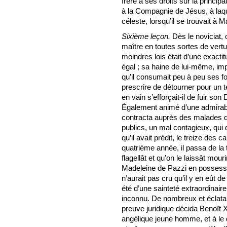
frère à ses droits sur la princi
à la Compagnie de Jésus, à laque
céleste, lorsqu’il se trouvait à M
Sixième leçon.
Dès le noviciat
maître en toutes sortes de vert
moindres lois était d’une exact
égal ; sa haine de lui-même, imp
qu’il consumait peu à peu ses fo
prescrire de détourner pour un
en vain s’efforçait-il de fuir son 
Également animé d’une admirable
contracta auprès des malades qu
publics, un mal contagieux, qui
qu’il avait prédit, le treize des c
quatrième année, il passa de la 
flagellât et qu’on le laissât mour
Madeleine de Pazzi en possessio
n’aurait pas cru qu’il y en eût de
été d’une sainteté extraordinaire,
inconnu. De nombreux et éclatants
preuve juridique décida Benoît X
angélique jeune homme, et à le 