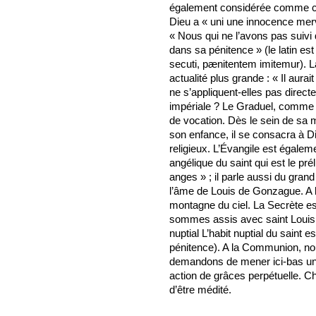
également considérée comme clas
Dieu a « uni une innocence merve
« Nous qui ne l’avons pas suivi
dans sa pénitence » (le latin es
secuti, pænitentem imitemur). 
actualité plus grande : « Il aura
ne s’appliquent-elles pas directe
impériale ? Le Graduel, comme le 
de vocation. Dès le sein de sa m
son enfance, il se consacra à D
religieux. L’Évangile est égaleme
angélique du saint qui est le pré
anges » ; il parle aussi du gran
l’âme de Louis de Gonzague. A l’
montagne du ciel. La Secrète e
sommes assis avec saint Louis 
nuptial L’habit nuptial du saint
pénitence). A la Communion, no
demandons de mener ici-bas une
action de grâces perpétuelle. C
d’être médité.