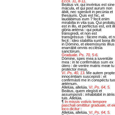
Eccli. 31, 8-11.
Beátus vir, qui invéntus est sine
mácula, et qui post aurum non
ábiit, nec sperávit in pecúnia et
thesáuris. Quis est hic, et
laudábimus eum ? fecit enim
mirabília in vita sua. Qui probát
est in illo, et perféctus est, erit ill
glória ætérna : qui potuit
tránsgredi, et non est
transgréssus : fácere mala, et 
fecit : ídeo stabilíta sunt bona ill
in Dómino, et eleemósynis illíus
enarrábit omnis ecclésia
sanctórum.
Graduale.
Ps. 70, 5-6.
Dómine, spes mea a iuventúte
mea : in te confirmátus sum ex
útero : de ventre matris meæ tu
protéctor meus.
V/.
Ps. 40, 13.
Me autem propte
innocéntiam suscepísti : et
confirmásti me in conspéctu tuo
ætérnum.
Allelúia, allelúia.
V/.
Ps. 64, 5.
Beátus, quem elegísti et
assumpsísti : inhabitábit in átriis
tuis. Allelúia.
¶
In missis votivis tempore
paschali omittitur graduale, et e
loco dicitur :
Allelúia, allelúia.
V/.
Ps. 64, 5.