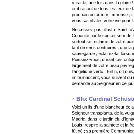
miracle, une fois dans la gloire !
embrasant de tous les feux de la
prochain un amour immense ; cari
vous sacrifiâtes votre vie pour 
Ne cessez pas, illustre Saint, d
Conduite par le successeur de P
surtout se réclame de votre puis
tant de sens contraires ; que la p
sauvegarde ; éclairez-la, lorsque
Puissiez-vous, durant ces criti
largement de votre beau privilèg
l’angélique vertu ! Enfin, ô Lou
imité innocent, vous suivent du 
demande au Seigneur en ce jour 
Bhx Cardinal Schust
Voici un lis d’une blancheur écl
Seigneur transplanta, de la vulg
Madrid, dans le jardin élu d’Ign
Louis, respire la sainteté et la 
fût né ; sa première Communion