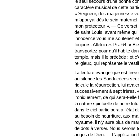
le seul secours d’une bonne co
caractère musical de cette partie
« Seigneur, dès ma jeunesse vo
m’appuyai dès le sein maternel 
mon protecteur ». — Ce verset p
de saint Louis, avant même qu’il
innocence vous me soutenez et
toujours. Alléluia ». Ps. 64. « 
transportez pour qu’il habite da
temple, mais il le précède ; et c’
religieux, qui représente le vest
La lecture évangélique est tirée
au silence les Sadducéens scepti
ridicule la résurrection, lui av
successivement à sept frères. «
ironiquement, de qui sera-t-ell
la nature spirituelle de notre fut
dans le ciel participera à l’état 
au besoin de nourriture, aux ma
royaume, il n’y aura plus de ma
de dots à verser. Nous serons t
anges de Dieu. — L’application l