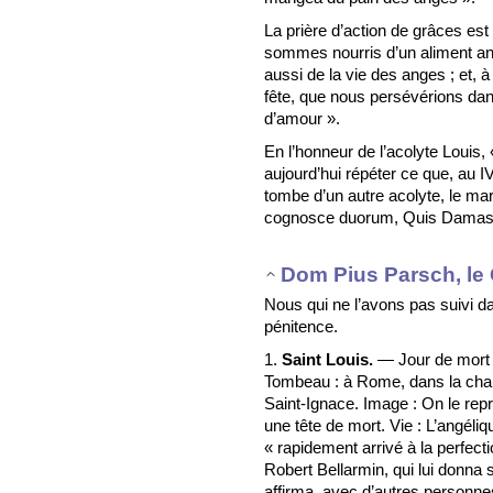
La prière d’action de grâces est
sommes nourris d’un aliment ang
aussi de la vie des anges ; et, à
fête, que nous persévérions dan
d’amour ».
En l’honneur de l’acolyte Louis,
aujourd’hui répéter ce que, au I
tombe d’un autre acolyte, le ma
cognosce duorum, Quis Damasus
Dom Pius Parsch, le 
Nous qui ne l’avons pas suivi d
pénitence.
1.
Saint Louis.
— Jour de mort 
Tombeau : à Rome, dans la chape
Saint-Ignace. Image : On le repr
une tête de mort. Vie : L’angéli
« rapidement arrivé à la perfecti
Robert Bellarmin, qui lui donna s
affirma, avec d’autres personn