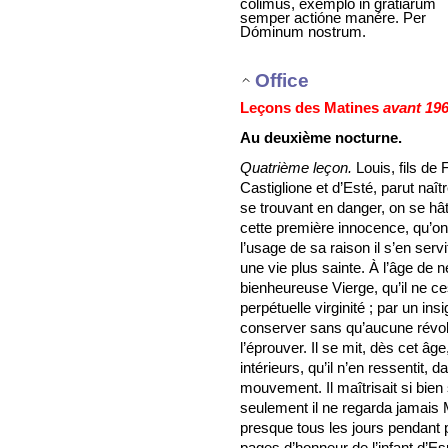
cólimus, exémplo in gratiárum
semper actióne manére. Per
Dóminum nostrum.
Office
Leçons des Matines
avant 19
Au deuxième nocturne.
Quatrième leçon.
Louis, fils de
Castiglione et d’Esté, parut naîtr
se trouvant en danger, on se hâta
cette première innocence, qu’on 
l’usage de sa raison il s’en serv
une vie plus sainte. À l’âge de neu
bienheureuse Vierge, qu’il ne 
perpétuelle virginité ; par un insi
conserver sans qu’aucune révolt
l’éprouver. Il se mit, dès cet âg
intérieurs, qu’il n’en ressentit,
mouvement. Il maîtrisait si bien
seulement il ne regarda jamais Ma
presque tous les jours pendant
pages d’honneur de l’infant d’E