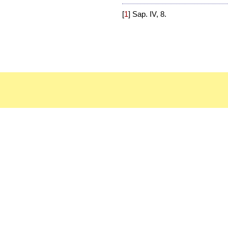
[
1
]
Sap. IV, 8.