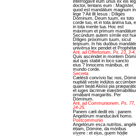
interrogávit eum unus ex eis leg
doctor, tentans eum : Magíster,
quod est mandátum magnum in
lege ? Ait illi Iesus : Díliges
Dóminum, Deum tuum, ex toto
corde tuo, et in tota ánima tua, e
in tota mente tua. Hoc est
máximum et primum mandátum
Secúndum autem símile est hui
Díliges próximum tuum, sicut
teípsum. In his duóbus mandáti
univérsa lex pendet et Prophét
Ant. ad Offertorium.
Ps. 23, 3-4.
Quis ascéndet in montem Dómin
aut quis stabit in loco sancto
eius ? Innocens mánibus, et
mundo corde.
Secreta
Cælésti convívio fac nos, Dómi
nuptiáli veste indútos accúmber
quam beáti Aloísii pia præparáti
et iuges lácrimæ inæstimabílibu
ornábant margarítis. Per
Dóminum.
Ant. ad Communionem.
Ps. 77,
24-25.
Panem cæli dedit eis : panem
Angelórum manducávit homo.
Postcommunio
Angelórum esca nutrítos, angéli
étiam, Dómine, da móribus
vívere : et eius, quem hódie