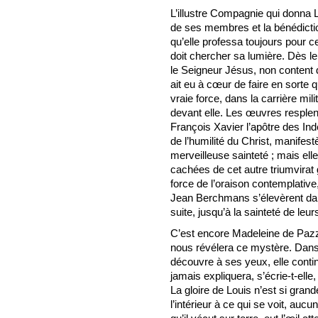
L’illustre Compagnie qui donna L
de ses membres et la bénédictio
qu’elle professa toujours pour ce
doit chercher sa lumière. Dès le
le Seigneur Jésus, non content d
ait eu à cœur de faire en sorte q
vraie force, dans la carrière mili
devant elle. Les œuvres resplen
François Xavier l’apôtre des In
de l’humilité du Christ, manifes
merveilleuse sainteté ; mais ell
cachées de cet autre triumvirat g
force de l’oraison contemplativ
Jean Berchmans s’élevèrent dan
suite, jusqu’à la sainteté de leu
C’est encore Madeleine de Pazzi
nous révélera ce mystère. Dans 
découvre à ses yeux, elle continu
jamais expliquera, s’écrie-t-elle,
La gloire de Louis n’est si grand
l’intérieur à ce qui se voit, auc