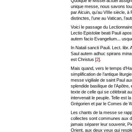
Quoique le Missel actuel assigne
unique messe, nous savons toute
par Alcuin, qu’au VIIIe siècle, 
distinctes, l’une au Vatican, l’aut
Voici le passage du Lectionnaire r
Lectio Epistolæ beati Pauli apost
autem facio Evangelium... usque
In Natali sancti Pauli. Lect. libr.
Saul autem adhuc spirans minas 
est Christus
[
2
]
.
Mais quand, vers le temps d’Hadr
simplification de l’antique liturgi
messe vigiliale de saint Paul a
splendide basilique de l’Apôtre,
texte de celle qui se célébrait a
intervenait le peuple. Telle est l
Grégorien et par le Comes de W
Les chants de la messe se rappo
collectes sont communes aux de
jamais séparer leur souvenir, P
Orient, aux deux yeux qui resplen