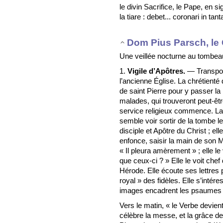
le divin Sacrifice, le Pape, en s
la tiare : debet... coronari in tan
Dom Pius Parsch, le 
Une veillée nocturne au tombeau
1.
Vigile d’Apôtres.
— Transpor
l’ancienne Église. La chrétienté
de saint Pierre pour y passer la
malades, qui trouveront peut-êtr
service religieux commence. La 
semble voir sortir de la tombe le
disciple et Apôtre du Christ ; elle
enfonce, saisir la main de son Maî
« Il pleura amèrement » ; elle l
que ceux-ci ? » Elle le voit chef
Hérode. Elle écoute ses lettres 
royal » des fidèles. Elle s’inté
images encadrent les psaumes e
Vers le matin, « le Verbe devien
célèbre la messe, et la grâce d