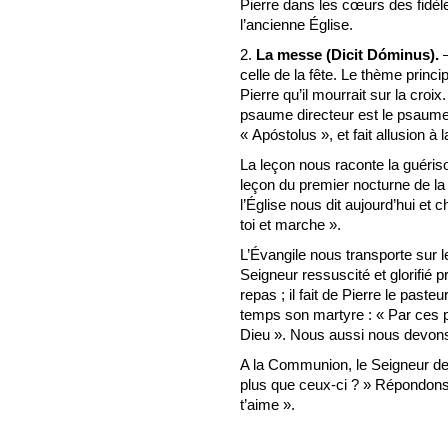
Pierre dans les cœurs des fidèle
l’ancienne Église.
2.
La messe (Dicit Dóminus).
—
celle de la fête. Le thème princ
Pierre qu’il mourrait sur la croix
psaume directeur est le psaume 1
« Apóstolus », et fait allusion à 
La leçon nous raconte la guérison
leçon du premier nocturne de la f
l’Église nous dit aujourd’hui et
toi et marche ».
L’Évangile nous transporte sur l
Seigneur ressuscité et glorifié 
repas ; il fait de Pierre le past
temps son martyre : « Par ces paro
Dieu ». Nous aussi nous devons 
A la Communion, le Seigneur d
plus que ceux-ci ? » Répondons :
t’aime ».