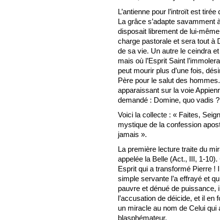
L’antienne pour l’introït est tiré
La grâce s’adapte savamment à l
disposait librement de lui-même 
charge pastorale et sera tout à 
de sa vie. Un autre le ceindra et 
mais où l’Esprit Saint l’immolera
peut mourir plus d’une fois, d
Père pour le salut des hommes. E
apparaissant sur la voie Appienne
demandé : Domine, quo vadis ? 
Voici la collecte : « Faites, Seig
mystique de la confession apost
jamais ».
La première lecture traite du mi
appelée la Belle (Act., III, 1-10
Esprit qui a transformé Pierre ! 
simple servante l’a effrayé et qu’
pauvre et dénué de puissance, il 
l’accusation de déicide, et il en
un miracle au nom de Celui qu
blasphémateur.