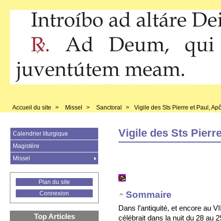
Accueil du site
>
Missel
>
Sanctoral
>
Vigile des Sts Pierre et Paul, Ap
Vigile des Sts Pierr
Calendrier liturgique
Magistère
Missel
Plan du site
Sommaire
Connexion
Dans l’antiquité, et encore au V
Top Articles
célébrait dans la nuit du 28 au 