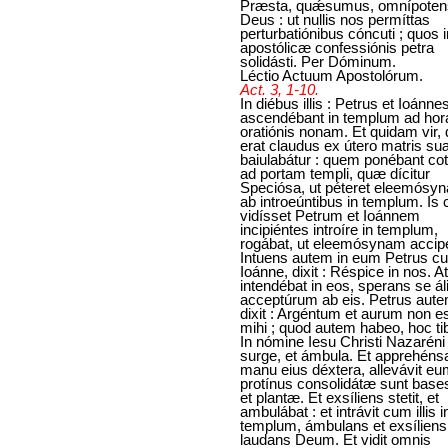
Præsta, quǽsumus, omnípoten
Deus : ut nullis nos permíttas
perturbatiónibus cóncuti ; quos i
apostólicæ confessiónis petra
solidásti. Per Dóminum.
Léctio Actuum Apostolórum.
Act. 3, 1-10.
In diébus illis : Petrus et Ioánne
ascendébant in templum ad ho
oratiónis nonam. Et quidam vir, 
erat claudus ex útero matris su
baiulabátur : quem ponébant cot
ad portam templi, quæ dícitur
Speciósa, ut péteret eleemósy
ab introeúntibus in templum. Is
vidísset Petrum et Ioánnem
incipiéntes introíre in templum,
rogábat, ut eleemósynam accipe
Intuens autem in eum Petrus c
Ioánne, dixit : Réspice in nos. At 
intendébat in eos, sperans se ál
acceptúrum ab eis. Petrus aut
dixit : Argéntum et aurum non e
mihi ; quod autem habeo, hoc tib
In nómine Iesu Christi Nazaréni
surge, et ámbula. Et apprehéns
manu eius déxtera, allevávit eu
protínus consolidátæ sunt base
et plantæ. Et exsíliens stetit, et
ambulábat : et intrávit cum illis i
templum, ámbulans et exsíliens
laudans Deum. Et vidit omnis