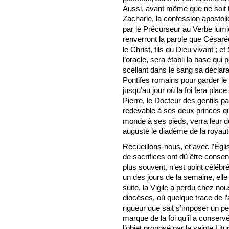
Aussi, avant même que ne soit t
Zacharie, la confession apostol
par le Précurseur au Verbe lumi
renverront la parole que Césarée
le Christ, fils du Dieu vivant ; 
l’oracle, sera établi la base qui
scellant dans le sang sa déclarat
Pontifes romains pour garder le
jusqu’au jour où la foi fera plac
Pierre, le Docteur des gentils p
redevable à ses deux princes qu
monde à ses pieds, verra leur do
auguste le diadème de la royau
Recueillons-nous, et avec l’Égl
de sacrifices ont dû être consent
plus souvent, n’est point célébré
un des jours de la semaine, ell
suite, la Vigile a perdu chez no
diocèses, où quelque trace de l’
rigueur que sait s’imposer un pe
marque de la foi qu’il a conserv
l’objet proposé par la sainte Lit