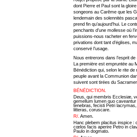
dont Pierre et Paul sont la gloi
songeons au Carême que les 
lendemain des solennités pascal
prend fin qu’aujourd’hui. Le con
penchants d’une mollesse où l’in
puissions-nous racheter en ferv
privations dont tant d’églises, 
conservé l’usage.
Nous entrerons dans l’esprit de 
La première est empruntée au Mi
Bénédiction qui, selon le rite de
peuple avant la Communion dans
suivent sont tirées du Sacramen
BÉNÉDICTION.
Deus, qui membris Ecclesiæ, ve
gemellum lumen quo caveantur
tenebras, fecisti Petri lacrymas,
litteras, coruscare.
R/.
Amen.
Hanc plebem placitus inspice : 
cœlos facis aperire Petro in cla
Paulo in dogmato.