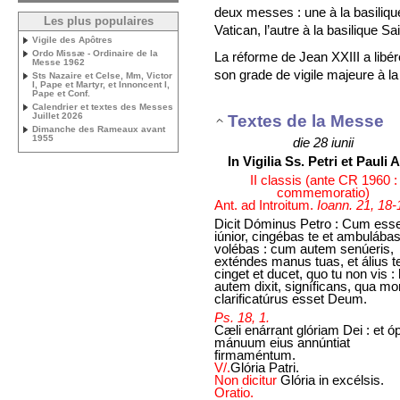
deux messes : une à la basiliqu
Les plus populaires
Vatican, l’autre à la basilique Sa
Vigile des Apôtres
Ordo Missæ - Ordinaire de la
La réforme de Jean XXIII a libéré
Messe 1962
son grade de vigile majeure à l
Sts Nazaire et Celse, Mm, Victor
I, Pape et Martyr, et Innoncent I,
Pape et Conf.
Calendrier et textes des Messes
Juillet 2026
Textes de la Messe
Dimanche des Rameaux avant
1955
die 28 iunii
In Vigilia Ss. Petri et Pauli 
II classis (ante CR 1960 :
commemoratio)
Ant. ad Introitum.
Ioann. 21, 18-
Dicit Dóminus Petro : Cum ess
iúnior, cingébas te et ambulábas
volébas : cum autem senúeris,
exténdes manus tuas, et álius t
cinget et ducet, quo tu non vis :
autem dixit, signíficans, qua mo
clarificatúrus esset Deum.
Ps. 18, 1.
Cæli enárrant glóriam Dei : et ó
mánuum eius annúntiat
firmaméntum.
V/.
Glória Patri.
Non dicitur
Glória in excélsis.
Oratio.