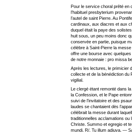
Pour le service choral prêté en 
l’habituel presbyterium proven
l’autel de saint Pierre. Au Ponti
cardinaux, aux diacres et aux cha
duquel était la paye des solistes
huit sous, un peu moins donc qu’
conservée en partie, puisque ma
célèbre à Saint-Pierre la messe s
offre une bourse avec quelques 
de notre monnaie : pro missa b
Après les lectures, le primicier
collecte et de la bénédiction du P
vigilial.
Le clergé étant remonté dans la 
la Confession, et le Pape entonn
suivi de l’invitatoire et des ps
laudes se chantaient dès l’appari
célébrait la messe durant laquell
traditionnelles acclamations ou
Christe. Summo et egregio et te
mundi. R/. Tu illum adiuva. — Sa