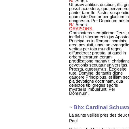
R/.
Amen.
Ut præviantibus ducibus, illic gr
possit accedere, quo perveneru
pariter tam ille Pastor suspendio
quam iste Doctor per gladium in
congresso. Per Dominum nostr
R/.
Amen.
ORAISONS.
Omnipotens sempiterne Deus, 
ineffabili sacramento jus Apostol
Principatus in Romani nominis
arce posuisti, unde se evangeli
veritas per tota mundi regna
diffunderet : præsta, ut quod in
orbem terrarum eorum
prædicatione manavit, christian
devotionis sequatur universitas.
Præsta, quæsumus, Ecclesiæ
tuæ, Domine, de tantis digne
gaudere Principibus, et illam se
pia devotione doctrinam, qua
delectos tibi greges sacris
mysteriis imbuerunt. Per
Dominum.
Bhx Cardinal Schust
La sainte veillée près des deux
Paul.