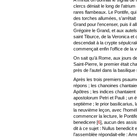
clercs déniait le long de l’atri
rares flambeaux. Le Pontife, qu
des torches allumées, s’arrêtait
Grand pour l’encenser, puis il a
Grégoire le Grand, et aux autels
saint Tiburce, de la Veronica et 
descendait à la crypte sépulcral
commençait enfin l’office de la vi
On sait qu’à Rome, aux jours de 
Saint-Pierre, le premier était ch
près de l’autel dans la basilique
Après les trois premiers psaum
répons ; les chanoines chantaien
Apôtres ; les indices chantaient
apostolorum Petri et Pauli ; un 
septième ; le prior basilicarius,
la neuvième leçon, avec l’homél
commencer la lecture, le Pontife
benedicere
[
6
]
, aucun des assis
dit à ce sujet : Nullus benedicit
l’assemblée répondait-elle : Am