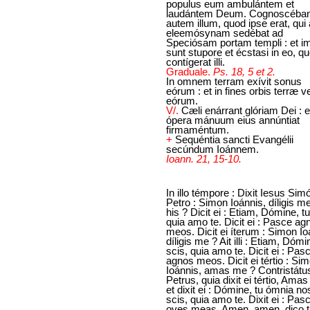
populus eum ambulántem et
laudántem Deum. Cognoscéban
autem illum, quod ipse erat, qui
eleemósynam sedébat ad
Speciósam portam templi : et im
sunt stupore et écstasi in eo, q
contígerat illi.
Graduale.
Ps. 18, 5 et 2.
In omnem terram exívit sonus
eórum : et in fines orbis terræ v
eórum.
V/.
Cæli enárrant glóriam Dei : e
ópera mánuum eius annúntiat
firmaméntum.
+
Sequéntia sancti Evangélii
secúndum Ioánnem.
Ioann. 21, 15-10.
In illo témpore : Dixit Iesus Sim
Petro : Simon Ioánnis, díligis m
his ? Dicit ei : Etiam, Dómine, tu
quia amo te. Dicit ei : Pasce ag
meos. Dicit ei íterum : Simon Io
díligis me ? Ait illi : Etiam, Dómi
scis, quia amo te. Dicit ei : Pas
agnos meos. Dicit ei tértio : Si
Ioánnis, amas me ? Contristátu
Petrus, quia dixit ei tértio, Ama
et dixit ei : Dómine, tu ómnia nost
scis, quia amo te. Dixit ei : Pas
oves meas. Amen, amen, dico ti