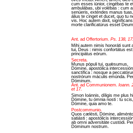
cum esses iúnior, cingébas te e
ambulábas, ubi volébas : cum 
senúeris, exténdes manus tuas,
álius te cinget et ducet, quo tu 
vis. Hoc autem dixit, signíficans
morte clarificatúrus esset Deum
Ant. ad Offertorium.
Ps. 138, 17
Mihi autem nimis honoráti sunt 
tui, Deus : nimis confortátus est
principátus eórum.
Secreta.
Munus pópuli tui, quǽsumus,
Dómine, apostólica intercessió
sanctífica : nosque a peccatór
nostrórum máculis emúnda. Pe
Dóminum.
Ant. ad Communionem.
Ioann. 
et 17.
Simon Ioánnis, díligis me plus h
Dómine, tu ómnia nosti : tu scis
Dómine, quia amo te.
Postcommunio.
Quos cælésti, Dómine, alimént
satiásti : apostólicis intercessió
ab omni adversitáte custódi. Pe
Dóminum nostrum.