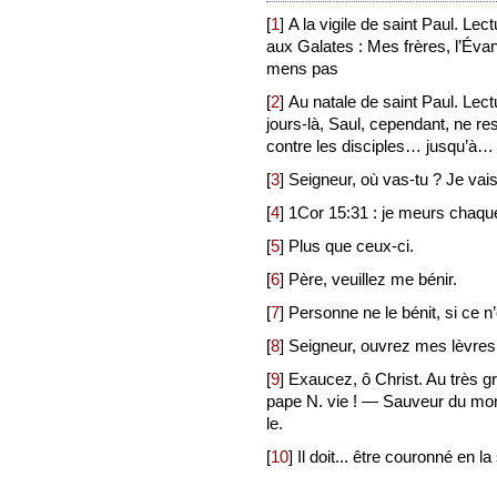
[
1
]
A la vigile de saint Paul. Lec
aux Galates : Mes frères, l’Éva
mens pas
[
2
]
Au natale de saint Paul. Lect
jours-là, Saul, cependant, ne r
contre les disciples… jusqu’à… q
[
3
]
Seigneur, où vas-tu ? Je vai
[
4
]
1Cor 15:31 : je meurs chaque
[
5
]
Plus que ceux-ci.
[
6
]
Père, veuillez me bénir.
[
7
]
Personne ne le bénit, si ce n’
[
8
]
Seigneur, ouvrez mes lèvres
[
9
]
Exaucez, ô Christ. Au très gr
pape N. vie ! — Sauveur du mond
le.
[
10
]
Il doit... être couronné en la