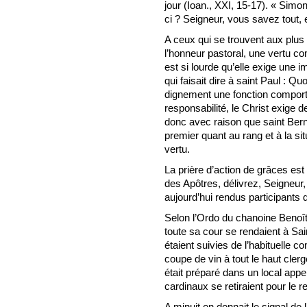
jour (Ioan., XXI, 15-17). « Simo
ci ? Seigneur, vous savez tout,
A ceux qui se trouvent aux plus 
l’honneur pastoral, une vertu c
est si lourde qu’elle exige une 
qui faisait dire à saint Paul : Qu
dignement une fonction comportan
responsabilité, le Christ exige 
donc avec raison que saint Berna
premier quant au rang et à la sit
vertu.
La prière d’action de grâces est 
des Apôtres, délivrez, Seigneur
aujourd’hui rendus participants d
Selon l’Ordo du chanoine Benoît,
toute sa cour se rendaient à Sain
étaient suivies de l’habituelle c
coupe de vin à tout le haut clerg
était préparé dans un local appe
cardinaux se retiraient pour le 
A minuit on donnait le signal de 