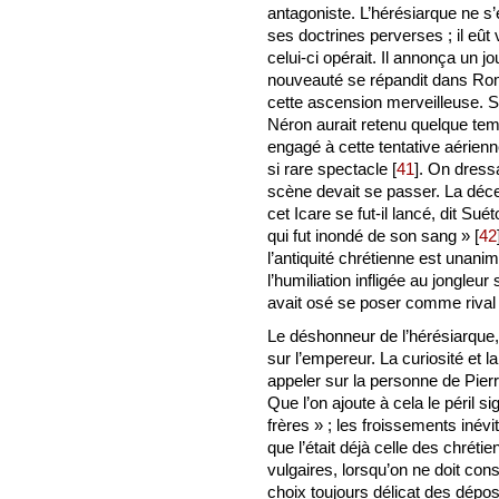
antagoniste. L’hérésiarque ne s’
ses doctrines perverses ; il eût
celui-ci opérait. Il annonça un jou
nouveauté se répandit dans Rome
cette ascension merveilleuse. S
Néron aurait retenu quelque tem
engagé à cette tentative aérien
si rare spectacle
[
41
]
. On dressa
scène devait se passer. La décep
cet Icare se fut-il lancé, dit Sué
qui fut inondé de son sang »
[
42
l’antiquité chrétienne est unanim
l’humiliation infligée au jongle
avait osé se poser comme rival 
Le déshonneur de l’hérésiarque, 
sur l’empereur. La curiosité et l
appeler sur la personne de Pierr
Que l’on ajoute à cela le péril si
frères » ; les froissements iné
que l’était déjà celle des chrét
vulgaires, lorsqu’on ne doit cons
choix toujours délicat des dépos