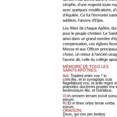
strophe, d’une majesté toute roya
avec quelques modifications, d’u
d’Aquilée. Ce fut l’immortel sai
addition, l’œuvre d’Elpis.
Les fêtes de chaque Apôtre, dura
pour le peuple chrétien. Le Saint
ainsi dans un grand nombre d’ég
compensation, ces églises fisse
Messe et aux Offices principaux 
chose, un retour à l’ancien usag
l’avons dit, celle du collège apos
MÉMOIRE DE TOUS LES
SAINTS APÔTRES.
Ant.
Tradent enim vos * in
concíliis, et in synagógis suis
flagellábunt vos, et ante reges e
præsides ducémini propter me i
testimónium illis, et Géntibus.
V/.
In omnem terram exívit sonu
eórum.
R/.
Et in fines orbis terræ verba
eórum.
ORAISON.
Deus, qui nos per beátos