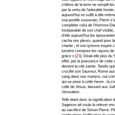
s’élève de la terre ne remplit l
par la vertu de l’adorable hostie 
aujourd’hui se suffit à elle-mêm
vrai pontife souverain, Pierre s
compléter celui de l’Homme-Dieu
inséparable de son chef visible, 
d’elle aujourd’hui les épouvantem
cacha ses pleurs, quand pour la 
chante ; et son lyrisme inspiré cé
lumière compose les rayons de 
grâce »
[
23
]
. Dirait-elle plus d
effet, par la puissance de cette 
devient la cité sainte. Tandis qu
crucifié son Sauveur, Rome aur
sang dans ses martyrs, nul cri
qui se pose à cette heure : la cro
celle de Jésus, laissant aux Juif
Jérusalem.
Telle étant donc la signification 
Sagesse ait voulu la relever enc
au sacrifice de Simon Pierre. Pl
prédications l’édification du cor