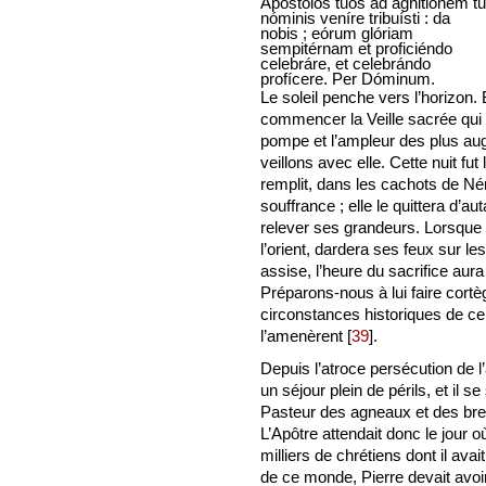
Apostolos tuos ad agnitiónem tu
nóminis veníre tribuísti : da
nobis ; eórum glóriam
sempitérnam et proficiéndo
celebráre, et celebrándo
profícere. Per Dóminum.
Le soleil penche vers l’horizon. 
commencer la Veille sacrée qui 
pompe et l’ampleur des plus au
veillons avec elle. Cette nuit fut
remplit, dans les cachots de Nér
souffrance ; elle le quittera d’a
relever ses grandeurs. Lorsque 
l’orient, dardera ses feux sur le
assise, l’heure du sacrifice au
Préparons-nous à lui faire cort
circonstances historiques de ce 
l’amenèrent
[
39
]
.
Depuis l’atroce persécution de 
un séjour plein de périls, et il s
Pasteur des agneaux et des brebi
L’Apôtre attendait donc le jour o
milliers de chrétiens dont il avait
de ce monde, Pierre devait avoi