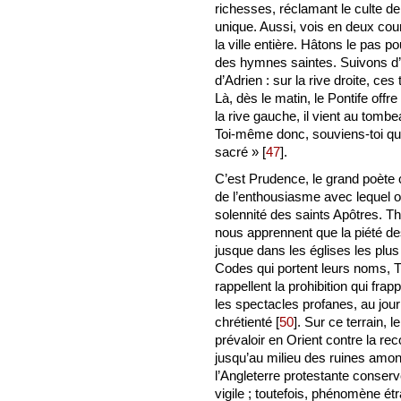
richesses, réclamant le culte de 
unique. Aussi, vois en deux cou
la ville entière. Hâtons le pas p
des hymnes saintes. Suivons d’
d’Adrien : sur la rive droite, ce
Là, dès le matin, le Pontife off
la rive gauche, il vient au tomb
Toi-même donc, souviens-toi qu’a
sacré »
[
47
]
.
C’est Prudence, le grand poète ch
de l’enthousiasme avec lequel o
solennité des saints Apôtres. T
nous apprennent que la piété des
jusque dans les églises les plus 
Codes qui portent leurs noms, T
rappellent la prohibition qui frap
les spectacles profanes, au jour
chrétienté
[
50
]
. Sur ce terrain, 
prévaloir en Orient contre la re
jusqu’au milieu des ruines amon
l’Angleterre protestante conserve
vigile ; toutefois, phénomène é