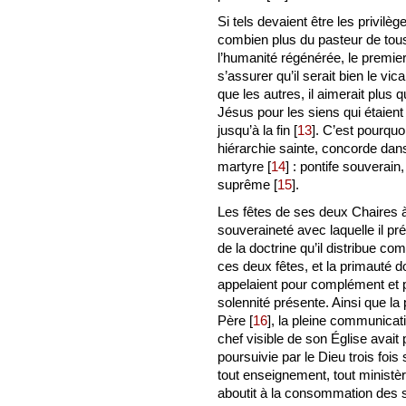
Si tels devaient être les privilè
combien plus du pasteur de tous
l’humanité régénérée, le premie
s’assurer qu’il serait bien le vi
que les autres, il aimerait plus 
Jésus pour les siens qui étaient
jusqu’à la fin
[
13
]
. C’est pourquo
hiérarchie sainte, concorde dan
martyre
[
14
]
: pontife souverain, 
suprême
[
15
]
.
Les fêtes de ses deux Chaires 
souveraineté avec laquelle il pré
de la doctrine qu’il distribue co
ces deux fêtes, et la primauté 
appelaient pour complément et 
solennité présente. Ainsi que 
Père
[
16
]
, la pleine communicat
chef visible de son Église avait
poursuivie par le Dieu trois foi
tout enseignement, tout ministère
aboutit à la consommation des 