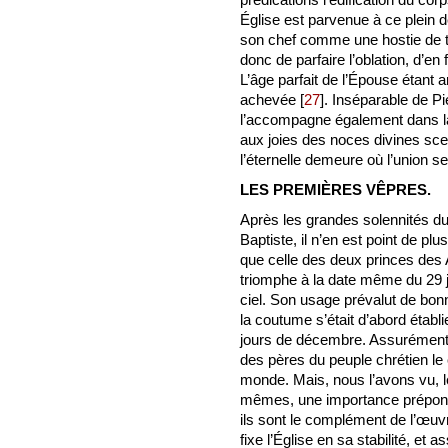
Église est parvenue à ce plein d
son chef comme une hostie de tr
donc de parfaire l’oblation, d’en
L’âge parfait de l’Épouse étant a
achevée
[
27
]
. Inséparable de Pie
l’accompagne également dans l
aux joies des noces divines sce
l’éternelle demeure où l’union
LES PREMIÈRES VÊPRES.
Après les grandes solennités du 
Baptiste, il n’en est point de plu
que celle des deux princes des 
triomphe à la date même du 29 ju
ciel. Son usage prévalut de bon
la coutume s’était d’abord établi
jours de décembre. Assurément, 
des pères du peuple chrétien le
monde. Mais, nous l’avons vu, l
mêmes, une importance prépond
ils sont le complément de l’œuvre
fixe l’Église en sa stabilité, et 