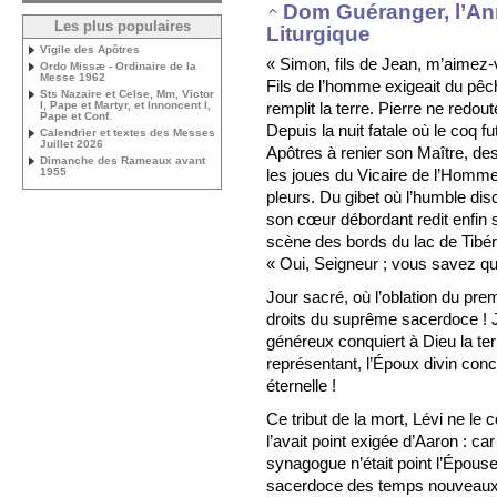
Dom Guéranger, l’A
Les plus populaires
Liturgique
Vigile des Apôtres
« Simon, fils de Jean, m’aimez-v
Ordo Missæ - Ordinaire de la
Messe 1962
Fils de l’homme exigeait du pêc
Sts Nazaire et Celse, Mm, Victor
remplit la terre. Pierre ne redout
I, Pape et Martyr, et Innoncent I,
Pape et Conf.
Depuis la nuit fatale où le coq 
Calendrier et textes des Messes
Juillet 2026
Apôtres à renier son Maître, des
Dimanche des Rameaux avant
les joues du Vicaire de l’Homme-
1955
pleurs. Du gibet où l’humble disc
son cœur débordant redit enfin s
scène des bords du lac de Tibé
« Oui, Seigneur ; vous savez q
Jour sacré, où l’oblation du pre
droits du suprême sacerdoce ! J
généreux conquiert à Dieu la ter
représentant, l’Époux divin conc
éternelle !
Ce tribut de la mort, Lévi ne le
l’avait point exigée d’Aaron : c
synagogue n’était point l’Épous
sacerdoce des temps nouveaux du