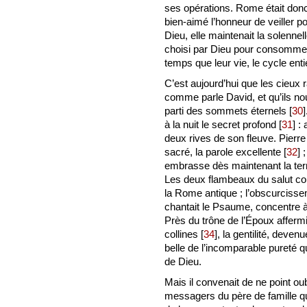
ses opérations. Rome était donc 
bien-aimé l’honneur de veiller p
Dieu, elle maintenait la solenne
choisi par Dieu pour consommer
temps que leur vie, le cycle ent
C’est aujourd’hui que les cieux 
comme parle David, et qu’ils n
parti des sommets éternels
[
30
]
à la nuit le secret profond
[
31
]
: 
deux rives de son fleuve. Pierre
sacré, la parole excellente
[
32
]
;
embrasse dès maintenant la ter
Les deux flambeaux du salut co
la Rome antique ; l’obscurcisse
chantait le Psaume, concentre à 
Près du trône de l’Époux affermi
collines
[
34
]
, la gentilité, deven
belle de l’incomparable pureté q
de Dieu.
Mais il convenait de ne point oub
messagers du père de famille q