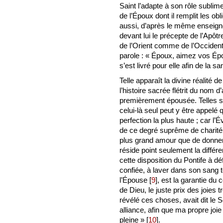
Saint l’adapte à son rôle sublim
de l’Époux dont il remplit les obl
aussi, d’après le même enseigne
devant lui le précepte de l’Apôt
de l’Orient comme de l’Occident
parole : « Époux, aimez vos Épo
s’est livré pour elle afin de la san
Telle apparaît la divine réalité
l’histoire sacrée flétrit du nom d
premièrement épousée. Telles so
celui-là seul peut y être appelé
perfection la plus haute ; car l’É
de ce degré suprême de charité, d
plus grand amour que de donner
réside point seulement la différ
cette disposition du Pontife à déf
confiée, à laver dans son sang 
l’Épouse
[
9
]
, est la garantie du c
de Dieu, le juste prix des joies 
révélé ces choses, avait dit le S
alliance, afin que ma propre joie 
pleine »
[
10
]
.