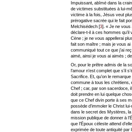
Impuissant, abîmé dans la craint
de victimes substituées à lui-mêm
victime à la fois, Jésus veut plu
prérogative sacrée qui le fait po
Melchisédech
[
3
]
. « Je ne vous 
déclare-t-il à ces hommes qu’il 
Cène ; je ne vous appellerai plus
fait son maître ; mais je vous a
communiqué tout ce que j’ai re
aimé, ainsi je vous ai aimés ;
Or, pour le prêtre admis de la 
l’amour n’est complet que s’il s
Sacrifice. Et, qu’on le remarque : 
commune à tous les chrétiens
Chef ; car, par son sacerdoce, il f
doit prendre en lui quelque cho
que ce Chef divin porte à ses m
possède d’immoler le Christ lui-m
dans le secret des Mystères, la p
mission publique de donner à l’Ég
que l’Époux céleste attend d’elle
exprimée de toute antiquité par l