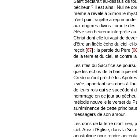
Saint déclarait au-dessus de tout
pêcheur ? Il est ainsi. Nul ne co
même a révélé à Simon le mystère
n’est point sujette à réprimande
aux dogmes divins : oracle des
élève son heureux interprète a
Christ dont elle lui vaut de deve
d’être un fidèle écho du ciel ici-
reçoit
[
67
]
: la parole du Père
[
6
de la terre et du ciel, et contre 
Les rites du Sacrifice se pours
que les échos de la basilique r
Credo qu’ont prêché les Apôtres, 
levée, apportant ses dons à l’aut
de leurs rois qui se succèdent d
hommage en ce jour au pêcheur 
mélodie nouvelle le verset du P
suréminence de cette principaut
messagers de son amour.
Les dons de la terre n’ont rien,
ciel. Aussi l’Église, dans la Secr
apostolique pour rendre acceptab