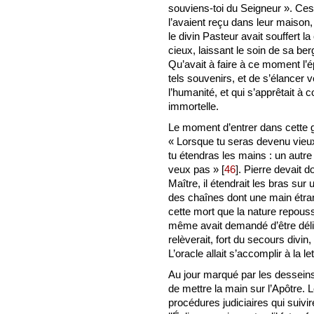
souviens-toi du Seigneur ». Ces 
l’avaient reçu dans leur maison, i
le divin Pasteur avait souffert la 
cieux, laissant le soin de sa be
Qu’avait à faire à ce moment l’é
tels souvenirs, et de s’élancer v
l’humanité, et qui s’apprêtait à 
immortelle.
Le moment d’entrer dans cette gl
« Lorsque tu seras devenu vieux
tu étendras les mains : un autre 
veux pas »
[
46
]
. Pierre devait 
Maître, il étendrait les bras sur u
des chaînes dont une main étrang
cette mort que la nature repousse
même avait demandé d’être déli
relèverait, fort du secours divin
L’oracle allait s’accomplir à la let
Au jour marqué par les desseins
de mettre la main sur l’Apôtre.
procédures judiciaires qui suivir