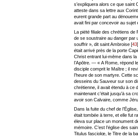
s’expliquera alors ce que saint
atteste dans sa lettre aux Corinth
eurent grande part au dénouemen
avait fini par concevoir au sujet 
La piété filiale des chrétiens de 
de se soustraire au danger par u
souffrir », dit saint Ambroise
[
43
était arrivé près de la porte Cap
Christ entrant lui-même dans la v
l’Apôtre. — « A Rome, répond le 
disciple comprit le Maître ; il re
l’heure de son martyre. Cette sc
desseins du Sauveur sur son disc
chrétienne, il avait étendu à ce
maintenant c’était jusqu’à sa croix
avoir son Calvaire, comme Jéru
Dans la fuite du chef de l’Église
était tombée à terre, et elle fu
éleva sur place un monument dè
mémoire. C’est l’église des sain
Titulus fasciolœ, le Titre de la 