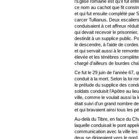
l’Église romaine est qu’il fut e
ce nom au cachot que fit constr
et qui fut ensuite complété par S
carcer Tullianus. Deux escalier
conduisaient à cet affreux rédui
qui devait recevoir le prisonnier
destinât à un supplice public. Pour
le descendre, à l’aide de cordes
et qui servait aussi à le remonte
élevée et les ténèbres complètes
chargé d’ailleurs de lourdes chaîn
Ce fut le 29 juin de l’année 67, 
conduit à la mort. Selon la loi rom
le prélude du supplice des cond
soldats conduisit l’Apôtre au li
ville, comme le voulait aussi la 
était suivi d’un grand nombre de 
et qui bravaient ainsi tous les pér
Au-delà du Tibre, en face du Ch
laquelle conduisait le pont appe
communication avec la ville les 
deux se dirigeaient vers le nord. 