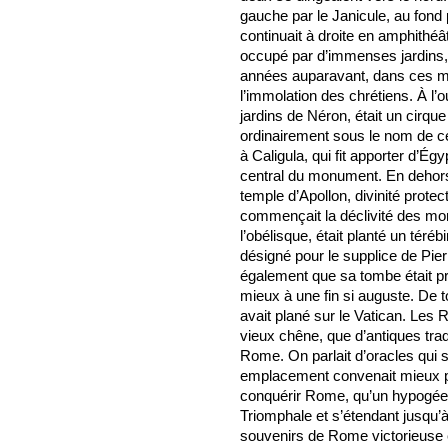
gauche par le Janicule, au fond 
continuait à droite en amphithéâtr
occupé par d’immenses jardins, 
années auparavant, dans ces mêm
l’immolation des chrétiens. À l’o
jardins de Néron, était un cirqu
ordinairement sous le nom de ce 
à Caligula, qui fit apporter d’Ég
central du monument. En dehors 
temple d’Apollon, divinité protec
commençait la déclivité des mont
l’obélisque, était planté un tér
désigné pour le supplice de Pierr
également que sa tombe était p
mieux à une fin si auguste. De
avait plané sur le Vatican. Les
vieux chêne, que d’antiques tradi
Rome. On parlait d’oracles qui s’
emplacement convenait mieux pou
conquérir Rome, qu’un hypogée 
Triomphale et s’étendant jusqu’à 
souvenirs de Rome victorieuse 