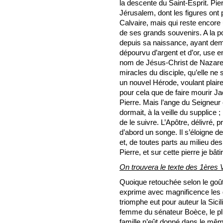
la descente du Saint-Esprit. Pi
Jérusalem, dont les figures ont 
Calvaire, mais qui reste encore 
de ses grands souvenirs. A la p
depuis sa naissance, ayant dem
dépourvu d’argent et d’or, use en
nom de Jésus-Christ de Nazare
miracles du disciple, qu’elle ne s
un nouvel Hérode, voulant plaire
pour cela que de faire mourir J
Pierre. Mais l’ange du Seigneur 
dormait, à la veille du supplice 
de le suivre. L’Apôtre, délivré, p
d’abord un songe. Il s’éloigne 
et, de toutes parts au milieu des 
Pierre, et sur cette pierre je bât
On trouvera le texte des 1ères
Quoique retouchée selon le goût
exprime avec magnificence les g
triomphe eut pour auteur la Sicil
femme du sénateur Boèce, le plus
famille n’eût donné dans le même