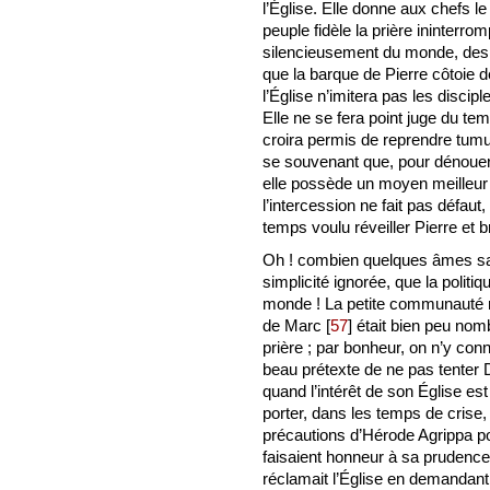
l’Église. Elle donne aux chefs l
peuple fidèle la prière ininterr
silencieusement du monde, des é
que la barque de Pierre côtoie d
l’Église n’imitera pas les disci
Elle ne se fera point juge du t
croira permis de reprendre tumult
se souvenant que, pour dénouer 
elle possède un moyen meilleur e
l’intercession ne fait pas défau
temps voulu réveiller Pierre et 
Oh ! combien quelques âmes sac
simplicité ignorée, que la politi
monde ! La petite communauté 
de Marc
[
57
]
était bien peu nombr
prière ; par bonheur, on n’y conn
beau prétexte de ne pas tenter D
quand l’intérêt de son Église es
porter, dans les temps de crise,
précautions d’Hérode Agrippa po
faisaient honneur à sa prudence, 
réclamait l’Église en demandant 