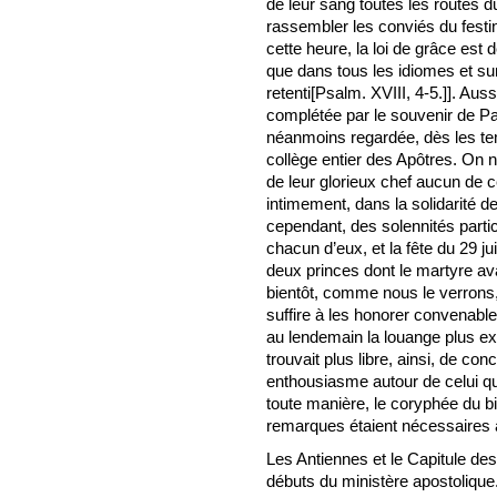
de leur sang toutes les routes d
rassembler les conviés du fest
cette heure, la loi de grâce est
que dans tous les idiomes et sur
retenti[Psalm. XVIII, 4-5.]]. Aus
complétée par le souvenir de Pa
néanmoins regardée, dès les te
collège entier des Apôtres. On n
de leur glorieux chef aucun de 
intimement, dans la solidarité 
cependant, des solennités part
chacun d’eux, et la fête du 29 j
deux princes dont le martyre avai
bientôt, comme nous le verrons,
suffire à les honorer convenab
au lendemain la louange plus exp
trouvait plus libre, ainsi, de c
enthousiasme autour de celui q
toute manière, le coryphée du 
remarques étaient nécessaires à l
Les Antiennes et le Capitule de
débuts du ministère apostolique