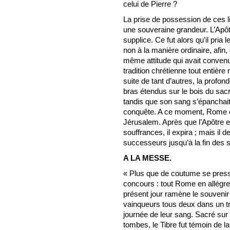
celui de Pierre ?
La prise de possession de ces l
une souveraine grandeur. L’Apôtr
supplice. Ce fut alors qu’il pria l
non à la manière ordinaire, afin, d
même attitude qui avait convenu
tradition chrétienne tout entière 
suite de tant d’autres, la profon
bras étendus sur le bois du sacri
tandis que son sang s’épanchait 
conquête. A ce moment, Rome ét
Jérusalem. Après que l’Apôtre e
souffrances, il expira ; mais il
successeurs jusqu’à la fin des s
A LA MESSE.
« Plus que de coutume se presse 
concours : tout Rome en allégre
présent jour ramène le souvenir 
vainqueurs tous deux dans un tr
journée de leur sang. Sacré sur 
tombes, le Tibre fut témoin de l