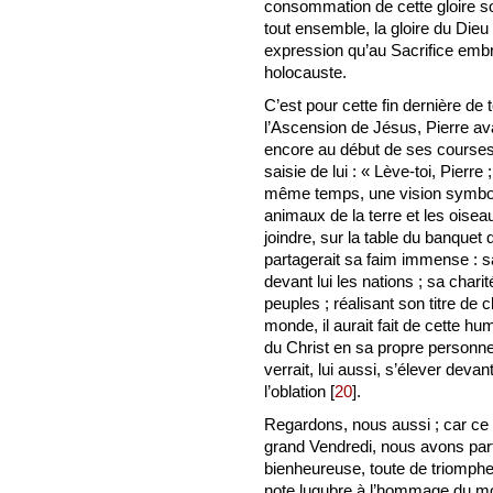
consommation de cette gloire souv
tout ensemble, la gloire du Dieu 
expression qu’au Sacrifice em
holocauste.
C’est pour cette fin dernière de t
l’Ascension de Jésus, Pierre avai
encore au début de ses courses 
saisie de lui : « Lève-toi, Pierre 
même temps, une vision symboli
animaux de la terre et les oisea
joindre, sur la table du banquet d
partagerait sa faim immense : s
devant lui les nations ; sa chari
peuples ; réalisant son titre de c
monde, il aurait fait de cette hum
du Christ en sa propre personne. 
verrait, lui aussi, s’élever deva
l’oblation
[
20
]
.
Regardons, nous aussi ; car ce 
grand Vendredi, nous avons par
bienheureuse, toute de triomphe 
note lugubre à l’hommage du mon