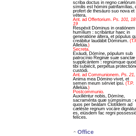
scriba doctus in regno cælórum
símilis est hómini patrifamílias, 
profert de thesáuro suo nova et
vétera.
Ant. ad Offertorium.
Ps. 101, 18
19
Respéxit Dóminus in oratiónem
humílium : scribántur haec in
generatióne áltera, et pópulus qu
creábitur laudábit Dóminum.
(T.
Allelúia.
)
Secreta.
Exáudi, Dómíne, pópulum sub
patrocínio Reginæ suæ sanctæ t
supplicántem : regnúmque quo
tibi subiécit, perpétua protectión
custódi.
Ant. ad Communionem.
Ps. 21,
Anima mea Dómino vivet, et
semen meum sérviet ipsi.
(T.P.
Allelúia.
)
Postcommunio.
Auxiliéntur nobis, Dómíne,
sacraménta quæ súmpsimus : 
quos per beátam Clotíldem ad
cæléste regnum vocáre dignátu
es, eiúsdem fac regni possessi
felíces.
Office