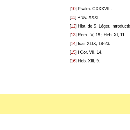
[
10
]
Psalm. CXXXVIII.
[
11
]
Prov. XXXI.
[
12
]
Hist. de S. Léger. Introducti
[
13
]
Rom. IV, 18 ; Heb. XI, 11.
[
14
]
Isai. XLIX, 18-23.
[
15
]
I Cor. VII, 14.
[
16
]
Heb. XIIl, 9.