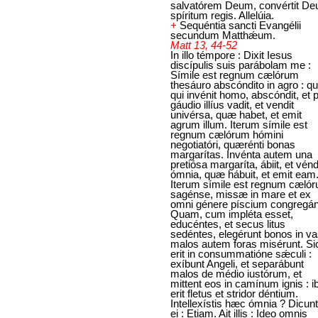
salvatórem Deum, convértit De
spíritum regis. Allelúia.
+
Sequéntia sancti Evangélii
secundum Matthǽum.
Matt 13, 44-52
In illo témpore : Dixit Iesus
discípulis suis parábolam me :
Símile est regnum cælórum
thesáuro abscóndito in agro : 
qui invénit homo, abscóndit, et 
gáudio illíus vadit, et vendit
univérsa, quæ habet, et emit
agrum illum. Iterum símile est
regnum cælórum hómini
negotiatóri, quærénti bonas
margarítas. Invénta autem una
pretiósa margaríta, ábiit, et vénd
ómnia, quæ hábuit, et emit eam
Iterum símile est regnum cæló
sagénse, missæ in mare et ex
omni génere píscium congregánt
Quam, cum impléta esset,
educéntes, et secus litus
sedéntes, elegérunt bonos in va
malos autem foras misérunt. Si
erit in consummatióne sǽculi :
exíbunt Angeli, et separábunt
malos de médio iustórum, et
mittent eos in camínum ignis : ib
erit fletus et stridor déntium.
Intellexístis hæc ómnia ? Dicunt
ei : Etiam. Ait illis : Ideo omnis