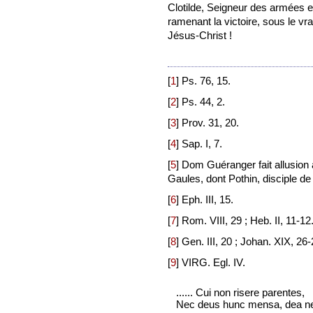
Clotilde, Seigneur des armées e
ramenant la victoire, sous le vra
Jésus-Christ !
[
1
]
Ps. 76, 15.
[
2
]
Ps. 44, 2.
[
3
]
Prov. 31, 20.
[
4
]
Sap. I, 7.
[
5
]
Dom Guéranger fait allusion 
Gaules, dont Pothin, disciple de
[
6
]
Eph. III, 15.
[
7
]
Rom. VIII, 29 ; Heb. II, 11-12
[
8
]
Gen. III, 20 ; Johan. XIX, 26-
[
9
]
VIRG. Egl. IV.
...... Cui non risere parentes,
Nec deus hunc mensa, dea nec 