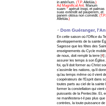
in ætérnum.
(T.P.
Allelúia.
)
Ad Magnificat Ant.
Manum
suam
*
apéruit ínopi, et palmas
suas exténdit ad páuperem, et
panem otiósa non comédit.
(T.P.
Allelúia.
)
Dom Guéranger, l’An
En cette saison où l’Office du
développements de la sainte Églis
Sagesse que les fêtes des Sain
enseignements du Cycle mobile. 
de nous, doit remplir la terre
[
4
]
;
assurer les temps à son Église.
foi, qu’il doit former au Christ s
s’assimile les nations, qu’il do
qu’au temps même où il vient 
coopérateurs de l’Esprit dans 
toutes parts au ciel de la sainte
former la constellation qui vien
puissants de la Pentecôte. Et, en
ne manifestera-t-il pas plus que 
contrées, la toute-puissance de