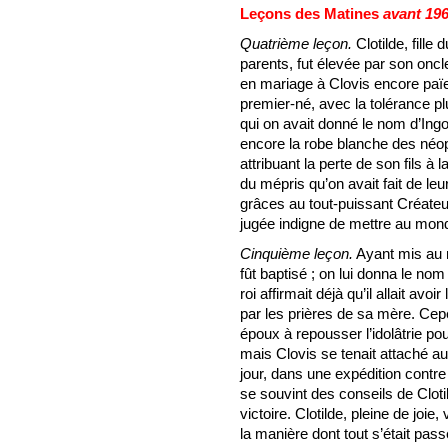
Leçons des Matines
avant 19
Quatrième leçon.
Clotilde, fille
parents, fut élevée par son onc
en mariage à Clovis encore païe
premier-né, avec la tolérance pl
qui on avait donné le nom d’Ingom
encore la robe blanche des néoph
attribuant la perte de son fils à
du mépris qu’on avait fait de leur
grâces au tout-puissant Créateu
jugée indigne de mettre au mond
Cinquième leçon.
Ayant mis au m
fût baptisé ; on lui donna le no
roi affirmait déjà qu’il allait avo
par les prières de sa mère. Cep
époux à repousser l’idolâtrie po
mais Clovis se tenait attaché au
jour, dans une expédition contre
se souvint des conseils de Clotil
victoire. Clotilde, pleine de joie
la manière dont tout s’était pass