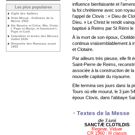
influence bienfaisante et l’amen
Les plus populaires
la foi chrétienne avec son roya
Vigile des Apôtres
l’appel de Clovis : « Dieu de Clo
Ordo Missæ - Ordinaire de la
Messe 1962
Dieu. » Le Christ le rendit vainq
Sts Nazaire et Celse, Mm, Victor
baptisé à Reims par St Rémi le
I, Pape et Martyr, et Innoncent I,
Pape et Conf.
Calendrier et textes des Messes
À la mort de son époux, Clotilde
Juillet 2026
continua vraisemblablement à inf
Dimanche des Rameaux avant
1955
et Clotaire.
Par ailleurs très pieuse, elle fi
Saint-Pierre de Reims, reconstr
associée à la construction de la
nouvelle capitale du royaume.
Elle termina ses jours dans la p
Tours où elle mourut, le 3 juin 5
époux Clovis, dans l’abbaye Sain
Textes de la Messe
die 3 iunii
SANCTÆ CLOTILDIS
Reginæ, Viduæ
CR 1960 : III classis