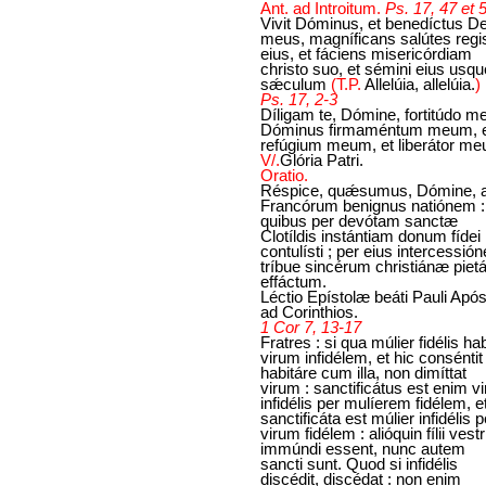
Ant. ad Introitum.
Ps. 17, 47 et 
Vivit Dóminus, et benedíctus D
meus, magníficans salútes regi
eius, et fáciens misericórdiam
christo suo, et sémini eius usqu
sǽculum
(T.P.
Allelúia, allelúia.
)
Ps. 17, 2-3
Díligam te, Dómine, fortitúdo me
Dóminus firmaméntum meum, 
refúgium meum, et liberátor me
V/.
Glória Patri.
Oratio.
Réspice, quǽsumus, Dómine, 
Francórum benignus natiónem :
quibus per devótam sanctæ
Clotíldis instántiam donum fídei
contulísti ; per eius intercessió
tríbue sincérum christiánæ pietá
effáctum.
Léctio Epístolæ beáti Pauli Após
ad Corinthios.
1 Cor 7, 13-17
Fratres : si qua múlier fidélis ha
virum infidélem, et hic conséntit
habitáre cum illa, non dimíttat
virum : sanctificátus est enim vi
infidélis per mulíerem fidélem, e
sanctificáta est múlier infidélis p
virum fidélem : alióquin fílii vestr
immúndi essent, nunc autem
sancti sunt. Quod si infidélis
discédit, discédat : non enim