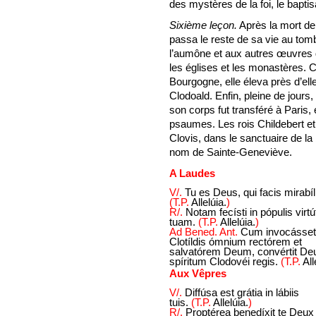
des mystères de la foi, le baptis
Sixième leçon.
Après la mort de 
passa le reste de sa vie au tomb
l’aumône et aux autres œuvres 
les églises et les monastères. 
Bourgogne, elle éleva près d’elle
Clodoald. Enfin, pleine de jours,
son corps fut transféré à Paris
psaumes. Les rois Childebert et C
Clovis, dans le sanctuaire de la 
nom de Sainte-Geneviève.
A Laudes
V/.
Tu es Deus, qui facis mirabíl
(T.P.
Allelúia.
)
R/.
Notam fecísti in pópulis virt
tuam.
(T.P.
Allelúia.
)
Ad Bened. Ant.
Cum invocásset
Clotíldis ómnium rectórem et
salvatórem Deum, convértit De
spíritum Clodovéi regis.
(T.P.
All
Aux Vêpres
V/.
Diffúsa est grátia in lábiis
tuis.
(T.P.
Allelúia.
)
R/.
Proptérea benedíxit te Deux