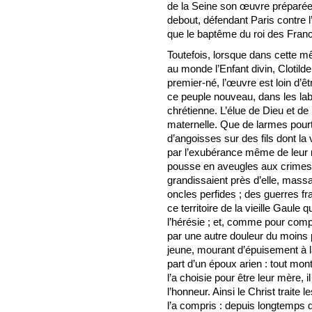
de la Seine son œuvre préparée
debout, défendant Paris contre l
que le baptême du roi des Francs
Toutefois, lorsque dans cette m
au monde l’Enfant divin, Clotild
premier-né, l’œuvre est loin d’êt
ce peuple nouveau, dans les labe
chrétienne. L’élue de Dieu et de
maternelle. Que de larmes pourta
d’angoisses sur des fils dont la
par l’exubérance même de leur r
pousse en aveugles aux crimes le
grandissaient près d’elle, mas
oncles perfides ; des guerres fr
ce territoire de la vieille Gaule
l’hérésie ; et, comme pour com
par une autre douleur du moins pl
jeune, mourant d’épuisement à l
part d’un époux arien : tout mont
l’a choisie pour être leur mère, i
l’honneur. Ainsi le Christ traite 
l’a compris : depuis longtemps 