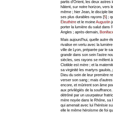
partis d’Orient, les deux astre
hâtent, sur notre horizon, vers l
même ; hier Jean, le disciple bie
ses plus durables rayons
[
5
]
; q
Éleuthère
et le moine
Augustin
j
porter la lumière du salut dans 
Angles ; après-demain,
Bonifac
Mais aujourd’hui, quelle autre é
rivalise en vertu avec la lumièr
ville de Lyon, préparée par le s
grandir dans son sein l’astre 
siècles, ses rayons se mêlent 
Clotilde est mère ; et la materni
sa virginité les martyrs gaulois
Dieu du sein de leur première re
verser son sang ; mais d’autres t
encore, et mûrirent son âme po
aux privilégiés de la souffrance
détrôné par un usurpateur fratri
mère noyée dans le Rhône, sa lo
qui amenait avec lui l’hérésie s
elle le même héroïsme de foi qu