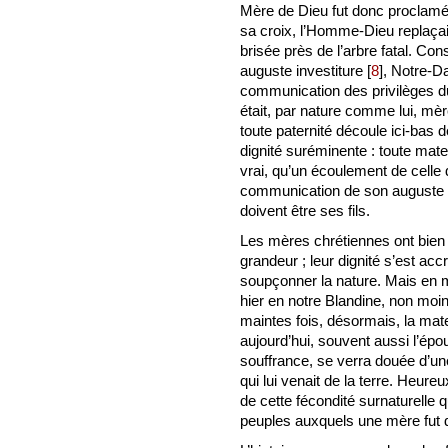
Mère de Dieu fut donc proclamé
sa croix, l’Homme-Dieu replaçait
brisée près de l’arbre fatal. Con
auguste investiture
[
8
]
, Notre-Da
communication des privilèges du
était, par nature comme lui, mè
toute paternité découle ici-bas 
dignité suréminente : toute mate
vrai, qu’un écoulement de celle 
communication de son auguste p
doivent être ses fils.
Les mères chrétiennes ont bien le 
grandeur ; leur dignité s’est acc
soupçonner la nature. Mais en
hier en notre Blandine, non moin
maintes fois, désormais, la mat
aujourd’hui, souvent aussi l’épo
souffrance, se verra douée d’une
qui lui venait de la terre. Heur
de cette fécondité surnaturelle 
peuples auxquels une mère fut d