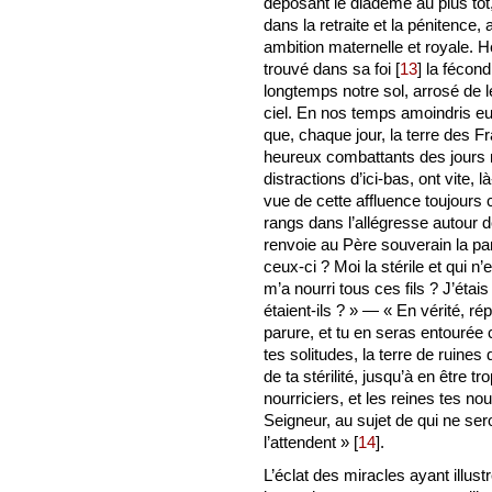
déposant le diadème au plus tôt
dans la retraite et la pénitence,
ambition maternelle et royale. Hé
trouvé dans sa foi
[
13
]
la fécondi
longtemps notre sol, arrosé de 
ciel. En nos temps amoindris e
que, chaque jour, la terre des Fr
heureux combattants des jours m
distractions d’ici-bas, ont vite,
vue de cette affluence toujours 
rangs dans l’allégresse autour 
renvoie au Père souverain la pa
ceux-ci ? Moi la stérile et qui n’
m’a nourri tous ces fils ? J’étai
étaient-ils ? » — « En vérité, ré
parure, et tu en seras entourée
tes solitudes, la terre de ruines 
de ta stérilité, jusqu’à en être tr
nourriciers, et les reines tes no
Seigneur, au sujet de qui ne ser
l’attendent »
[
14
]
.
L’éclat des miracles ayant illust