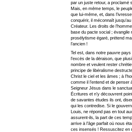
par un juste retour, a proclamé
Mais, en même temps, le peuple 
que lui-même, et, dans l’ivresse 
conquérir, il méconnaît jusqu’a
Créateur. Les droits de l’homm
base du pacte social ; évangile
prosélytisme égaré, prétend ma
l’ancien !
Tel est, dans notre pauvre pay
l’excès de la déraison, que plus
nombre et veulent rester chrétien
principe de libéralisme destructe
Christ le ciel et les âmes ; à l’
comme il l’entend et de penser à
Seigneur Jésus dans le sanctuair
Écritures et n’y découvrent poi
de savantes études ils ont, disent
qui les contredise. Si le gouve
Louis, ne répond pas en tout aux 
assurent-ils, la part de ces temp
arrive à l’âge parfait où nous éta
ces insensés ! Ressuscitez en n