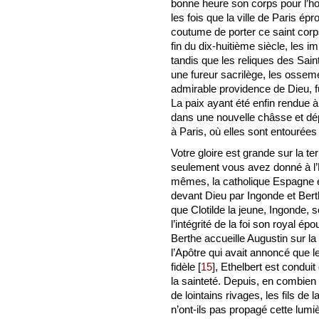
bonne heure son corps pour l’hon
les fois que la ville de Paris ép
coutume de porter ce saint corp
fin du dix-huitième siècle, les
tandis que les reliques des Sain
une fureur sacrilège, les ossem
admirable providence de Dieu, f
La paix ayant été enfin rendue à 
dans une nouvelle châsse et dép
à Paris, où elles sont entourées
Votre gloire est grande sur la te
seulement vous avez donné à l’Ég
mêmes, la catholique Espagne et
devant Dieu par Ingonde et Berthe
que Clotilde la jeune, Ingonde,
l’intégrité de la foi son royal é
Berthe accueille Augustin sur la 
l’Apôtre qui avait annoncé que le
fidèle
[
15
]
, Ethelbert est condu
la sainteté. Depuis, en combien
de lointains rivages, les fils de
n’ont-ils pas propagé cette lumiè