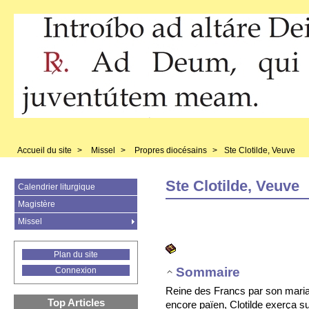
Accueil du site
>
Missel
>
Propres diocésains
>
Ste Clotilde, Veuve
Ste Clotilde, Veuve
Calendrier liturgique
Magistère
Missel
Plan du site
Sommaire
Connexion
Reine des Francs par son mari
Top Articles
encore païen, Clotilde exerça s