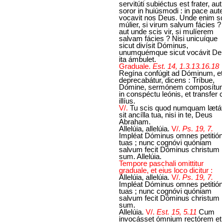
servitúti subiéctus est frater, aut
soror in huiúsmodi : in pace au
vocavit nos Deus. Unde enim s
múlier, si virum salvum fácies ?
aut unde scis vir, si mulíerem
salvam fácies ? Nisi unicuíque
sicut divísit Dóminus,
unumquémque sicut vocávit De
ita ámbulet.
Graduale.
Est. 14, 1.3.13.16.18
Regína confúgit ad Dóminum, e
deprecabátur, dicens : Tríbue,
Dómine, sermónem composítu
in conspéctu leónis, et transfer 
illíus.
V/.
Tu scis quod numquam lætá
sit ancílla tua, nisi in te, Deus
Abraham.
Allelúia, allelúia.
V/.
Ps. 19, 7.
Impléat Dóminus omnes petitió
tuas ; nunc cognóvi quóniam
salvum fecit Dóminus christum
sum. Allelúia.
Tempore paschali omittitur
graduale, et eius loco dicitur :
Allelúia, allelúia.
V/.
Ps. 19, 7.
Impléat Dóminus omnes petitió
tuas ; nunc cognóvi quóniam
salvum fecit Dóminus christum
sum.
Allelúia.
V/.
Est. 15, 5.11
Cum
invocásset ómnium rectórem et