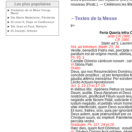
Les plus populaires
nouveau (Postc.). — Célébrons les fête
Visitation de la Bhse Vierge
Marie
Ste Marie Madeleine, Pénitente
Textes de la Messe
St Léon II, Pape et Confesseur
tr>
Sts Jean et Paul, Martyrs
St Joseph, Artisan
Feria Quarta infr
ante CR 1960 
CR 1960 : I
Statio ad S. Laure
Ant. ad Introitum.
Matth. 25, 34.
Veníte, benedícti Patris mei, percípite
parátum est ab orígine mundi, allelúia, 
Ps. 95, 1.
Cantáte Dómino cánticum novum : cant
V/.
Glória Patri.
Oratio.
Deus, qui nos Resurrectiónis Domínicæ
concéde propítius ; ut per temporália 
gáudia ætérna mereámur. Per eúnde
Léctio Actuum Apostolorum.
Act. 3, 13-15 et 17-19.
In diébus illis : Apériens Petrus os suum,
Deum, audíte. Deus Abraham et Deus 
nostrórum, glorificávit Fílium suum Ie
negástis ante fáciem Piláti, iudicánte i
iustum negástis, et petístis virum hom
vitæ interfecistis, quem Deus suscitávi
Et nunc, fratres, scio, quia per ignoránti
Deus autem, quæ prænuntiávit per os
Christum suum, sic implévit. Pænitémini
peccáta vestra.
Graduale.
Ps. 117, 24 et 16.
Hæc dies, quam fecit Dóminus : exsult
V/.
Déxtera Dómini fecit virtútem, déxt