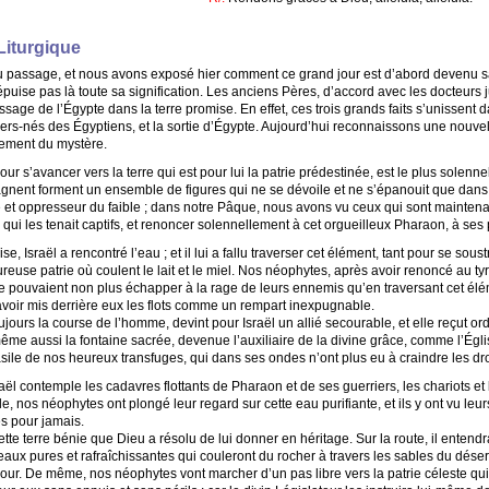
Liturgique
u passage, et nous avons exposé hier comment ce grand jour est d’abord devenu 
puise pas là toute sa signification. Les anciens Pères, d’accord avec les docteurs
sage de l’Égypte dans la terre promise. En effet, ces trois grands faits s’unissent d
iers-nés des Égyptiens, et la sortie d’Égypte. Aujourd’hui reconnaissons une nouve
pement du mystère.
ur s’avancer vers la terre qui est pour lui la patrie prédestinée, est le plus solennel
agnent forment un ensemble de figures qui ne se dévoile et ne s’épanouit que dans
re et oppresseur du faible ; dans notre Pâque, nous avons vu ceux qui sont maintena
ui les tenait captifs, et renoncer solennellement à cet orgueilleux Pharaon, à se
se, Israël a rencontré l’eau ; et il lui a fallu traverser cet élément, tant pour se sou
use patrie où coulent le lait et le miel. Nos néophytes, après avoir renoncé au tyra
s ne pouvaient non plus échapper à la rage de leurs ennemis qu’en traversant cet élé
voir mis derrière eux les flots comme un rempart inexpugnable.
oujours la course de l’homme, devint pour Israël un allié secourable, et elle reçut or
me aussi la fontaine sacrée, devenue l’auxiliaire de la divine grâce, comme l’Égli
 asile de nos heureux transfuges, qui dans ses ondes n’ont plus eu à craindre les dr
Israël contemple les cadavres flottants de Pharaon et de ses guerriers, les chariots e
le, nos néophytes ont plongé leur regard sur cette eau purifiante, et ils y ont vu l
s pour jamais.
ette terre bénie que Dieu a résolu de lui donner en héritage. Sur la route, il entend
eaux pures et rafraîchissantes qui couleront du rocher à travers les sables du désert, 
our. De même, nos néophytes vont marcher d’un pas libre vers la patrie céleste qui 