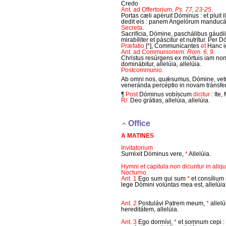
Credo
Ant. ad Offertorium.
Ps. 77, 23-25.
Portas cæli apéruit Dóminus : et pluit 
dedit eis : panem Angelórum manducáv
Secreta.
Sacrifícia, Dómine, paschálibus gáudi
mirabíliter et páscitur et nutrítur. Per
Præfatio
[
*
]
, Communicantes
et
Hanc ig
Ant. ad Communionem.
Rom. 6, 9.
Christus resúrgens ex mórtuis iam non mó
dominábitur, allelúia, allelúia.
Postcommunio.
Ab omni nos, quǽsumus, Dómine, vetus
veneránda percéptio in novam tránsfera
¶
Post
Dóminus vobíscum
dicitur :
Ite,
R/.
Deo grátias, allelúia, allelúia.
Office
A MATINES
Invitatorium
Surréxit Dóminus vere,
*
Allelúia.
Hymni et capitula non dicuntur in aliqu
Nocturno.
Ant. 1
Ego sum qui sum
*
et consílium
lege Dómini volúntas mea est, allelúia
Ant. 2
Postulávi Patrem meum,
*
allelú
hereditátem, allelúia.
Ant. 3
Ego dormívi,
*
et somnum cepi :