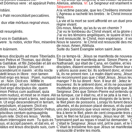
it Dóminus vere : et appáruit Petro.
Allelúia, allelúia.
V/.
Le Seigneur est vraiment re
Séquence.
stiáni.
A la victime pascale, que les Chrétiens immole
L’Agneau a racheté les brebis : le Christ innoc
 Patri reconciliávit peccatóres.
Père.
La vie et la mort se sont affronté en un duel prodi
 : dux vitæ mórtuus regnat vivus.
règne vivant.
Dis-nous, Marie, qu’as-tu vu en chemin ?
idi resurgéntis.
J’ai vu le tombeau du Christ vivant, et la gloire 
J’ai vu les témoins angéliques, le suaire et les 
t vos in Galilǽam.
Il est ressuscité, le Christ, mon espérance : il 
ere : tu nobis, victor Rex, miserére.
Nous le savons : le Christ est ressuscité des mo
de nous. Amen. Alléluia.
um Ioánnem.
Suite du Saint Évangile selon saint Jean.
 Iesus discípulis ad mare Tiberíadis.
En ce temps-là : Jésus se manifesta de nouveau
mon Petrus et Thomas, qui dícitur
Tibériade. Il se manifesta ainsi. Simon Pierre,
Galilǽæ, et fílii Zebedǽi et álii ex
Nathanaël, qui était de Cana, en Galilée, et les
rus : Vado piscári. Dicunt ei :
disciples, étaient ensemble. Simon-Pierre leur dit
cendérunt in navim : et illa nocte
y allons aussi avec toi. Ils sortirent donc, et mo
etit Iesus in lítore : non tamen
là, ils ne prirent rien. Le matin étant venu, Jésu
Dixit ergo eis Iesus : Púeri, numquid
ne reconnurent pas que c’était Jésus. Jésus leur
: Non. Dicit eis : Míttite in
manger ? Ils lui dirent : Non. Il leur dit : Jetez l
isérunt ergo : et iam non valébant
trouverez. Ils le jetèrent donc, et ils ne pouvaien
Dixit ergo discípulus ille, quem
multitude des poissons. Alors le disciple que Jés
Simon Petrus cum audísset, quia
Seigneur. Dès que Simon-Pierre eut entendu que 
nim nudus), et misit se in mare. Alii
sa tunique, car il était nu, et il se jeta à la mer.
enim longe erant a terra, sed quasi
barque, car ils étaient peu éloignés de la terre
um. Ut ergo descendérunt in terram,
le filet plein de poissons. Lorsqu’ils furent des
erpósitum, et panem. Dicit eis
allumés, et du poisson placé dessus, et du pain
idístis nunc. Ascéndit Simon Petrus,
uns des poissons que vous venez de prendre. 
s píscibus centum quinquagínta
tira à terre le filet, plein de cent cinquante-troi
sum rete. Dicit eis Iesus : Veníte,
tant, le filet ne fut pas rompu. Jésus leur dit :
ium interrogáre eum : Tu quis es ?
prenaient part au repas n’osait lui demander : 
us, et áccipit panem, et dat eis, et
c’était le Seigneur. Jésus vint, prit le pain, et 
tátus est Iesus discípulis suis, cum
C’était la troisième fois que Jésus se manifestait
ressuscité d’entre les morts.