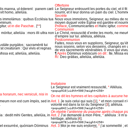
Offertoire
illis manna, ut éderent : panem cæli
Le Seigneur entrouvrit les portes du ciel, et il f
it homo, allelúia.
nourrir, et il leur donna un pain du ciel. L’hom
Secrète
is immolámus : quibus Ecclésia tua
Nous vous immolons, Seigneur, au milieu de nos
 Dóminum.
moyen duquel votre Église est gardée et nourri
itur
, ut in die Paschæ.
.
[
**
]
Préface
, Communicantes
et
Hanc igitur
, comme
Communion
ritur, allelúia : mors illi ultra non
Le Christ, ressuscité d’entre les morts, ne meurt 
d’empire sur lui. alléluia, alléluia.
Postcommunion
Faites, nous vous en supplions, Seigneur, qu’ét
táte purgátos : sacraménti tui
nous soyons, selon vos desseins, changés en u
t creatúram : Qui vivis et regnas.
de vos sacrements vénérables. 0 vous qui vive
 Missa est, allelúia, allelúia.
¶
Après
Dóminus vobíscum
on dit :
Ite, Missa est
R/.
Deo grátias, allelúia, allelúia.
Invitatoire
Le Seigneur est vraiment ressuscité,
*
Alléluia.
<popup910|width=500|height=250>
a horarum, nec versiculi, nisi in
On ne dit les hymnes et les capitules à aucune heu
 meum non est cum ímpiis, sed in
Ant. 1
Je suis celui qui suis
[
1
]
,
*
et mon conseil n’
.
volonté est dans la loi du Seigneur
[
3
]
, alléluia.
<popup842|width=500|height=250>
On répète l’antienne du psaume après chaque p
ia : dedit mihi Gentes, allelúia, in
Ant. 2
J’ai demandé à mon Père,
*
alléluia : il m’
héritage, alléluia
[
4
]
.
<popup878|width=500|height=250>
 et exsurréxi, quóniam Dóminus
Ant. 3
Moi je me suis endormi,
*
j’ai sommeillé ; e