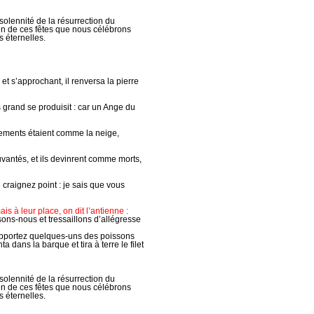
olennité de la résurrection du
yen de ces fêtes que nous célébrons
s éternelles.
 et s’approchant, il renversa la pierre
s grand se produisit : car un Ange du
êtements étaient comme la neige,
uvantés, et ils devinrent comme morts,
 craignez point : je sais que vous
ais à leur place, on dit l’antienne :
ssons-nous et tressaillons d’allégresse
 Apportez quelques-uns des poissons
 dans la barque et tira à terre le filet
olennité de la résurrection du
yen de ces fêtes que nous célébrons
s éternelles.