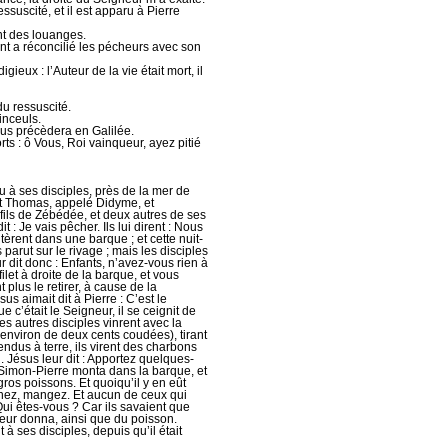
ssuscité, et il est apparu à Pierre
nt des louanges.
ent a réconcilié les pécheurs avec son
gieux : l’Auteur de la vie était mort, il
du ressuscité.
linceuls.
vous précèdera en Galilée.
rts : ô Vous, Roi vainqueur, ayez pitié
 à ses disciples, près de la mer de
 et Thomas, appelé Didyme, et
 fils de Zébédée, et deux autres de ses
 : Je vais pêcher. Ils lui dirent : Nous
ntèrent dans une barque ; et cette nuit-
s parut sur le rivage ; mais les disciples
 dit donc : Enfants, n’avez-vous rien à
e filet à droite de la barque, et vous
t plus le retirer, à cause de la
us aimait dit à Pierre : C’est le
c’était le Seigneur, il se ceignit de
 Les autres disciples vinrent avec la
 (environ de deux cents coudées), tirant
cendus à terre, ils virent des charbons
. Jésus leur dit : Apportez quelques-
Simon-Pierre monta dans la barque, et
s gros poissons. Et quoiqu’il y en eût
 Venez, mangez. Et aucun de ceux qui
Qui êtes-vous ? Car ils savaient que
le leur donna, ainsi que du poisson.
 à ses disciples, depuis qu’il était