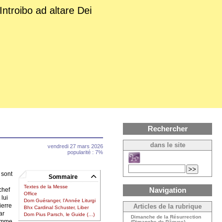
Introibo ad altare Dei
Rechercher
dans le site
vendredi 27 mars 2026
popularité : 7%
 sont
Sommaire
Textes de la Messe
Navigation
chef
Office
 lui
Dom Guéranger, l’Année Liturgi
ierre
Articles de la rubrique
Bhx Cardinal Schuster, Liber
ar
Dom Pius Parsch, le Guide (…)
Dimanche de la Résurrection
homme
(Dimanche de Pâques)