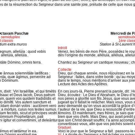
s de la résurrection du Seigneur dans une sainte joie, prélude de celle que nous g
a Octavam Paschæ
Mercredi de 
: semiduplex
semidoub
 classis
1ère clas
ntium extra muros
Station à St-Laurent 
Introït
 regnum, allelúia : quod vobis
Venez, les bénis de mon Père, possédez le roya
allelúia, allelúia.
dès l’origine du monde, alléluia, alléluia, allelui
áte Dómino, omnis terra.
Chantez au Seigneur un cantique nouveau ; chan
Collecte
 ánnua solemnitáte lætíficas :
Dieu, qui chaque année, nous réjouissez en la 
festa, quæ ágimus, perveníre ad
Seigneur : faites, dans votre bonté ; qu’au mo
m Dóminum.
dans le temps, nous méritions d’arriver aux joie
Lecture des Actes des Apôtres.
 dixit : Viri Israëlítæ, et qui timétis
En ces jours-là, Pierre prenant la parole, dit :
Isaac et Deus Iacob, Deus patrum
Dieu, écoutez : Le Dieu d’Abraham, le Dieu d’Is
sum, quem vos quidem tradidístis et
nos pères a glorifié son fils Jésus, que vous ave
llo dimítti. Vos autem sanctum et
jugeait qu’il fallait le relâcher. Mais vous, vous 
icídam donári vobis : auctórem vero
avez demandé qu’on vous accordât la grâce d’un
t a mórtuis, cuius nos testes sumus.
l’auteur de la vie, que Dieu a ressuscité d’ent
am fecístis, sicut et príncipes vestri.
témoins. Et maintenant, mes frères, je sais que
 ómnium Prophetárum, pati
bien que vos chefs. Mais Dieu, qui avait prédit
 ígitur et convertímini, ut deleántur
que son Christ devait souffrir, l’a ainsi accompl
convertissez-vous, afin que vos péchés soient e
Graduel
émus et lætámur in ea.
Voici le jour que le Seigneur a fait : passons-le 
era Dómini exaltávit me.
V/.
La droite du Seigneur a fait éclater sa puiss