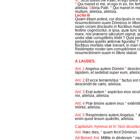
V/.
Sicut diléxit me Pater, et ego diléxi 
*
Qui manet in me, et ego in eo, hic fer
allelúia.
G
lória Patri.
*
Qui manet in me,
multum, allelúia, allelúia.
Lectio iii
Quæri étiam potest, cur discípulis in m
resurrectiónem suam Dóminus in líttore
suam coram discípulis in flúctibus mari
festíne cognóscitur, si ipsa, quæ tunc 
mare, nisi præsens sǽculum signat, q
undis vitæ corruptíbilis illídit ? Quid per 
perpetúitas quiétis ætérnæ figurátur ?
flúctibus mortális vitæ ínerant, in már
Redémptor noster iam corruptiónem ca
resurrectiónem suam in líttore stabat.
A LAUDES.
Ant. 1
Angelus autem Dómini
*
descénd
lápidem, et sedébat super eum, allelúia
Ant. 2
Et ecce terræmótus
*
factus est
descéndit de cælo, allelúia.
Ant. 3
Erat autem
*
aspéctus eius sicut
nix, allelúia, allelúia.
Ant. 4
Præ timóre autem eius
*
extérrit
mórtui, allelúia.
Ant. 5
Respóndens autem Angelus,
*
d
enim quod Iesum quǽritis, allelúia.
Capitulum, hymnus et V/. Non dicuntur,
Ant.
Hæc dies,
*
quam fecit Dóminus : 
Ad Bened. Ant.
Míttite in déxteram
*
nav