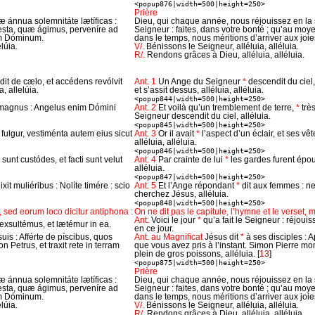
<popup876|width=500|height=250>
Prière
 ánnua solemnitáte lætíficas :
Dieu, qui chaque année, nous réjouissez en la s
festa, quæ ágimus, perveníre ad
Seigneur : faites, dans votre bonté ; qu’au mo
m Dóminum.
dans le temps, nous méritions d’arriver aux joie
lúia.
V/.
Bénissons le Seigneur, alléluia, alléluia.
R/.
Rendons grâces à Dieu, alléluia, alléluia.
it de cælo, et accédens revólvit
Ant. 1
Un Ange du Seigneur
*
descendit du ciel,
, allelúia.
et s’assit dessus, alléluia, alléluia.
<popup844|width=500|height=250>
 magnus : Angelus enim Dómini
Ant. 2
Et voilà qu’un tremblement de terre,
*
trè
Seigneur descendit du ciel, alléluia.
<popup845|width=500|height=250>
 fulgur, vestiménta autem eius sicut
Ant. 3
Or il avait
*
l’aspect d’un éclair, et ses v
alléluia, alléluia.
<popup846|width=500|height=250>
i sunt custódes, et facti sunt velut
Ant. 4
Par crainte de lui
*
les gardes furent épo
alléluia.
<popup847|width=500|height=250>
ixit muliéribus : Nolíte timére : scio
Ant. 5
Et l’Ange répondant
*
dit aux femmes : ne
cherchez Jésus, alléluia.
<popup848|width=500|height=250>
 sed eorum loco dicitur antiphona :
On ne dit pas le capitule, l’hymne et le verset, m
Ant.
Voici le jour
*
qu’a fait le Seigneur : réjoui
exsultémus, et lætémur in ea.
en ce jour.
suis : Afférte de píscibus, quos
Ant. au Magnificat
Jésus dit
*
à ses disciples :
 Petrus, et traxit rete in terram
que vous avez pris à l’instant. Simon Pierre monta
plein de gros poissons, alléluia.
[
13
]
<popup875|width=500|height=250>
Prière
 ánnua solemnitáte lætíficas :
Dieu, qui chaque année, nous réjouissez en la s
festa, quæ ágimus, perveníre ad
Seigneur : faites, dans votre bonté ; qu’au mo
m Dóminum.
dans le temps, nous méritions d’arriver aux joie
lúia.
V/.
Bénissons le Seigneur, alléluia, alléluia.
R/.
Rendons grâces à Dieu, alléluia, alléluia.