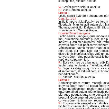
suscépit me, allelúia, allelúia.
V/.
Gavísi sunt discípuli, allelúia.
R/.
Viso Dómino, allelúia.
Lectio i
Léctio sancti Evangélii secundum Ioá
Cap. 21, 1-14.
In illo témpore : Manifestávit se íterum
Tiberíadis. Manifestávit autem sic : Er
Thomas, qui dícitur Dídymus. Et réliqu
Homilía sancti Gregórii Papæ.
Homilía 24 in Evangelia
Léctio sancti Evangélii, quæ modo in áu
mei, quæstióne ánimum pulsat, sed pul
índicat. Quæri étenim potest, cur Petru
conversiónem fuit, post conversiónem a
Véritas dicat : Nemo mittens manum s
retro, aptus est regno Dei : cur repétiit
discretiónis inspícitur, cítius vidétur 
conversiónem sine peccáto exstitit, h
repétere culpa non fuit.
R/.
Ecce vicit leo de tribu Iuda, radix D
septem signácula eius :
*
Allelúia, alle
V/.
Dignus est Agnus, qui occísus est, a
et sapiéntiam, et fortitúdinem, et honór
benedictiónem.
R/.
Allelúia, allelúia, allelúia.
Lectio ii
Nam piscatórem Petrum, Matthǽum ver
conversiónem suam ad piscatiónem Pet
telónei negótium non resédit : quia ál
quǽrere, áliud autem telónei lucris p
pléraque negútia, quæ sine peccátis ex
possunt. Quæ ergo ad peccátum ímplic
conversiónem ánimus non recúrrat.
R/.
Ego sum vitis vera, et vos pálmites 
hic fert fructum multum, allelúia, allelúi