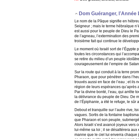
Dom Guéranger, l’Année 
Le nom de la Pâque signifie en hébre
Seigneur ; mais le terme hébraïque n’é
est aussi pour le peuple de Dieu le Pas
de l’agneau, l’extermination des prem
troisième fait qui continue le dévelop
Le moment où Israël sort de l’Égypte po
toutes les circonstances qui l’accomp
se retire du milieu d’un peuple idolât
courageusement de l’empire de Satan q
Sur la route qui conduit à la terre promi
Pharaon, que pour pénétrer dans l’heure
trouvés aussi en face de l’eau ; et il
région de leurs espérances qu’après a
Par la divine bonté, l’eau, qui arrête t
la délivrance du peuple de Dieu. De mê
de l’Épiphanie, a été le refuge, le sûr
Debout et tranquille sur l’autre rive, 
vagues. Sortis de la fontaine baptisma
que Pharaon et son peuple, submergé
Alors Israël s’est avancé joyeux vers c
lui-même sa loi ; il se désaltérera aux 
manne que le ciel lui enverra chaque j