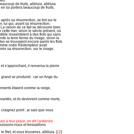
més.
aucoup de fruits, alléluia, alléluia.
en lui portera beaucoup de fruits,
rès sa résurrection, se tint sur le
, lui qui, avant sa résurrection,
 La raison de ce fait se découvre bien
re cette mer, sinon le siècle présent, où
uptible ressemblent à des flots qui sans
te la terre ferme du rivage, sinon la
les se trouvaient encore parmi les flots
t comme notre Rédempteur avait
après sa résurrection, sur le rivage.
 et s’approchant, il renversa la pierre
s grand se produisit : car un Ange du
êtements étaient comme la neige,
uvantés, et ils devinrent comme morts,
 craignez point : je sais que vous
ais à leur place, on dit l’antienne :
ouissons-nous et tressaillons
le filet, et vous trouverez, alléluia.
[
12
]