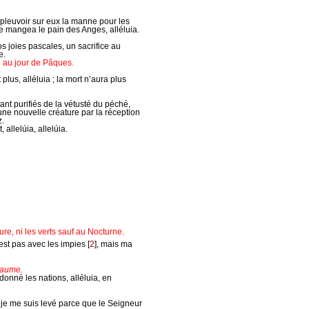
it pleuvoir sur eux la manne pour les
me mangea le pain des Anges, alléluia.
 joies pascales, un sacrifice au
e.
 au jour de Pâques.
plus, alléluia ; la mort n’aura plus
ant purifiés de la vétusté du péché,
ne nouvelle créature par la réception
z.
, allelúia, allelúia.
re, ni les verts sauf au Nocturne.
est pas avec les impies
[
2
]
, mais ma
saume.
a donné les nations, alléluia, en
t je me suis levé parce que le Seigneur