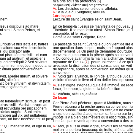
m’a pris sous sa protection
[
5
]
.
<popup909|width=500|height=250>
V/.
Les disciples se sont réjouis, alléluia.
R/.
A la vue du Seigneur, alléluia.
1ère leçon
nnem.
Lecture du saint Évangile selon saint Jean.
 Iesus discípulis ad mare
En ce temps-là : Jésus se manifesta de nouveau à 
ant simul Simon Petrus, et
Tibériade. Il se manifesta ainsi : Simon Pierre, e
a.
ensemble. Et le reste.
Homélie de saint Grégoire, Pape.
ribus vestris lecta est, fratres
Le passage du saint Évangile qu’on vient de lire 
satióne sua vim discretiónis
une question dans l’esprit ; mais, en frappant ainsi
s, qui piscátor ante
discernement
[
6
]
. On peut se demander pourquoi sa
d piscatiónem rédiit : et cum
conversion, retourna à la pêche après sa conversio
uam ad arátrum, et aspíciens
« Quiconque ayant mis la main à la charrue, regar
 quod derelíquit ? Sed si virtus
royaume de Dieu »
[
7
]
; pourquoi revint-il à ce qu’
: quia nimírum negótium, quod ante
avec soin la distinction des circonstances, on voit
oc étiam post conversiónem
de reprendre, après sa conversion, un métier qu’i
conversion.
avid, aperíre librum, et sólvere
R/.
Voici qu’il a vaincu, le lion de la tribu de Juda
lúia, allelúia.
victoire d’ouvrir le livre et d’en délier les sept sce
ccípere virtútem, et divinitátem,
V/.
Il est digne, l’Agneau qui a été immolé, de recev
em, et glóriam, et
force, l’honneur, la gloire et la bénédiction.
R/.
Alléluia, alléluia, alléluia.
2e leçon
o teloneárium scimus : et post
Car Pierre était pêcheur ; quant à Matthieu, nous s
rus rediit, Matthǽus vero ad
Pierre retourna à la pêche après sa conversion, ta
iud est victum per piscatiónem
de son bureau : autre chose, en effet, est de cherc
ecúnias augére. Sunt enim
chose de travailler à augmenter sa fortune par le
hibéri aut vix, aut nullátenus
impôts. Il y a bien des métiers qu’il est difficile,
ant, ad hæc necésse est, ut post
Il ne faut pas revenir après sa conversion à des 
:
*
Qui manet in me, et ego in eo,
R/.
Moi, je suis la vraie vigne, et vous les sarment
a.
moi en lui portera beaucoup de fruits, alléluia, allé