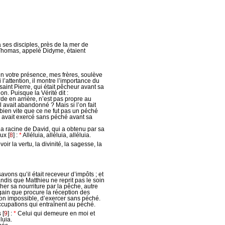
ses disciples, près de la mer de
t Thomas, appelé Didyme, étaient
en votre présence, mes frères, soulève
 l’attention, il montre l’importance du
int Pierre, qui était pêcheur avant sa
n. Puisque la Vérité dit :
de en arrière, n’est pas propre au
il avait abandonné ? Mais si l’on fait
 bien vite que ce ne fut pas un péché
l avait exercé sans péché avant sa
, la racine de David, qui a obtenu par sa
aux
[
8
]
:
*
Alléluia, alléluia, alléluia.
oir la vertu, la divinité, la sagesse, la
avons qu’il était receveur d’impôts ; et
ndis que Matthieu ne reprit pas le soin
her sa nourriture par la pêche, autre
 gain que procure la réception des
 sinon impossible, d’exercer sans péché.
occupations qui entraînent au péché.
s
[
9
]
:
*
Celui qui demeure en moi et
luia.