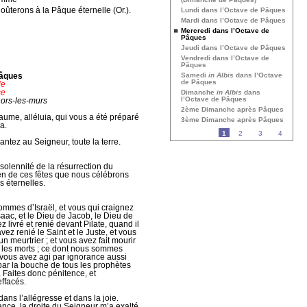
oûterons à la Pâque éternelle (Or.).
Lundi dans l’Octave de Pâques
Mardi dans l’Octave de Pâques
Mercredi dans l’Octave de
Pâques
Jeudi dans l’Octave de Pâques
Vendredi dans l’Octave de
Pâques
Pâques
Samedi
in Albis
dans l’Octave
de Pâques
le
se
Dimanche
in Albis
dans
l’Octave de Pâques
hors-les-murs
2ème Dimanche après Pâques
ume, alléluia, qui vous a été préparé
3ème Dimanche après Pâques
a.
1
2
3
4
tez au Seigneur, toute la terre.
solennité de la résurrection du
yen de ces fêtes que nous célébrons
s éternelles.
 Hommes d’Israël, et vous qui craignez
aac, et le Dieu de Jacob, le Dieu de
z livré et renié devant Pilate, quand il
avez renié le Saint et le Juste, et vous
 meurtrier ; et vous avez fait mourir
re les morts ; ce dont nous sommes
 vous avez agi par ignorance aussi
 par la bouche de tous les prophètes
i. Faites donc pénitence, et
ffacés.
dans l’allégresse et dans la joie.
ance, la droite du Seigneur m’a exalté.