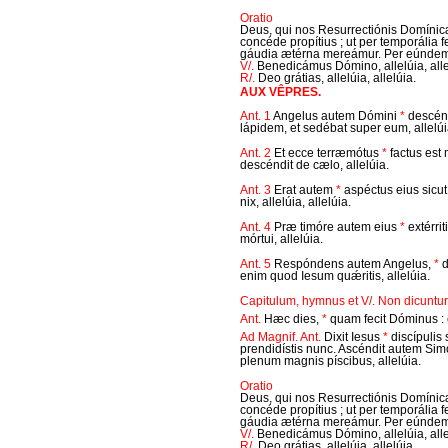
Oratio
Deus, qui nos Resurrectiónis Domínicæ
concéde propítius ; ut per temporália 
gáudia ætérna mereámur. Per eúnde
V/.
Benedicámus Dómino, allelúia, alle
R/.
Deo grátias, allelúia, allelúia.
AUX VÊPRES.
Ant. 1
Angelus autem Dómini
*
descénd
lápidem, et sedébat super eum, allelúia
Ant. 2
Et ecce terræmótus
*
factus est
descéndit de cælo, allelúia.
Ant. 3
Erat autem
*
aspéctus eius sicut
nix, allelúia, allelúia.
Ant. 4
Præ timóre autem eius
*
extérrit
mórtui, allelúia.
Ant. 5
Respóndens autem Angelus,
*
d
enim quod Iesum quǽritis, allelúia.
Capitulum, hymnus et V/. Non dicuntur,
Ant.
Hæc dies,
*
quam fecit Dóminus : 
Ad Magnif. Ant.
Dixit Iesus
*
discípulis 
prendidístis nunc. Ascéndit autem Simon
plenum magnis píscibus, allelúia.
Oratio
Deus, qui nos Resurrectiónis Domínicæ
concéde propítius ; ut per temporália 
gáudia ætérna mereámur. Per eúnde
V/.
Benedicámus Dómino, allelúia, alle
R/.
Deo grátias, allelúia, allelúia.