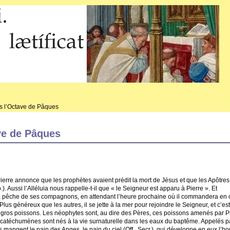
s l’Octave de Pâques
ve de Pâques
Pierre annonce que les prophètes avaient prédit la mort de Jésus et que les Apôtres
). Aussi l’Alléluia nous rappelle-t-il que « le Seigneur est apparu à Pierre ». Et
 la pêche de ses compagnons, en attendant l’heure prochaine où il commandera en 
s généreux que les autres, il se jette à la mer pour rejoindre le Seigneur, et c’est
 153 gros poissons. Les néophytes sont, au dire des Pères, ces poissons amenés par P
s catéchumènes sont nés à la vie surnaturelle dans les eaux du baptême. Appelés p
ls mangent le pain des Anges, le pain du ciel (Off., Secr.), qui développe en eux l’