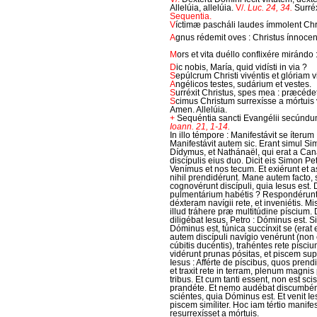
Allelúia, allelúia.
V/.
Luc. 24, 34.
Surréx
Sequentia.
V
íctimæ pascháli laudes ímmolent Chri
A
gnus rédemit oves : Christus ínnocens
M
ors et vita duéllo conflixére mirándo
D
ic nobis, María, quid vidísti in via ?
S
epúlcrum Christi vivéntis et glóriam v
A
ngélicos testes, sudárium et vestes.
S
urréxit Christus, spes mea : præcéde
S
cimus Christum surrexísse a mórtuis v
Amen. Allelúia.
+
Sequéntia sancti Evangélii secúnd
Ioann. 21, 1-14.
In illo témpore : Manifestávit se íterum
Manifestávit autem sic. Erant simul Si
Dídymus, et Nathánaël, qui erat a Cana 
discípulis eius duo. Dicit eis Simon Pet
Venímus et nos tecum. Et exiérunt et as
nihil prendidérunt. Mane autem facto, st
cognovérunt discípuli, quia Iesus est. 
pulmentárium habétis ? Respondérunt ei 
déxteram navígii rete, et inveniétis. M
illud tráhere præ multitúdine píscium. 
diligébat Iesus, Petro : Dóminus est. 
Dóminus est, túnica succínxit se (erat e
autem discípuli navígio venérunt (non 
cúbitis ducéntis), trahéntes rete písci
vidérunt prunas pósitas, et piscem sup
Iesus : Afférte de píscibus, quos prend
et traxit rete in terram, plenum magni
tribus. Et cum tanti essent, non est scis
prandéte. Et nemo audébat discumbént
sciéntes, quia Dóminus est. Et venit Ies
piscem simíliter. Hoc iam tértio manifes
resurrexísset a mórtuis.