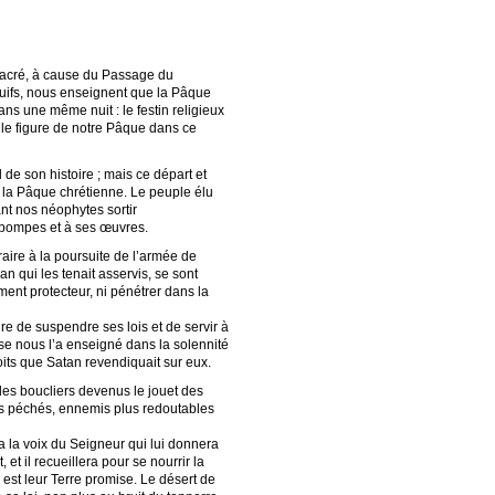
sacré, à cause du Passage du
 juifs, nous enseignent que la Pâque
ans une même nuit : le festin religieux
lle figure de notre Pâque dans ce
 de son histoire ; mais ce départ et
 la Pâque chrétienne. Le peuple élu
nt nos néophytes sortir
s pompes et à ses œuvres.
straire à la poursuite de l’armée de
n qui les tenait asservis, se sont
ment protecteur, ni pénétrer dans la
dre de suspendre ses lois et de servir à
se nous l’a enseigné dans la solennité
oits que Satan revendiquait sur eux.
t les boucliers devenus le jouet des
eurs péchés, ennemis plus redoutables
ra la voix du Seigneur qui lui donnera
et il recueillera pour se nourrir la
est leur Terre promise. Le désert de