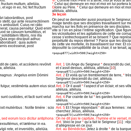
vos.
V/.
Comme mon Père m’a aimé, moi je vous ai ai
t fructum multum, allelúia,
*
Celui qui demeure en moi et moi en lui portera be
 et ego in eo, hic fert fructum
G
loire au Père.
*
Celui qui demeure en moi et moi 
alléluia, alléluia.
3e leçon
ári laborántibus, post
On peut se demander aussi pourquoi le Seigneur, ap
 stetit, qui ante resurrectiónem
rivage tandis que ses disciples travaillaient sur mer
s ambulávit. Cuius rei rátio
marcha sur les flots en présence de ses disciples.
ínerat, causa pensétur. Quid enim
vite si l’on en pèse l’intime signification. Que figu
uod se cásuum tumúltibus, et
les vicissitudes et les agitations de cette vie corr
soliditátem líttoris, nisi illa
cesse s’entrechoquent et se brisent ? Que représen
 Quia ergo discípuli adhuc
perpétuité du repos éternel ? Parce que les discip
i laborábant : quia autem
de cette vie mortelle, ils travaillaient sur mer. E
rnis excésserat, post
dépouillé la corruptibilité de la chair, il se tenait, 
<popup877|width=500|height=250>
it de cælo, et accédens revólvit
Ant. 1
Un Ange du Seigneur
*
descendit du ciel,
, allelúia.
et s’assit dessus, alléluia, alléluia
[
10
]
.
<popup871|width=500|height=250>
 magnus : Angelus enim Dómini
Ant. 2
Et voilà qu’un tremblement de terre,
*
trè
Seigneur descendit du ciel, alléluia.
<popup872|width=500|height=250>
 fulgur, vestiménta autem eius sicut
Ant. 3
Or il avait
*
l’aspect d’un éclair, et ses v
alléluia, alléluia.
<popup870|width=500|height=250>
i sunt custódes, et facti sunt velut
Ant. 4
Par crainte de lui
*
les gardes furent épo
alléluia.
<popup874|width=500|height=250>
ixit muliéribus : Nolíte timére : scio
Ant. 5
Et l’Ange répondant
*
dit aux femmes : ne
cherchez Jésus, alléluia.
<popup873|width=500|height=250>
 sed eorum loco dicitur antiphona :
On ne dit pas le capitule, l’hymne et le verset, m
Ant.
Voici le jour
*
qu’a fait le Seigneur
[
11
]
: réj
exsultémus, et lætémur in ea.
d’allégresse en ce jour.
ígii rete, et inveniétis, allelúia.
Ant. au Bénédictus
Jetez à droite
*
de la barque 