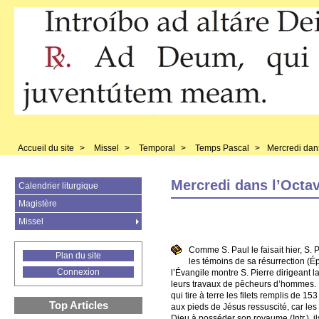
Accueil du site
>
Missel
>
Temporal
>
Temps Pascal
>
Mercredi dan
Mercredi dans l’Octa
Calendrier liturgique
Magistère
Missel
Comme S. Paul le faisait hier, S. 
Plan du site
les témoins de sa résurrection (Ép.
Connexion
l’Évangile montre S. Pierre dirigeant
leurs travaux de pêcheurs d’hommes. Plu
qui tire à terre les filets remplis de
Top Articles
aux pieds de Jésus ressuscité, car le
Dieu à posséder son royaume (Intr.), i