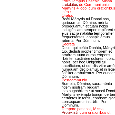
Extra Tempus Pascale, Missa
Lætábitur
,
de Communi unius
Martyris 4 loco, cum orationibus
infra :
Oratio.
Beáti Mártyris tui Donáti nos,
quǽsumus, Dómine, mérita
prosequántur, et tuam nobis
indulgéntiam semper implórent :
ejus sacra natalítia temporáliter
frequentántes, conspiciámus
ætérna. Per Dóminum.
Secreta
Deus, qui beáto Donáto, Mártyri
tuo, dedísti propter timórem et
amórem tuum duros córporis
libénter sustinére dolóres : con
nobis, per hoc Unigéniti tui
sacrifícium, ut odíbilis vitæ amó
numquam decipiámur, et in lege
fidéliter ambulémus. Per eund
Dóminum.
Postcommunio
Sumpta, Dómine, sacraménta
fidem nostram reddant
inexpugnábilem : ut sancti Doná
Mártyris exémplo bonum certá
certántes in terris, corónam glo
consequámur in cǽlis. Per
Dóminum.
Tempore paschali, Missa
Protexísti
,
cum orationibus ut