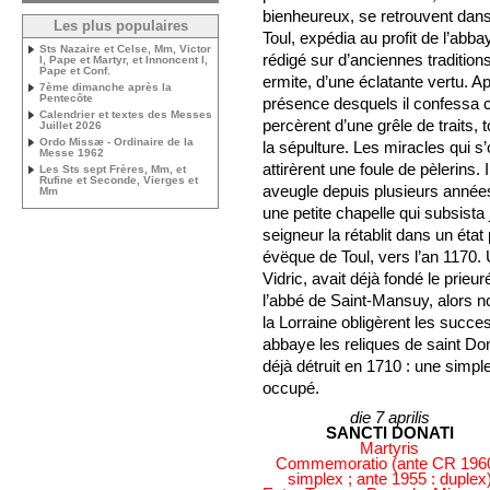
bienheureux, se retrouvent dans
Les plus populaires
Toul, expédia au profit de l’ab
Sts Nazaire et Celse, Mm, Victor
rédigé sur d’anciennes tradition
I, Pape et Martyr, et Innoncent I,
Pape et Conf.
ermite, d’une éclatante vertu. 
7ème dimanche après la
Pentecôte
présence desquels il confessa 
Calendrier et textes des Messes
percèrent d’une grêle de traits,
Juillet 2026
Ordo Missæ - Ordinaire de la
la sépulture. Les miracles qui 
Messe 1962
attirèrent une foule de pèlerins.
Les Sts sept Frères, Mm, et
Rufine et Seconde, Vierges et
aveugle depuis plusieurs années,
Mm
une petite chapelle qui subsist
seigneur la rétablit dans un état
évëque de Toul, vers l’an 1170
Vidric, avait déjà fondé le prieu
l’abbé de Saint-Mansuy, alors 
la Lorraine obligèrent les succe
abbaye les reliques de saint Don
déjà détruit en 1710 : une simpl
occupé.
die 7 aprilis
SANCTI DONATI
Martyris
Commemoratio (ante CR 1960
simplex ; ante 1955 : duplex