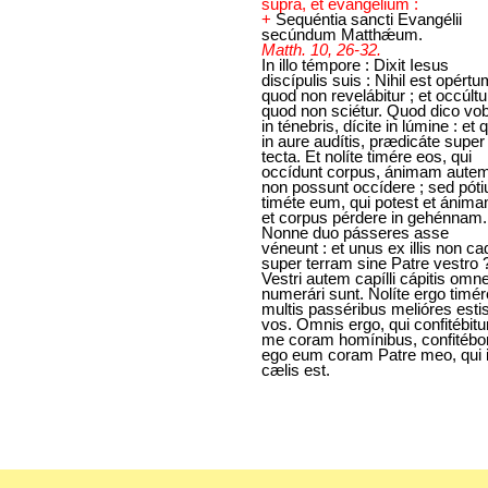
supra, et evangelium :
+
Sequéntia sancti Evangélii
secúndum Matthǽum.
Matth. 10, 26-32.
In illo témpore : Dixit Iesus
discípulis suis : Nihil est opértu
quod non revelábitur ; et occúlt
quod non sciétur. Quod dico vob
in ténebris, dícite in lúmine : et
in aure audítis, prædicáte super
tecta. Et nolíte timére eos, qui
occídunt corpus, ánimam aute
non possunt occídere ; sed póti
timéte eum, qui potest et ánim
et corpus pérdere in gehénnam.
Nonne duo pásseres asse
véneunt : et unus ex illis non ca
super terram sine Patre vestro 
Vestri autem capílli cápitis omn
numerári sunt. Nolíte ergo timér
multis passéribus melióres esti
vos. Omnis ergo, qui confitébitu
me coram homínibus, confitébor
ego eum coram Patre meo, qui 
cælis est.