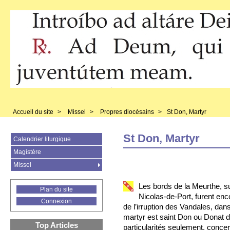
Accueil du site
>
Missel
>
Propres diocésains
>
St Don, Martyr
St Don, Martyr
Calendrier liturgique
Magistère
Missel
Les bords de la Meurthe, su
Plan du site
Nicolas-de-Port, furent enc
Connexion
de l’irruption des Vandales, dans
martyr est saint Don ou Donat 
Top Articles
particularités seulement, concern