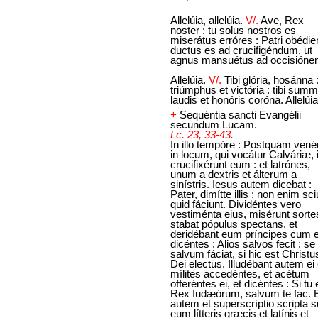
Allelúia, allelúia.
V/.
Ave, Rex
noster : tu solus nostros es
miserátus erróres : Patri obédie
ductus es ad crucifigéndum, ut
agnus mansuétus ad occisióne
Allelúia.
V/.
Tibi glória, hosánna :
triúmphus et victória : tibi sum
laudis et honóris coróna. Allelúia
+
Sequéntia sancti Evangélii
secundum Lucam.
Lc. 23, 33-43.
In illo tempóre : Postquam vené
in locum, qui vocátur Calváriæ, i
crucifixérunt eum : et latrónes,
unum a dextris et álterum a
sinístris. Iesus autem dicebat :
Pater, dimítte illis : non enim sci
quid fáciunt. Dividéntes vero
vestiménta eius, misérunt sorte
stabat pópulus spectans, et
deridébant eum príncipes cum e
dicéntes : Alios salvos fecit : se
salvum fáciat, si hic est Christu
Dei electus. Illudébant autem ei 
mílites accedéntes, et acétum
offeréntes ei, et dicéntes : Si tu
Rex Iudæórum, salvum te fac. 
autem et superscríptio scripta 
eum lítteris græcis et latínis et