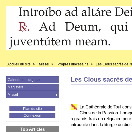
Accueil du site
>
Missel
>
Propres diocésains
>
Les Clous sacrés de N
Les Clous sacrés de
Calendrier liturgique
Magistère
Missel
La Cathédrale de Toul conse
Plan du site
Clous de la Passion. Lorsque
Connexion
à grands frais un reliquaire pour 
introduite dans la liturgie du di
Top Articles