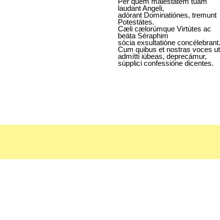
Per quem maiestátem tuam
laudant Angeli,
adórant Dominatiónes, tremunt
Potestátes.
Cæli cælorúmque Virtútes ac
beáta Séraphim
sócia exsultatióne concélebrant
Cum quibus et nostras voces ut
admítti iúbeas, deprecámur,
súpplici confessióne dicentes.