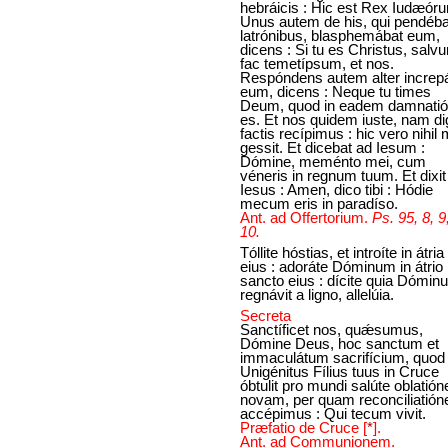
hebráicis : Hic est Rex Iudæór
Unus autem de his, qui pendéba
latrónibus, blasphemábat eum,
dicens : Si tu es Christus, salv
fac temetípsum, et nos.
Respóndens autem alter increp
eum, dicens : Neque tu times
Deum, quod in eadem damnati
es. Et nos quidem iuste, nam d
factis recípimus : hic vero nihil 
gessit. Et dicebat ad Iesum :
Dómine, meménto mei, cum
véneris in regnum tuum. Et dixit i
Iesus : Amen, dico tibi : Hódie
mecum eris in paradíso.
Ant. ad Offertorium.
Ps. 95, 8, 9
10.
Tóllite hóstias, et introíte in átria
eius : adoráte Dóminum in átrio
sancto eius : dícite quia Dómin
regnávit a ligno, allelúia.
Secreta
Sanctíficet nos, quǽsumus,
Dómine Deus, hoc sanctum et
immaculátum sacrifícium, quod
Unigénitus Fílius tuus in Cruce
óbtulit pro mundi salúte oblatió
novam, per quam reconciliatió
accépimus : Qui tecum vivit.
Præfatio de Cruce
[
*
]
.
Ant. ad Communionem.