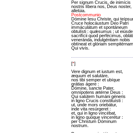
Per signum Crucis, de inimícis
nostris líbera nos, Deus noster,
allelúia.
Postcommunio
Dómine Iesu Christe, qui teípsu
Cruce holocáustum Deo Patri
immáculátum et spontáneum
obtulísti : quǽsumus ; ut eiúsd
sacrifícii quod perfécimus, oblát
veneránda, indulgéntiam nobis
obtíneat et glóriam sempitérnam
Qui vivis.
[
*
]
Vere dignum et iustum est,
æquum et salutáre,
nos tibi semper et ubíque
grátias ágere :
Dómine, sancte Pater,
omnípotens ætérne Deus :
Qui salútem humáni géneris
in ligno Crucis constituísti :
ut, unde mors oriebátur,
inde vita resúrgeret :
et, qui in ligno vincébat,
in ligno quoque vincerétur :
per Christum Dóminum
nostrum.