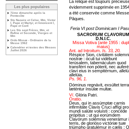
La relique est toujours précieus
évidemment supprimée en 1954
Les plus populaires
a été conservée comme Messe vo
7ème dimanche après la
Pentecôte
Pâques.
Sts Nazaire et Celse, Mm, Victor
I, Pape et Martyr, et Innoncent I,
Pape et Conf.
Feria VI post Dominicam I Pa
Les Sts sept Frères, Mm, et
Rufine et Seconde, Vierges et
SACRORUM CLAVORU
Mm
D.N.I.C.
Ordo Missæ - Ordinaire de la
Missa Votiva (ante 1955 : dup
Messe 1962
maius)
Calendrier et textes des Messes
Ant. ad Introitum.
Is. 33, 20.
Juillet 2026
Réspice Sion, civitátem solemni
nostræ : óculi tui vidébunt
Ierúsalem, tabernáculum quod
transférri non póterit, nec auferé
clavi eius in sempitérnum, allelú
allelúia.
Ps. 96, 1.
Dóminus regnávit, exsúltet terra
læténtur ínsulæ multæ.
V/.
Glória Patri.
Oratio.
Deus, qui in assúmptæ carnis
infirmitáte Clavis Cruci affígi pro
mundi salúte voluísti : concéde
própítius ; ut qui eorúmdem
Clavórum solémnia venerámur 
terris, de glorióso victóriæ tuæ
triúmpho gratulémur in cælis : Q