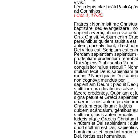
vivis.
Léctio Epístolæ beáti Pauli Após
ad Corinthios.
I Cor. 1, 17-25.
Fratres : Non misit me Christus
baptizáre, sed evangelizáre : no
sapiéntia verbi, ut non evacuétu
Crux Christi. Verbum enim Cruc
pereúntibus quidem stultítia est :
autem, qui salvi fiunt, id est nobi
Dei virtus est. Scriptum est eni
Perdam sapiéntiam sapiéntium 
prudéntiam prudéntium reprobá
Ubi sápiens ? ubi scriba ? ubi
conquisítor huius sǽculi ? Non
stultam fecit Deus sapiéntiam h
mundi ? Nam quia in Dei sapién
non cognóvit mundus per
sapiéntiam Deum : plácuit Deo 
stultítiam prædicatiónis salvos
fácere credéntes. Quóniam et I
signa petunt et Græci sapiénti
quærunt : nos autem prædicám
Christum crucifíxum : Iudǽis
quidem scándalum, géntibus a
stultítiam, ipsis autem vocátis
Iudǽis atque Græcis Christum 
virtútem et Dei sapiéntiam : quia
quod stultum est Dei, sapiéntius
homínibus : et, quod infírmum e
Dei, fórtius est homínibus.