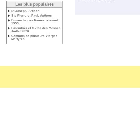
Les plus populaires
St Joseph, Artisan
Sts Pierre et Paul, Apôtres
Dimanche des Rameaux avant
1955
Calendrier et textes des Messes
Juillet 2026
Commun de plusieurs Vierges
Martyres