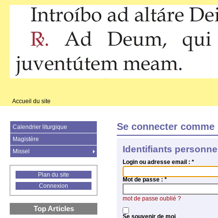
Accueil du site
Se connecter comme 
Calendrier liturgique
Magistère
Identifiants personne
Missel
Login ou adresse email :
*
Plan du site
Mot de passe :
*
Connexion
mot de passe oublié ?
Top Articles
Se souvenir de moi