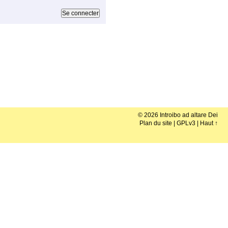
© 2026 Introibo ad altare Dei
Plan du site
|
GPLv3
|
Haut ↑