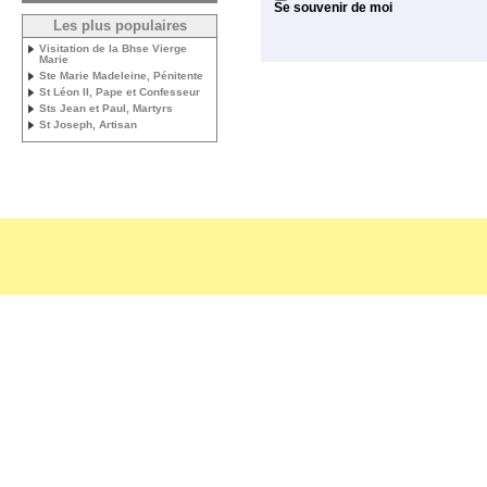
Se souvenir de moi
Les plus populaires
Visitation de la Bhse Vierge
Marie
Ste Marie Madeleine, Pénitente
St Léon II, Pape et Confesseur
Sts Jean et Paul, Martyrs
St Joseph, Artisan