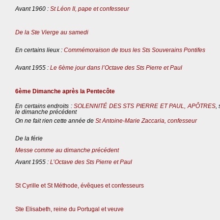
Avant 1960 :
St Léon II, pape et confesseur
De la Ste Vierge au samedi
En certains lieux :
Commémoraison de tous les Sts Souverains Pontifes
Avant 1955 :
Le 6ème jour dans l’Octave des Sts Pierre et Paul
6ème Dimanche après la Pentecôte
En certains endroits :
SOLENNITÉ DES STS PIERRE ET PAUL, APÔTRES
,
le dimanche précédent
On ne fait rien cette année de
St Antoine-Marie Zaccaria, confesseur
De la férie
Messe comme au dimanche précédent
Avant 1955 :
L’Octave des Sts Pierre et Paul
St Cyrille et St Méthode, évêques et confesseurs
Ste Elisabeth, reine du Portugal et veuve