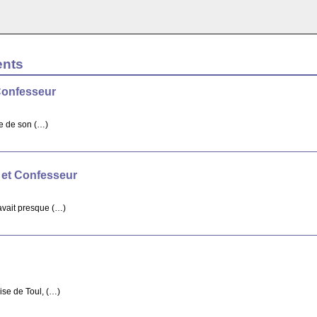
ents
Confesseur
re de son (…)
 et Confesseur
avait presque (…)
ise de Toul, (…)