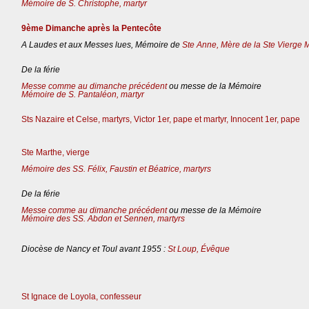
Mémoire de S. Christophe, martyr
9ème Dimanche après la Pentecôte
A Laudes et aux Messes lues, Mémoire de
Ste Anne, Mère de la Ste Vierge 
De la férie
Messe comme au dimanche précédent
ou messe de la Mémoire
Mémoire de S. Pantaléon, martyr
Sts Nazaire et Celse, martyrs, Victor 1er, pape et martyr, Innocent 1er, pape
Ste Marthe, vierge
Mémoire des SS. Félix, Faustin et Béatrice, martyrs
De la férie
Messe comme au dimanche précédent
ou messe de la Mémoire
Mémoire des SS. Abdon et Sennen, martyrs
Diocèse de Nancy et Toul avant 1955 :
St Loup, Évêque
St Ignace de Loyola, confesseur