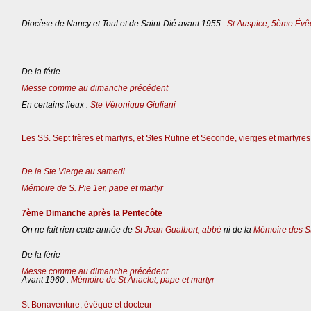
Diocèse de Nancy et Toul et de Saint-Dié avant 1955 :
St Auspice, 5ème Évê
De la férie
Messe comme au dimanche précédent
En certains lieux :
Ste Véronique Giuliani
Les SS. Sept frères et martyrs, et Stes Rufine et Seconde, vierges et martyres
De la Ste Vierge au samedi
Mémoire de S. Pie 1er, pape et martyr
7ème Dimanche après la Pentecôte
On ne fait rien cette année de
St Jean Gualbert, abbé
ni de la
Mémoire des St
De la férie
Messe comme au dimanche précédent
Avant 1960 :
Mémoire de St Anaclet, pape et martyr
St Bonaventure, évêque et docteur