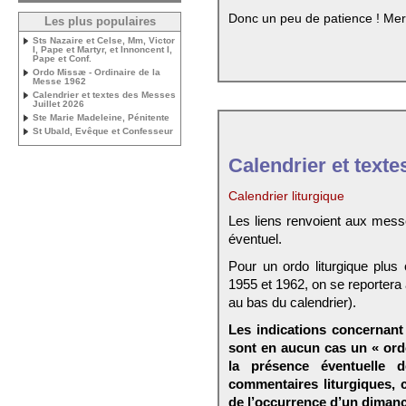
Donc un peu de patience ! Mer
Les plus populaires
Sts Nazaire et Celse, Mm, Victor
I, Pape et Martyr, et Innoncent I,
Pape et Conf.
Ordo Missæ - Ordinaire de la
Messe 1962
Calendrier et textes des Messes
Juillet 2026
Ste Marie Madeleine, Pénitente
St Ubald, Evêque et Confesseur
Calendrier et texte
Calendrier liturgique
Les liens renvoient aux mess
éventuel.
Pour un ordo liturgique plus
1955 et 1962, on se reportera
au bas du calendrier).
Les indications concernant 
sont en aucun cas un « ord
la présence éventuelle 
commentaires liturgiques,
de l’occurrence d’un dimanc