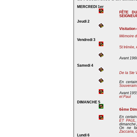
MERCREDI 1er
FÊTE D
SEIGNEU
Jeudi 2
Visitation
Mémoire de
Vendredi 3
St Irénée,
Avant 196
Samedi 4
De la Ste 
En certai
Souverains
Avant 195
et Paul
DIMANCHE 5
6ème Dima
En certain
ET PAUL
dimanche 
On ne fa
Zaccaria, 
Lundi 6