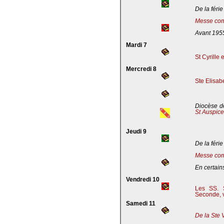
De la férie
Messe com
Avant 195
Mardi 7
St Cyrille
Mercredi 8
Ste Elisab
Diocèse de
St Auspic
Jeudi 9
De la férie
Messe com
En certains
Vendredi 10
Les SS. S
Seconde, v
Samedi 11
De la Ste 