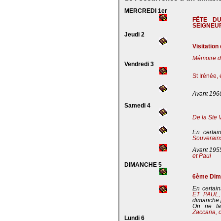
MERCREDI 1er
FÊTE D
SEIGNEU
Jeudi 2
Visitation
Mémoire de
Vendredi 3
St Irénée,
Avant 196
Samedi 4
De la Ste 
En certai
Souverains
Avant 195
et Paul
DIMANCHE 5
6ème Dima
En certain
ET PAUL
dimanche 
On ne fa
Zaccaria, 
Lundi 6