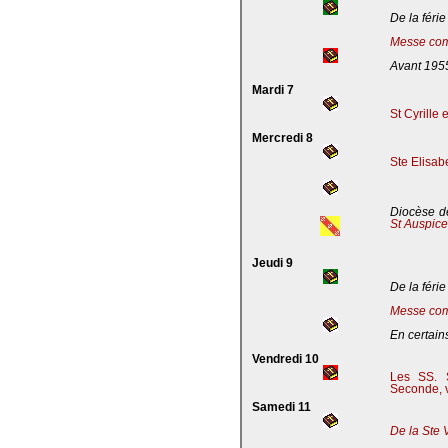
De la férie
Messe com
Avant 195
Mardi 7
St Cyrille
Mercredi 8
Ste Elisab
Diocèse de
St Auspic
Jeudi 9
De la férie
Messe com
En certains
Vendredi 10
Les SS. S
Seconde, v
Samedi 11
De la Ste 