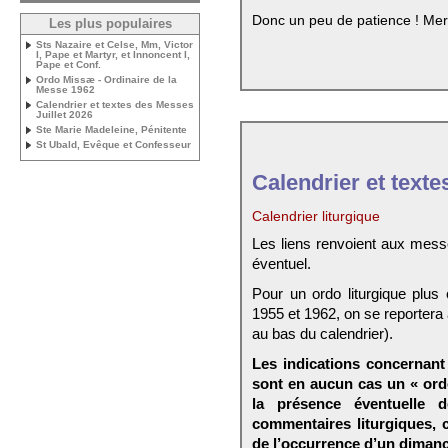
Donc un peu de patience ! Mer
Les plus populaires
Sts Nazaire et Celse, Mm, Victor
I, Pape et Martyr, et Innoncent I,
Pape et Conf.
Ordo Missæ - Ordinaire de la
Messe 1962
Calendrier et textes des Messes
Juillet 2026
Ste Marie Madeleine, Pénitente
St Ubald, Evêque et Confesseur
Calendrier et texte
Calendrier liturgique
Les liens renvoient aux mess
éventuel.
Pour un ordo liturgique plus
1955 et 1962, on se reportera
au bas du calendrier).
Les indications concernant 
sont en aucun cas un « ord
la présence éventuelle 
commentaires liturgiques,
de l’occurrence d’un dimanc