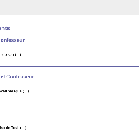
ents
Confesseur
re de son (…)
 et Confesseur
avait presque (…)
ise de Toul, (…)