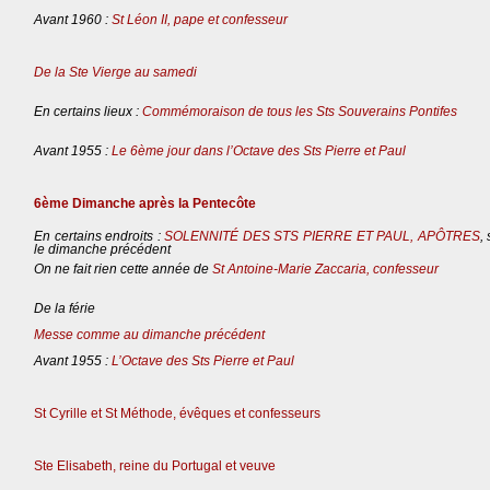
Avant 1960 :
St Léon II, pape et confesseur
De la Ste Vierge au samedi
En certains lieux :
Commémoraison de tous les Sts Souverains Pontifes
Avant 1955 :
Le 6ème jour dans l’Octave des Sts Pierre et Paul
6ème Dimanche après la Pentecôte
En certains endroits :
SOLENNITÉ DES STS PIERRE ET PAUL, APÔTRES
,
le dimanche précédent
On ne fait rien cette année de
St Antoine-Marie Zaccaria, confesseur
De la férie
Messe comme au dimanche précédent
Avant 1955 :
L’Octave des Sts Pierre et Paul
St Cyrille et St Méthode, évêques et confesseurs
Ste Elisabeth, reine du Portugal et veuve