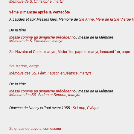
Mémoire de S. Christophe, martyr
9ème Dimanche après la Pentecôte
A Laudes et aux Messes lues, Mémoire de
Ste Anne, Mère de la Ste Vierge 
De la férie
Messe comme au dimanche précédent
ou messe de la Mémoire
Mémoire de S. Pantaléon, martyr
Sts Nazaire et Celse, martyrs, Victor 1er, pape et martyr, Innocent 1er, pape
Ste Marthe, vierge
Mémoire des SS. Félix, Faustin et Béatrice, martyrs
De la férie
Messe comme au dimanche précédent
ou messe de la Mémoire
Mémoire des SS. Abdon et Sennen, martyrs
Diocèse de Nancy et Toul avant 1955 :
St Loup, Évêque
St Ignace de Loyola, confesseur