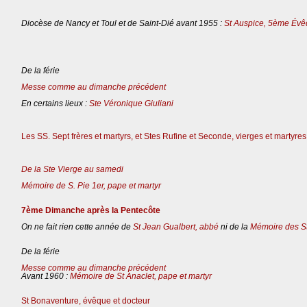
Diocèse de Nancy et Toul et de Saint-Dié avant 1955 :
St Auspice, 5ème Évê
De la férie
Messe comme au dimanche précédent
En certains lieux :
Ste Véronique Giuliani
Les SS. Sept frères et martyrs, et Stes Rufine et Seconde, vierges et martyres
De la Ste Vierge au samedi
Mémoire de S. Pie 1er, pape et martyr
7ème Dimanche après la Pentecôte
On ne fait rien cette année de
St Jean Gualbert, abbé
ni de la
Mémoire des St
De la férie
Messe comme au dimanche précédent
Avant 1960 :
Mémoire de St Anaclet, pape et martyr
St Bonaventure, évêque et docteur